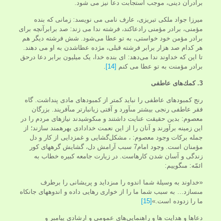
برادران دینی، موجب استجابت دعا نیز می شود.
میرزا جواد ملکی تبریزی، عارف نامی می نویسد: زمانی که بنده
مؤمنی، برادر مؤمنی رادعاکند، فرشته ندا می زند: صد برابرآنچه برای
برادر مؤمن خود خواستی، به تو عطا می‌شود. شش فرشته دیگر هم
هر کدام صد هزار برابر فرشته قبلی، مژده عطاشدن به او می دهند.
تا این که خداوند ندا می‌دهد: ای بنده خدا، یک میلیون برابر دعا درحق
برادر مؤمنت به تو عطا می کنم
[14]
.
3. كمك‌هاى عاطفى‏
رنج كمبودهاى عاطفى را نبايد كمتر از كمبودهاى مادى پنداشت. گاه
فقر عاطفى رنجى بيش‏تر مى‏آورد و آفتى زيانبارتر مى‏آفريند. بزرگان
معصوم: بدين حقيقت عنايت داشتند و مى‏كوشيدند نيازهاى مردم را در
اين زمينه برآورند و آنان را از اين نعمت خدادادى بهره‏مند سازند؛ از
جمله بركات وجود معصوم: ، مشكل‌گشايى و غمزدايى از كار و دل
مؤمنان است. وجود امام7 سبب آرامش دل، گشايش گره‏هاى كور
زندگى و آسان شدن كارهاست. در زيارت جامعه کبیره خطاب به
ائمّه: مى‏گوييم:
«خداوند به وسيلة شما‌ اندوه را مى‏زدايد و پريشانى را برطرف
مى‏سازد… به سبب شما ما را از خوارى رهايى داده و ‌اندوه‏هاى جانكاه
ما را زدوده است.»
[15]
دعاها و هدایت ها و راهنمايي‌هاى عمومى و ارشادى پيامبر و