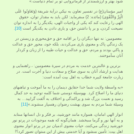
شود بهتر و ارزشمندتر از فرمانروايى تو بر تمام دنياست.»
امير مؤمنان(ع) در تفسير تعاون به نيکي درآية شريفة (وَتَعَاوَنُوا عَلَى
الْبِرِّ وَالتَّقْوَى‏) (مائده: 2) مى‏فرمايد: لكن بايد به مقدار توان، حقوق
الهى را رعايت كند كه يكى از واجبات الهى، يكديگر را به اندازه توان
نصيحت كردن، و بر پا داشتن حق، و يارى دادن به يكديگر است
[10]
.
معصومين: نه تنها ديگران را بر اقامه حق و حق‌محوري و زيستن در
يک زندگي پاک و معنوي يارى مى‏‌‌كردند، بلكه خود، محور حق و عدالت
و پاکي بودند و مردم، حق و عدالت و حيات طيبه را از زبان و كردار
آنان مى‏آموختند.
برترين و عالى‏ترين خدمت به مردم در سيرة معصومين: ، راهنمايى و
هدايت و ارشاد آنان به سوى صلاح و سعادت دنيا و آخرت است. در
زيارت جامعة كبيره خطاب به اهل بيت آمده است:
«به واسطة ولايت شما خدا حقايق دينمان را به ما آموخت و تباهى‏هاى
دنياى ما را اصلاح كرد. به­وسيلة دوستى شما كلمه توحيد به حد كمال
رسيد و نعمت بزرگ شد و پراكندگى و اختلاف به اُلفت گراييد… به
وسيلة شما مردم به سوى بهشت رضوان رهسپار مى‏شوند.»
[11]
انوار الهي امامان، همواره مانند خورشيد، بر فكر و دل انسان‏ها مى‏تابد
و به آنها نور و گرما مى‏بخشد. همان‌گونه كه همه موجودات در پرتو نور
خورشيد زندگى مي‌کنند، حيات معنوى آدميان نيز در پرتو انوار معنوى
اهل بيت: تأمين مى‏شود و آيا خدمتى بيش از اين مى‏توان تصور كرد؟!