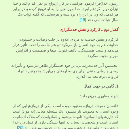
رسول خدا(ص) فرمود: هرکسی در کار ازدواج دو نفر اقدام کند و خدا
نیزآن دو را گردهم آورد، خدا حورالعین را به او تزویج کرده و در برابر
هر قدمی که وی در این راه برداشته و هرسخنی که گفته ثواب یک
سال عبادت می دهد
[19]
.
گفتار دوم ـ کارکرد و نقش خدمتگزاری
کارکرد و نقش خدمت به مردم، علاوه بر جلب رضايت و خشنودى
خداوند، هم به خود انسان باز مي‌گردد و هم جامعه را تحت تأثير قرار
مي‌دهد و سبب همبستگى، تأليف قلوب، صفا و صميميت و افزايش
مهر و محبت مى‏گردد.
نخستين آثار خدمت‌رساني، بر خود خدمتگزار ظاهر مي‌شود و تأثيرات
روحي و رواني مثبتي براي وي به ارمغان مي‌آورد؛ وهمچنین تاثیرات
فراوانی برجامعه می گذارد.
1. گامي در جهت كمال
شهيد مطهري مي‌فرمايد:
«انسان همیشه دروازه معنویت بوده است. یکی از دروازه‏هایی که از
وجود انسان به معنویت باز می­شود، یک سلسله معانی (نه مواد) است
که «ارزشهای انسانی» نامیده می‏شود و همانهاست که ملاک انسانیت
انسان است و شخصیت انسان به اینها بستگی دارد، از قبیل درد خدا
داشتن، درد خلق خدا داشتن، مهر ورزیدن، خدمت به خلق…»
[20]
.