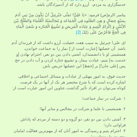
خدمتگزاری به مردم، آرزو دارد که از آدمیزادگان باشد.
پیامبر اکرم(ص) فرمود: «یَا عَلِیُّ! تَمَنَّی جَبْرئِیلُ اَنْ یَکُونَ مِنْ بَنِی آدَمَ
بِسَبْعِ خِصَالٍ وَ هِیَ الصَّلَوه فِی الْجَمَاعَه وَ مُجَالَسَتُهُ الْعُلَمَاءَ وَالصُّلْحُ بَیْنَ
الاِثْنَیْنِ وَ اِکْرَامُ الْیَتِیمِ وَ عِیَادَه الْمَرِیضِ وَ تَشْیِیعُ الْجَنَازه وَ سْقیُ الْمَاءِ
فِی الْحَجِّ فَاحْرُصْ عَلَی ذَلِکَ
[2]
.
ای على! جبرئیل به سبب هفت خصلت، آرزو داشت که از فرزندان آدم
باشد. آن خصلتها [عبارت است از:] نماز را به جماعت خواندن،
همنشینی او با دانشمندان، آشتی دادن بین دو نفر، احترام نهادن [و
خدمت به] یتیم، عیادت بیمار، و تشییع جنازه کردن و آب دادن در حج.
پس [علی جان!] بر [حفظ] این خصلتها حریص باش.
حدیث فوق، به امور مهمّی از عبادات و مسائل اجتماعی و اخلاقی
اشاره کرده است که با شرح مختصر هر یک از آنها در یک فرصت
کوتاه می‌توان در افراد تأثیر گذاشت.عناوین این امور عبارت است از:
۱. شرکت در نماز جماعت؛
۲. همنشینی با علما و شرکت در مجالس و منابر آنها؛
۳. آشتی دادن بین دو نفر، دو گروه و دو دسته از مردم که پاداش
فراوانی دارد؛
۴. احترام یتیم و رسیدگی به امور آنان که از مهم‌ترین فعالیّت امامان
معصوم ما بوده‌است؛