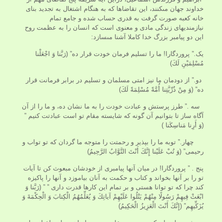
خداوند جهان مى‏كنند، اين تقاضاها كه به هنگام اشتغال به تجديد بناى
خانه كعبه صورت گرفت به قدرى حساب شده و جامع تمام
نيازمنديهاى زندگى مادى و معنوى است كه انسان را به عظمت روح
اين دو پيامبر بزرگ خدا كاملا آشنا مى‏سازد:
یک.” پروردگارا! ما را تسليم فرمان خودت قرار ده” (رَبَّنا وَ اجْعَلْنا
مُسْلِمَيْنِ لَكَ)
دو.” از دودمان ما نيز امتى مسلمان و تسليم در برابر فرمانت قرار
ده” (وَ مِنْ ذُرِّيَّتِنا أُمَّةً مُسْلِمَةً لَكَ)
سه .” طرز پرستش و عبادت خودت را به ما نشان ده، و ما را از آن
آگاه ساز تا بتوانيم آن گونه كه شايسته مقام تو است عبادتت كنيم ”
(وَ أَرِنا مَناسِكَنا )
چهار.” توبه ما را بپذير و رحمتت را متوجه ما گردان كه تو تواب و
رحيمى” (وَ تُبْ عَلَيْنا إِنَّكَ أَنْتَ التَّوَّابُ الرَّحِيمُ)
پنج . ” پروردگارا! در ميان آنها پيامبرى از خودشان مبعوث كن تا آيات
تو را بر آنها بخواند و كتاب و حكمت به آنان بياموزد و آنها را پاكيزه
كند چرا كه تو توانا هستى و بر تمام اين كارها قدرت دارى ” ” (رَبَّنا وَ
ابْعَثْ فِيهِمْ رَسُولًا مِنْهُمْ يَتْلُوا عَلَيْهِمْ آياتِكَ وَ يُعَلِّمُهُمُ الْكِتابَ وَ الْحِكْمَةَ وَ
يُزَكِّيهِم” (إِنَّكَ أَنْتَ الْعَزِيزُ الْحَكِيمُ)