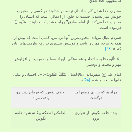
3. محبوب خدا شدن
محبوب خدا شدن كار ساده‌اي نيست و خداوند هر كسي را محبوب
خويش نمي‌پسندد. خدمت به خلق، از اعمالي است كه انسان را
محبوب خدا مي‌كند. از امام صادق7 روايت شده كه خداوند ـ عزّوجلّ ـ
فرموده است:
«مردم عيال من‌اند. محبوب‌ترين آنها نزد من، كسى است كه بيش از
همه به مردم مهربان باشد و كوشش بيشترى در رفع نيازمندى‏هاى آنان
كند.»
[23]
4.تأليف قلوب، اتحاد و همبستگي، ايجاد صفا و صميميت و افزايش
مهر و محبت و دوستي
امام على(ع) مى‏فرمايد: «بالإحْسانِ تُمْلَكُ القُلوبُ»؛ «با احسان و نيكى
قلب‏ها مسخر مى‏شود.
[24]
»
مراد هركه برآري مطيع امر
خلاف نفس، كه فرمان دهد چو
توگشت
يافت مراد
بنده حلقه بگوش ار ننوازي
لطف­كن لطف­كه بيگانه شود حلقه
برود
بگوش