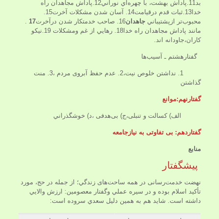
بد11.پاداش بهشت، با چهره‌اي نوراني12.پاداش مجاهدان راه
خدا13.ثبات قدم درقیامت14. آسان شدن مشكلات آخرت15.
محبوب‌تر ازپشتيباني
جاهدان
16. صاحب خدمتكار شدن درآخرت
17
.
مانند پاداش مجاهدان راه خدا18. رهايي از غم ومشكلات 19.نیکو
کاران،جاودانه اند.
گفتارهشتم ـ آسيب‌ها
1. نداشتن خلوص نيت،2. عدم حفظ آبروى مردم ،3. منت
گذاشتن
گفتارنهم:موانع
الف) كسالت و تنبلى،ج) بى‌هدفى ،د) خوشگذراني
گفتاردهم: بی تفاوتی به نیازجامعه
منابع
پيشگفتار
نهضت خدمت‌رسانى در همه ساحت‌هاى زندگي؛ از جمله در حج، مورد
تأكيد اسلام بوده و در سيره عملي وگفتار معصومين: ارزش والايي
داشته است. شايد هم به همين دليل سعدي سروده است: