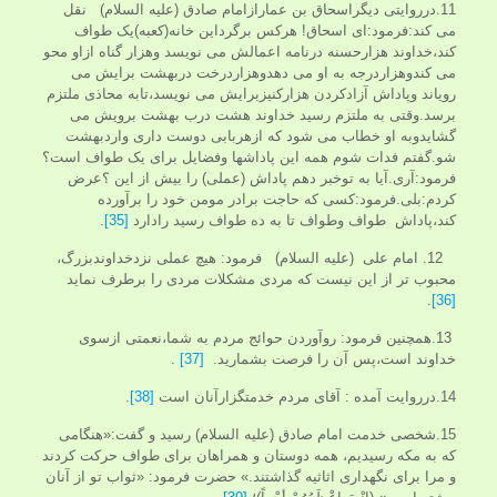
11.درروایتی دیگراسحاق بن عمارازامام صادق (عليه السلام) نقل
می کند:فرمود:ای اسحاق! هرکس برگرداین خانه(کعبه)یک طواف
کند،خداوند هزارحسنه درنامه اعمالش می نویسد وهزار گناه ازاو محو
می کندوهزاردرجه به او می دهدوهزاردرخت دربهشت برایش می
رویاند وپاداش آزادکردن هزارکنیزبرایش می نویسد،تابه محاذی ملتزم
برسد.وقتی به ملتزم رسید خداوند هشت درب بهشت برویش می
گشایدوبه او خطاب می شود که ازهربابی دوست داری واردبهشت
شو.گفتم فدات شوم همه این پاداشها وفضایل برای یک طواف است؟
فرمود:آری.آیا به توخبر دهم پاداش (عملی) را بیش از این ؟عرض
کردم:بلی.فرمود:کسی که حاجت برادر مومن خود را برآورده
کند،پاداش طواف وطواف تا به ده طواف رسید رادارد
[35]
.
12. امام علی (عليه السلام) فرمود: هیچ عملی نزدخداوندبزرگ،
محبوب تر از این نیست که مردی مشکلات مردی را برطرف نماید
.
[36]
13.همچنین فرمود: روآوردن حوائج مردم به شما،نعمتی ازسوی
خداوند است،پس آن را فرصت بشمارید.
[37]
.
14.درروایت آمده : آقای مردم خدمتگزارآنان است
[38]
.
15.شخصى خدمت امام صادق (عليه السلام) رسيد و گفت:«هنگامى
كه به مكه رسيديم، همه دوستان و همراهان براى طواف حركت كردند
و مرا براى نگهدارى اثاثيه گذاشتند.» حضرت فرمود: «ثواب تو از آنان