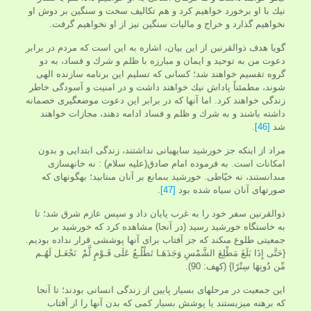
نيك با او برخورد خواهيم كرد و هم تكاليف سخت و سنگين بر دوش او
نخواهيم گذارد و خراج و ماليات سنگين نيز از او نخواهيم گرفت.
گويا هدف ذوالقرنين از اين بيان، اشاره به اين است كه مردم در برابر
دعوت من به توحيد و ايمان و مبارزه با ظلم و شرك و فساد، به دو
گروه تقسيم خواهند شد؛ كسانى كه تسليم اين برنامه سازنده الهى
شوند، مطمئناً پاداش نيك خواهند داشت و در امنيت و آسودگى خاطر
زندگى خواهند كرد. اما آنها كه در برابر اين دعوت موضع‏گيرى خصمانه
داشته باشند و به شرك و ظلم و فساد ادامه دهند، مجازات خواهند
شد
[46]
.
مراد از اينكه جز خورشيد سايه‏بانى نداشتند، زندگى ابتدايى و بدون
امكانات است. به‏ فرموده امام صادق(علیه سلام) : نه خانه‏سازى
مى‏دانستند، نه خيّاطى. خورشيد بى‏مانع بر آنان مى‏تابيد؛ به­گونه‏اى كه
صورت‏هاى آنان سياه شده بود
[47]
.
ذوالقرنين سفر خود را به غرب پايان داد و سپس عازم شرق شد؛ تا
به خاستگاه خورشيد رسيد (در آنجا) مشاهده كرد كه خورشيد بر
جمعيتى طلوع مى‏كند كه جز آفتاب براى آنها پوششى قرار نداده بوديم.
{حَتَّى إِذَا بَلَغَ مَطْلِعَ الشَّمْسِ وَجَدَهَـا تَطْلُـعُ عَلَى قَـوْمٍ لَّمْ نَجْعَـل لَهُـم
مِّن دُونِهَا سِتْرًا} (كهف: 90).
اين جمعيت در مرحله‏اى بسيار پایين از زندگى انسانى بودند؛ تا آنجا
كه برهنه می­زیستند يا پوشش بسيار كمى كه بدن آنها را از آفتاب