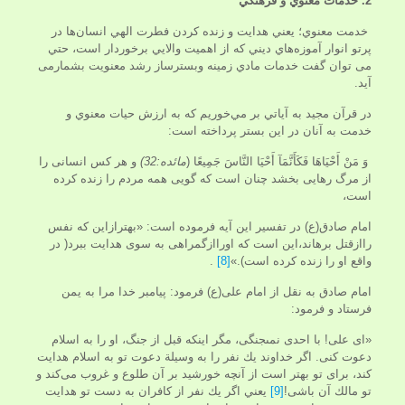
2. خدمات معنوي و فرهنگي
خدمت معنوي؛ يعني هدايت و زنده کردن فطرت الهي انسان‌ها در
پرتو انوار آموزه‌هاي ديني كه از اهميت والايي برخوردار است، حتي
می توان گفت خدمات مادي زمينه وبسترساز رشد معنويت بشمارمی
آید.
در قرآن مجيد به آياتي بر مي‌خوريم که به ارزش حيات معنوي و
خدمت به آنان در اين بستر پرداخته است:
وَ مَنْ أَحْيَاهَا فَكَأَنَّمَآ أَحْيَا النَّاسَ جَمِيعًا (
مائده:32)
و هر كس انسانى را
از مرگ رهايى بخشد چنان است كه گويى همه مردم را زنده كرده
است،
امام صادق(ع) در تفسير اين آيه فرموده است: «بهترازاین که نفس
راازقتل برهاند،این است که اوراازگمراهی به سوی هدایت ببرد( در
واقع او را زنده كرده است).»
[8]
.
امام صادق به نقل از امام على(ع) فرمود: پيامبر خدا مرا به يمن
فرستاد و فرمود:
«اى على! با احدى نمى‏جنگى، مگر اينكه قبل از جنگ، او را به اسلام
دعوت كنى. اگر خداوند يك نفر را به وسيلة دعوت تو به اسلام هدايت
كند، براى تو بهتر است از آنچه خورشيد بر آن طلوع و غروب مى‌كند و
تو مالك آن باشى!
[9]
يعني اگر يك نفر از كافران به دست تو هدايت