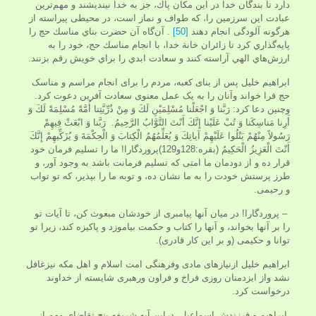
دارد تا بندگان خدا در اين مكان پاك، جز به خدا نينديشند و مهم‌ترين
عبادت اين سرزمين را، كه طواف و نماز است، در محيطى پيراسته از
هر‌گونه آلودگى انجام دهند
[50]
. آن‌گاه آن حضرت بناي مناسك حج را
پايه‌گذاري كرد تا زائران خانة خدا، با انجام مناسك حج، خود را به
ارزش‌هاي الهي آراسته کنند و سعادت ابدي را براي خويش رقم بزنند.
ابراهیم خلیل پس از بنای کعبه، مردم را برای انجام مراسم و مناسک
حج فرا خواند وآنان را به یک عمل معنوی سعادت آفرین دعوت کرد.
وچنین دعا کرد: رَبَّنا وَ اجْعَلْنا مُسْلِمَيْنِ لَكَ وَ مِنْ ذُرِّيَّتِنا أُمَّةً مُسْلِمَةً لَكَ وَ
أَرِنا مَناسِكَنا وَ تُبْ عَلَيْنا إِنَّكَ أَنْتَ التَّوَّابُ الرَّحِيمُ. رَبَّنا وَ ابْعَثْ فِيهِمْ
رَسُولاً مِنْهُمْ يَتْلُوا عَلَيْهِمْ آياتِكَ وَ يُعَلِّمُهُمُ الْكِتابَ وَ الْحِكْمَةَ وَ يُزَكِّيهِمْ إِنَّكَ
أَنْتَ الْعَزِيزُ الْحَكِيمُ (بقره:128و129)پروردگارا! ما را تسليم فرمان خود
قرار ده و از دودمان ما امتى كه تسليم فرمانت باشد به وجود آور، و
طرز پرستش خودت را به ما نشان ده، و توبه ما را بپذير، كه تو تواب
و رحيمى.
– پروردگارا! در ميان آنها پيامبرى از خودشان مبعوث كن، تا آيات تو
را بر آنها بخواند، و آنها را كتاب و حكمت بياموزد و پاكيزه كند، زيرا تو
توانا و حكيمى (و بر اين كار قادرى).
ابراهیم خلیل ازنیازهای مادی وفرهنگی امت اسلام و اهل مکه نیزغافل
نشد واز ایزدمنان روزی فراخ و فراون ورهبری شایسته از خداوند
درخواست کرد.
ابراهيم و فرزندش اسماعيل، دراین آیه شریفه پنج تقاضاى مهم از