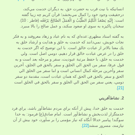
انساني­كه با نيت قرب به حضرت حق، به ديگران خدمت مي‌كند،
درحقيقت وجود خود را كمال مي‌بخشد؛ قرآن کریم چه زيبا گفته
است: إِلَيْهِ يَصْعَدُ الْكَلِمُ الطَّيِّبُ وَ الْعَمَلُ الصَّالِحُ يَرْفَعُه (فاطر : 10).
سخنان پاكيزه به سوى او صعود مى‏كند، و عمل صالح را بالا مى‏برد.
به گفته استاد مطهري:عده‌اي كه به نام عباد و زهاد معروفند و به فكر
نجات خويش، نمي‌دانند كه خدمت به خلق و هدايت و ارشاد خلق به
يك معنا بالاتر از عبادت خالق است. با اين توضيح كه اگر خدمت به
خلق را در عرض عبادت خالق قرار دهيم، دومي اصل است. ولي
خدمت به خلق، با حفظ مرتبة عبوديت، سفر و مرحله بعد است و به
قول عرفا، سفر من الحق الي الخلق و سفر بالحق في الخلق، آخرين
سفر وآخرين مرحلة كمال انساني است و اما سفر من الخلق الي
الحق و سفر بالحق في الحق كه همان عبادت است، مقدمة دو سفر
دومي، يعني سفر من الحق الي الخلق و سفر بالحق في الخلق است
.
[21]
2. نشاط‌آفريني
خدمت به خلق خدا، پيش از آنكه براي مردم نشاط‌آور باشد، براي فرد
خدمتگزار لذت‌بخش و نشاط‌آور است. امام صادق(ع) فرمود: به خدا
سوگند! پيامبر خدا9 آن­گاه كه نياز مؤمنى را بر مى‏آورد، خود بيش از آن
نيازمند، مسرور مى‏شد
[22]
.