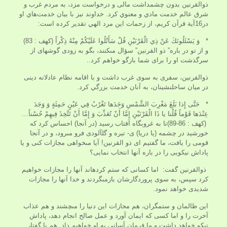
ذوالقرنين بدون چشمداشت مالى و درخواست مزد، به مردم غرب و
شرق عالم خدمت مادي و معنوي كرد. خداوند نيز با بيان خدمت‌هاي او
در16آية قرآن كريم، از زحمات اين مرد الهي تقدير کرده است:
* وَ يَسْئَلُونَكَ عَنْ ذِي الْقَرْنَيْنِ قُلْ سَأَتْلُوا عَلَيْكُمْ مِنْهُ ذِكْراً (كهف : 83)
و از تو در باره” ذو القرنين” سؤال مى‏كنند، بگو به زودى گوشه‏اى از
سرگذشت او را براى شما بازگو خواهم كرد..
ذوالقرنين، سفرى به سوى غرب داشت و با اقامه نظام عادلانه دينى
در ميان ساحل‏نشينان، به آنان خدمت بزرگي كرد.
* حَتَّى إِذا بَلَغَ مَغْرِبَ الشَّمْسِ وَجَدَها تَغْرُبُ فِي عَيْنٍ حَمِئَةٍ وَ وَجَدَ
عِنْدَها قَوْماً قُلْنا يا ذَا الْقَرْنَيْنِ إِمَّا أَنْ تُعَذِّبَ وَ إِمَّا أَنْ تَتَّخِذَ فِيهِمْ حُسْناً…
(كهف : 86-89)تا به غروبگاه آفتاب رسيد (در آنجا) احساس كرد كه
خورشيد در چشمه (يا دريا) ى- تيره و گل‏آلودى فرو مى‏رود، و در آنجا
قومى را يافت، ما گفتيم اى ذو القرنين! آيا مى‏خواهى مجازات كنى و يا
پاداش نيكويى را در باره آنها انتخاب نمايى؟
ذوالقرنين گفت: اما كسانى كه ستم كرده‏اند آنها را مجازات خواهيم
كرد سپس، به سوى پروردگارشان بازمى‏گردند و خدا آنها را مجازات
شديدى خواهد نمود.
اين ظالمان و ستمگران، هم مجازات اين دنيا را مى‏چشند و هم عذاب
آخرت را و اما كسى كه ايمان آورد و عمل صالح انجام دهد، پاداش
نيكو خواهد داشت و ما فرمان آسانى به او خواهيم داد. هم با گفتار