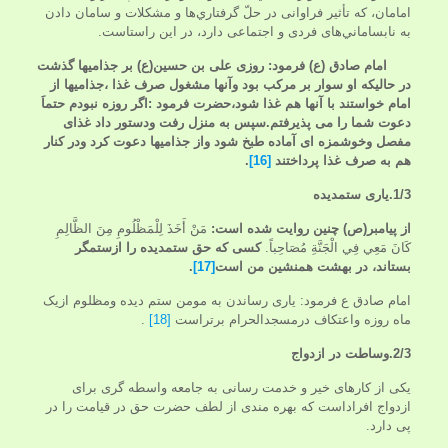
امامان، كه تأثير فراوانى در حلّ گرفتاري‌ها و مشکلات و سامان دادن
به نابساماني‌های فردی و اجتماعی دارد، در اين راستاست.
امام صادق (ع) فرمود:
روزی علی بن حسین(ع) بر جذامیها گذشت
در حالیکه او سوار بر مرکب بود وآنها مشغول صرف غذا ،جذامیها از
امام خواستند با آنها هم غذا شود،حضرت فرمود :اگر روزه نبودم حتماَ
دعوت شما را می پذیرفتم.سپس به منزل رفت ودستور داد غذای
مفصل وخوشمزه ای آماده طبخ شود واز جذامیها دعوت کرد ودر کنار
هم به صرف غذا پرداختند
[16]
.
1/3.یاری ستمدیده
از
پیامبر(ص) چنین روایت شده است:
مَنْ‏ أَخَذَ لِلْمَظْلُومِ‏ مِنَ‏ الظَّالِمِ
كَانَ مَعِي فِي الْجَنَّةِ مُصَاحِباً.
کسی که حق ستمدیده را ازستمگر
بستاند، در بهشت همنشین من است
[17]
.
امام صادق ع فرمود: یاری رساندن به مومن ستم دیده ومظلوم ازیک
ماه روزه واعتکاف درمسجدالحرام برتراست
[18]
.
2/3.وساطت در ازدواج
یکی از کارهای خیر و خدمت رسانی به جامعه واسطه گری برای
ازدواج افراداست که بهره مندی از لطف حضرت حق در قیامت را در
پی دارد.