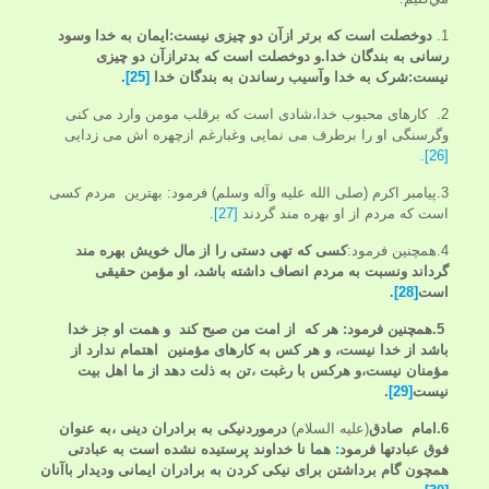
1.
دوخصلت است که برتر ازآن دو چیزی نیست:ایمان به خدا وسود
رسانی به بندگان خدا.و دوخصلت است که بدترازآن دو چیزی
نیست:شرک به خدا وآسیب رساندن به بندگان خدا
[25]
.
2. کارهای محبوب خدا،شادی است که برقلب مومن وارد می کنی
وگرسنگی او را برطرف می نمایی وغبارغم ازچهره اش می زدایی
.
[26]
3.پیامبر اکرم (صلی الله علیه وآله وسلم) فرمود: بهترین مردم کسی
است که مردم از او بهره مند گردند
[27]
. ‏
4.همچنین فرمود:
کسی که تهی
دستی را از مال خویش بهره مند
گرداند ونسبت به مردم انصاف داشته باشد، او مؤمن حقیقی
است
[28]
.
‏
5.همچنین فرمود:
هر که از امت من صبح کند و همت او جز خدا
باشد از خدا نیست، و هر کس به کارهای مؤمنین اهتمام ندارد از
مؤمنان نیست،و هرکس با رغبت ،تن به ذلت دهد از ما اهل بیت
نیست
[29]
.
‏
6.امام
صادق
(علیه السلام)
درموردنیکی به برادران دینی ،به عنوان
فوق عبادتها
فرمود
:
هما نا خداوند پرستیده نشده است به عبادتی
همچون گام برداشتن برای نیکی کردن به برادران ایمانی ودیدار
با
آنان