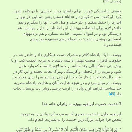
(یوسف:55)
يوسف شايستگى خود را براى داشتن چنين اختيارى، با دو كلمه اظهار
كرد؛ او گفت: من «نگهبان» و «دانا» هستم؛ يعنى هم اين خزانه‏ها و
انبارها را حفظ مى‏كنم و جلو حيف و ميل شدن آنها را می­گیرم و هم
دانش لازم براى استفادة بهينه از اين امكانات را دارم. يوسف، هم
درستكار بود و در اموال عمومى خيانت نمى‏كرد و هم برنامه‏هاى
اقتصادى روشنى داشت؛ به اصطلاح هم «متعهد» بود و هم
«متخصص».
يوسف با يك پادشاه كافر و مشرك دست همكارى داد و حاضر شد در
حكومت كافران منصب مهمى داشته باشد تا به مردم خدمت كند. او با
پيش‌بينى خشكسالى چند ساله، بر خود لازم ‏دانست كه وارد عمل
شود و مردم را از قحطى و گرسنگى ومرگ نجات بخشد و اين كار در
عين حال كه خود يك كار نيكو و با ارزشى بود، زمينه را براى محبوبيت
يوسف در ميان مردم و در نتيجه هدايت آنان و هدایت پادشاه مصربه
خداشناسی فراهم ‏آورد وآنان را ازبت پرستی وشر بت پرستان نجات
داد
[49]
.
3.خدمت حضرت ابراهيم بویژه به زائران خانه خدا
ابراهيم خليل با خدمت معنوي كه به مردم كرد وآنان را به توحيد
محض فرا خواند، بزرگ‌ترين خدمت را به بشريت انجام داد:
* {وَ إِذْ بَوَّأْنا لِإِبْراهِيمَ مَكانَ الْبَيْتِ أَنْ لا تُشْـرِکْ بِي شَيْئاً وَ طَهِّرْ بَيْتِيَ