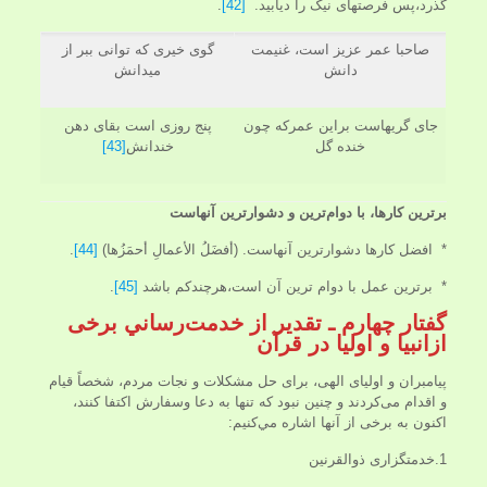
گذرد،پس فرصتهای نیک را دیابید.
[42]
.
صاحبا عمر عزيز است، غنيمت
گوى خيرى كه توانى ببر از
دانش
ميدانش
جاى گريه­است براين عمركه چون
پنج روزى است بقاى دهن
خنده گل
خندانش
[43]
برترين کارها، با دوام‌ترين و دشوارترين آنهاست
* افضل کارها دشوارترین آنهاست. (أفضَلُ الأعمالِ أحمَزُها)
[44]
.
* برترین عمل با دوام ترین آن است،هرچندکم باشد
[45]
.
گفتار چهارم‌ ـ تقدير از خدمت‌رساني برخی
ازانبيا و اوليا در قرآن
پيامبران و اولياى الهى، براى حل مشكلات و نجات مردم، شخصاً قيام
و اقدام مى‌كردند و چنین نبود که تنها به دعا وسفارش اكتفا كنند،
اکنون به برخی از آنها اشاره مي‌كنيم:
1.خدمتگزارى ذوالقرنين