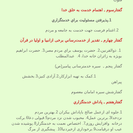
گفتارسوم ـ اهتمام خدمت به خلق خدا
1.پذيرفتن مسئوليت‏ براي خدمتگزاري
2.اغتنام فرصت جهت خدمت به جامعه و مردم‏
گفتار چهارم‌ ـ تقدير از خدمت‌رساني برخی ازانبيا و اوليا در قرآن
1. ذوالقرنين،2. حضرت يوسف براي مردم مصر،3. حضرت ابراهيم
بویژه به زائران خانه خدا، 4. عبدالمطلب
گفتار پنجم‌ ـ سيره خدمت‏رسانى پيامبر(ص)
1.کمک به تهیه ابزارکار،2.آزادی کنیز،3.بخشش
پیراهن
گفتارشش.سيره امامان معصوم
گفتارهفتم ـ پاداش خدمتگزاري
1.جلوه ای ازعمل صالح باپاداش بیکران 2.بهترین مردم
نزدخدا3.برترین عمل4. محبوب شدن نزد مردم5.قبولی دعا6.برکت
درخانه وافزایش روزی7. اختصاص نعمت به خدمتگزار8.پوشیده شدن
عیب او درقیامت9.برخوداری ازخیردنیا10. پیشگیری از مرگ