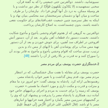
نمى‏پوشانيد، داشتند. ذوالقرنين حتى جمعيتى را كه به گفتة قرآن،
سخنى نمى‏فهميدند (لا يَكادُونَ يَفْقَهونَ قَوْلًا)
؛
از نظر دور نداشت و با
هر وسيلة ممكن، به درد دل آنها گوش فرا داد. نيازشان را بر طرف
ساخت و ميان آنها و دشمنان سرسختشان سد محكمى بنيان نهاد و با
اينكه به نظر نمى‏رسيد چنين جمعيت عقب‌افتاده‏اى‏ براى حكومت نفعى
داشته باشند، بدون چشمداشت، به اصلاح كارشان پرداخت.
ذوالقرنين به گروهى كه از هجوم اقوام وحشى يأجوج و مأجوج شكايت
داشتند، نخست دستور داد قطعات آهن بياورند. بعد از آن، دستور آتش
افروختن در اطراف سد آهنين، براى جوش خوردن و بعد از آن دستور
تهية مس مذاب براى پوشاندن آهن با لايه‏اى از مس داد و بدين
ترتيب، سدي ساخت كه اقوام وحشي يأجوج و مأجوج نه قادر بودند آن
را سوراخ كنند و نه قدرت بر بالا رفتن از آن را داشتند
[48]
.
2.خدمتگزاري حضرت يوسف براي مردم مصر
حضرت يوسف براى مقابله با هفت سال خشكسالى، كه در انتظار
مردم مصر بود، قدم پيش گذاشت و با تعبير خوابِ پادشاه مصر،
رهنمودهايى ارائه كرد. پادشاه به يوسف گفت: «تو امروز نزد ما مقام
و منزلت و قدرت و مكنت دارى و مورد اعتماد ما هستى.» حضرت
يوسف كه زمينه را براى خدمت‏ به‏ مردم‏ و اجراى برنامه‏هاى خاص خود
آماده ديد، همكارى با پادشاه مصر را پذيرفت و پيشنهاد كرد كه وي را
بر گنجينه‏هاى سرزمين مصر بگمارد و اختيار همه خزانه‏ها و انبارهاى
مصر با او باشد. (قالَ اجْعَلْنِي عَلى‏ خَزائِنِ الْأَرْضِ إِنِّي حَفِيظٌ عَلِيمٌ