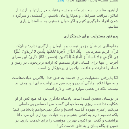
بيشتر است» (انْتَ اعْظَمُهُمْ أجْراً)؛
[39]
.
ازاين‏رو، مناسب است در مكه و مدينه وعتبات، در زيارت‏ها و بازديد از
اماكن، مراقب همراهان و هم‌كاروانيان باشيم. از گم‏شدن و سرگردان
‏شدن افراد جلوگيرى كنيم و اگر جوان هستيم، به سالمندان یاری
نماييم.
پذيرفتن مسئوليت‏ براي خدمتگزاري
مقام‌طلبى در شأن مؤمن نيست و با ايمان سازگاري ندارد؛ چنان‌که
قرآن كريم مى‏فرمايد: تِلْكَ الدَّارُ الْآخِرَةُ نَجْعَلُها لِلَّذينَ لا يُريدُونَ عُلُوًّا
فِي الْأَرْضِ وَ لا فَساداً وَ الْعاقِبَةُ لِلْمُتَّقينَ (قصص: 83). (آرى) اين سراى
آخرت را تنها براى كسانى قرار مى‏دهيم كه اراده برترى‏جويى در زمين و
فساد را ندارند، و عاقبت نيك براى پرهيزكاران است.
امّا پذيرفتن مسئوليت براى خدمت‏ به‏ خلق‏ خدا، بالاترين عبادت‌هاست
و نه تنها اعلام آمادگى كردن و پذيرفتن مسئوليت براى اين هدف بد
نيست، بلكه در بعضى موارد واجب و لازم است.
در بوستان سعدي آمده است: پادشاه دادگري بود که هيچ کس از او
شکايت نداشت، روزي به صاحبدلي گفت: من احساس بي‌حاصلي
مي‌کنم [عمرم بيهوده گذشته است] و ديگر نمي‌خواهم پادشاهي کنم؛
بلکه تصميم دارم به کنجي بنشينم و به عبادت بپردازم. آن مرد دانا
برآشفت و گفت: تو اکنون بهترين موقعيت را براي خدمت داري. در
همين جايگاه بمان و به خلق خدمت کن!