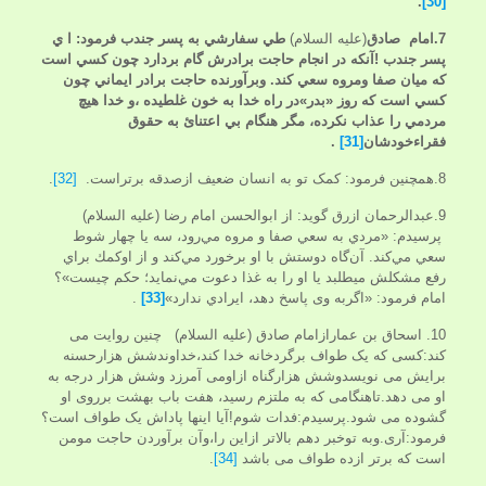
.
[30]
7.امام صادق
(عليه السلام)
طي سفارشي به پسر جندب فرمود:
ا ي
پسر جندب !آنكه در انجام حاجت برادرش گام بردارد چون كسي است
كه ميان صفا ومروه سعي كند. وبرآورنده حاجت برادر ايماني چون
كسي است كه روز «بدر»در راه خدا به خون غلطيده ،و خدا هيچ
مردمي را عذاب نكرده، مگر هنگام بي اعتنائ به حقوق
فقراءخودشان
[31]
.
8.همچنین فرمود: کمک تو به انسان ضعیف ازصدقه برتراست.
[32]
.
9.عبدالرحمان ازرق ‌گويد: از ابوالحسن امام رضا (عليه السلام)
پرسيدم: «مردي به سعي صفا و مروه مي‌رود، سه يا چهار شوط
سعي مي‌كند. آن‌گاه دوستش با او برخورد مي‌كند و از اوكمك براي
رفع مشكلش ميطلبد يا او را به غذا دعوت مي‌نماید؛ حكم چيست»؟
امام فرمود: «اگربه وی پاسخ دهد، ايرادي ندارد»
[33]
.
10. اسحاق بن عمارازامام صادق (عليه السلام) چنین روایت می
کند:کسی که یک طواف برگردخانه خدا کند،خداوندشش هزارحسنه
برایش می نویسدوشش هزارگناه ازاومی آمرزد وشش هزار درجه به
او می دهد.تاهنگامی که به ملتزم رسید، هفت باب بهشت برروی او
گشوده می شود.پرسیدم:فدات شوم!آیا اینها پاداش یک طواف است؟
فرمود:آری.وبه توخبر دهم بالاتر ازاین را،وآن برآوردن حاجت مومن
است که برتر ازده طواف می باشد
[34]
.