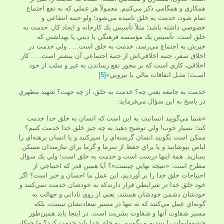
همكاري و همگامي ذكر مي‌كنيم. معمولاً هر عملي كه به نفع اجتماع
تمام شود، خدمت به خلق ناميده مي‌شود؛ ولو جنبه انتفاعي و
خصوصي داشته باشد؛ مثلاً تأسيس يك كارخانه و ايجاد كار، خدمت به
خلق است. تأسيس يك مؤسسه فرهنگي يا ديني يا بهداشتي كه
خيرش به اجتماع مي‌رسد، خدمت به خلق است… . ولي خدمت در
اخلاق سفر، جنبه اخلاقي‌اش از جنبة اجتماعي آن بيشتر است… . كار
اخلاقي، كاري است كه بر محور نفع رساندن به غير و سلب از خود
اسـت؛ مثـل انفاقات مالي يا نيرويي»
[5]
خدمت به جامعه يعني چه؟ خدمت به خلق، از چه جهت؟ شهيد مطهري
در پاسخ به اين سؤال مي‌فرمايد:
«شما مي‌گوييد انسانيت به اين است كه انسان به خلق خدا خدمت
كند؛ بسيار خوب! ولي توضيح دهيد به چه­ چيز خلق خدا خدمت كنيم؟
ممكن است بگوييد انسان گرسنه‌اي را سيركنيد و يا انسان برهنه‌اي را
لباس بپوشانيد و يا براي حفظ از سرما و گرما براي نيازمندان مسكن
بسازيد. همة اينها درست است و خدمت به خلق است؛ ولي يك سؤال
مطرح است: «نتيجه نهايي چيست»؟ آيا همين قدر كه احتياجي از
احتياجات خلق خدا را بر آورديم، اين عمل ما احسان و خير است؟ اگر
خود خلق خدا در شرايطي قرار دارندكه به خودشان خدمت نمي‌كنند و
خودشان دشمن خودشان هستند، يعني از روي ناداني و جهالت به
گونه‌اي عمل مي‌كنند كه نه تنها در مسير سعادتشان نيست، بلكه
مسير شقاوت آنها و شقاوت بشريت است. در اينجا بايد همين‌­طور
چشمهایمان را ببنديم و بگوييم: به خلق خدا بايد خدمت كرد؟ ما چه­كار