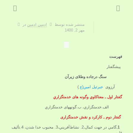
منتشر شده توسط
ادمین ادمین
در
مهر 2, 1400
فهرست
پيشگفتار
سنگ درجاده وطلای زیرآن
آرزوی
جبرئیل امین(ع
)
گفتار اول ـ معناكاوي وگونه های خدمتگزاري
الف.خدمتگزاري، ب.گونه‏هاى خدمتگزاري‏
گفتار دوم ـ کارکرد و نقش خدمتگزاری
1.
گامي در جهت كمال،2. نشاط‌آفريني،3. محبوب خدا شدن، 4.تأليف
قلوب