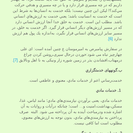
داريم كه در چه مسيري قرار دارد و يا در چه مسيري و هدفي حركت
مي‌كند؟! ليكن اين چنين نيست؛ بلكه خدمت به انسان‌ها به شرط اين
است كه خدمت به انسانيت باشد؛ يعني خدمت به ارزش‌هاي انساني
باشد. مطلب اين است. خدمت به خلق خدا آنجا ارزش انساني دارد
كه در مسير ارزش‌هاي ديگر انساني قرار گيرد. اگر خدمت به خلق، در
مسير ساير ارزش‌هاي انساني قرار نگيرد، به‌اندازه يك پول هم ارزش
ندارد
[6]
.
در سفارش پیامبرص به امیرمومنان ع چنین آمده است: ای علی
چهارچیز تباه می شود:خوردن درحال سیری،روشن کردن چراغ
درمهتاب،افشاندن بذر در زمین شوره زار ونیکی به نا اهل ونالایق
[7]
.
ب.گونه‏هاى خدمتگزاري‏
خدمت‌رساني اعم از خدمات مادي، معنوي و عاطفي است.
1. خدمات مادي
خدمات مادي، یعنی برآوردنِ نيازمندي‌هاي مادي؛ مانند لباس، غذا،
مسكن،بهداشت،امنیت و… است؛ چنان­كه درآيات و روايات به آن
اشاره شده ودرمباحث آینده به آن پرداخته می شود. البته صرف
پرداختن به نيازمندي‌هاي مادي، بدون توجه به ارزش‌هاي معنوي،
مطلوب است اما کافی نیست.