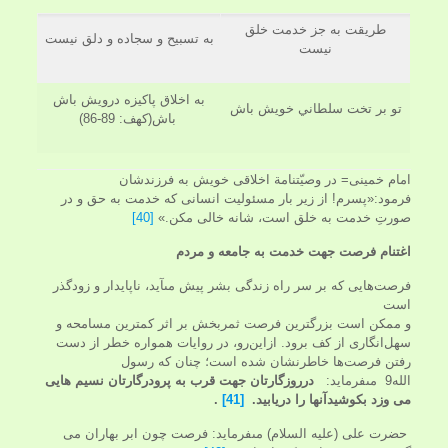
طريقت به جز خدمت خلق
به تسبيح و سجاده و دلق نيست
نيست
به اخلاق پاکيزه درويش باش
تو بر تخت سلطاني خويش باش
باش(كهف: 89-86)
امام خمينى= در وصيّتنامة اخلاقى خويش به فرزندشان
فرمود:«پسرم! از زير بار مسئوليت انسانى كه خدمت به حق و در
صورتِ خدمت به خلق است، شانه خالى مكن.»
[40]
اغتنام فرصت جهت خدمت به جامعه و مردم‏
فرصت‌هايى كه بر سر راه زندگى بشر پيش مى‏آيد، ناپايدار و زودگذر
است
و ممكن است بزرگترين فرصت ثمربخش بر اثر كمترين مسامحه و
سهل‌انگارى از كف برود. ازاين‌رو، در روايات همواره خطر از دست
رفتن فرصت‌ها خاطرنشان شده است؛ چنان كه رسول
الله9 مى‏فرمايد:
درروزگارتان جهت قرب به پرودرگارتان نسیم هایی
می وزد بکوشیدآنها را دریابید.
[41]
.
حضرت على (عليه السلام) مى‏فرمايد: فرصت چون ابر بهاران می