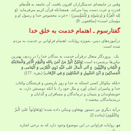
وقتي در جامعه‌اي خدمتگزاران افزون يافتند، آن جامعه به قلّه‌هاي
قدرت و عزت دست پيدا مي‌كند. همچنان­كه قرآن كريم مي‌فرمايد: (وَ
لِله الْعِزَّةُ وَ لِرَسُولِهِ وَ لِلْمُؤْمِنينَ) ؛ «عزت مخصوص خدا و رسول او و
مؤمنان است‏» (منافقون: 8).
گفتارسوم ـ اهتمام خدمت به خلق خدا
درآموزه‌هاي ديني، به‌ويژه روايات، اهتمام فراواني بر خدمت به مردم
شده است:
یک. پروردگار متعال درقرآن خدمت به بندگان خدا را در رديف بهترين
نيكي‌ها برشمرده است:{
وَلكِنَّ الْبِرَّ مَنْ آمَنَ بِالله وَالْيَوْمِ الْآخِرِ وَالْمَلائِكَةِ
وَ الْكِتابِ وَالنَّبِيِّينَ وَ آتَى الْمالَ عَلى‏ حُبِّهِ
ذَوِي الْقُرْبى‏ وَ الْيَتامى‏ وَ
الْمَساكِينَ وَ ابْنَ السَّبِيلِ وَ السَّائِلِينَ وَ فِي الرِّقاب‏
}
(بقره: 177).
«بلكه نيكوكار كسى است­كه به خدا و روز بازپسين و فرشتگان وكتاب
خدا و پيامبران ايمان آورد و مال خود را، با آنكه دوستش دارد، به
خويشاوندان و يتيمان و درماندگان و مسافران و گدايان و
دربندماندگان ببخشد.»
درآية ديگري نيز دستور به­تعاون ونيكي داده شده؛ (وَتَعَاوَنُواْ عَلىَ الْبرِّ
وَالتَّقْوَى) (مائده:2).
دو.
روايات فراواني در اين موضوع وجود دارد كه به برخي اشاره
مي‌كنيم: