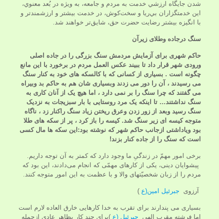
شدن جايگاه ارزشي خدمت به مردم و جامعه، به ويژه در بُعد معنوي،
اين خدمتگزاران بي‌ريا و سخت‌کوش، در خدمت بيشتر و ارزشمندتر و
با انگيزه بيشتر رضايت حضرت حق، شايق‌تر خواهند شد.
سنگ درجاده وطلای زیرآن
حاکم شهری برای آزمایش مردمش سنگ بزرگی را در جاده اصلی
ورودی شهر قرار داد تا ببیند عکس العمل مردم در برخورد با این مانع
چگونه است . بسیاری از کسانی که با کالسکه های خود به کنار سنگ
می رسیدند ، آن را دور می زدند وبسیاری شان هم به حاکم بد وبیراه
می گفتند که چرا سنگ را بر نمی دارد ، اما هیچ یک از آنان کاری به
سنگ نداشتند… تا اینکه یک مرد روستایی با بار سبزیجات به نزدیک
سنگ رسید وبعد از زور زدن وعرق ریختن زیاد سنگ راکنار زد ، ناگاه
متوجه کیسه ای زیر سنگ شد. کیسه را باز کرد ، پر از سکه های طلا
بود ویاداشتی ازجانب حاکم شهر که نوشته بود:این سکه ها مال کسی
است که سنگ را از جاده کنار بزند!
برخی امور مهمّ در زندگیِ ما وجود دارد که کمتر به آن توجه داریم.
پیشوایان دینى، یکی از کارهای مهمّی که انجام می‌دادند، این بود که
مردم را از زبان شخصیّتهای والا و با عظمت به این امور متوجه کنند.
آرزوی
جبرئیل امین(ع
)
بسیاری می پندارند برای تقرب به خدا کارهایی خارق العاده لارم است
اما فرشته مقرب الهی
جبرئیل (ع
)برای چند کار بظاهر عادی ازجمله