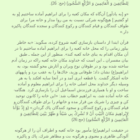
لِلطَّائِفِينَ وَ الْقائِمِينَ وَ الرُّكَّعِ السُّجُودِ} (حج: 26).
«و [به يادآور] آن‌گاه كه مكان كعبه را براى ابراهيم آماده ساختيم [و به
او گفتيم:] هيچ‌گونه شركى نسبت به من روا مدار و خانه مرا براى
طواف كنندگان و قيام كنندگان و ركوع كنندگان و سجده كنندگان پاكيزه
دار.»
قرآن ابتدا از داستان بازسازي كعبه شروع كرده، مى‏گويد: «به خاطر
بياور زمانى را كه محل خانه كعبه را براى ابراهيم آماده ساختيم تا در
آن مكان اقدام به بناى خانه كعبه كند». منظور از اين جمله ـ طبق
بيان مفسران ـ اين است كه خداوند مكان خانه كعبه راكه در زمان آدم
ساخته شده بود و در طوفان نوح ويران و آثارش محو گشته بود، به
ابراهيم(ع) نشان داد؛ طوفانى وزيد، خاك‌ها را به عقب برد و پايه‏هاى
خانه آشكار گشت. يا قطعه ابرى آمد و در آنجا سايه افكند يا به هر
وسيله ديگر خداوند محل اصلى خانه را براى ابراهيم معلوم و آماده
ساخت و او با هميارى فرزندش اسماعيل آن را بازسازي کرد. هنگامى­
كه خانه آماده شد، به ابراهيم خطاب شد: «اين خانه را كانون توحيد
كن و چيزى را شريك من قرار مده و خانه‏ام را براى طواف كنندگان و
قيام كنندگان و ركوع كنندگان و سجود كنندگان پاك گردان.» (وَ إِذْ بَوَّأْنا
لِإِبْراهِيمَ مَكانَ الْبَيْتِ أَنْ لا تُشْرِكْ بِي شَيْئاً وَ طَهِّرْ بَيْتِيَ لِلطَّائِفِينَ وَ
الْقائِمِينَ وَ الرُّكَّعِ السُّجُودِ) (حج:26)
در حقيقت ابراهيم(ع) مأمور بود خانه كعبه و اطراف آن را از هر‌گونه
آلودگى ظاهرى و معنوى و هر‌گونه بت و مظاهر شرك، پاك و پاكيزه