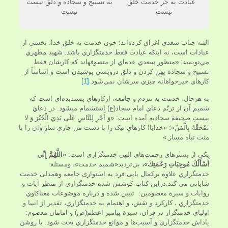
عبادت به جز خدمت خلق
به تسبيح و سجاده و دلق نیست
نيست
نيست
البته جناب سعدي اغراق كرده‌اند؛ چون خدمت به خلق خدا، بخشي از
عبادات است، نه اينكه عبادت فقط خدمتگزاري باشد. شهيد مطهري
مي‌نويسد: «منظور سعدي عده‌اي از متصوفه­اند كه كارشان فقط
تسبيح و سجاده پهن كردن و دلق درويشي پوشيدن است و اساساً از
كارهاي خيرخواهانه چيزي سرشان نمي‌شود
[1]
به هرحال، خدمت به مردم و جامعه، ازكارهاي پسنديده‌اي است كه
شميم آن از ترنّم دعاي امام سجاد(ع) استشمام مي­شود. در دعاي
بيستِ صحيفة سجاديه آمده است: «وَ أَجْرِ لِلنَّاسِ عَلَى يَدِيَ الْخَيْرَ وَ لا
تَمْحَقْهُ بِالْمَنِّ»؛ «خدايا! کارهاي نيک را با دست من جاري ساز وآن را با
منت تباه مساز.»
يکي از بسترهاي رحمت‌هاي الهي خدمتگزاري است:
«اللَّهُمَّ إِنِّي
أَسْأَلُكَ مُوجِبَاتِ رَحْمَتِكَ»،
بي‌ترديد«شميم خدمت»، ومسئلة
خدمتگزاري علاوه برکمال یابی فرد به استواری جامعه وهمدلی خدمت
شایانی می کند.دراین کتاب کوشش شده خدمتگزاری از منظر آيات و
روايات و سيرة معصومين: تبيين شده و درباره موضوعات معناكاوي
خدمتگزاري ، كاركرد و نقش، و اهتمام به خدمتگزاري، تقدير از انبيا و
اولياي خدمتگزار در قرآن، سيرة پيامبر اعظم(ص) و امامان معصوم:
پاداش خدمتگزاري و آسيب‌ها و موانع خدمتگزاري بحث شود. با روشن