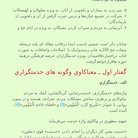
۵. سر زدن به بیماران و دلجویی از آنان، به ویژه معلولان و کهنسالان؛
۶. شرکت در تشییع جنازه‌ها و درس عبرت گرفتن از آن و دلجویی از
بازماندگان؛
۷. آبرسانی به مردم و سیراب کردن تشنگان، به ویژه در ایام حج و…
.
شایان ذکر است شمیم خدمت ابتدا درقالب مقاله ای بلند درمجله
میقات حج 105به چاپ رسیدواینک با اصلاحات واضافات به صورت
کتاب دراختیارعلاقمندان بویژه خدمتگزاران عرصه فرهنگی درهمه
حوزه هاقرارخواهدگرفت.
گفتار اول ـ معناكاوي وگونه های خدمتگزاري
الف.
خدمتگزاري
واژه‌هاي خدمتگزاري، خدمت‌رساني، گره‌گشايي، كمك به مردم،
نيكوكاري و برطرف ساختن مشكلات مردم، مترادف هستند و در متون
روايي با عنوان «تَفْرِيجِ كَرْبِ الْمُؤْمِن‏»
[3]
و «قَضَاءِ حَاجَةِ الْمُؤْمِن‏»
[4]
،
آمده است.
شهيد مطهري در واكاوي واژة خدمت مي‌فرمايد:
«خدمت يعني كار ديگران را انجام دادن. «خدمت» فوق «تعاون»
است. تعاون، همكاري و همگامي است. عمدتا ما خدمت را قبل از