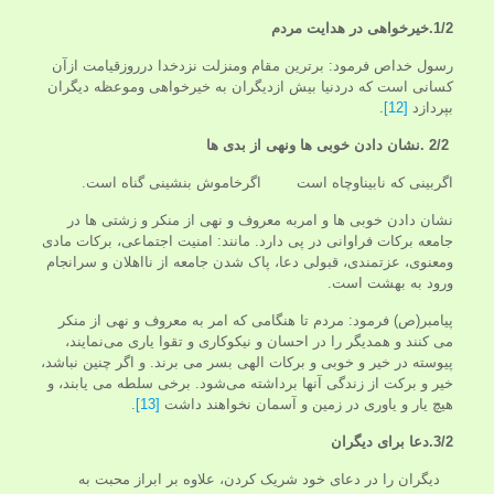
1/2.خیرخواهی در هدایت مردم
رسول خداص فرمود: برترین مقام ومنزلت نزدخدا درروزقیامت ازآن
کسانی است که دردنیا بیش ازدیگران به خیرخواهی وموعظه دیگران
بپردازد
[12]
. ‏
2/2 .نشان دادن خوبی ها ونهی از بدی ها
اگربینی که نابیناوچاه است اگرخاموش بنشینی گناه است.
نشان دادن خوبی ها و امربه معروف و نهی از منکر و زشتی ها در
جامعه برکات فراوانی در پی دارد. مانند: امنیت اجتماعی، برکات مادی
ومعنوی، عزتمندی، قبولی دعا، پاک شدن جامعه از نااهلان و سرانجام
ورود به بهشت است.
پیامبر(ص) فرمود: مردم تا هنگامی که امر به معروف و نهی از منکر
می کنند و همدیگر را در احسان و نیکوکاری و تقوا یاری می‌نمایند،
پیوسته در خیر و خوبی و برکات الهی بسر می برند. و اگر چنین نباشد،
خیر و برکت از زندگی آنها برداشته می‌شود. برخی سلطه می یابند، و
هیچ یار و یاوری در زمین و آسمان نخواهند داشت
[13]
.
3/2.دعا برای دیگران
دیگران را در دعای خود شریک کردن، علاوه بر ابراز محبت به