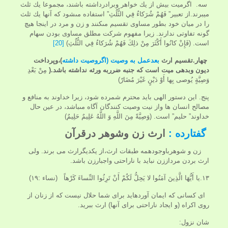
سه. اگرمیت بیش از يك خواهر وبرادرداشته باشند، مجموعا يك ثلث
ميبرند.از تعبير” فَهُمْ شُرَكاءُ فِي الثُّلُثِ” استفاده مى‏شود كه آنها يك ثلث
را در ميان خود بطور مساوى تقسيم مى‏كنند و زن و مرد در اينجا هيچ
گونه تفاوتى ندارند. زيرا مفهوم شركت مطلق مساوى بودن سهام
است. (فَإِنْ كانُوا أَكْثَرَ مِنْ ذلِكَ فَهُمْ شُرَكاءُ فِي الثُّلُثِ)
[20]
چهار
.
تقسیم ارث
بعدعمل به وصیت (اگروصیت داشته
)،وپرداخت
دیون وبدهی میت است که جنبه ضرربه ورثه نداشته باشد.(
مِنْ بَعْدِ
وَصِيَّةٍ يُوصى‏ بِها أَوْ دَيْنٍ‏ غَيْرَ مُضَارّ)
پنج. اين دستور الهى بايد محترم شمرده شود، زيرا خداوند به منافع و
مصالح انسان ها واز نيت وصيت كنندگان آگاه مى‏باشد، در عين حال
خداوند” حليم” است. (وَصِيَّةً مِنَ اللَّهِ وَ اللَّهُ عَلِيمٌ حَلِيمٌ)
گفتارده :
ارث زن وشوهر درقرآن
زن و شوهرباوجودهمه طبقات ارث،از يكديگرارث می برند. ولی
ارث بردن مرداززن نباید با ناراحتی واجبارزن باشد.
۱۳.يا أَيُّهَا الَّذِينَ آمَنُوا لا يَحِلُّ لَكُمْ أَنْ تَرِثُوا النِّساءَ كَرْهاً (نساء :۱۹)
اى كسانى كه ايمان آورده‏ايد براى شما حلال نيست كه از زنان از
روى اكراه (و ايجاد ناراحتى براى آنها) ارث ببريد.
شان نزول: