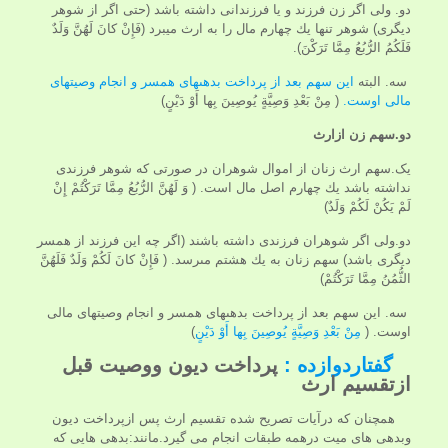
دو. ولى اگر زن فرزند و يا فرزندانى داشته باشد (حتى اگر از شوهر
ديگرى) شوهر تنها يك چهارم مال را به ارث ميبرد (فَإِنْ كانَ لَهُنَّ وَلَدٌ
فَلَكُمُ الرُّبُعُ مِمَّا تَرَكْنَ).
سه. البته
اين سهم بعد از پرداخت بدهى‏هاى همسر و انجام وصيت‏هاى
مالى اوست.
( مِنْ بَعْدِ وَصِيَّةٍ يُوصِينَ بِها أَوْ دَيْنٍ)
دو.سهم زن ازارث
یک.سهم ارث زنان از اموال شوهران در صورتى كه شوهر فرزندى
نداشته باشد يك چهارم اصل مال است. ( وَ لَهُنَّ الرُّبُعُ مِمَّا تَرَكْتُمْ إِنْ
لَمْ يَكُنْ لَكُمْ وَلَدٌ)
دو.ولى اگر شوهران فرزندى داشته باشند (اگر چه اين فرزند از همسر
ديگرى باشد) سهم زنان به يك هشتم مى‏رسد. ( فَإِنْ كانَ لَكُمْ وَلَدٌ فَلَهُنَّ
الثُّمُنُ مِمَّا تَرَكْتُمْ)
سه. اين سهم بعد از پرداخت بدهى‏هاى همسر و انجام وصيت‏هاى مالى
اوست. (
مِنْ بَعْدِ وَصِيَّةٍ يُوصِينَ بِها أَوْ دَيْنٍ
)
گفتاردوازده :
پرداخت دیون ووصیت قبل
ازتقسیم ارث
همچنان که درآیات تصریح شده تقسیم ارث پس ازپرداخت دیون
وبدهی های میت درهمه طبقات انجام می گیرد.مانند:بدهی هایی که