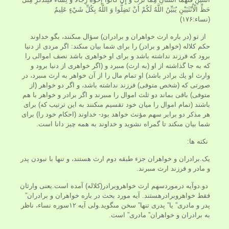
حَظِّ الْأُنْثَيَيْنِ يُبَيِّنُ اللَّهُ لَكُمْ أَنْ تَضِلُّوا وَ اللَّهُ بِكُلِّ شَيْ‏ءٍ عَلِيمٌ
(نساء:۱۷۶)
از تو (در باره ارث خواهران و برادران) سؤال مى‏كنند، بگو خداوند
حكم كلاله (خواهر و برادر) را براى شما بيان مى‏كند: اگر مردى از دنيا
برود كه فرزند نداشته باشد و براى او خواهرى باشد نصف اموالى را
كه به جا گذاشته از او (به ارث) مى‏برد و (اگر خواهرى از دنيا برود و
وارث او يك برادر باشد) او تمام مال را از آن خواهر به ارث مى‏برد، در
صورتى كه (شخص متوفى) فرزند نداشته باشد، و اگر دو خواهر (از
متوفى) باقى بماند دو ثلث اموال را مى‏برند و اگر برادر و خواهر با هم
باشند (تمام اموال را ميان خود تقسيم مى‏كنند به اين ترتيب كه) براى
هر مذكر دو برابر سهم مؤنث خواهد بود- خداوند (احكام خود را) براى
شما بيان مى‏كند تا گمراه نشويد و خداوند به همه چيز دانا است.
نکته ها:
یک.برادران و خواهران جزء طبقه دوم ارث هستند، و تنها با نبودن پدر
و مادر و فرزند ارث مى‏برند.
دو.دوآیه درموردسهم ارث خواهروبرادر(کلاله) آمده است.یعنی وارثان
فقط خواهروبرادرهستند. آيه مورد بحث در باره خواهران و برادران”
پدر و مادرى” يا” پدرى تنها” سخن مى‏گويد.ولی آيه ۱۲سوره نساء، ناظر
به برادران و خواهران” مادرى” است.