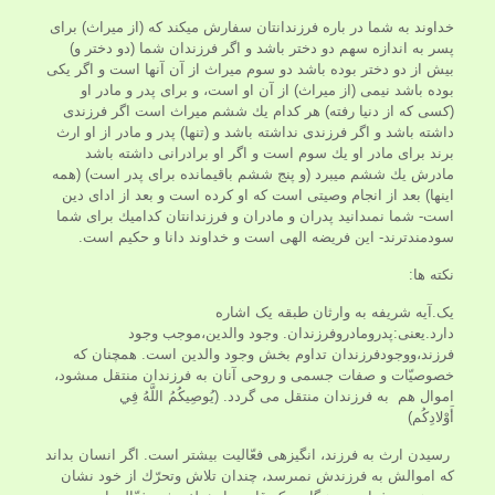
خداوند به شما در باره فرزندانتان سفارش ميكند كه (از ميراث) براى
پسر به اندازه سهم دو دختر باشد و اگر فرزندان شما (دو دختر و)
بيش از دو دختر بوده باشد دو سوم ميراث از آن آنها است و اگر يكى
بوده باشد نيمى (از ميراث) از آن او است، و براى پدر و مادر او
(كسى كه از دنيا رفته) هر كدام يك ششم ميراث است اگر فرزندى
داشته باشد و اگر فرزندى نداشته باشد و (تنها) پدر و مادر از او ارث
برند براى مادر او يك سوم است و اگر او برادرانى داشته باشد
مادرش يك ششم ميبرد (و پنج ششم باقيمانده براى پدر است) (همه
اينها) بعد از انجام وصيتى است كه او كرده است و بعد از اداى دين
است- شما نمى‏دانيد پدران و مادران و فرزندانتان كداميك براى شما
سودمندترند- اين فريضه الهى است و خداوند دانا و حكيم است.
نکته ها:
یک.آیه شریفه به وارثان طبقه یک اشاره
دارد.یعنی:پدرومادروفرزندان. وجود والدین،موجب وجود
فرزند،ووجودفرزندان تداوم بخش وجود والدين است. همچنان که
خصوصيّات و صفات جسمى و روحى آنان به فرزندان منتقل مى‏شود،
اموال هم به فرزندان منتقل می گردد. (يُوصِيكُمُ اللَّهُ فِي
أَوْلادِكُم)
رسيدن ارث به فرزند، انگيزه‏ى فعّاليت بيشتر است. اگر انسان بداند
كه اموالش به فرزندش نمى‏رسد، چندان تلاش وتحرّك از خود نشان