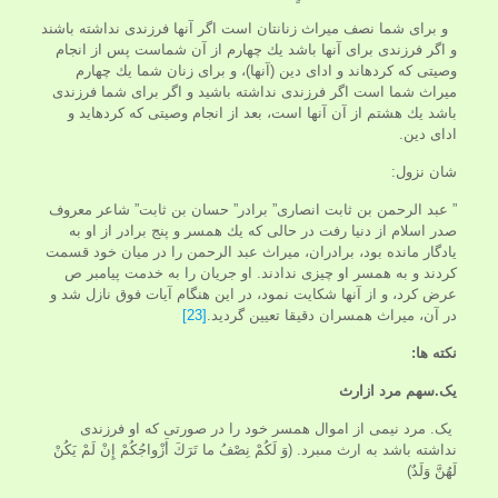
و براى شما نصف ميراث زنانتان است اگر آنها فرزندى نداشته باشند
و اگر فرزندى براى آنها باشد يك چهارم از آن شماست پس از انجام
وصيتى كه كرده‏اند و اداى دين (آنها)، و براى زنان شما يك چهارم
ميراث شما است اگر فرزندى نداشته باشيد و اگر براى شما فرزندى
باشد يك هشتم از آن آنها است، بعد از انجام وصيتى كه كرده‏ايد و
اداى دين.
شان نزول:
” عبد الرحمن بن ثابت انصارى” برادر” حسان بن ثابت” شاعر معروف
صدر اسلام از دنيا رفت در حالى كه يك همسر و پنج برادر از او به
يادگار مانده بود، برادران، ميراث عبد الرحمن را در ميان خود قسمت
كردند و به همسر او چيزى ندادند. او جریان را به خدمت پيامبر ص
عرض كرد، و از آنها شكايت نمود، در اين هنگام آيات فوق نازل شد و
در آن، ميراث همسران دقيقا تعيين گرديد.
[23]
نکته ها:
یک.سهم مرد ازارث
یک. مرد نيمى از اموال همسر خود را در صورتى كه او فرزندى
نداشته باشد به ارث مى‏برد. (وَ لَكُمْ نِصْفُ ما تَرَكَ أَزْواجُكُمْ إِنْ لَمْ يَكُنْ
لَهُنَّ وَلَدٌ)