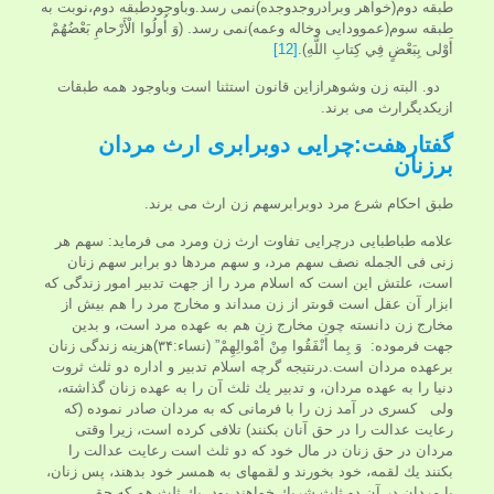
طبقه دوم(خواهر وبرادروجدوجده)نمی رسد.وباوجودطبقه دوم،نوبت به
طبقه سوم(عموودایی وخاله وعمه)نمی رسد. (وَ أُولُوا الْأَرْحامِ بَعْضُهُمْ
أَوْلى‏ بِبَعْضٍ فِي كِتابِ اللَّهِ).
[12]
دو. البته زن وشوهرازاین قانون استثنا است وباوجود همه طبقات
ازیکدیگرارث می برند.
گفتارهفت:چرایی دوبرابری ارث مردان
برزنان
طبق احکام شرع مرد دوبرابرسهم زن ارث می برند.
علامه طباطبایی درچرایی تفاوت ارث زن ومرد می فرماید: سهم هر
زنى فى الجمله نصف سهم مرد، و سهم مردها دو برابر سهم زنان
است، علتش اين است كه اسلام مرد را از جهت تدبير امور زندگى كه
ابزار آن عقل است قوى‏تر از زن مى‏داند و مخارج مرد را هم بيش از
مخارج زن دانسته چون مخارج زن هم به عهده مرد است، و بدين
جهت فرموده: وَ بِما أَنْفَقُوا مِنْ أَمْوالِهِمْ” (نساء:۳۴)هزینه زندگی زنان
برعهده مردان است.درنتیجه گرچه اسلام تدبير و اداره دو ثلث ثروت
دنيا را به عهده مردان، و تدبير يك ثلث آن را به عهده زنان گذاشته،
ولی كسرى در آمد زن را با فرمانى كه به مردان صادر نموده (كه
رعايت عدالت را در حق آنان بكنند) تلافى كرده است، زيرا وقتى
مردان در حق زنان در مال خود كه دو ثلث است رعايت عدالت را
بكنند يك لقمه، خود بخورند و لقمه‏اى به همسر خود بدهند، پس زنان،
با مردان در آن دو ثلث شريك خواهند بود. يك ثلث هم كه حق