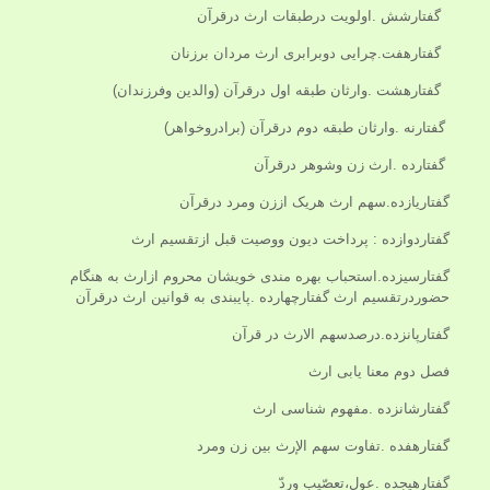
گفتارشش .اولویت درطبقات ارث درقرآن
گفتارهفت.چرایی دوبرابری ارث مردان برزنان
گفتارهشت .وارثان طبقه اول درقرآن (والدین وفرزندان)
گفتارنه .وارثان طبقه دوم درقرآن (برادروخواهر)
گفتارده .ارث زن وشوهر درقرآن
گفتاریازده.سهم ارث هریک اززن ومرد درقرآن
گفتاردوازده : پرداخت دیون ووصیت قبل ازتقسیم ارث
گفتارسیزده.استحباب بهره مندی خویشان محروم ازارث به هنگام
حضوردرتقسیم ارث گفتارچهارده .پایبندی به قوانین ارث درقرآن
گفتارپانزده.درصدسهم الارث در قرآن
فصل دوم معنا یابی ارث
گفتارشانزده .مفهوم شناسی ارث
گفتارهفده .تفاوت سهم الإرث بین زن ومرد
گفتارهیجده .عول،تعصّیب وردّ