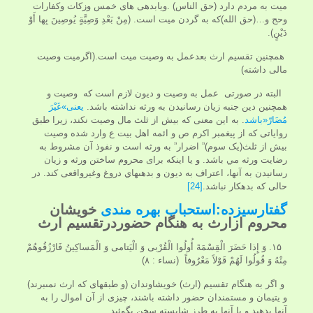
میت به مردم دارد (حق الناس) .ویابدهی های خمس وزکات وکفارات
وحج و…(حق الله)که به گردن میت است. (مِنْ بَعْدِ وَصِيَّةٍ يُوصِينَ بِها أَوْ
دَيْنٍ).
همچنین تقسیم ارث بعدعمل به وصیت میت است.(اگرمیت وصیت
مالی داشته)
البته در صورتى عمل به وصيت و ديون لازم است که وصيت و
همچنين دين جنبه زيان رسانيدن به ورثه نداشته باشد.
یعنی»غَيْرَ
مُضَارّ«باشد
. به اين معنى كه بيش از ثلث مال وصيت نكند، زيرا طبق
رواياتى كه از پيغمبر اكرم ص و ائمه اهل بيت ع وارد شده وصيت
بيش از ثلث(یک سوم)” اضرار” به ورثه است و نفوذ آن مشروط به
رضايت ورثه مي باشد. و يا اينكه براى محروم ساختن ورثه و زيان
رسانيدن به آنها، اعتراف به ديون و بدهى‏هاي دروغ وغیرواقعی كند. در
حالى كه بدهكار نباشد.
[24]
گفتارسیزده:استحباب بهره مندی
خویشان
محروم ازارث به هنگام حضوردرتقسیم ارث
۱۵. وَ إِذا حَضَرَ الْقِسْمَةَ أُولُوا الْقُرْبى‏ وَ الْيَتامى‏ وَ الْمَساكِينُ فَارْزُقُوهُمْ
مِنْهُ وَ قُولُوا لَهُمْ قَوْلاً مَعْرُوفاً (نساء : ۸)
و اگر به هنگام تقسيم (ارث) خويشاوندان (و طبقه‏اى كه ارث نمى‏برند)
و يتيمان و مستمندان حضور داشته باشند، چيزى از آن اموال را به
آنها بدهيد و با آنها به طرز شايسته سخن بگوئيد.