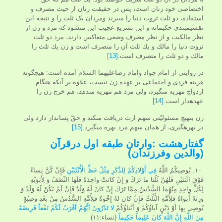
اختصاصى خود زنان است، پس در حقيقت زنان از حيث مصرف و
استفاده، دو ثلث ثروت دنيا را مى‏برند ومردان یک ثلث را.و نتيجه اين
تقسيم‏بندى حكيمانه و اين تشريع عجيب اين مى‏شود كه مرد و زن از
نظر مالكيت و از نظر مصرف وضعى متعاكس دارند، مرد دو ثلث
ثروت دنيا را مالك و يك ثلث آن را متصرف است و زن يك ثلث را
مالك و دو ثلث را متصرف است.
[13]
در روایتی از امام جواد وامام رضاعليهما السلام آمده است: هيچگونه
هزينه فردى و اجتماعى بر عهده زن نيست، علاوه بر آنكه هنگام
ازدواج مهريه مى‏گيرد، ولى مرد هم مهريه مى‏دهد، هم خرج زن را
عهده‏دار است.
[14]
زن بى‏هيچ مسئوليّتى سهم ارث دريافت مى‏كند و حقّ پس‏انداز دارد ولى
در بهره‏گيرى، از همان سهم مرد بهره مى‏گيرد.
[15]
گفتارهشت :وارثان طبقه اول درقرآن
(والدین وفرزندان)
۱۰. يُوصِيكُمُ اللَّهُ
فِي أَوْلادِكُمْ لِلذَّكَرِ مِثْلُ حَظِّ الْأُنْثَيَيْنِ
فَإِنْ كُنَّ نِساءً
فَوْقَ اثْنَتَيْنِ فَلَهُنَّ ثُلُثا ما تَرَكَ وَ إِنْ كانَتْ واحِدَةً فَلَهَا النِّصْفُ وَ لِأَبَوَيْهِ
لِكُلِّ واحِدٍ مِنْهُمَا السُّدُسُ مِمَّا تَرَكَ إِنْ كانَ لَهُ وَلَدٌ فَإِنْ لَمْ يَكُنْ لَهُ وَلَدٌ وَ
وَرِثَهُ أَبَواهُ فَلِأُمِّهِ الثُّلُثُ فَإِنْ كانَ لَهُ إِخْوَةٌ فَلِأُمِّهِ السُّدُسُ مِنْ بَعْدِ وَصِيَّةٍ
يُوصِي بِها أَوْ دَيْنٍ آباؤُكُمْ وَ أَبْناؤُكُمْ
لا تَدْرُونَ أَيُّهُمْ أَقْرَبُ لَكُمْ نَفْعاً فَرِيضَةً
مِنَ اللَّهِ إِنَّ اللَّهَ كانَ عَلِيماً حَكِيماً
(نساء:۱۱)