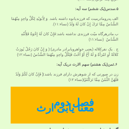
۵.سدس(یک ششم) سه آیه:
الف.پدرومادرمیت که فرزندیانوه داشته باشد. وَ لِأَبَوَيْهِ لِكُلِّ واحِدٍ مِنْهُمَا
السُّدُسُ مِمَّا تَرَكَ إِنْ كانَ لَهُ وَلَدٌ (نساء:۱۱).
ب.مادرهرگاه میّت فرزندی نداشته باشد:فَإِنْ كانَ لَهُ إِخْوَةٌ فَلِأُمِّهِ
السُّدُسُ (نساء:۱۱)
ج . یک نفرکلاله (یعنی خواهرویابرادر مادری):( وَ إِنْ كانَ رَجُلٌ يُورَثُ
كَلالَةً أَوِ امْرَأَةٌ وَ لَهُ أَخٌ أَوْ أُخْتٌ فَلِكُلِّ واحِدٍ مِنْهُمَا السُّدُسُ (نساء:۱۲)
۶.ثمن(یک هشتم) سهم الارث دریک آیه:
زن در صورتی که از شوهرش دارای فرزند باشد:
(
فَإِنْ كانَ لَكُمْ وَلَدٌ
فَلَهُنَّ الثُّمُنُ مِمَّا تَرَكْتُمْ)(نساء:۱۲)
فصل دوم
معنا یابی ارث