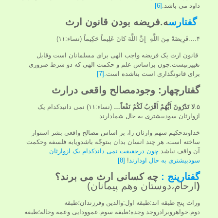
داود می باشد.
[6]
گفتارس
ه.
فریضه بودن قانون ارث
۴….فَرِيضَةً مِنَ اللَّهِ إِنَّ اللَّهَ كانَ عَلِيماً حَكِيماً (نساء:۱۱)
قانون ارث یک فریضه واجب الهی برای مسلمانان است وقابل
تغییرنیست.چون براساس علم و حكمت الهی که دو شرط ضرورى
براى قانونگذارى است بناشده است
.
[7]
گفتارچهار:
وجودمصالح واقعی درارث
۵.
لا تَدْرُونَ أَيُّهُمْ أَقْرَبُ لَكُمْ نَفْعاً…
(نساء:۱۱) نمی دانیدکدام یک
ازوارثان سودبیشتری به حال شمادارند.
خداوندحکیم سهم وارثان را، بر اساس مصالح واقعى بشر استوار
ساخته است، هر چند انسان بدان بى‏توجّه باشدویابه فلسفه وحکمت
آن واقف نباشد.
چون درحقیقت نمی داندکدام یک ازوارثان
سودبیشتری به حال اودارند
!
[8]
گفتارپنج :
چه کسانی ارث می برند؟
(
ارحام،دوستان وهم پیمانان)
وراث پنج طبقه اند:طبقه اول:والدین وفرزندان؛طبقه
دوم:خواهروبرادروجد وجده؛طبقه سوم:عموودایی وعمه وخاله؛طبقه