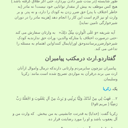
طور شايسته (در مدت شير دادن بپردازد، حتى اگر طلاق گرفته باشد.)
هيچ كس موظف به بيش از مقدار توانايى خود نيست! نه مادر (به
خاطر اختلاف با پدر) حق ضرر زدن به كودك را دارد، و نه پدر. و بر
وارث او نيز لازم است اين كار را انجام دهد [هزينه مادر را در دوران
شيرخوارگى تامين نمايد].
آیه شریفه »وَ عَلَى الْوارِثِ مِثْلُ ذلِكَ« به وارثان سفارش می کند
-حتی درصورت اختلاف یا متارکه والدین- وراث حق ندارندبه کودک
شیرخوارضرربرسانندوحق اوراپایمال کنند!واین اهتمام به مسئله را
تداعی می کند.
گفتاردو.ارث درمکتب پیامبران
پیامبران نیزچون سایرمردم وارثانی دارندکه درمال واموال ازآنان
ارث می برند.درقرآن به مواردی تصریح شده است.مانند: زکریا
وسلیمان.
یک.
زکریا
۲… فَهَبْ لِي مِنْ لَدُنْكَ وَلِيًّا يَرِثُنِي وَ يَرِثُ مِنْ آلِ يَعْقُوبَ وَ اجْعَلْهُ رَبِّ
رَضِيًّا ( مریم:۵و۶)
زکریا گفت: (خدایا) به قدرتت جانشينى به من ببخش. كه وارث من و
آل يعقوب باشد و او را مورد رضايتت قرار ده.