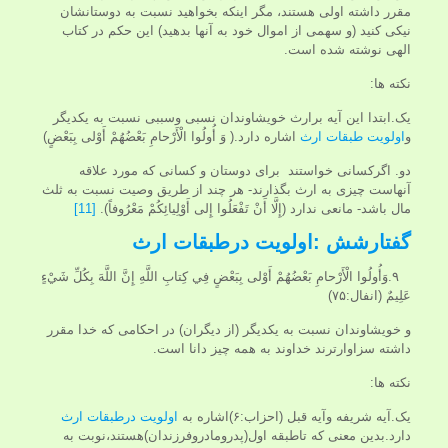
مقرر داشته اولى هستند، مگر اينكه بخواهيد نسبت به دوستانشان
نيكى كنيد (و سهمى از اموال خود به آنها بدهيد) اين حكم در كتاب
الهى نوشته شده است.
نکته ها:
یک.ابتدا این آیه برارث خويشاوندان نسبی وسببی نسبت به يكديگر
و
اولویت طبقات ارث
اشاره دارد.( وَ أُولُوا الْأَرْحامِ بَعْضُهُمْ أَوْلى‏ بِبَعْضٍ)
دو. اگرکسانی خواستند براى دوستان و كسانى كه مورد علاقه
آنهاست چيزى به ارث بگذارند- هر چند از طريق وصيت نسبت به ثلث
مال باشد- مانعى ندارد (إِلَّا أَنْ تَفْعَلُوا إِلى‏ أَوْلِيائِكُمْ مَعْرُوفاً).
[11]
گفتارشش :اولویت درطبقات ارث
۹.وَأُولُوا الْأَرْحامِ بَعْضُهُمْ أَوْلى‏ بِبَعْضٍ فِي كِتابِ اللَّهِ إِنَّ اللَّهَ بِكُلِّ شَيْ‏ءٍ
عَلِيمٌ (انفال:۷۵)
و خويشاوندان نسبت به يكديگر (از ديگران) در احكامى كه خدا مقرر
داشته سزاوارترند خداوند به همه چيز دانا است.
نکته ها:
یک.آیه شریفه وآیه قبل (احزاب:۶)اشاره به
اولویت درطبقات ارث
دارد.بدین معنی که تاطبقه اول(پدرومادروفرزندان)هستند،نوبت به