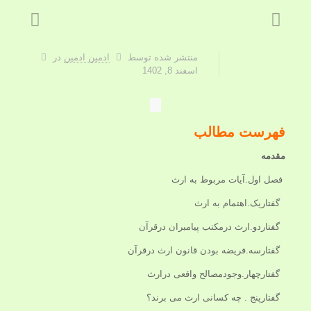
منتشر شده توسط
ادمین ادمین
در
اسفند 8, 1402
فهرست مطالب
مقدمه
فصل اول.آیات مربوط به ارث
گفتاریک.اهتمام به ارث
گفتاردو.ارث درمکتب پیامبران درقرآن
گفتارسه.فریضه بودن قانون ارث درقرآن
گفتارچهار.وجودمصالح واقعی درارث
گفتارپنج . چه کسانی ارث می برند؟