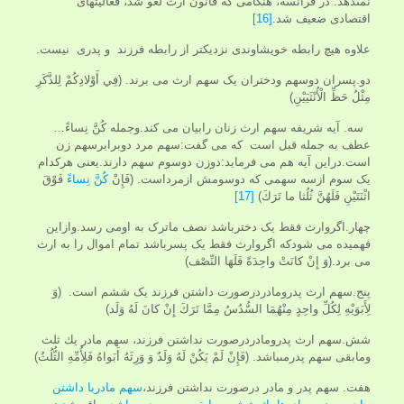
نمى‏دهد. در فرانسه، هنگامى كه قانون ارث لغو شد، فعّاليت‏هاى
اقتصادى ضعيف شد.
[16]
علاوه هيچ رابطه خويشاوندى نزديكتر از رابطه فرزند و پدری نیست.
دو.پسران دوسهم ودختران یک سهم ارث می برند. (فِي أَوْلادِكُمْ لِلذَّكَرِ
مِثْلُ حَظِّ الْأُنْثَيَيْنِ)
سه. آیه شریفه سهم ارث زنان رابیان می کند.وجمله كُنَّ نِساءً…
عطف به جمله قبل است که می گفت:سهم مرد دوبرابرسهم زن
است.دراین آیه هم می فرماید:دوزن دوسوم سهم دارند.یعنی هرکدام
یک سوم ازسه سهمی که دوسومش ازمرداست. (فَإِنْ
كُنَّ نِساءً
فَوْقَ
اثْنَتَيْنِ فَلَهُنَّ ثُلُثا ما تَرَكَ)
[17]
چهار.اگروارث فقط یک دخترباشد نصف ماترک به اومی رسد.وازاین
فهمیده می شودکه اگروارث فقط یک پسرباشد تمام اموال را به ارث
می برد.(وَ إِنْ كانَتْ واحِدَةً فَلَهَا النِّصْف)
پنج.سهم ارث پدرومادردرصورت داشتن فرزند یک ششم است. (وَ
لِأَبَوَيْهِ لِكُلِّ واحِدٍ مِنْهُمَا السُّدُسُ مِمَّا تَرَكَ إِنْ كانَ لَهُ وَلَد)
شش.سهم ارث پدرومادردرصورت نداشتن فرزند، سهم مادر يك ثلث
ومابقی سهم پدرمى‏باشد. (فَإِنْ لَمْ يَكُنْ لَهُ وَلَدٌ وَ وَرِثَهُ أَبَواهُ فَلِأُمِّهِ الثُّلُثُ)
هفت. سهم پدر و مادر درصورت نداشتن فرزند،
سهم مادربا داشتن