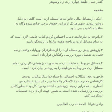
گفتار سی .طبقۀ چهارم.ارث زن وشوهر
مقدمه
۱.یکی ازمسائل مالی خانواده ها مسئله ارث است.گاهی به دلیل
روشن نبودن سهم هریک ازوراث، حقوق برخی ضایع شده وگاه به
مناقشه کشیده می شود.
۲.باتوجه به نیازجامعه دینی، احساس کردم کتاب جامعی لازم است که
به تمام مسائل ارث پرداخته وهمه نیازها را پاسخگو باشد.
۳.پژوهش پیش رو،مسئله ارث را ازمنظرقرآن وروایات وفقه درسه
فصل به تفصیل مورد بررسی وکنکاش قرارداده است.
۴.مسائل مربوط به طبقات ارث، به صورت پژوهشی-کاربردی، تمام
مسائل ارث مربوط به هرطبقه را به روشنی بیان کرده است.
۵.جهت رفع اشکالات احتمالی واعتمادخوانندگان،کتاب توسط
کارشناس محترم حجة الاسلام والمسلمین حاج شیخ عبدالرحمن
انصاری – که دراین زمینه پژوهشی داشتند وخبره کاربودند-بطورکامل
بررسی وارزشیابی شده است.به همین جهت ازنام برده صمیمانه
تشکرمی کنم.
وآخردعوانا الحمدلله رب العالمین.