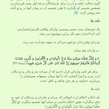
گونه دخالت نكنند و آن را براى بازماندگان درجه اول يعنى فرزندان و
همچنين همسر او بگذارند تا طرز تقسيم آن در ميان آنها در پرتو آيات
بعد روشن گردد.
[9]
نکته ها:
یک.خویشان میت نسبی وسببی؛ وارثان واقعی (فرض)بشمارمی
آیند.آیه۶احزاب هم دال براین موضوع می بشد.
دو.زنان وفرزندان نیزچون مردان به سهم خودارث می برند.
ب.وارثان هم پیمان
۷.
وَ لِكُلٍّ جَعَلْنا مَوالِيَ مِمَّا تَرَكَ الْوالِدانِ وَ الْأَقْرَبُونَ
وَ الَّذِينَ عَقَدَتْ
أَيْمانُكُمْ فَآتُوهُمْ نَصِيبَهُمْ إِنَّ اللَّهَ كانَ عَلى‏ كُلِّ شَيْ‏ءٍ شَهِيداً
(نساء:۳۳)
براى هر كس وارثانى قرار داديم كه از ميراث پدر و مادر و نزديكان
ارث ببرند و (نيز) كسانى كه با آنها پيمان بسته‏ايد نصيبشان را
بپردازيد، خداوند بر هر چيز شاهد و ناظر است.
نکته ها:
یک.اعلان احکام ارث.اموالی که پدران و مادران و نزديكان از خود به
جای مى‏گذارند طبق احکام خاصى در ميان آنها تقسيم مى‏گردد. (وَ لِكُلٍّ
جَعَلْنا مَوالِيَ مِمَّا تَرَكَ الْوالِدانِ وَ الْأَقْرَبُونَ )