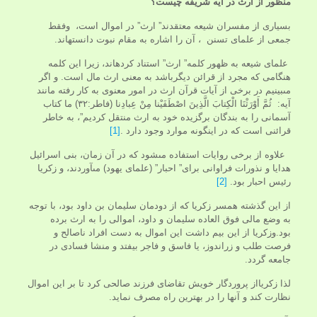
منظور از ارث در آیه شریفه چيست؟
بسيارى از مفسران شيعه معتقدند” ارث” در اموال است، وفقط
جمعى از علماى تسنن ، آن را اشاره به مقام نبوت دانسته‏اند.
علمای شیعه به ظهور كلمه” ارث” استناد كرده‏اند، زيرا اين كلمه
هنگامى كه مجرد از قرائن ديگرباشد به معنى ارث مال است. و اگر
مى‏بينيم در برخی از آيات قرآن ارث در امور معنوى به كار رفته مانند
آيه: ثُمَّ أَوْرَثْنَا الْكِتابَ الَّذِينَ اصْطَفَيْنا مِنْ عِبادِنا (فاطر:۳۲) ما كتاب
آسمانى را به بندگان برگزيده خود به ارث منتقل كرديم”، به خاطر
قرائنى است كه در اينگونه موارد وجود دارد .
[1]
علاوه از برخی روايات استفاده مى‏شود كه در آن زمان، بنى اسرائيل
هدايا و نذورات فراوانى براى” احبار” (علماى يهود) مى‏آوردند، و زكريا
رئيس احبار بود.
[2]
از اين گذشته همسر زكريا كه از دودمان سليمان بن داود بود، با توجه
به وضع مالى فوق العاده سليمان و داود، اموالى را به ارث برده
بود.وزكريا از اين بيم داشت اين اموال به دست افراد ناصالح و
فرصت طلب و زراندوز، يا فاسق و فاجر بيفتد و منشا فسادى در
جامعه گردد.
لذا زکریااز پروردگار خويش تقاضاى فرزند صالحى كرد تا بر اين اموال
نظارت كند و آنها را در بهترين راه مصرف نمايد.