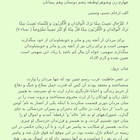
چهارم:زن وشوهر؛وطبقه پنجم:دوستان وهم پیمانان.
الف.ارحام نسبی وسببی
۶. لِلرِّجالِ نَصِيبٌ مِمَّا تَرَكَ الْوالِدانِ وَ الْأَقْرَبُونَ وَ لِلنِّساءِ نَصِيبٌ مِمَّا
تَرَكَ الْوالِدانِ وَ الْأَقْرَبُونَ مِمَّا قَلَّ مِنْهُ أَوْ كَثُرَ نَصِيباً مَفْرُوضاً ( نساء:۷)
براى مردان از آنچه پدر و مادر و خويشاوندان از خود مى‏گذارند
سهمى است و براى زنان نيز از آنچه پدر و مادر و خويشاوندان
مى‏گذارند سهمى، خواه آن مال كم باشد يا زياد، اين سهمى است
تعيين شده و لازم الاداء.
شان نزول:
در عصر جاهليت عرب، رسم چنين بود كه تنها مردان را وارث
مى‏شناختند و معتقد بودند آن كس كه قدرت حمل سلاح و جنگ و دفاع
از حريم زندگى و احيانا غارتگرى ندارد ارث به او نمى‏رسد، به همين
دليل زنان و كودكان را از ارث محروم مى‏ساختند و ثروت ميت را در
ميان مردان دورتر قسمت مى‏كردند.تا اينكه يكى از انصار به نام” اوس
بن ثابت” از دنيا رفت در حالى كه دختران و پسران خردسالى به جاى
گذارد، عموزاده‏هاى او به نام” خالد” و” ارفطه” آمدند و اموال او را
ميان خود تقسيم كردند، و به همسر و فرزندان خردسال او چيزى
ندادند، همسر او شكايت به پيامبر ص كرد، و تا آن زمان حكمى در اين
زمينه در اسلام نازل نشده بود، در اين موقع آيه فوق نازل شد و پيامبر
ص آن دو نفر را خواست و به آنها دستور داد كه در اموال مزبور، هيچ