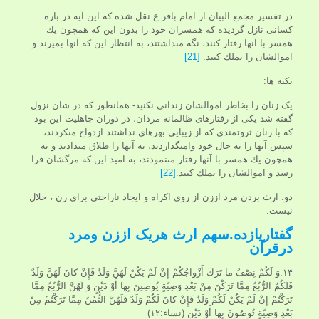
در تفسير مجمع البيان از امام باقر ع نقل شده كه اين آيه در باره
كسانى نازل گرديده كه همسران خود را بدون اين كه همچون يك
همسر با آنها رفتار كنند، نگه مى‏داشتند، به انتظار اين كه آنها بميرند و
اموالشان را تملك كنند.
[21]
نکته ها:
یک.زنان را بخاطر اموالشان زندانى نكنيد- همانطور كه در شان نزول
گفته شد يكى از رفتارهاى ظالمانه مردان، در دوران جاهليت اين بود
كه با زنان ثروتمندى كه از زيبايى بهره‏اى نداشتند ازدواج مى‏كردند،
سپس آنها را به حال خود وامى‏گذاردند، نه آنها را طلاق مى‏دادند و نه
همچون يك همسر با آنها رفتار مى‏نمودند، به اميد اين كه مرگشان فرا
رسد و اموالشان را تملك كنند.
[22]
دو. ارث بردن مرد اززن از روى اكراه و ايجاد ناراحتى برای زن ، حلال
نیست.
گفتاریازده.سهم ارث هریک اززن ومرد
درقرآن
۱۴.وَ لَكُمْ نِصْفُ ما تَرَكَ أَزْواجُكُمْ إِنْ لَمْ يَكُنْ لَهُنَّ وَلَدٌ فَإِنْ كانَ لَهُنَّ وَلَدٌ
فَلَكُمُ الرُّبُعُ مِمَّا تَرَكْنَ مِنْ بَعْدِ وَصِيَّةٍ يُوصِينَ بِها أَوْ دَيْنٍ وَ لَهُنَّ الرُّبُعُ مِمَّا
تَرَكْتُمْ إِنْ لَمْ يَكُنْ لَكُمْ وَلَدٌ فَإِنْ كانَ لَكُمْ وَلَدٌ فَلَهُنَّ الثُّمُنُ مِمَّا تَرَكْتُمْ مِنْ
بَعْدِ وَصِيَّةٍ تُوصُونَ بِها أَوْ دَيْنٍ (نساء:۱۲)