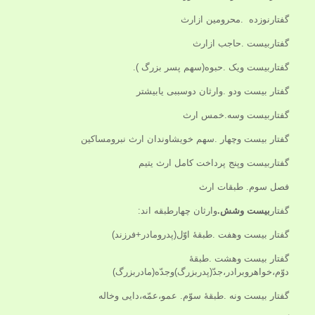
گفتارنوزده .محرومین ازارث
گفتاربیست .حاجب ازارث
گفتاربیست ویک .حبوه(سهم پسر بزرگ ).
گفتار بیست ودو .وارثان دوسببی یابیشتر
گفتاربیست وسه.خمس ارث
گفتار بیست وچهار .سهم خویشاوندان ارث نبرومساکین
گفتاربیست وپنج پرداخت کامل ارث یتیم
فصل سوم. طبقات ارث
گفتار
بیست وشش.
وارثان چهارطبقه اند:
گفتار بیست وهفت .طبقۀ اوّل(پدرومادر+فرزند)
گفتار بیست وهشت .طبقۀ
دوّم،خواهروبرادر،جدّ(پدربزرگ)وجدّه(مادربزرگ)
گفتار بیست ونه .طبقۀ سوّم. عمو،عمّه،دایی وخاله