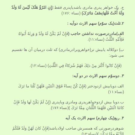
ج. یک خواهر پدری مادری باشدیاپدری فقط:(
إِنِ امْرُؤٌ هَلَکَ لَیْسَ لَهُ وَلَدٌ
وَلَهُ أُخْتٌ فَلَهَانِصْفُ مَاتَرَکَ)
(نساء :۱۷۶)
۲.ثلث(یک سوّم) سهم الارث دوآیه :
الف)مادردرصورت نداشتن حاجب (
فَإِنْ لَمْ يَكُنْ لَهُ وَلَدٌ وَ وَرِثَهُ أَبَواهُ
فَلِأُمِّهِ الثُّلُثُ (نساء:۱۱).
ب) دوکلاله یابیش تر(خواهروبرادرمادری) که ثلث درمیان آن ها تقسیم
می شود:
(فَإِنْ كانُوا أَكْثَرَ مِنْ ذلِكَ فَهُمْ شُرَكاءُ فِي الثُّلُثِ) (نساء:۱۲).
۳. دوسوّم سهم الارث در دو آیه:
الف.دویابیش ازدودختر (فَإِنْ كُنَّ نِساءً فَوْقَ اثْنَتَيْنِ فَلَهُنَّ ثُلُثا ما تَرَكَ
(نساء:۱۱)
ب.دویا بیش ازدوخواهرپدری ومادری ویاپدری (إِنْ لَمْ يَكُنْ لَها وَلَدٌ فَإِنْ
كانَتَا اثْنَتَيْنِ فَلَهُمَا الثُّلُثانِ مِمَّا تَرَكَ )(نساء:۱۷۶).
۴. ربع(یک چهارم) سهم الارث یک آیه
شوهردرصورتی که همسرش صاحب اولادباشد(فَإِنْ كانَ لَهُنَّ وَلَدٌ فَلَكُمُ
الرُّبُعُ مِمَّا تَرَكْنَ )(نساء:۱۲).