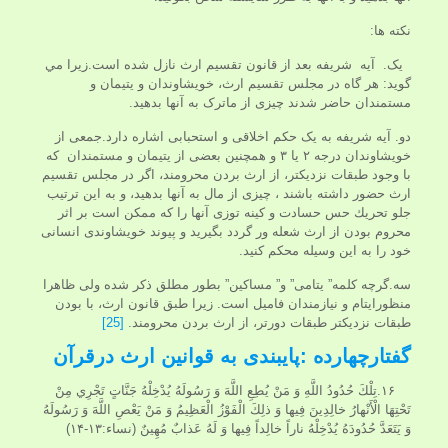
نکته ها:
یک. آيه شریفه بعد از قانون تقسيم ارث نازل شده است.زيرا مي
گويد: هر گاه در مجلس تقسيم ارث، خويشاوندان و يتيمان و
مستمندان حاضر شدند چيزى از ماترک به آنها بدهيد.
دو. آیه شریفه به یک حكم اخلاقى و استحبابى اشاره دارد.جمعى از
خويشاوندان درجه ۲ يا ۳ و همچنين بعضى از يتيمان و مستمندان كه
با وجود طبقات نزديكتر، از ارث بردن محرومند، اگر در مجلس تقسيم
ارث حضور داشته باشند ، چيزى از مال به آنها بدهيد، و به اين ترتيب
جلو تحريك حس حسادت و كينه‏ توزى آنها را كه ممكن است بر اثر
محروم بودن از ارث شعله ‏ور گردد بگيريد و پيوند خويشاوندى انسانى
خود را به اين وسيله محكم كنيد.
سه.گرچه كلمه” يتامى” و” مساكين” بطور مطلق ذكر شده ولى ظاهرا
منظورايتام و نيازمندان فاميل است. زيرا طبق قانون ارث، با بودن
طبقات نزديكتر طبقات دورتر، از ارث بردن محرومند.
[25]
گفتارچهارده :پایبندی به قوانین ارث درقرآن
۱۶.تِلْكَ حُدُودُ اللَّهِ وَ مَنْ يُطِعِ اللَّهَ وَ رَسُولَهُ يُدْخِلْهُ جَنَّاتٍ تَجْرِي مِنْ
تَحْتِهَا الْأَنْهارُ خالِدِينَ فِيها وَ ذلِكَ الْفَوْزُ الْعَظِيمُ وَ مَنْ يَعْصِ اللَّهَ وَ رَسُولَهُ
وَ يَتَعَدَّ حُدُودَهُ يُدْخِلْهُ ناراً خالِداً فِيها وَ لَهُ عَذابٌ مُهِينٌ (نساء:۱۳-۱۴)