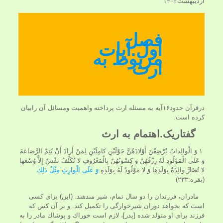
اردیبهشت۱۴۰۲
فصل
اول.آیات
مربوط به
ارث
درقرآن حدود۱۶آیه به مسئله ارث پرداخته واهمیت ومسائل آن رابیان
کرده است.
گفتاریک.اهتمام به ارث
۱.وَ الْوالِداتُ يُرْضِعْنَ أَوْلادَهُنَّ حَوْلَيْنِ كامِلَيْنِ لِمَنْ أَرادَ أَنْ يُتِمَّ الرَّضاعَةَ
وَ عَلَى الْمَوْلُودِ لَهُ رِزْقُهُنَّ وَ كِسْوَتُهُنَّ بِالْمَعْرُوفِ لا تُكَلَّفُ نَفْسٌ إِلاَّ وُسْعَها
لا تُضَارَّ والِدَةٌ بِوَلَدِها وَ لا مَوْلُودٌ لَهُ بِوَلَدِهِ
وَ عَلَى الْوارِثِ مِثْلُ ذلِكَ
(بقره:۲۳۳)
مادران، فرزندان را دو سال تمام، شير مى‏دهند. (اين) براى كسى
است كه بخواهد دوران شيرخوارگى را تكميل كند. و بر آن كس كه
فرزند براى او متولد شده [پدر]، لازم است خوراك و پوشاك مادر را به