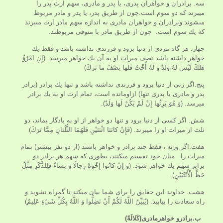
سه. برادران و خواهران پدرى، يا پدر و مادرى، سهم ارث پدر را
ميبرند كه دو سوم است.چون از طريق پدر، يا پدر و مادر مربوط
مى‏شوند.وبرادران و خواهران مادرى به اندازه سهم مادر ارث مى‏برند
كه يك سوم است. چون از طريق مادر با متوفى مربوطند.
چهار. هر گاه مردى از دنيا برود و فرزندى نداشته باشد و فقط يك
خواهر داشته باشد نصف ميراث او به آن يك خواهر مى‏رسد. (إِنِ امْرُؤٌ
هَلَكَ لَيْسَ لَهُ وَلَدٌ وَ لَهُ أُخْتٌ فَلَها نِصْفُ ما تَرَكَ)
پنج.اگر زنى از دنيا برود و فرزندى نداشته باشد و تنها يك برادر (برادر
پدر و مادرى يا پدرى تنها) ازاومانده است، تمام ارث او به يك برادر
ميرسد. (وَ هُوَ يَرِثُها إِنْ لَمْ يَكُنْ لَها وَلَدٌ).
شش. اگر كسى از دنيا برود و تنها دو خواهر از او به يادگار بماند، دو
ثلث از ميراث او را ميبرند. (فَإِنْ كانَتَا اثْنَتَيْنِ فَلَهُمَا الثُّلُثانِ مِمَّا تَرَكَ)
هفت.اگر ورثه ، فقط چند برادر و خواهر باشند (از دو نفر بيشتر) تمام
ميراث را ميان خود تقسيم مى‏كنند، بطورى كه سهم هر برادر دو
برابر سهم يك خواهر شود. (وَ إِنْ كانُوا إِخْوَةً رِجالًا وَ نِساءً فَلِلذَّكَرِ مِثْلُ
حَظِّ الْأُنْثَيَيْنِ).
هشت. خداوند اين حقايق را براى شما بيان ميكند تا گمراه نشويد و
راه سعادت را بيابيد. (يُبَيِّنُ اللَّهُ لَكُمْ أَنْ تَضِلُّوا وَ اللَّهُ بِكُلِّ شَيْ‏ءٍ عَلِيمٌ)
ب.برادرو خواهرمادری(کَلالَةً)