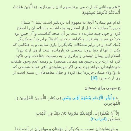
۲.هم پيمانانی که ارث می برند سهم آنان رابپردازید. (وَ الَّذِينَ عَقَدَتْ
أَيْمانُكُمْ فَآتُوهُمْ نَصِيبَهُمْ).
کدام هم پیمان؟ آنچه به مفهوم آيه نزديكتر است، پيمان” ضمان
جريره” مى‏باشد كه قبل از اسلام وجود داشت، و اسلام آن را اصلاح
كرد، و چون جنبه سازنده داشت بر آن صحه گذاشت، و آن چنين بود
كه:” دو نفر با هم قرار مى‏گذاشتند كه در كارها” برادروار” به يكديگر
كمك كنند، و در برابر مشكلات يكديگر را يارى نمايند، و به هنگامى كه
يكى از آنها از دنيا برود، شخصى كه بازمانده است از وى ارث ببرد”
اسلام اين پيمان دوستى و برادرى را به رسميت شناخت، ولى تاكيد
كرد كه ارث بردن چنين هم پيمانى منحصرا در زمينه عدم وجود طبقات
خويشاوندان خواهد بود، يعنى اگر خويشاوندى باقى نماند شخصى كه
با او” ولاء ضمان جريره” پيدا كرده و چنان معاهده‏اى را بسته است از
وى ارث مى‏برد.
[10]
ج.سهمی برای دوستان
۸.
وَ أُولُوا الْأَرْحامِ بَعْضُهُمْ أَوْلى‏ بِبَعْضٍ
فِي كِتابِ اللَّهِ مِنَ الْمُؤْمِنِينَ وَ
الْمُهاجِرِينَ
إِلاَّ أَنْ تَفْعَلُوا إِلى‏ أَوْلِيائِكُمْ مَعْرُوفاً كانَ ذلِكَ فِي الْكِتابِ
مَسْطُورا
(احزاب:۶)
و خويشاوندان نسبت به يكديگر از مؤمنان و مهاجران در آنچه خدا