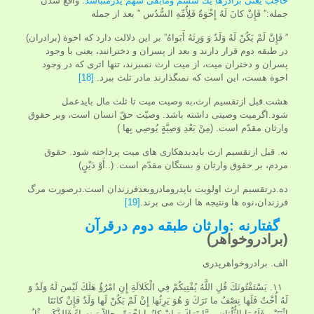
حاجب یعنی برادرها يك ششم ومابقی سهم پدرمى‏باشد
. واقع شدن
جمله:” فَإِنْ كانَ لَهُ إِخْوَةٌ فَلِأُمِّهِ السُّدُس ” بعد از جمله
” فَإِنْ لَمْ يَكُنْ لَهُ وَلَدٌ وَ وَرِثَهُ أَبَواهُ” بر اين دلالت دارد كه اخوة (برادران)
در طبقه دوم قرار دارند و بعد از پسران و دخترانند، يعنى با وجود
پسران و دختران ميت، از ميت ارث نمى‏برند، تنها اثرى كه در وجود
اخوة هست، اين است كه نمى‏گذارند مادر ثلث ببرد.
[18]
هشت.قبل ازتقسیم ارث،به وصیت میت تا ثلث مال بایدعمل
شود.اگرمیت وصیتی داشته باشد. وصيّت حقّ انسان است، وبر حقوق
وارثان مقدّم است. (مِنْ بَعْدِ وَصِيَّةٍ يُوصِي بِها )
نه. قبل ازتقسیم ارث بایدبدهکاری های میت پرداخته شود. حقوق
مردم، بر حقوق وارثان و بستگان مقدّم است. (..أَوْ دَيْنٍ)
ده.درتقسیم ارث اولویت باپدرومادروبعدفرزندان است.درصورت مرگ
فرزندان،نوه ها ونتیجه ها ارث می برند.
[19]
گفتارنه :وارثان طبقه دوم
درقرآن
(برادروخواهر)
الف. برادروخواهرپدری
۱۱. يَسْتَفْتُونَكَ قُلِ اللَّهُ يُفْتِيكُمْ فِي الْكَلالَةِ إِنِ امْرُؤٌ هَلَكَ لَيْسَ لَهُ وَلَدٌ وَ
لَهُ أُخْتٌ فَلَها نِصْفُ ما تَرَكَ وَ هُوَ يَرِثُها إِنْ لَمْ يَكُنْ لَها وَلَدٌ فَإِنْ كانَتَا
اثْنَتَيْنِ فَلَهُمَا الثُّلُثانِ مِمَّا تَرَكَ وَ إِنْ كانُوا إِخْوَةً رِجالاً وَ نِساءً فَلِلذَّكَرِ مِثْلُ