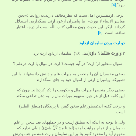
ببرد”.
[4]
برخی ازمفسرین اهل سنت که نظرمخالف دارند،به روایت :»نحن
معاشر الانبياء لا نورث« ما پيامبران ازخود ارثى نمى‏گذاريم. استدلال
کرداند. لیکن این حديث چون مخالف كتاب اللَّه است از درجه اعتبار
ساقط است.
[5]
دو.ارث بردن سلیمان ازداود
۳.
وَ وَرِثَ سُلَيْمانُ داوُدَ
(نمل :۱۶) سليمان ازداود ارث برد.
سوال:منظور از” ارث” در آیه چيست؟ ارث دراموال یا ارث درعلم ؟
بعضى مفسران آن را منحصر به ميراث علم و دانش دانسته‏اند. با این
تصورکه پيامبران ارثى از اموال خود به جای نمى‏گذارند.
بعضى ديگر منحصرا ميراث مال و حكومت را ذكر كرده‏اند. چون كه
اين كلمه قبل از هر چيز، مفهوم ميراث مال را به ذهن تداعى مى‏كند.
و برخی گفته اند:منظورعلم سخن گفتن با پرندگان (منطق الطير)
است.
ولى با توجه به اينكه آيه مطلق است و در جمله‏هاى بعد سخن از علم
به ميان و از تمام مواهب آمده (أُوتِينا مِنْ كُلِّ شَيْ‏ءٍ) دليلى ندارد كه
مفهوم آيه را محدود كنيم.بنا بر اين سليمان وارث همه مواهب پدرش