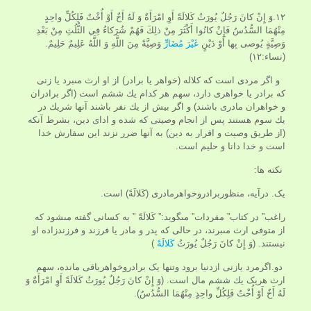
۱۲.وَ إِنْ كانَ رَجُلٌ يُورَثُ كَلالَةً أَوِ امْرَأَةٌ وَ لَهُ أَخٌ أَوْ أُخْتٌ فَلِكُلِّ واحِدٍ
مِنْهُمَا السُّدُسُ فَإِنْ كانُوا أَكْثَرَ مِنْ ذلِكَ فَهُمْ شُرَكاءُ فِي الثُّلُثِ مِنْ بَعْدِ
وَصِيَّةٍ يُوصى‏ بِها أَوْ دَيْنٍ
غَيْرَ مُضَارٍّ
وَصِيَّةً مِنَ اللَّهِ وَ اللَّهُ عَلِيمٌ حَلِيمٌ.
(نساء:۱۲)
و اگر مردى است كه كلاله (خواهر يا برادر) از او ارث مى‏برد يا زنى
كه برادر يا خواهرى دارد، سهم هر كدام يك ششم است (اگر برادران
و خواهران مادرى باشند) و اگر بيش از يك نفر باشند آنها شريك در
يك سوم هستند پس از انجام وصيتى كه شده و اداى دين، بشرط آنكه
(از طريق وصيت و اقرار به دين) به آنها ضرر نزند اين سفارش خدا
است و خدا دانا و حليم است.
نکته ها:
یک. درآیه، منظوربرادروخواهرمادری (كَلالَةً) است.
راغب” در كتاب” مفردات” مى‏گويد:” كَلالَةً ” به كسانى گفته مى‏شود كه
از متوفى ارث مى‏برند، در حالى كه پدر و مادر يا فرزند و فرزندزاده او
نيستند. (وَ إِنْ كانَ رَجُلٌ يُورَثُ
كَلالَةً
)
دو.اگرمرد یازنی ازدنیا برود وتنها یک برادروخواهرباقی مانده، سهم
ارث هریک يك ششم مال است. (وَ إِنْ كانَ رَجُلٌ يُورَثُ كَلالَةً أَوِ امْرَأَةٌ وَ
لَهُ أَخٌ أَوْ أُخْتٌ فَلِكُلِّ واحِدٍ مِنْهُمَا السُّدُسُ).