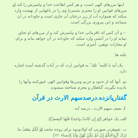
اينها مرزهاى الهى است، و هر كس اطاعت خدا و پيامبرش را كند (و
مرزهاى قوانين او را محترم بشمرد) وى را در باغهايى از بهشت وارد
مى‏كند كه همواره آب از زير درختان آن جارى است و جاودانه در آن
مى‏مانند و اين پيروزى بزرگى است.
– و آن كس كه نافرمانى خدا و پيامبرش كند و از مرزهاى او تجاوز
نمايد او را در آتشى وارد مى‏كند كه جاودانه در آن خواهد ماند و براى
او مجازات توهين- آميزى است.
نکته ها:
یک.آيه با كلمه” تلك” به قوانين ارث كه در آيات گذشته آمده اشاره
دارد.
دو. آنها كه از حدود و حريم ومرزها وقوانین الهی عبورکنند وآنها را
نادیده بگیرند، گناهكار و مجرم شناخته مى‏شوند.
گفتارپانزده.درصدسهم الارث در قرآن
ا.
نصف سهم الارث ، درسه آیه:
الف.یک خواهر:((وَ إِن کانَتْ واحِدَةً فَلَها النِصفْ)).
ب. شوهردر صورتی که اولادونوه برای زوجه نباشد.
(
وَ لَكُمْ نِصْفُ ما
تَرَكَ أَزْواجُكُمْ إِنْ لَمْ يَكُنْ لَهُنَّ وَلَدٌ )(نساء :۱۲)