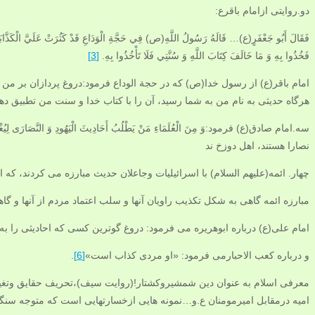
دو.روایتی ازامام باقرع:
فَقَالَ أَبُو جَعْفَرٍ(ع)‌… قَالَهُ رَسُولُ اللَّهِ‌(ص) فِي حَجَّةِ الْوَدَاعِ قَدْ كَثُرَتْ عَلَيَّ الْكَذَّابَةُ وَ
فَخُذُوا بِهِ وَ مَا خَالَفَ كِتَابَ اللَّهِ وَ سُنَّتِي فَلَا تَأْخُذُوا بِهِ.
[3]
امام باقر(ع) از رسول خدا‌(ص) که در حجة الوداع فرمود:‌دروغ پردازان بر من
هرگاه حدیثی به نام من به شما رسید، آن را با کتاب خدا و سنت من تطبیق دهی
سه.امام صادق(ع) فرمود:وَ مِنَ الْعُلَمَاءِ مَنْ يَطْلُبُ أَحَادِيثَ الْيَهُودِ وَ النَّصَارَى لِيُغْزِرَ 
نصارا هستند، اهل دوزخ ند
چهار. ائمه(علیهم السلام) با اسرائیلیات وجاعلان حدیث مبارزه می کردند، که ای
مبارزه ائمه گاهی به شکل تکذیب راویان آنها و سلب اعتماد مردم از آنها و گا
امام علی(ع) درباره ابوهریره می فرمود: دروغ گوترین کسی که احادیثی را 
و درباره کعب الاحبارمی فرمود: «او مردی کذاب است»
[6]
.
معرفی اسلام به عنوان دین شمشیروکشتار!(روایت سیف)،تحریف حقایق وتغی
امیه درمقابل امیرمومنان ع.و…نمونه هایی ازخسارتهایی است که متوجه سنگر