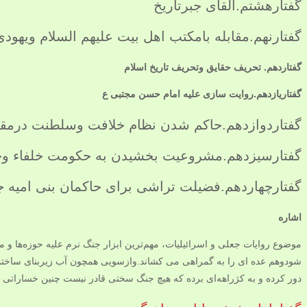
گفتارهشتم.القای جبرتاریخ
گفتارنهم.مقابله بامکتب اهل بیت علیهم السلام ویهو
گفتاردهم.
تحریف حقایق وتحریف تاریخ اسلام
گفتاریازدهم.روایت سازی علیه امام حسن مجتبی ع
گفتاردوازدهم.حاکم شدن نظام خلافت وسلطنت درمقا
گفتارسیزدهم.مشروعیت بخشیدن به حکومت خلفاء وح
گفتارچهاردهم.فضیلت تراشی برای حاکمان بنی امیه 
اشاره
موضوع روایات جعلی و اسرائیلیات، مهم‌ترین ابزار جنگ نرم علیه حوزه‌ها و
شودوهم عده ای را به گمراهی می کشاند.وازسویی همچون آب زیربنای ساختمان، 
دور کرده و به کژراهه‌ای برده که هیچ جنگ سختی قادر نیست چنین خساراتی بر