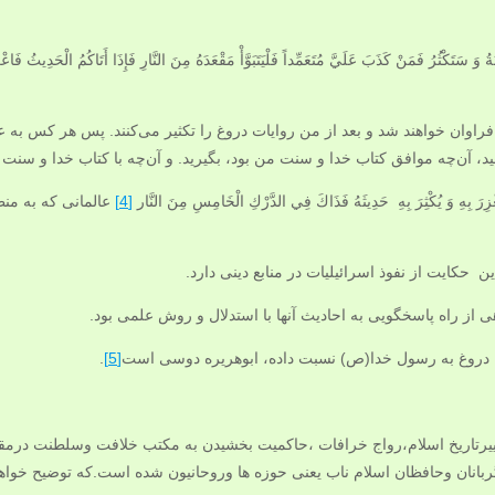
 سَتَكْثُرُ فَمَنْ كَذَبَ عَلَيَّ مُتَعَمِّداً فَلْيَتَبَوَّأْ مَقْعَدَهُ مِنَ النَّارِ فَإِذَا أَتَاكُمُ الْحَدِيثُ فَ
 فراوان خواهند شد و بعد از من روایات دروغ را تکثیر می‌کنند. پس هر کس به 
د، آن‌چه موافق کتاب خدا و سنت من بود، بگیرید. و آن‌چه با کتاب خدا و سنت م
بِهِ وَ يُكْثِرَ بِهِ‏ حَدِيثَهُ فَذَاكَ فِي الدَّرْكِ الْخَامِسِ مِنَ النَّار
[4]
عالمانی که به من
ن حکایت از نفوذ اسرائیلیات در منابع دینی دارد.
هی از راه پاسخگویی به احادیث آنها با استدلال و روش علمی بود.
به دروغ به رسول خدا(ص) نسبت داده، ابوهریره دوسی است
[5]
.
یرتاریخ اسلام،رواج خرافات ،حاکمیت بخشیدن به مکتب خلافت وسلطنت درم
بانان وحافظان اسلام ناب یعنی حوزه ها وروحانیون شده است.که توضیح خواهی