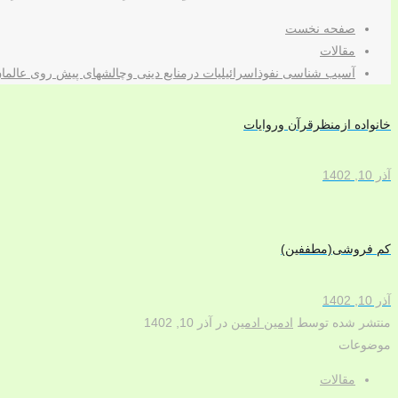
صفحه نخست
مقالات
آسیب شناسی نفوذاسرائیلیات درمنابع دینی وچالشهای پیش روی عالمان
خانواده ازمنظرقرآن وروایات
آذر 10, 1402
کم فروشی(مطففین)
آذر 10, 1402
منتشر شده توسط
ادمین ادمین
در
آذر 10, 1402
موضوعات
مقالات