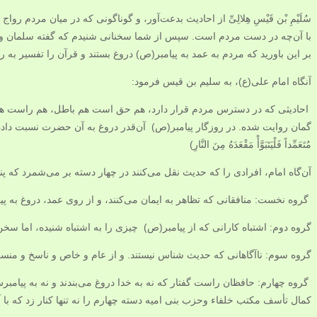
سُلَیْمِ بْن قَیْسِ هِلالِیِّ از احادیث بدعت‌آور، و گوناگونی که در میان مردم 
با آن‌چه در دست مردم است. سپس از شما سخنانی شنیدم که گفته سلمان و… را 
بر این باورید که مردم به عمد به پیامبر(ص) دروغ بستند و قرآن را تفسیر به ر
آنگاه امام علی(ع)، به سلیم بن قیس فرمود:
احادیثی که در دسترس مردم قرار دارد، هم حق است هم باطل، هم راست هم 
گمان روایت شده. در روزگار پیامبر‌‌(ص) آن‌قدر دروغ به آن حضرت نسبت داده ش
مُتَعَمِّداً فَلْيَتَبَوَّأْ مَقْعَدَهُ مِنَ النَّارِ)
آن‌گاه امام، افرادی را که حدیث نقل می‌کنند در چهار دسته بر می‌شمرد که پن
گروه نخست: منافقانی که تظاهر به ایمان می‌کنند، و از روی عمد، دروغ به پی
گروه دوم: اشتباه کارانی که از پیامبر‌‌(ص) چیزی را به اشتباه شنیده، اما 
گروه سوم: ناآگاهانی که حدیث شناس نیستند. و از عام و خاص و ناسخ و منس
گروه چهارم: حافظان راست گفتار که نه به خدا دروغ می‌بندند و نه به پیام
کمال تأسف مکتب خلفاء وحزب بنی امیه دسته چهارم را نه تنها کنار زد که ب