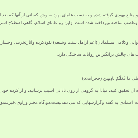
 و منابع یهودی گرفته شده و به دست علمای یهود به ویژه کسانی از آنها که بع
اصب ساخته وپرداخته شده است.ازاین رو علمای اسلام، گاهی اصطلاح اسرائی
وایی وکلامی مسلمانان(اعم ازاهل سنت وشیعه) نفوذکرده وآثارتخریبی وخسارا
 های چالش برانگیزاین روایات ساختگی دارد.
حُوا عَلى‏ ما فَعَلْتُمْ نادِمِينَ (حجرات:6)
آن تحقيق كنيد، مبادا به گروهى از روى نادانى آسيب برسانيد، و از كرده خود 
،اعتمادی یه گفته وگزارشهایی که می دهدنیست.دو.گاه مخبر وراوی،خبرفسق 