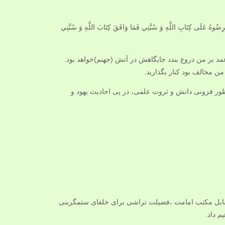
اعْرِضُوهُ عَلَى كِتَابِ اللَّهِ وَ سُنَّتِي فَمَا وَافَقَ كِتَابَ اللَّهِ وَ سُنَّتِي
عمد بر من دروغ بندد جایگاهش در آتش (جهنم)خواهد بود.
ن مخالف بود کنار بگذارید.
ظور فزونی دانش و ثروت علمی، در پی احادیث یهود و
قابل مکتب امامت ،فضیلت تراشی برای خلفای ستمگربنی
م داد.