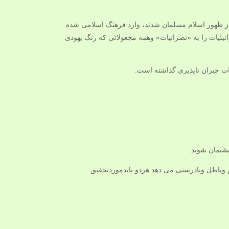
د از ظهور اسلام مسلمان شدند، وارد فرهنگ اسلامی شده
لیات را به «نصرانیات» وهمه مجعولاتی که رنگ یهودی
ت جبران ناپذیری گذاشته است.
پشيمان شويد.
وباطل ونادرستی می دهد.هردو بایدموردتحقیق