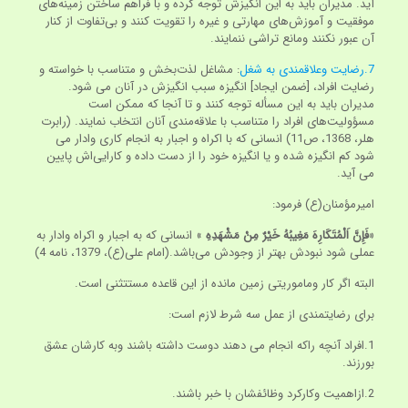
آید. مدیران باید به این انگیزش توجه کرده و با فراهم ساختن زمینه‌های
موفقیت و آموزش‌های مهارتی و غیره را تقویت کنند و بی‌تفاوت از کنار
آن عبور نکنند ومانع تراشی ننمایند.
7.رضایت وعلاقمندی به شغل
: مشاغل لذت‌بخش و متناسب با خواسته و
رضایت افراد، [ضمن ایجاد] انگیزه سبب انگیزش در آنان می شود.
مدیران باید به این مسأله توجه کنند و تا آنجا که ممکن است
مسؤولیت‌های افراد را متناسب با علاقه‌مندی آنان انتخاب نمایند. (رابرت
هلر، 1368، ص11) انسانی که با اکراه و اجبار به انجام کاری وادار می
شود کم انگیزه شده و یا انگیزه خود را از دست داده و کارایی‌اش پایین
می آید.
امیرمؤمنان(ع) فرمود:
«
فَإِنَّ اَلْمُتَكَارِهَ مَغِيبُهُ خَيْرٌ مِنْ مَشْهَدِهِ
» انسانی که به اجبار و اکراه وادار به
عملی شود نبودش بهتر از وجودش می‌باشد.(امام علی(ع)، 1379، نامه 4)
البته اگر کار وماموریتی زمین مانده از این قاعده مستتثنی است.
برای رضایتمندی از عمل سه شرط لازم است:
1.افراد آنچه راکه انجام می دهند دوست داشته باشند وبه کارشان عشق
بورزند.
2.ازاهمیت وکارکرد وظائفشان با خبر باشند.