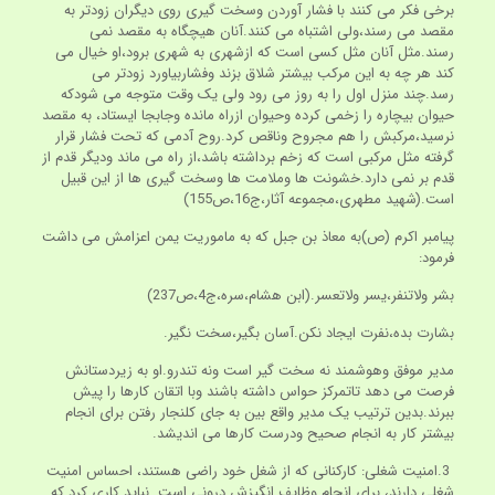
برخی فکر می کنند با فشار آوردن وسخت گیری روی دیگران زودتر به
مقصد می رسند،ولی اشتباه می کنند.آنان هیچگاه به مقصد نمی
رسند.مثل آنان مثل کسی است که ازشهری به شهری برود،او خیال می
کند هر چه به این مرکب بیشتر شلاق بزند وفشاربیاورد زودتر می
رسد.چند منزل اول را به روز می رود ولی یک وقت متوجه می شودکه
حیوان بیچاره را زخمی کرده وحیوان ازراه مانده وجابجا ایستاد، به مقصد
نرسید،مرکبش را هم مجروح وناقص کرد.روح آدمی که تحت فشار قرار
گرفته مثل مرکبی است که زخم برداشته باشد،از راه می ماند ودیگر قدم از
قدم بر نمی دارد.خشونت ها وملامت ها وسخت گیری ها از این قبیل
است.(شهید مطهری،مجموعه آثار،ج16،ص155)
پیامبر اکرم (ص)به معاذ بن جبل که به ماموریت یمن اعزامش می داشت
فرمود:
بشر ولاتنفر،یسر ولاتعسر.(ابن هشام،سره،ج4،ص237)
بشارت بده،نفرت ایجاد نکن.آسان بگیر،سخت نگیر.
مدیر موفق وهوشمند نه سخت گیر است ونه تندرو.او به زیردستانش
فرصت می دهد تاتمرکز حواس داشته باشند وبا اتقان کارها را پیش
ببرند.بدین ترتیب یک مدیر واقع بین به جای کلنجار رفتن برای انجام
بیشتر کار به انجام صحیح ودرست کارها می اندیشد.
3.امنیت شغلی: کارکنانی که از شغل خود راضی هستند، احساس امنیت
شغلی دارند، برای انجام وظایف انگیزش درونی است. نباید کاری کرد که