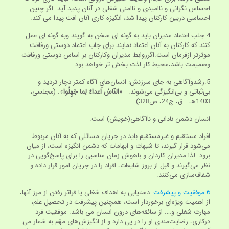
احساس نگرانی و ناامیدی و ناامنی شغلی در آنان پدید آید. اگر چنین
احساسی دربین کارکنان پیدا شد، انگیزة کاری آنان افت پیدا می کند.
4.جلب اعتماد.مدیران باید به گونه ای سخن به گویند وبه گونه ای عمل
کنند که کارکنان به آنان اعتماد نمایند.برای جاب اعتماد دوستی ورفاقت
موثرتر ازفرمان است.اگرروابط مدیران وکارکنان بر اساس دوستی ورفاقت
وصمیمت باشد،محیط کار لذت بخش تر خواهد بود.
5.رشدوآگاهی به جای سرزنش: انسان‌های آگاه کمتر دچار تردید و
بی‌ثباتی و بی‌انگیزگی می‌شوند. «
النّاسُ اَعداءٌ لِما جَهِلُوا
». (مجلسی،
1403هـ . ق، ج24، ص328)
انسان دشمن نادانی و ناآگاهی(خویش) است.
افراد مستقیم و غیرمستقیم باید در جریان مسائلی که به آنان مربوط
می‌شود قرار گیرند، تا شبهات و ابهامات که دشمن انگیزه است، از میان
برود. لذا مدیران کاردان و باهوش زمان مناسبی را برای پاسخ‌گویی در
نظر می‌گیرند و قبل از بروز شایعات، افراد را در جریان امور قرار داده و
شفاف‌سازی می‌کنند.
6.موفقیت و پیشرفت
: دستیابی به اهداف شغلی یا فراتر رفتن از مرز آنها،
از اهمیت ویژه‌ای برخوردار است، همچنین پیشرفت در تحصیل علم،
مهارت شغلی و…. از سائقه‌های درون انسان می باشد. موفقیت فرد
درکاری، رضایت‌مندی او را در پی دارد و از انگیزش‌های مهّم به شمار می