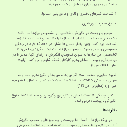
باشند،ولی دراین میان دوعامل از همه مهم ترند:
1.شناخت نیازهای رفتاری وکاری وماموریتی انسانها.
2.نوع مدیریت ورهبری.
مهم‌ترین بحث در انگیزش، شناسایی و تشخیص نیازها می باشد.
یک مدیر سایسته ، ابتداء باید نیازها را بشناسد و نسبت به انگیزه‌ها
شناخت پیدا کند. چون رفتار انسان‌ها نشان می‌دهد که افراد در زندگی
خصوصی و شغلی خود به وسیله نیازهای متفاوت، انگیزه پیدا می‌کنند.
تشخیص این نیازها به عنوان نیروهای انگیزش و ارضای آنها، مدیر را در
بهره‌برداری بهینه از توانایی‌های کارکنان کمک شایانی می کند. (رابرت
هلر، 1368، ص8)
شهید مطهری معتقد است اگر نیازها و میل‌ها و انگیزه‌های انسان به
خوبی و درستی شناخته و ارضا شوند، سلامت و تعالی و کمال را به وجود
می آورد.(مطهری ،ص183)
البته پیچیدگی شناخت انسان ورفتارفردی وگروهی او،مسئله انتخاب نوع
انگیزش راپیچیده ترمی کند.
نظریه‌ها
در اینکه نیازهای انسان‌ها چیست و چه چیزهایی موجب انگیزش
آنان می شود؟ نظریه‌هایی وجود دارد که به اجمال و اختصار به برخی