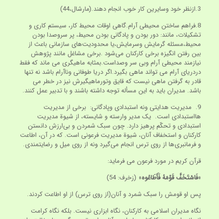
3.ازنظر خود وسایرین کار خوب انجام دهند.(مارشال،44)
8.فراهم ساختن محیطی آرام.گاهی اوقات محیط کار، سیستم کاری و
تشکیلات، مانند: دور بودن و پادگانی بودن محیط، پر سروصدا بودن
محیط،مسئله گرمایش وسرمایش،یا محدودیت‌های سازمانی باعث از
بین رفتن انگیزه برخی کارکنان می‌شود .برخی مشاغل مانند پژوهش
نیازمند محیطی آرام وبی سر وصداست.بمثابه ماهیگری می ماند که فقط
دردریای آرام می تواند ماهی بگیرد.اگر دریا طوفانی وناآرام باشد نه تنها
قادر به گرفتن ماهی نیست که قایق وتورماهیگیرش نیز در خطر می
باشد. مدیران باید به این مسأله توجه داشته باشند و با تدبیر عمل کنند.
9. مدیریت هدایتی ونه استبدادی وپادگانی: برخی از مدیریت
هااستبدادی است. یک مدیر وارسته و شایسته، از شیوة مدیریت
استبدادی و تحکّم پرهیز دارد. چون سبک شمردن و بی‌ارزش دانستن
کارکنان و استخفاف آنان، شیوة مدیریت فرعونی است. که در آن، اطاعت
و فرمانبری‌ها از روی ترس انجام می‌گیرد ونه از روی میل و رضایتمندی.
قرآن کریم در مورد فرعون می فرماید:
«
فَاسْتَخَفَّ قَوْمَهُ فَأَطَاعُوه
» (زخرف: 54)
پس او قومش را سبک شمرد و آنان(از روی ترس) از او اطاعت کردند.
نگاه مدیران اسلامی به کارکنان، نگاه ابزاری نیست. بلکه نگاه کرامت