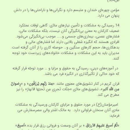
ص504)
مؤمن چهره‌ای خندان و متبسم دارد و نگرانی‌ها و ناراحتی‌ها را در دلش
پنهان می دارد.
14.رسیدگی به مشکلات و تأمین نیازهای مادّی: گاهی اوقات عملکرد
ضعیف کارکنان به معنی بی‌انگیزگی آنان نیست، بلکه مشکلات مالی،
فشارهای عصبی، بیماری‌های جسمی و…… موجب بی‌انگیزگی می‌شود.
افرادی هستند که انگیزه شغلی بالایی دارند اما فشارهای مالی و
بدهکاری‌ها، حجم کارهای سنگین و… حوصله کاری را از آنان گرفته است.
مدیران باید به این مشکلات و مشکلات خانواده‌های زیردست خود توجه
کنند.
در آموزه‌های دینی، رسیدگی به حقوق و مزایا و … مورد توجّه قرار گرفته
که خود حاکی از تأثیرگذاری در انگیزه فرد می باشد.
قران کریم در کنار تشویق‌های معنوی مانند: «
عِندَ رَبِّهِم یُرزَقُون
» و «
رِضوانٌ
مِن اللهِ اَکبر
»، تشویق‌های مادّی «جَنّات تَجرِی مِن تَحتِهَا الاَنهارُ» را نیز
مطرح می کند.
امیرمؤمنان(ع) در مورد حقوق و مزایای کارکنان ورسیدگی به مشکلات
مادی آنان سنخان فراوانی دارد. به مالک اشتر والی مصرسفارش می
فرماید:
«
ثُمَّ اَسبِغ عَليهِمُ الاَرزاقَ
.» بر آنان وسعت و فروانی رزق قرار بده.«
اَسبِغ
»