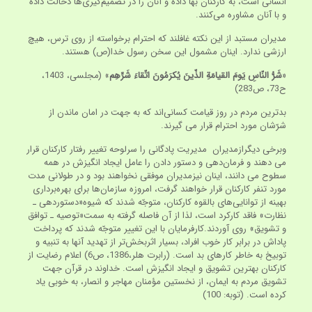
انسانی است، به کارکنان بها داده و آنان را در تصمیم‌گیری‌ها دخالت داده
و با آنان مشاوره می‌کنند.
مدیران مستبد از این نکته غافلند که احترام برخواسته از روی ترس، هیچ
ارزشی ندارد. اینان مشمول این سخن رسول خدا(ص) هستند.
«
شَرُّ النّاسِ یَومَ القیامَةِ الذّینَ یُکرَمُونَ اتّقاءَ شَرِّهِم
» (مجلسی، 1403،
ح73، ص283)
بدترین مردم در روز قیامت کسانی‌اند که به جهت در امان ماندن از
شرّشان مورد احترام قرار می گیرند.
وبرخی دیگرازمدیران مدیریت پادگانی را سرلوحه تغییر رفتار کارکنان قرار
می دهند و فرمان‌دهی و دستور دادن را عامل ایجاد انگیزش در همه
سطوح می دانند، اینان نیزمدیران موفقی نخواهند بود و در طولانی مدت
مورد تنفر کارکنان قرار خواهند گرفت، امروزه سازمان‌ها برای بهره‌برداری
بهینه از توانایی‌های بالقوه کارکنان، متوجّه شدند که شیوه«دستوردهی ـ
نظارت» فاقد کارکرد است، لذا از آن فاصله گرفته به سمت«توصیه ـ توافق
و تشویق» روی آوردند.کارفرمایان با این تغییر متوجّه شدند که پرداخت
پاداش در برابر کار خوب افراد، بسیار اثربخش‌تر از تهدید آنها به تنبیه و
توبیخ به خاطر کارهای بد است. (رابرت هلر،1386، ص6) اعلام رضایت از
کارکنان بهترین تشویق و ایجاد انگیزش است. خداوند در قرآن جهت
تشویق مردم به ایمان، از نخستین مؤمنان مهاجر و انصار، به خوبی یاد
کرده است. (توبه: 100)