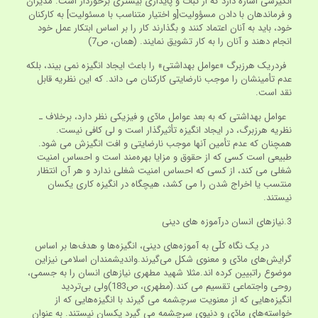
انگیزشی اشاره دارد که از ثبات و پایداری بیشتری برخوردار است. مدیران
و فرماندهان با دادن مسؤولیت[و اختیار متناسب با مسئولیت] به کارکنان
خود، باید به آنان اعتماد کنند و بگذارند کار را بر اساس ابتکار عمل خود
انجام دهند و آنان را به کار تشویق نمایند. (همان، ص7)
فردریک هرزبرگ «عوامل بهداشتی» را باعث ایجاد انگیزه نمی بیند، بلکه
عدم تأمینشان را موجب نارضایتی کارکنان می داند. که این نظریه قابل
نقد است.
عوامل بهداشتی که به بعد عوامل مادّی و فیزیکی نظر دارد، برخلاف ـ
نظریه هرزبرگ، در ایجاد انگیزه تأثیرگذار است و لی کافی نیست.
همچنان که عدم تأمین آنها موجب نارضایتی و افت انگیزش می شود.
طبیعی است کسی که از حقوق و مزایا بهره‌مند است و احساس امنیت
شغلی می کند، از کسی که احساس امنیت شغلی ندارد و هر آن انتظار
منتسب یا اخراج شدن را می کشد، هیچگاه در انگیزه کاری یکسان
نیستند.
3.نیازهای انسان درآموزه های دینی
در یک نگاه کلّی به آموزه‌های دینی، انگیزه‌ها و هدف‌ها بر اساس
گرایش‌های مادّی و معنوی شکل می‌گیرند.واندیشمندان اسلامی نیزاین
موضوع راتبیین کرده اند.مثلا شهید مطهری نیازهای انسان را به جسمی،
روحی واجتماعی تقسیم می کند.(مطهری، ص183)ولی بی‌تردید
انگیزه‌هایی که از معنویت سرچشمه می گیرند با انگیزه‌هایی که از
خواسته‌های مادّی و دنیوی سرچشمه می گیرد یکسان نیستند. به عنوان