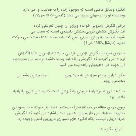
انگیزه وسائق عاملی است که موجود زنده را به فعالیت وا می دارد
وفعالیت او را در جهتی سوق می دهد.(گنجی،1379،ص72)
برخی انگزش رادرونی خوانده وبرای آن چنین تعریفی کرده
اند:انگیزش،کشش درونی،جنبش یاقصدی است که سبب می
شودتاشخص به روش معینی عمل کند،یابه سمت هدف مشخصی حرکت
نماید.(مارشال،1382،ص1)
بنابراین تعریف انگیزش ازدرون فردمی جوشدنه ازبیرون.شما انگیزش
ایجاد نمی کنید،بلکه انگیزشی راکه قبلا وجود داشته ترسیم می نماییدوبه
آن جهت می دهیدوآن راهدایت می کنید.
مکن دراین چمنم سرزنش به خودرویی چنانچه پرورشم می
دهندمی رویم.
به کفته این شاعرشرایط تربیتی وانگیزشی است که وجدان کاری رادرافراد
بالامی برد.
چون دراین مقاله درصددنقدتعارف نیستیم، فقط نظر خواننده به وجوداین
تعاریف معطوف می داریم.ولی همین مقدار اشاره می کنیم که انگیزش
صرفا درونی نیست بلکه انگیره های بسیاری دربیرون آدمی وجوددارد.
انواع انگیزه ها