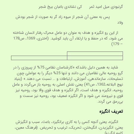
گرنبودی میل امید ثمر کی نشاندی باغبان بیخ شجر
پس به معنی آن شجر از میوه زاد گر به صورت از شجر بودش
ولاد
از این رو انگیزه و هدف به عنوان دو عامل محرک رفتار انسان شناخته
می شود، که در حفظ و یا ارتقاء آن باید کوشید. (اختری، 1369، ص178
– 179)
شاید به همین دلیل باشدکه «کارشناسان نظامی 75% از پیروزی را در
گرو روحیه عالی نظامیان می دانند و تنها 25% دیگر را به عواملی چون
تسلیحات، سازماندهی، آموزش، ارتباطات و … نسبت می دهند.» (بنیاد
نهج البلاغه،1362، ص41) یعنی نقش اصلی به روحیه باز می‌گردد و عامل
روحیه، انگیزه و هدف است، اگر انگیزه و هدف قوی والا بود، روحیه نیز
قوی و نیرومند می شود و اگر انگیزه ضعیف بود، روحیه نیز سست و
بی‌رمق می گردد.
تعریف انگیزه
انگیزه، یعنی آنچه کسی را به کاری برانگیزد، باعث، سبب و انگیزش
یعنی: انگیزیدن، انگیختن، تحریک، ترغیب و تحریض. (فرهنگ معین،
کلمه انگیزه)