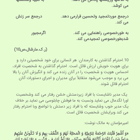
می کوشد.
درجمع موردتمجید وتحسین قرارمی دهد. درجمع سر زنش
می کند.
به طورخصوصی راهنمایی می کند. اگرمجبور
شدبطورخصوصی تمجیدمی کند.
(ر.ک.مارشال،ص10)
10.احترام گذاشتن به کارمندان: هر انسانی برای خود شخصیتی دارد و
برای هویت خویش ارزش قائل است. احترام گذاشتن به شخصیت افراد،
احساس هویت و شخصیت را در آنان زنده می کند و انگیزش آنان را بالا
می برد و موجب می‌شود متقابلاً برای مدیران و اجرای دستورات آنان
احترام قائل شوند.
یک مدیر ناشایست با افراد زیردستش خشن رفتار می کند وشخصیت
اورا لگدمال می نماید.ونسبت به ما فوقش چابلوسی می نماید.بر خلاف
یک مدیر خوب وشایسته که با افراد زیر دستش با تواضع وبا احترام رفتار
می کند.وبرایشان شخصیت قائل است.
امیرمؤمنان به مالک نوشت:
«وَ أَشْعِرْ قَلْبَكَ الرَّحْمَةَ لِلرَّعِيَّةِ وَ الْمَحَبَّةَ لَهُمْ وَ اللُّطْفَ بِهِمْ وَ لَا تَكُونَنَّ عَلَيْهِمْ
سَبُعاً ضَارِياً تَغْتَنِمُ أَكْلَهُمْ فَإِنَّهُمْ صِنْفَانِ إِمَّا أَخٌ لَكَ فِي الدِّينِ وَ إِمَّا نَظِيرٌ لَكَ