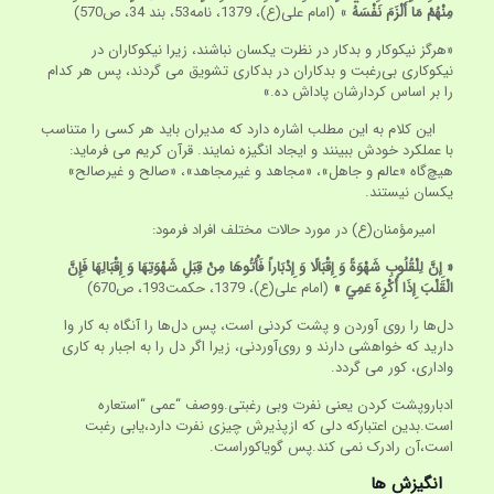
مِنْهُمْ مَا أَلْزَمَ نَفْسَهُ
» (امام علی(ع)، 1379، نامه53، بند 34، ص570)
«هرگز نیکوکار و بدکار در نظرت یکسان نباشند، زیرا نیکوکاران در
نیکوکاری بی‌رغبت و بدکاران در بدکاری تشویق می گردند، پس هر کدام
را بر اساس کردارشان پاداش ده.»
این کلام به این مطلب اشاره دارد که مدیران باید هر کسی را متناسب
با عملکرد خودش ببینند و ایجاد انگیزه نمایند. قرآن کریم می فرماید:
هیچ‌گاه «عالم و جاهل»، «مجاهد و غیرمجاهد»، «صالح و غیرصالح»
یکسان نیستند.
امیرمؤمنان(ع) در مورد حالات مختلف افراد فرمود:
« إِنَّ لِلْقُلُوبِ شَهْوَةً وَ إِقْبَالًا وَ إِدْبَاراً فَأْتُوهَا مِنْ قِبَلِ شَهْوَتِهَا وَ إِقْبَالِهَا فَإِنَّ
الْقَلْبَ إِذَا أُكْرِهَ عَمِيَ »
(امام علی(ع)، 1379، حکمت193، ص670)
دل‌ها را روی آوردن و پشت کردنی است، پس دل‌ها را آنگاه به کار وا
دارید که خواهشی دارند و روی‌آوردنی، زیرا اگر دل را به اجبار به کاری
واداری، کور می گردد.
ادباروپشت کردن یعنی نفرت وبی رغبتی.ووصف “عمی “استعاره
است.بدین اعتبارکه دلی که ازپذیرش چیزی نفرت دارد،یابی رغبت
است،آن رادرک نمی کند.پس گویاکوراست.
انگیزش ها