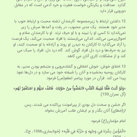
گذارد. صداقت و یکرنگی خواست فطرت و خرد آدمی است که در مقابل
دورویی قرار دارد.
12.داشتن ارتباط با زیرمجموعه: کارمندان تشنه محبت و ارتباط خوب با
مدیر خود هستند. یک مدیر محبوب، در رفت و آمدها سرش را زیر
نمی‌اندازد تا کسی او را نبیند و با او حرف نزند. او با کارمندان سلام و
احوال‌پرسی می‌کند، اندکی می‌ایستند با افراد صحبت می‌کند، یک فرصت
را آزاد می‌گذارد تا کارکنان به دیدن او روند و آزادانه با او صحبت کنند، او
نیز به حرف‌ها و درد دل افراد گوش کند. گاه درد دل، افراد را سبک می
کند و از مشکلات کاری آنان می کاهد.
13.اخلاق خوش: خوش اخلاقی و گشاده‌رویی و متبسّم بودن مدیر، به
کارکنان روحیه بخشیده و آنان را شیفته خود می سازد و در دل‌ها نفوذ
پیدا می کند. قرآن در مورد پیامبر اعظم(ص) فرمود:
«
وَ‌لَوْ كُنتَ فَظًّا غَلِيظَ الْقَلْبِ لاَنفَضُّواْ مِنْ حَوْلِكَ فَاعْفُ عَنهُْمْ وَ اسْتَغْفِرْ لَهُم
»
(آل عمران:159)
اگر خشن و سخت دل بودی از پیرامونت پراکنده می شدند، پس
از(خطای) آنان بگذر و بر ایشان طلب آمرزش بخواه.
امام مؤمنان(ع) فرمود:
«الْمُؤْمِنُ بِشْرُهُ فِي وَجْهِهِ وَ حُزْنُهُ فِي قَلْبِه» (خوانساری،1366، ج2،