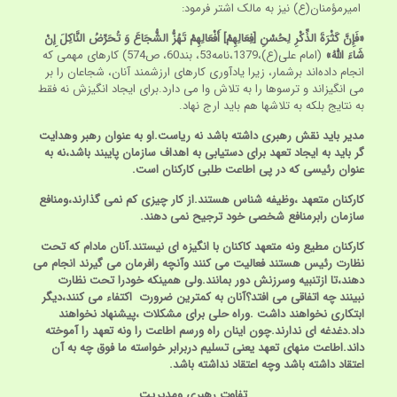
امیرمؤمنان(ع) نیز به مالک اشتر فرمود:
«فَإِنَّ كَثْرَةَ الذِّكْرِ لِحُسْنِ [فِعَالِهِمْ] أَفْعَالِهِمْ تَهُزُّ الشُّجَاعَ وَ تُحَرِّضُ النَّاكِلَ إِنْ
شَاءَ اللَّهُ»
(امام علی(ع)،1379،‌نامه53، بند60، ص574) کارهای مهمی که
انجام داده‌اند برشمار، زیرا یادآوری کارهای ارزشمند آنان، شجاعان را بر
می انگیزاند و ترسوها را به تلاش وا می دارد.برای ایجاد انگیزش نه فقط
به نتایج بلکه به تلاشها هم باید ارج نهاد.
مدیر باید نقش رهبری داشته باشد نه ریاست.او به عنوان رهبر وهدایت
گر باید به ایجاد تعهد برای دستیابی به اهداف سازمان پایبند باشد،نه به
عنوان رئیسی که در پی اطاعت طلبی کارکنان است.
کارکنان متعهد ،وظیفه شناس هستند.از کار چیزی کم نمی گذارند،ومنافع
سازمان رابرمنافع شخصی خود ترجیح نمی دهند.
کارکنان مطیع ونه متعهد کاکنان با انگیزه ای نیستند.آنان مادام که تحت
نظارت رئیس هستند فعالیت می کنند وآنچه رافرمان می گیرند انجام می
دهند،تا ازتنبیه وسرزنش دور بمانند.ولی همینکه خودرا تحت نظارت
نبینند چه اتفاقی می افتد؟آنان به کمترین ضرورت اکتفاء می کنند،دیگر
ابتکاری نخواهند داشت .وراه حلی برای مشکلات ،پیشنهاد نخواهند
داد.دغدغه ای ندارند.چون اینان راه ورسم اطاعت را ونه تعهد را آموخته
داند.اطاعت منهای تعهد یعنی تسلیم دربرابر خواسته ما فوق چه به آن
اعتقاد داشته باشد وچه اعتقاد نداشته باشد.
تفاوت رهبری ومدیریت