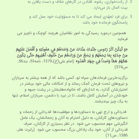
از رانت‌خواری، رشوه، افتادن در کارهای خلاف و دست یافتن به
بیت المال باز می‌دارد.
برای فرد تعهّدی ایجاد می کند تا به مسؤولیت خود عمل کند و
پاسخگوی فرمانده خود باشد.
همچنین درمورد رسیدگی به امور نظامیان هرچند کوچک و ناچیز می
فرماید:
«وَ لْيَكُنْ آثَرُ رُءُوسِ جُنْدِكَ عِنْدَكَ مَنْ وَاسَاهُمْ فِي مَعُونَتِهِ وَ أَفْضَلَ عَلَيْهِمْ
مِنْ جِدَتِهِ بِمَا يَسَعُهُمْ وَ يَسَعُ مَنْ وَرَاءَهُمْ مِنْ خُلُوفِ أَهْلِيهِمْ حَتَّى يَكُونَ
هَمُّهُمْ هَمّاً وَاحِداً فِي جِهَادِ الْعَدُو»
(امام علی(ع)،1379، نامه53، بند56،
ص574)
برگزیده‌ترین فرماندهان سپاه تو، کسی باشد که از همه بیشتر به سربازان
و نیروهای تحت فرمان کمک رساند و از امکانات مالی خود بیشتر در
اختیارشان گذارد، به اندازه‌ای که خانواده‌هایشان در پشت جبهه و
خودشان در آسایش کامل باشند، تا در نبرد با دشمن، سربازان اسلام، تنها
به یک چیز بیندیشند.
قدردانی و ارج نهی به دستاوردها و موفقیت‌ها: قدردانی از زحمات و
دستاوردهای کارکنان، به دلیل احترام به آنان و زحماتشان، یک عامل
انگیزشی مهم محسوب می شود. در نظر بسیاری از کارکنان، صرف
قدردانی از آنان، خود یک پاداش بزرگ محسوب می شود. (رابرت هلر،
1386، ص11)