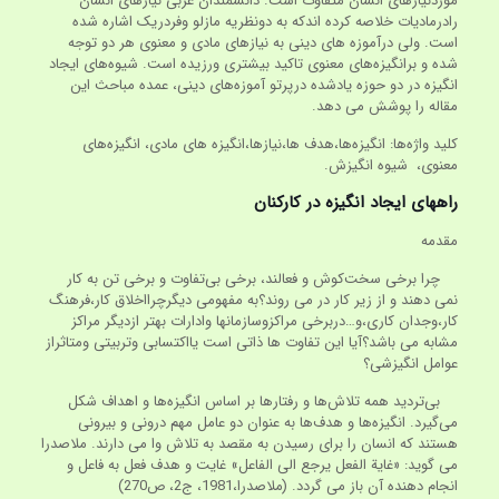
موردنیازهای انسان متفاوت است. دانشمندان غربی نیازهای انسان
رادرمادیات خلاصه کرده اندکه به دونظریه مازلو وفردریک اشاره شده
است. ولی درآموزه های دینی به نیازهای مادی و معنوی هر دو توجه
شده و برانگیزه‌های معنوی تاکید بیشتری ورزیده است. شیوه‌های ایجاد
انگیزه در دو حوزه یادشده درپرتو آموزه‌های دینی، عمده مباحث این
مقاله را پوشش می دهد.
کلید واژه‌ها: انگیزه‌ها،هدف ها،نیازها،انگیزه های مادی، انگیزه‌های
معنوی، شیوه انگیزش.
راههای ایجاد انگیزه در کارکنان
مقدمه
چرا برخی سخت‌کوش و فعالند، برخی بی‌تفاوت و برخی تن به کار
نمی دهند و از زیر کار در می روند؟به مفهومی دیگرچرااخلاق کار،فرهنگ
کار،وجدان کاری،و…دربرخی مراکزوسازمانها وادارات بهتر ازدیگر مراکز
مشابه می باشد؟آیا این تفاوت ها ذاتی است یااکتسابی وتربیتی ومتاثراز
عوامل انگیزشی؟
بی‌تردید همه تلاش‌ها و رفتارها بر اساس انگیزه‌ها و اهداف شکل
می‌گیرد. انگیزه‌ها و هدف‌ها به عنوان دو عامل مهم درونی و بیرونی
هستند که انسان را برای رسیدن به مقصد به تلاش وا می دارند. ملاصدرا
می گوید: «غایة الفعل یرجع الی الفاعل» غایت و هدف فعل به فاعل و
انجام دهنده آن باز می گردد. (ملاصدرا،1981، ج2، ص270)