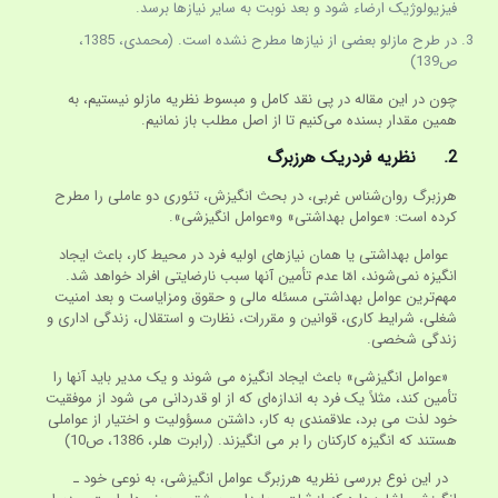
فیزیولوژیک ارضاء شود و بعد نوبت به سایر نیازها برسد.
در طرح مازلو بعضی از نیازها مطرح نشده است. (محمدی، 1385،
ص139)
چون در این مقاله در پی نقد کامل و مبسوط نظریه مازلو نیستیم، به
همین مقدار بسنده می‌کنیم تا از اصل مطلب باز نمانیم.
2.
نظریه فردریک هرزبرگ
هرزبرگ روان‌شناس غربی، در بحث انگیزش، تئوری دو عاملی را مطرح
کرده است: «عوامل بهداشتی» و«عوامل انگیزشی».
عوامل بهداشتی یا همان نیازهای اولیه فرد در محیط کار، باعث ایجاد
انگیزه نمی‌شوند، امّا عدم تأمین آنها سبب نارضایتی افراد خواهد شد.
مهم‌ترین عوامل بهداشتی مسئله مالی و حقوق ومزایاست و بعد امنیت
شغلی، شرایط کاری، قوانین و مقررات، نظارت و استقلال، زندگی اداری و
زندگی شخصی.
«عوامل انگیزشی» باعث ایجاد انگیزه می شوند و یک مدیر باید آنها را
تأمین کند، مثلاً یک فرد به اندازه‌ای که از او قدردانی می شود از موفقیت
خود لذت می برد، علاقمندی به کار، داشتن مسؤولیت و اختیار از عواملی
هستند که انگیزه کارکنان را بر می انگیزند. (رابرت هلر، 1386، ص10)
در این نوع بررسی نظریه هرزبرگ عوامل انگیزشی، به نوعی خود ـ