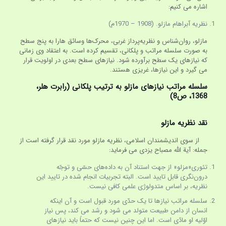
اشاره می کنیم:
نظریه آبراهام مازلو. (1908 – 1970م)
مازلو، روان‌شناس و نظریه‌پرداز غربی، محرک‌ها وسائق هارا به پنج سطح
به صورت سلسله مراتب و پلکانی، تقسیم کرده است. به اعتقاد وی زمانی
که نیازهای یک سطح برآورده شود. نیازهای سطح بعدی در اولویت قرار
می گیرد و این نیازها، غریزی هستند.
سلسله مراتب نیازهای مازلو به ترتیب پلکانی (رابرت هلر،
1368، ص8)
نقد نظریه مازلو
از سوی اندیشمندان اسلامی، نظریه مازلو مورد نقد قرار گرفته است از
جمله: آیة الله مصباح یزدی می فرماید:
تئوری«مزلو» از جهت استناد آن به داده‌های حسّی و توجّه
درون‌نگری قابل تایید است. البته تجربیات انجام شده در تایید این
نظریه، بر اساس متدولوژی علمی کافی نیست.
سلسله مراتب نیازها تا یک حدّی مورد قبول است و آن اینکه
انسان از دامن طبیعت متولد می شود و رشد می کند، پس نیاز
اوّلیه او مادّی است. اما این چنین نیست که حتماً باید نیازهای