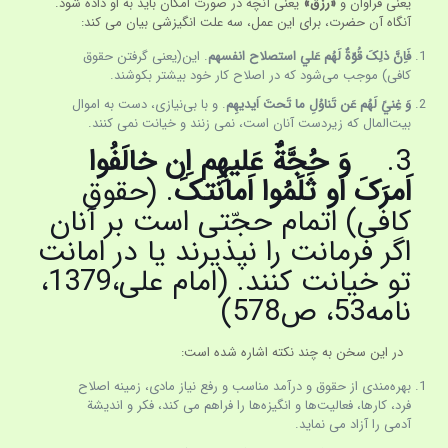
یعنی فراوان و
«رزق»
یعنی آنچه در صورت امکان باید به او داده شود.
آنگاه آن حضرت، برای این عمل، سه علت انگیزشی بیان می کند:
فَاِنَّ ذلِکَ قُوّةٌ لَهُم عَلي استصلاح انفسهم
. این(یعنی گرفتن حقوق
کافی) موجب می‌شود که در اصلاح کار خود بیشتر بکوشند.
وَ غِنيً لَهُم عَن تَناوُلِ ما تَحتَ اَيديهِم
. و با بی‌نیازی، دست به اموال
بیت‌المال که زیردست آنان است، نمی زنند و خیانت نمی کنند.
3.
وَ حُجَّةٌ عَليهِم اِن خالَفُوا
اَمرَکَ اَو ثَلَمُوا اَمانَتکَ
. (حقوق
کافی) اتمام حجّتی است بر آنان
اگر فرمانت را نپذیرند یا در امانت
تو خیانت کنند. (امام علی،1379،
نامه53، ص578)
در این سخن به چند نکته اشاره شده است:
بهره‌مندی از حقوق و درآمد مناسب و رفع نیاز مادی، زمینه اصلاح
فرد، کارها، فعالیت‌ها و انگیزه‌ها را فراهم می کند، فکر و اندیشة
آدمی را آزاد می نماید.