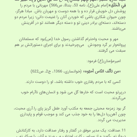
فِي الْخَلْق»
(امام علی(ع)، نامه 53، بند8، ص566) مهربانی با مردم را
پوشش دل خویش قرار ده و با همه دوست و مهربان باش. مبادا هرگز،
چون حیوان شکاری باشی که خوردن آنان را غنیمت دانی؛ زیرا مردم دو
دسته‌اند، دسته‌ای برادر دینی تو و دسته‌ دیگر همانند تو در آفرینش
می‌باشند.
مهر و محبت واحترام گذاشتن رسول خدا (ص)بود که مسلمانان
پروانه‌وار بر گرد وجودش می‌چرخیدند و برای اجرای دستوراتش بر هم
سبقت می گرفتند.
امیرمؤمنان(ع) فرمود:
«
من تألّف النّاس أحبّوه
» (خوانساری، 1366، ج2، ص622)
کسی که با مردم رفتاری خوب داشته باشد، او را دوست دارند.
درپرتو محبت است که خارها گل می شود و انسان‌های ناآرام خوب
می‌گردند.
گر بود زمزمه محبتی جمعه به مکتب آورد طفل گریز پای را.آری محبت،
چون آهن‌ربا دل‌ها را به خود جذب می کند و موجب قوام و پایداری
مدیریت می گردد.
11.صداقت: یک مدیر موفق در گفتار و رفتار صداقت دارد، به کارکنانش
دروغ نمی‌گوید و از سیاسی کاری اجتناب می ورزد و آنان را سرکار نمی