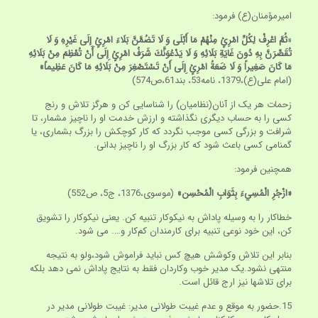
امیرمؤمنان(ع) فرمود:
«
ثُمَّ اعْرِفْ لِكُلِّ امْرِئٍ مِنْهُمْ مَا أَبْلَى وَ لَا تَضُمَّنَّ بَلَاءَ امْرِئٍ إِلَى غَيْرِهِ وَ لَا
تُقَصِّرَنَّ بِهِ دُونَ غَايَةِ بَلَائِهِ وَ لَا يَدْعُوَنَّكَ شَرَفُ امْرِئٍ إِلَى أَنْ تُعْظِمَ مِنْ بَلَائِهِ
مَا كَانَ صَغِيراً وَ لَا ضَعَةُ امْرِئٍ إِلَى أَنْ تَسْتَصْغِرَ مِنْ بَلَائِهِ مَا كَانَ عَظِيماً»
(امام علی(ع)،1379، نامه53، بند61،ص574)
زحمات هر یک از آنان(نظامیان) را شناسایی کن و هرگز تلاش و رنج
کسی را به حساب دیگری نگذاشته و ارزش خدمت او را ناچیز مشمار، تا
شرافت و بزرگی کسی موجب نگردد که کار کوچکش را بزرگ بشماری، یا
گمنامی کسی باعث شود که کار بزرگ او را ناچیز بدانی.
همچنین فرمود:
«ازْجُرِ الْمُسِي‏ءَ بِثَوَابِ الْمُحْسِن»
(موسوی،1376، ج5، ص552)
خطاکار را به وسیله پاداش به نیکوکار تنبیه کن. یعنی نیکوکار را تشویق
کن، این خود نوعی تنبیه برای کارمندان کم‌کار و…. می شود.
بنابر این تلاش وکوشش هیچ کس نباید فراموش شود،ولو به نتیجه
منتهی نشود.یک مدیر خوب وکاردان فقط به نتایج پاداش نمی دهد بلکه
برای تلاشها نیز ارج قائل است.
15.حضور به موقع و عدم غیبت طولانی مدیر: غیبت طولانی مدیر در