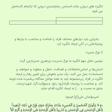
انگیزه های درونی مانند:احساس رضایتمندی درونی که ازانجام کارحاصل
می شود.
بنابراین باید نیازهای مختلف افراد را شناخت و متناسب با نیازها و
روحیاتشان در آنان ایجاد انگیزه کرد.
2.نوع مدیرت.
دومین عامل مهم انگیزه به نوع مدیریت ورهبری مدیربازمی گردد.
انسان‌ها بر اساس«اعتقادات و اهداف»، «عقل و منطق» و «عواطف و
احساسات» عمل می کنند، یک مدیر باهوش برای تغییر رفتار و ایجاد
انگیزه در افراد زیرمجموعه باید به همه عوامل سه‌گانه برشمرده شده توجه
کند. و متناسب با روحیات افراد(زود رنج، مسوؤلیت‌گرا، شهرت‌پسند،
عشق به محبت و…..) به ایجاد انگیزه اقدام نماید.
امیرمؤمنان علی(ع) فرمود:
«
وَ لاَ يَكُونَنَّ اَلْمُحْسِنُ وَ اَلْمُسِي‏ءُ عِنْدَكَ بِمَنْزِلَةٍ سَوَاءٍ فَإِنَّ فِي ذَلِكَ تَزْهِيداً
لِأَهْلِ اَلْإِحْسَانِ فِي اَلْإِحْسَانِ وَ تَدْرِيباً لِأَهْلِ اَلْإِسَاءَةِ عَلَى اَلْإِسَاءَةِ وَ أَلْزِمْ كُلاًّ