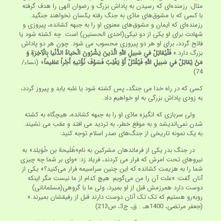
مثال: رزمنده‌ای که رسیدن به پاداش بزرگ و رضوان الهی را هدف گرفته
با کسی که با مشوق‌های مادّی به جنگ رفته یکسان نخواهند جنگید.
رزمنده‌ای که ایمان و مشوق‌های معنوی او را به جبهه کشانده، پیروزی و
شهادت برای او یکی از دو نیکی(احدی الحسنین) است. چه کشته شود یا
فاتح گردد، برای او هر دو پیروزی محسوب می شود. چون هر دو پاداش
بزرگ دارد.«
فَلْيُقاتِلْ في‏ سَبيلِ
اللَّهِ الَّذينَ يَشْرُونَ الْحَياةَ الدُّنْيا بِالْآخِرَةِ وَ
مَنْ يُقاتِلْ في‏ سَبيلِ اللَّهِ فَيُقْتَلْ أَوْ يَغْلِبْ فَسَوْفَ نُؤْتيهِ أَجْراً عَظيماً
» (نساء/
74)
کسی که در راه خدا می جنگد، پس کشته شود یا غلبه یابد و پیروز گردد،
به زودی پاداش بزرگی به او خواهیم داد.
ولی سربازی که انگیزه مادّی او را به جبهه کشانده، هیچگاه به کشته
شدن نمی‌اندیشد و به موقع خطر، به تردید می افتد و عقب می نشیند.
به یک نمونه تاریخی از جنگ‌های صدر اسلام توجه کنید:
در جنگ بدر یکی از فرماندهان مشرکین به نام«طُلَیحة بن خُوَیلد» به
نیروهای تحت امرش که فرار می کردند، فریاد زد: «وای بر شما چه چیزی
شما را به هزیمت کشانده که این چنین سراسیمه فرار می‌کنید؟» یکی از
آنان گفت: «علت آن را من می‌گویم: هیچ کدام از ما نیست مگر اینکه
دوست دارد همرزمش قبل از او بمیرد، ولی ما با گروهی(مسلمانانی)
روبه‌رو هستیم که تک تک آنان دوست دارند قبل از رفیقشان بمیرند.»
(جعفر مرتضی، 1400هـ . ق، ج3، ص213)