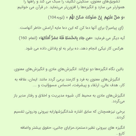
تشویق‌های معنوی، سنگینی تکلیف را سبک می کند و راهها را
هموارتر می سازد و انگیزه‌ها را افزون‌تر می‌نماید. در قرآن می خوانیم:
«
وَ صَلّ‏ِ عَلَيْهِمْ إِنَّ صَلَوتَكَ سَكَنٌ لهَُّمْ
» (توبه:104)
(ای پیامبر!) برای آنها دعا کن که این دعا مایه آرامش خاطر آنهاست.
آیه دیگر می فرماید: «
مَن جَاءَ بِالحَْسَنَةِ فَلَهُ عَشرُْ أَمْثَالِهَا
» (انعام: 160)
هرکس کار نیکی انجام دهد، ده برابر به او پاداش داده می شود.
بااین نگاه انگیزه‌ها دو نوع‌اند: انگیزش‌های مادی و انگیزش‌های معنوی.
انگیزش‌های معنوی به فرد و کارمند برمی گردد مانند: ایمان، علاقه به
کار، هدف عالی، ارتقاء و پیشرفت، احساس مسوؤلیت و ….
انگیزش‌های مادی به محیط کار، شیوه مدیریت و اخلاق و رفتار مدیر باز
می‌گردد.
برخی نیزهمچنان که سابق اشاره شدانگیزشهارابه بیرونی ودرونی تقسیم
کردند.
انگیزه های بیرونی نظیر:دستمزد،مزایای جانبی، حقوق بیشتر واضافه
کارو…