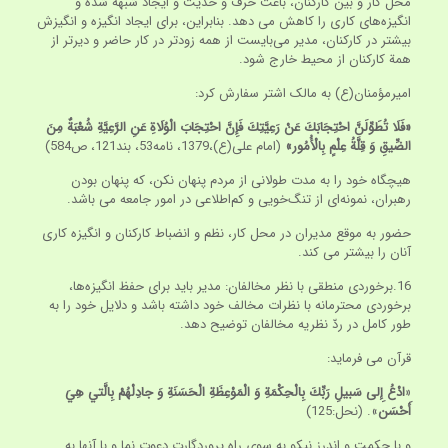
محل کار و بین کارکنان، باعث حرف و حدیث و ایجاد شبهه شده و
انگیزه‌های کاری را کاهش می دهد. بنابراین، برای ایجاد انگیزه و انگیزش
بیشتر در کارکنان، مدیر می‌بایست از همه زودتر در کار حاضر و دیرتر از
همة کارکنان از محیط خارج شود.
امیرمؤمنان(ع) به مالک اشتر سفارش کرد:
«فَلَا تُطَوِّلَنَّ احْتِجَابَكَ عَنْ رَعِيَّتِكَ فَإِنَّ احْتِجَابَ الْوُلَاةِ عَنِ الرَّعِيَّةِ شُعْبَةٌ مِنَ
الضِّيقِ وَ قِلَّةُ عِلْمٍ بِالْأُمُور»
(امام علی(ع)،1379، نامه53، بند121، ص584)
هیچگاه خود را به مدت طولانی از مردم پنهان نکن، که پنهان بودن
رهبران، نمونه‌ای از تنگ‌خویی و کم‌اطلاعی در امور جامعه می باشد.
حضور به موقع مدیران در محل کار، نظم و انضباط کارکنان و انگیزه کاری
آنان را بیشتر می کند.
16.برخوردی منطقی با نظر مخالفان: مدیر باید برای حفظ انگیزه‌ها،
برخوردی محترمانه با نظرات مخالف خود داشته باشد و دلایل خود را به
طور کامل در ردّ نظریه مخالفان توضیح دهد.
قرآن می فرماید:
«
ادْعُ إِلى‏ سَبيلِ رَبِّكَ بِالْحِكْمَةِ وَ الْمَوْعِظَةِ الْحَسَنَةِ وَ جادِلْهُمْ بِالَّتي‏ هِيَ
أَحْسَن
‏». (نحل:125)
و با حکمت و اندرز نیکو به سوی راه پروردگارت دعوت نما و با آنها به