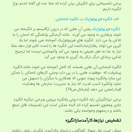
برخی تقسیماتی برای انگیزش بیان کرده اند:مثلا عده ای گفته انددو نوع
انگیزه داریم:
الف.انگیزه فیزیولوژیک
ب.
انگیزه اجتماعی
.
انگیزه فیزیولوژیک
یعنی آن هایی که در درون ارگانیسم بر انگیخته می
شوند ورفتاری به وجود می آورند. مانند:گرسنگی وتشنگی که انسان را به
تلاش وا می دارد. انگیزه های فیزیولوژیک آموخته نمی شوند.اما یاد
گیری می تواند رفتارارضاءکننده این انگیزه ها را تحت تاثیر قرار دهد.مثلا
نیاز به غذا به طور طبیعی به وجود می آید وآموختنی نیست.اما ترجیح
غذایی برغذای دیگر دراثر یاد گیری به وجود می آید.
انگیزه اجتماعی،آن هایی هستند که کامل آموخته می شوند.مانند:انگیزه
پیشرفت،که موفقیت هایی را در پی دارد.وحتی کارهای ناممکن را ممکن
می سازد.وانگیزه پیوند جویی که همکاری با دیگران را تسهیل می
نماید.وانگیزه کسب قدرت که نیاز به مدیریت سازمان ها وهدایت
افرادرامعنی می دهد.(مارشال،ص74)
برخی نیزانگیزش رابه انگیزه درونی وانگیزه بیرونی وبرخی دیگربه انگیزه
مادی ومعنوی تقسیم کرده اند.البته ممکن است این تقسیمات قابل جمع
باشند و درمفهوم وخواسته یکی باشند.
تشخیص نیازها،کارآمدسازانگیزه
ممکن است علل وعوال گوناگونی درایجاد وکارآمدی انگیزش نقش داشته