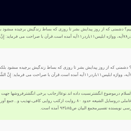
م؟ دشمنى كه از روز پيدايش بشر تا روزى كه بساط زندگيش برچيده مى‏شود بلكه 