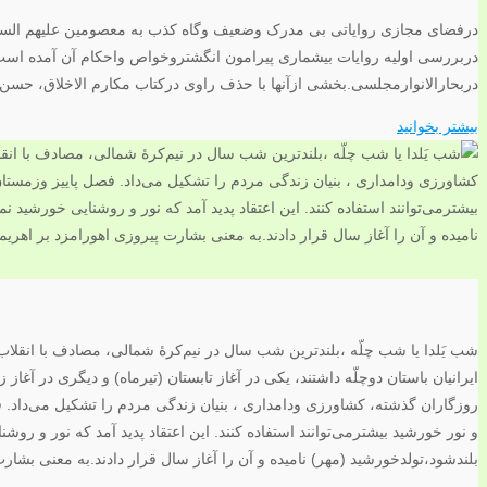
درفضای مجازی روایاتی بی مدرک وضعیف وگاه کذب به معصومین علیهم الس
دربحارالانوارمجلسی.بخشی ازآنها با حذف راوی درکتاب مکارم الاخلاق، حسن بن ف
بیشتر بخوانید
شب یَلدا یا شب چلّه ،بلندترین شب سال در نیم‌کرهٔ شمالی، مصادف با انقل
ایرانیان باستان دوچلّه داشتند، یکی در آغاز تابستان (تیرماه) و دیگری در آغاز 
روزگاران گذشته، کشاورزی ودامداری ، بنیان زندگی مردم را تشکیل می‌داد.
و نور خورشید بیشترمی‌توانند استفاده کنند. این اعتقاد پدید آمد که نور و
بلندشود،تولدخورشید (مهر) نامیده و آن را آغاز سال قرار دادند.به معنی بشا