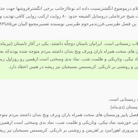
لام درموضوع انگشترنسبت داده اند.نوعاازجانب برخی انگشترفروشها جهت 
دربررسی اولیه روایات بیشماری پیرامون انگشتروخواص واحکام آن آمده است.شیخ حرعاملی درو
ضل طبرسی،فرزندمرحوم طبرسی نویسنده تفسیرمجمع البیان ص۸۵تا۹۳ آمده است.
اب زمستانی است.
زمستان (دی‌ماه).
 فصل پاییز وزمستان های سخت همراه باران وبرف ویخ بندان داشتند.مردم متوج
 روشنایی خورشید نماد نیکی، وتاریکی و ظلمت شب، نماد بدی وسختی است.ازهمی
رت پیروزی اهورامزد بر اهریمن و روشنی بر تاریکی. کریسمس مسیحیان نیز ریشه