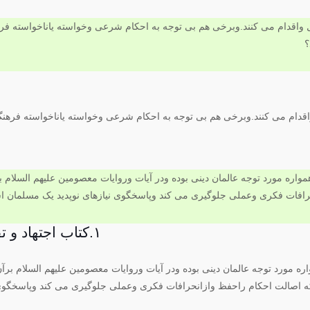
واقدام می کنند.وبرخی هم بی توجه به احکام شرعی وخواسته یاناخواسته فرهن
۱.کتاب اجتهاد و تقلید(فتوای امام ورهبری نیمه استدلالی)
واره مورد توجه عالمان دینی بوده ودر آیات وروایات معصومین علیهم السلام بر
اصالت احکام راحفظ وازانحرافات فکری وعملی جلوگیری می کند وپاسخگوی 