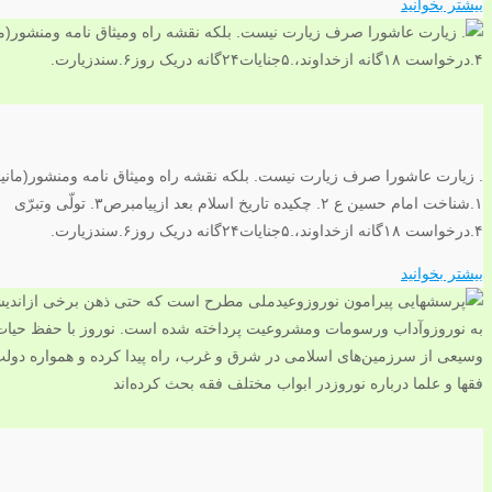
بیشتر بخوانید
. زیارت عاشورا صرف زیارت نیست. بلکه نقشه راه ومیثاق نامه ومنشور(مانیفس
۱.شناخت امام حسین ع ۲. چکیده تاریخ اسلام بعد ازپیامبرص۳. تولّی وتبرّی
۴.درخواست ۱۸گانه ازخداوند،.۵جنایات۲۴گانه دریک روز۶.سندزیارت.
بیشتر بخوانید