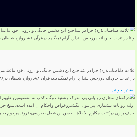
علامه طباطبایی(ره):چرا در شناختن اين دشمن خانگى و درونى خود بى‏اعتنايي
در عذاب جاودانه دوزخش نيندازد آرام نمى‏گيرد.درقرآن ۸۸بارواژه شیطان در۷۸آیه، وواژه ابلیس۱۱باردر۱۱آیه آمده است.قرآن با صراحت می فرماید: إِنَّ الشَّيْطانَ لَكُمْ عَدُوٌّ فَاتَّخِذُوهُ عَدُوًّا ( فاطر:۶).
بیشتر بخوانید