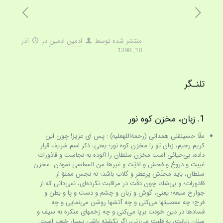
منتشر شده توسط
ادمین ادمین
در
آذر
18, 1398
تلنـگر
1. زبان، مخزن کوه نور
ملّا حسینقلی همدانی (رحمة­الله­علیه) : پس اى عزيز! چون اين
كريم رحيم، زبان تو را مخزن كوه نور؛ يعنى، ذكر اسم شريف قرار
داده، بى‌حيائى است مخزن سلطان را آلوده به نجاست و قاذورات
غيبت و دروغ و فحش و اذيّت و غيرها من المعاصى نمودن. مخزن
سلطان، بايد محلّش پرعطر و گلاب باشد؛ نه نجس مملوّ از
قاذورات؛ و بى‌شك چون دقّت در مراقبت نكرده‌اى، نمى‌دانى كه از
جوارح سبعه؛ يعنى، گوش و زبان و چشم و دست و پا و بطن و
فرج؛ چه معصيت­ها مى‌كنى و چه آتش­ها روشن مى‌نمايى و چه
فسادها در دين خودت برپا مى‌كنى و چه زخم­هاى منكره به سيف و
سنان زبانت، به قلبت مى‌زنى، اگر نكشته باشى بسيار خوب است.