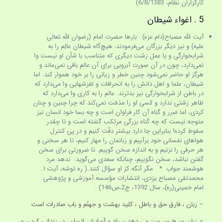
كارگزاران نظام، 6/8/1383)
5 . اغواء شیطان
آیت الله مصباح(دام عزه) : بارها حضرت امام (رضوان الله تعالى
عليه) و نيز ديگر بزرگان مى‌فرمودند: هيچ‌گاه شيطان عالِم را به
شرابخوارگى و يا عمل زشت ديگرى كه متناسب با شأن او نيست وا
نمى‌دارد، چون در آن صورت آبرويى براى آن عالم باقى نمى‌ماند و
هرگز او حاضر نمى‌شود چنين خطر و زيانى را بر خود هموار كند. اما
شيطان، علما و اهل دانش را به انحرافات و لغزش­هايى وا مى‌دارد كه
در باطن از شرابخوارگى نيز بدترند. عالم را به كارى وا مى‌دارد كه
ظاهر زشتى ندارد و كسى او را مذمّت نمى‌كند كه چرا چنين و چنان
كردى، اما ضرر و گناه آن كار فراوان است و چه بسا خود انسان نيز
متوجه نيست كه چه گناه بزرگى مرتكب گشته است و تا چقدر
سقوط كرده! بنابراين جا دارد بيشتر دقّت كنيم و در پى كنترل
هواهاى نفسانى خود برآييم و زبانمان را مهار كنيم، تا هر سخنى و
هر حرفى را نزنيم و به اندازه سخن گوييم. تا ضرورتى براى سخن
گفتن نباشد، سخن نگوييم، چنانكه سعدى مى‌گويد: ندهد مرد
هوشمند جواب * مگر آنگه كز او سؤال كنند.( ره توشه، آیت ا…
محمدتقی مصباح یزدی، انتشارات مؤسسه آموزشی و پژوهشی
امام خمینی(ره)، سال 1392، ج2،ص146) .
– زبان ، فارق حق و باطل ، کلید بهشت و جهنّم و باب صادرات است
– زبان سرخ سر سبز می دهد بر باد و آسایش انسان، در زندانی کردن و