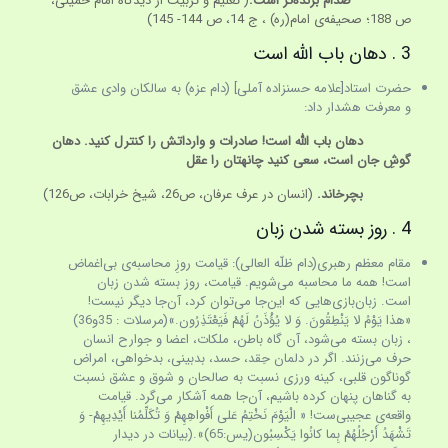
صدّام بُرنده‌تر است
.
( تعلیم و تربیت از دیدگاه امام خمینی،
ص 188؛ صحیفه‌ی امام(ره) ، ج 14، ص 144- 145)
3 . دهان باب الله است
حضرت استاد[علامه حسن­زاده آملی] (دام عزه) به سالکان وادی عشق
و معرفت هشدار داد:
دهان باب الله است! صادرات و وارداتش را کنترل کنید. دهان
گوشِ جان است، سعی کنید چانه­تان را عقل
بچرخاند.
(انسان در عرف عرفان، ص26، شیخ خرابات، ص126)
4 . روز بسته شدن زبان
مقام معظم رهبری(دام ظلّه العالی): قيامت روزِ محاسبه‌ى بى‌اغماض
است! همه‌ ما محاسبه مى‌شويم. قيامت، روز بسته شدن زبان
است. زبان‌بازى‌هايى كه اين‌جا مى‌توان كرد، آن‌جا ديگر نيست!
«هذا يَوْمُ‏ لا يَنْطِقُونَ‏. وَ لا يُؤْذَنُ‏ لَهُمْ‏ فَيَعْتَذِرُون‏.»(مرسلات : 35و36)
، زبان بسته مى‌شود، آن گاه باطن، ملكات، اعضا و جوارح انسان
حرف مى‌زنند. اگر در دلمان حِقد، حسد، بدبينى، بدخواهى، امراض
گوناگون قلبى، كينه ‌ورزى نسبت به صالحان و شوق و عشق نسبت
به گناهان پنهان كرده باشيم، آن‌جا همه آشكار مى‌گرد. قيامت
واقعه‌ى عجيبى‌ست! « الْيَوْمَ‏ نَخْتِمُ‏ عَلى‏ أَفْواهِهِمْ‏ وَ تُكَلِّمُنا أَيْدِيهِمْ‏- وَ
تَشْهَدُ أَرْجُلُهُمْ‏ بِما كانُوا يَكْسِبُون(يس:65)‏».(بيانات در ديدار