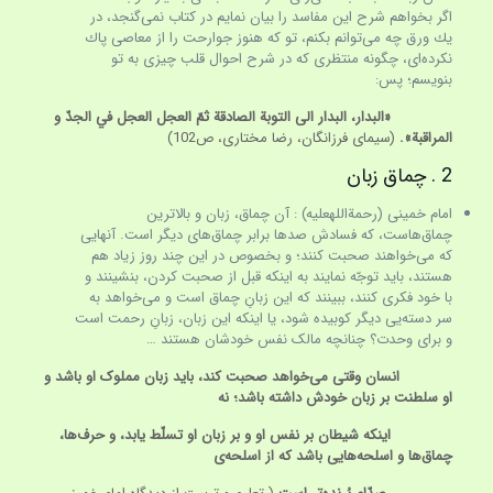
اگر بخواهم شرح اين مفاسد را بيان نمايم در كتاب نمى‌گنجد، در
يك ورق چه مى‌توانم بكنم، تو كه هنوز جوارحت را از معاصى پاك
نكرده‌اى، چگونه منتظرى كه در شرح احوال قلب چيزى به تو
بنويسم؛ پس:
«البدار، البدار الى التوبة الصادقة ثمّ العجل العجل في الجدّ و
المراقبة».
(سیمای فرزانگان، رضا مختاری، ص102)
2 . چماق زبان
امام خمینی (رحمة­الله­علیه) : آن چماق، زبان و بالاترین
چماق‌هاست، که فسادش صدها برابر چماق‌های دیگر است. آنهایی
که می‌خواهند صحبت کنند؛ و بخصوص در این چند روز زیاد هم
هستند، باید توجّه نمایند به اینکه قبل از صحبت کردن، بنشینند و
با خود فکری کنند، ببینند که این زبانِ چماق است و می‌خواهد به
سر دسته‌یی دیگر کوبیده شود، یا اینکه این زبان، زبانِ رحمت است
و برای وحدت؟ چنانچه مالک نفس خودشان هستند …
انسان وقتی می‌خواهد صحبت کند، باید زبان
مملوک او باشد و
او سلطنت بر
زبان
خودش داشته باشد؛ نه
اینکه شیطان بر نفس او و بر
زبان
او تسلّط یابد، و حرف‌ها،
چماق‌ها و اسلحه‌هایی باشد که از اسلحه‌ی