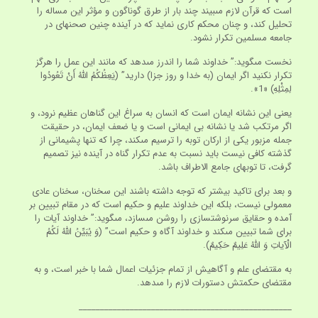
است كه قرآن لازم مى‏بيند چند بار از طرق گوناگون و مؤثر اين مساله را
تحليل كند، و چنان محكم كارى نمايد كه در آينده چنين صحنه‏اى در
جامعه مسلمين تكرار نشود.
نخست مى‏گويد:” خداوند شما را اندرز مى‏دهد كه مانند اين عمل را هرگز
تكرار نكنيد اگر ايمان (به خدا و روز جزا) داريد” (يَعِظُكُمُ اللَّهُ أَنْ تَعُودُوا
لِمِثْلِهِ) «1».
يعنى اين نشانه ايمان است كه انسان به سراغ اين گناهان عظيم نرود، و
اگر مرتكب شد يا نشانه بى ايمانى است و يا ضعف ايمان، در حقيقت
جمله مزبور يكى از اركان توبه را ترسيم مى‏كند، چرا كه تنها پشيمانى از
گذشته كافى نيست بايد نسبت به عدم تكرار گناه در آينده نيز تصميم
گرفت، تا توبه‏اى جامع الاطراف باشد.
و بعد براى تاكيد بيشتر كه توجه داشته باشند اين سخنان، سخنان عادى
معمولى نيست، بلكه اين خداوند عليم و حكيم است كه در مقام تبيين بر
آمده و حقايق سرنوشت‏سازى را روشن مى‏سازد، مى‏گويد:” خداوند آيات را
براى شما تبيين مى‏كند و خداوند آگاه و حكيم است” (وَ يُبَيِّنُ اللَّهُ لَكُمُ
الْآياتِ وَ اللَّهُ عَلِيمٌ حَكِيمٌ).
به مقتضاى علم و آگاهيش از تمام جزئيات اعمال شما با خبر است، و به
مقتضاى حكمتش دستورات لازم را مى‏دهد.
__________________________________________________