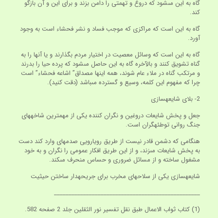
گاه به اين مى‏شود كه دروغ و تهمتى را دامن بزند و براى اين و آن بازگو
كند.
گاه به اين است كه مراكزى كه موجب فساد و نشر فحشاء است به وجود
آورد.
گاه به اين است كه وسائل معصيت در اختيار مردم بگذارند و يا آنها را به
گناه تشويق كنند و بالآخره گاه به اين حاصل مى‏شود كه پرده حيا را بدرند
و مرتكب گناه در ملاء عام شوند، همه اينها مصداق” اشاعه فحشاء” است
چرا كه مفهوم اين كلمه، وسيع و گسترده مى‏باشد (دقت كنيد).
2- بلاى شايعه‏سازى
جعل و پخش شايعات دروغين و نگران كننده يكى از مهمترين شاخه‏هاى
جنگ روانى توطئه‏گران است.
هنگامى كه دشمن قادر نيست از طريق رويارويى صدمه‏اى وارد كند دست
به پخش شايعات مى‏زند، و از اين طريق افكار عمومى را نگران و به خود
مشغول ساخته و از مسائل ضرورى و حساس منحرف مى‏كند.
شايعه‏سازى يكى از سلاحهاى مخرب براى جريحه‏دار ساختن حيثيت
__________________________________________________
(1) كتاب ثواب الاعمال طبق نقل تفسير نور الثقلين جلد 2 صفحه 582.