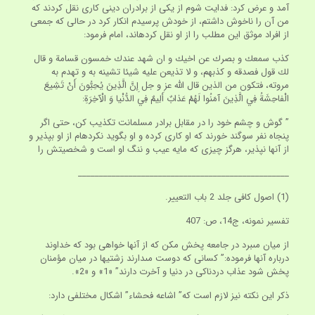
آمد و عرض كرد: فدايت شوم از يكى از برادران دينى كارى نقل كردند كه
من آن را ناخوش داشتم، از خودش پرسيدم انكار كرد در حالى كه جمعى
از افراد موثق اين مطلب را از او نقل كرده‏اند، امام فرمود:
كذب سمعك و بصرك عن اخيك و ان شهد عندك خمسون قسامة و قال
لك قول فصدقه و كذبهم، و لا تذيعن عليه شيئا تشينه به و تهدم به
مروته، فتكون من الذين قال اللَّه عز و جل إِنَّ الَّذِينَ يُحِبُّونَ أَنْ تَشِيعَ
الْفاحِشَةُ فِي الَّذِينَ آمَنُوا لَهُمْ عَذابٌ أَلِيمٌ فِي الدُّنْيا وَ الْآخِرَةِ:
” گوش و چشم خود را در مقابل برادر مسلمانت تكذيب كن، حتى اگر
پنجاه نفر سوگند خورند كه او كارى كرده و او بگويد نكرده‏ام از او بپذير و
از آنها نپذير، هرگز چيزى كه مايه عيب و ننگ او است و شخصيتش را
__________________________________________________
(1) اصول كافى جلد 2 باب التعيير.
تفسير نمونه، ج‏14، ص: 407
از ميان مى‏برد در جامعه پخش مكن كه از آنها خواهى بود كه خداوند
درباره آنها فرموده:” كسانى كه دوست مى‏دارند زشتيها در ميان مؤمنان
پخش شود عذاب دردناكى در دنيا و آخرت دارند” «1» و «2».
ذكر اين نكته نيز لازم است كه” اشاعه فحشاء” اشكال مختلفى دارد: