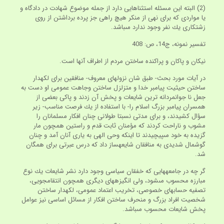
(2) البته اين مسئله استثناهايى دارد از جمله موضوع شهادت در دادگاه و
يا مواردى كه براى نهى از منكر هيچ راهى جز پرده برداشتن از روى
زشتكارى يك نفر وجود ندارد مى‏باشد.
تفسير نمونه، ج‏14، ص: 408
نيكان و پاكان و پراكنده ساختن مردم از اطراف آنها است.
در آيات مورد بحث- طبق شان نزولهاى معروف- منافقين براى لكه‏دار
ساختن حيثيت پيامبر خدا و متزلزل ساختن وجاهت عمومى او دست به
جعل نا جوانمردانه ترين شايعات و پخش آن زدند و پاكى بعضى از
همسران پيامبر بزرگ اسلام را- با استفاده از يك فرصت مناسب- زير
سؤال كشيدند، و براى مدتى نسبتا طولانى چنان افكار مسلمانان را
مشوب و ناراحت كردند كه مؤمنان ثابت قدم و راستين همچون مار
گزيده به خود مى‏پيچيدند تا اينكه وحى الهى به يارى آنان آمد و چنان
گوشمال شديدى به منافقان شايعه‏ساز داد كه درس عبرتى براى همگان
شد.
گر چه در جامعه‏هايى كه خفقان سياسى وجود دارد نشر شايعات يك نوع
مبارزه محسوب مى‏شود، ولى انگيزه‏هاى ديگرى همچون انتقام‏جويى،
تصفيه حسابهاى خصوصى، تخريب اعتماد عمومى، لكه‏دار ساختن
شخصيت افراد بزرگ و منحرف ساختن افكار از مسائل اساسى نيز عوامل
پخش شايعات محسوب مى‏باشد.