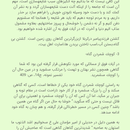
اين كافى نيست كه ما بدانيم چه انگيزه‏اى سبب شايعه‏سازى است، مهم
آن است كه جامعه را از اينكه آلت دست شايعه‏سازان گردد و به نشر آن
كمك كند و با دست خود وسيله نابودى خويش را فراهم سازد بر حذر
داريم، و به مردم توجه دهيم كه بايد هر شايعه را همانجا كه مى‏شنويم
دفن كنيم و گر نه دشمن را خوشحال و پيروز ساخته‏ايم، بعلاوه مشمول
عذاب اليم دنيا و آخرت كه در آيات فوق به آن اشاره شده خواهيم بود.
کشتن فرزندپیامبر درکربلا ازبزرگرترین گناهان روی زمین است. کشتن بی
گناه،بستن آب،اسب تاختن بربدن ها،اسارت اهل بیت،
3- كوچك شمردن گناه-
در آيات فوق از مسائلى كه مورد نكوهش قرار گرفته اين بود كه شما
گناهى همچون نشر بهتان و تهمت را مرتكب مى‏شويد و در عين حال آن
را كوچك مى‏شمريد. تفسير نمونه، ج‏14، ص: 409
به راستى كوچك شمردن گناه خود يكى از خطاها است، كسى كه گناهى
مى‏كند و آن را بزرگ مى‏شمرد و از كار خود ناراحت است در مقام توبه و
جبران بر مى‏آيد، اما آن كس كه آن را كوچك مى‏شمرد و اهميتى براى آن
قائل نيست و حتى گاه مى‏گويد:” خوشا به حال من اگر گناه من همين
باشد”! چنين كسى در مسير خطرناكى قرار گرفته، و هم چنان به گناه خود
ادامه مى‏دهد.
به همين دليل در حديثى از امير مؤمنان على ع مى‏خوانيم: اشد الذنوب ما
استهان به صاحبه:” شديدترين گناهان گناهى است كه صاحبش آن را