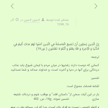
منتشر شده توسط
ادمین ادمین
در
آذر
16, 1398
إِنَّ الَّذِينَ يُحِبُّونَ أَنْ تَشِيعَ الْفاحِشَةُ فِي الَّذِينَ آمَنُوا لَهُمْ عَذابٌ أَلِيمٌ فِي
الدُّنْيا وَ الْآخِرَةِ وَ اللَّهُ يَعْلَمُ وَ أَنْتُمْ لا تَعْلَمُونَ ( نور:19)
ترجمه:
كسانى كه دوست دارند زشتيها در ميان مردم با ايمان شيوع يابد عذاب
دردناكى براى آنها در دنيا و آخرت است، و خداوند مى‏داند و شما نمى‏دانيد.
تفسير:
اشاعه فحشاء ممنوع است
باز در اين آيات سخن از” داستان افك” و عواقب شوم و دردناك شايعه‏
سازى تفسير نمونه، ج‏14، ص: 402
و اتهام ناموسى نسبت به افراد پاك است، چرا كه اين مساله بقدرى مهم