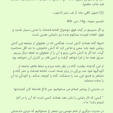
فيه عذاب عظيم).
(2) اصول كافى جلد 2 باب ستر الذنوب،
تفسير نمونه، ج‏14، ص: 406
و اگر مى‏بينيم در آيات فوق موضوع اشاعه فحشاء با لحنى بسيار شديد و
فوق- العاده كوبنده محكوم شده نيز دليلش همين است.
اصولا گناه همانند آتش است، هنگامى كه در نقطه‏اى از جامعه اين آتش
روشن شود بايد سعى و تلاش كرد كه آتش خاموش، يا حد اقل محاصره
گردد، اما اگر به آتش دامن زنيم و آن را از نقطه‏اى به نقطه ديگر ببريم،
حريق همه جا را فرا خواهد گرفت و كسى قادر بر كنترل آن نخواهد بود.
از اين گذشته عظمت گناه در نظر عامه مردم و حفظ ظاهر جامعه از
آلودگيها خود سد بزرگى در برابر فساد است، اشاعه فحشاء و نشر گناه و
تجاهر به فسق اين سد را مى‏شكند، گناه را كوچك مى‏كند، و آلودگى به آن
را ساده مى‏نمايد.
در حديثى از پيامبر اسلام ص مى‏خوانيم: من اذاع فاحشة كان كمبتدئها:
” كسى كه كار زشتى را نشر دهد همانند كسى است كه آن را در آغاز
انجام داده” «1».
در حديث ديگرى از امام موسى بن جعفر ع مى‏خوانيم كه مردى خدمتش