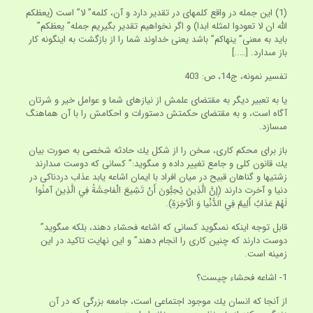
(1) اين جمله در واقع كلمه‏اى در تقدير دارد و آن، كلمه” لا” است (يعظكم
اللَّه ان لا تعودوا لمثله ابدا) و اگر نخواهيم تقدير بگيريم جمله” يعظكم”
بايد به معنى” ينهاكم” باشد يعنى خداوند شما را از بازگشت به اينگونه كار
باز مى‏دارد. […..]
تفسير نمونه، ج‏14، ص: 403
يا به تعبير ديگر به مقتضاى علمش از نيازهاى شما و عوامل خير و شرتان
آگاه است، و به مقتضاى حكمتش دستورات و احكامش را با آن هماهنگ
مى‏سازد.
باز براى محكم كارى، سخن را از شكل يك حادثه شخصى به صورت بيان
يك قانون كلى و جامع تغيير داده و مى‏گويد:” كسانى كه دوست مى‏دارند
زشتيها و گناهان قبيح در ميان افراد با ايمان اشاعه يابد عذاب دردناكى در
دنيا و آخرت دارند (إِنَّ الَّذِينَ يُحِبُّونَ أَنْ تَشِيعَ الْفاحِشَةُ فِي الَّذِينَ آمَنُوا
لَهُمْ عَذابٌ أَلِيمٌ فِي الدُّنْيا وَ الْآخِرَةِ).
قابل توجه اينكه نمى‏گويد كسانى كه اشاعه فحشاء دهند، بلكه مى‏گويد”
دوست دارند كه چنين كارى را انجام دهند” و اين نهايت تاكيد در اين
زمينه است.
1- اشاعه فحشاء چيست؟
از آنجا كه انسان يك موجود اجتماعى است، جامعه بزرگى كه در آن