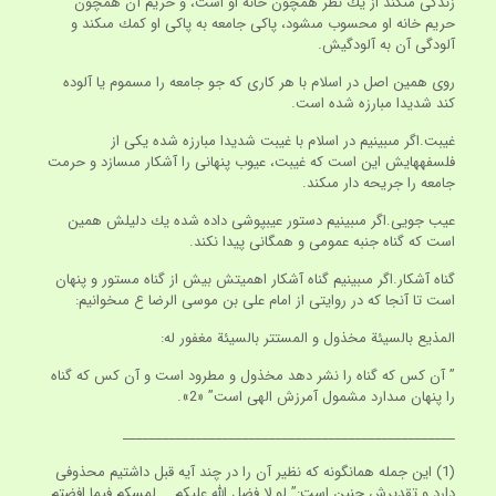
زندگى مى‏كند از يك نظر همچون خانه او است، و حريم آن همچون
حريم خانه او محسوب مى‏شود، پاكى جامعه به پاكى او كمك مى‏كند و
آلودگى آن به آلودگيش.
روى همين اصل در اسلام با هر كارى كه جو جامعه را مسموم يا آلوده
كند شديدا مبارزه شده است.
غیبت.اگر مى‏بينيم در اسلام با غيبت شديدا مبارزه شده يكى از
فلسفه‏هايش اين است كه غيبت، عيوب پنهانى را آشكار مى‏سازد و حرمت
جامعه را جريحه دار مى‏كند.
عیب جویی.اگر مى‏بينيم دستور عيب‏پوشى داده شده يك دليلش همين
است كه گناه جنبه عمومى و همگانى پيدا نكند.
گناه آشکار.اگر مى‏بينيم گناه آشكار اهميتش بيش از گناه مستور و پنهان
است تا آنجا كه در روايتى از امام على بن موسى الرضا ع مى‏خوانيم:
المذيع بالسيئة مخذول و المستتر بالسيئة مغفور له:
” آن كس كه گناه را نشر دهد مخذول و مطرود است و آن كس كه گناه
را پنهان مى‏دارد مشمول آمرزش الهى است” «2».
__________________________________________________
(1) اين جمله همانگونه كه نظير آن را در چند آيه قبل داشتيم محذوفى
دارد و تقديرش چنين است:” لو لا فضل اللَّه عليكم … لمسكم فيما افضتم