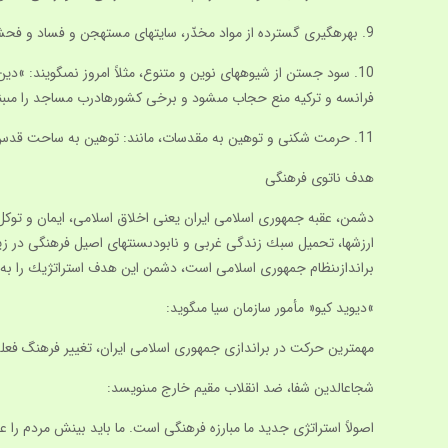
9. بهره‏گيرى گسترده از مواد مخدّر، سايت‏هاى مستهجن و فساد و فحشاء.
10. سود جستن از شيوه‏هاى نوين و متنوع، مثلاً امروز نمى‏گويند:
فرانسه و تركيه منع حجاب مى‏شود و برخى كشورهادرب مساجد را مى‏بن
11. حرمت شكنى و توهين به مقدسات، مانند: توهين به ساحت قدس پيامبر اعظم(ص)با نوشتن كتاب توسط سلمان رشدى مرتد و انتشار كاريكاتور در كشور دانمارك، و توهين به‏قرآن و… .
هدف ناتوى فرهنگى
دشمن، عقبه جمهورى اسلامى ايران يعنى اخلاق اسلامى، ايمان و توكل 
ارزش‏ها، تحميل سبك زندگى غربى و نابودى‏سنت‏هاى اصيل فرهنگى در 
براندازى‏نظام جمهورى اسلامى است، دشمن اين هدف استراتژيك را ب
»ديويد كيو« مأمور سازمان سيا مى‏گويد:
مهم‏ترين حركت در براندازى جمهورى اسلامى ايران، تغيير فرهنگ فعلى
شجاع‏الدين شفا، ضد انقلاب مقيم خارج مى‏نويسد:
اصولاً استراتژى جديد ما مبارزه فرهنگى است. ما بايد بينش مردم را عوض