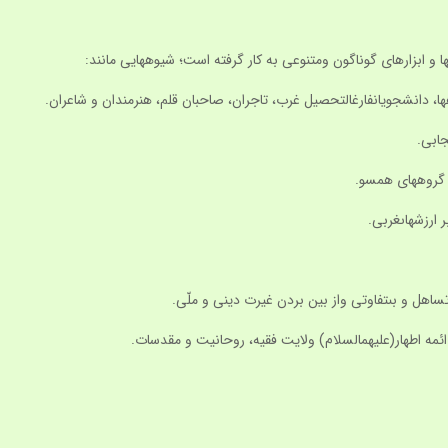
 ابزارهاى گوناگون ومتنوعى به كار گرفته است؛ شيوه‏هايى مانند: