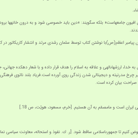
 »دين افيون جامعه‏است« بلكه مى‏گويند: »دين بايد خصوصى شود و به درون خانه‏ها
دند.
به خدا، ارزش‏هاى‏الهى و علاقه به اسلام را هدف قرار داده و با شعار دهكده جها
زير چرخ مدرنيته و ديجيتالى شدن زندگى روى آورده است.فرياد بلند ناتوى فرهنگى
ه صراحت بيان كرده است.
 ايران است و مامصمّم به آن هستيم. [خرم، مسعود، هويّت، ص 18.]
 كنيم تا جمهورى‏اسلامى ساقط شود. [ر. ك. نفوذ و استحاله، معاونت سياسى نمايندگى و