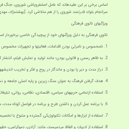
اساس برخى بر اين عقيده‏اند كه عامل اصلى‏فروپاشى شوروى، جنگ فرهن
سرانجام بلوك قدرتمند شوروى را از هم متلاشى كرد. [بهشتى‏نژاد، مهدى، ناتوى فر
ويژگى‏هاى ناتوى فرهنگى
ناتوى فرهنگى به دليل ويژگى‏هاى خود از پيچيدگى خاصى برخوردار است و 
1. نامحسوس و نامرئى بودن اقدامات، فعاليت‏ها و تجهيزات مخصوص به خود.
2. به ظاهر رسمى و قانونى بودن؛ مانند توليد و نمايش فيلم، انتشار كتاب و مجله وروزنامه، سخنرانى، مباحثه، شعر، رمان، عكس و… در قالب ترويج فرهنگ و هنر و تبادل‏انديشه و تضارب آراء.
3. دراز مدت و دير پا بودن و ماندگار در روح و فكر و تخريب انديشه‏ها.
4. هدف گرفتن فرهنگ به عنوان سنگ زيرين و پايه اصلى جامعه و نسخ هويت اسلامى وملّى و بيگانه كردن انسانها از خود.
5. استفاده ازتمامى حربه‏هاى سياسى، اقتصادى، نظامى، روانى، تبليغاتى و… .
6. با برنامه عمل كردن و داشتن طرح و برنامه در فواصل كوتاه مدت، ميان مدت و درازمدت؛ برنامه‏هايى با عنوان: ايران‏شناسى، اسلام‏شناسى، شيعه‏شناسى، عاشوراشناسى وفرهنگ انتظار.
7. استفاده از ابزارها و امكانات تكنولوژيكى گسترده و متنوع با تخصيص بودجه‏هاى‏كلان. [پيشين.]
8. استفاده از ادبيات و الفاظ مردم‏پسند، مانند: آزادى، دموكراسى، حقوق بشر، امنيت،پيشرفت، تمدّن، توسعه و تبادل فرهنگى و… .