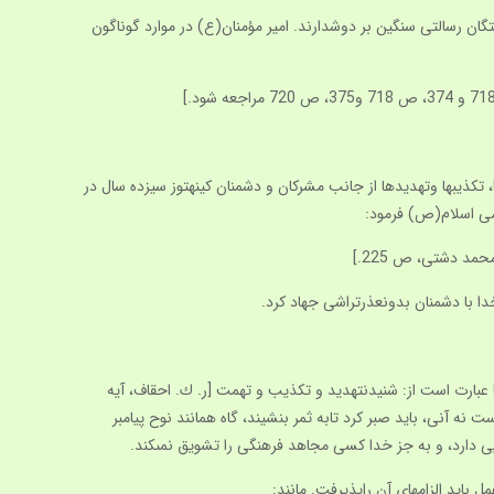
ن رسالتى سنگين بر دوش‏دارند. امير مؤمنان(ع) در موارد گوناگون
تكذيب‏ها وتهديدها از جانب مشركان و دشمنان كينه‏توز سيزده سال در
امى اسلام(ص) فرمود:
ا با دشمنان بدون‏عذرتراشى جهاد كرد.
 عبارت است از: شنيدن‏تهديد و تكذيب و تهمت [ر. ك. احقاف، آيه
از منطق بى‏بهره‏اند؛ نتيجه جهاد فرهنگى تدريجى است نه آنى، بايد صبر كرد تابه ثمر بنشيند، گاه همانند نوح پيامبر
بايد الزامهاى آن راپذيرفت. مانند: