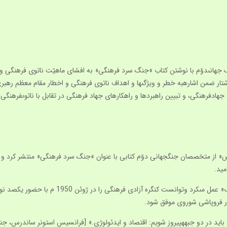
ان جنگ جهانى‏دوّم با نوشتن كتاب »جنگ سرد فرهنگى« به افشاى ماهيّت ناتوى فره
شتار ضمن اشاره‏به خطر و ويژگى‏ها و اهداف ناتوى فرهنگى و اخطار مقام معظم ره
جهادفرهنگى، و تبيين راهبردها و راهكارهاى جهاد فرهنگى در تقابل با ناتوى‏فرهنگى.
ندرس« از متخصصان جنگ‏جهانى دوّم كتابى با عنوان »جنگ سرد فرهنگى« منتشر كرد و ب
ميد.
از نظر خانم »ساندرس« سازمان سيا در مقام »وزارت 
 در فروپاشى شوروى موفق شود.