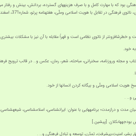
گى بود كه با مهارت كامل و با صرف هزينه‏هاى گسترده، بردانش، بينش و رفتار مر
هنگى در تقابل با هويت اسلامى وملّى، هفته‏نامه پرتو، شماره371، اسفند 85، ص4.]
خطرش‏افزون‏تر از ناتوى نظامى است و قهراً مقابله با آن نيز با مشكلات بيشترى موا