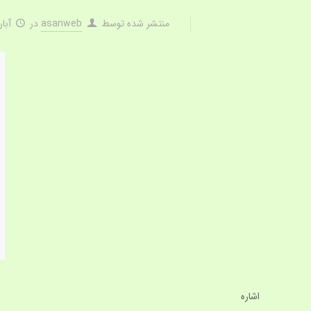
منتشر شده توسط
asanweb
در
آبان 14,
اشاره