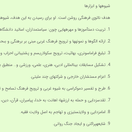
شيوه‏ها و ابزارها
هدف ناتوى فرهنگى روشن است. او براى رسيدن به اين هدف، شيوه‏ها و
1. تربيت دست‏آموزها و مهره‏هايى چون: سياستمداران، اساتيد دانشگاهها، دانشجويان‏فارغ‏التحصيل غرب، تاجران، صاحبان قلم، هنرمندان و شاعران.
2. ارائه الگوها و نمونه‏ها و ترويج فرهنگ غربى مبنى بر برهنگى و بى‏حجابى.
3. تبليغ فراماسونرى، بهائيت، ترويج سكولاريسم و پشتيبانى احزاب و گروههاى همسو.
4. تشكيل مسابقات بين‏المللى ادبى، هنرى، علمى، ورزشى و… منطبق بر ارزش‏هاى‏غربى.
5. اعزام مستشاران خارجى و شركت‏هاى چند مليتى.
6. طرح و تفسير دموكراسى به شيوه غربى و ترويج فرهنگ تسامح و تساهل و بى‏تفاوتى واز بين بردن غيرت دينى و ملّى.
7. تقدس‏زدايى و حمله به ارزش‏ها؛ اهانت به خدا، پيامبران، قرآن، دين، ائمه اطهار(عليهم‏السلام) ولايت فقيه، روحانيت و مقدسات.
8. امام‏زدايى و ولايت‏ستيزى و تهاجم به اصل ولايت فقيه.
9. شايعه‏پراكنى و ايجاد جنگ روانى.