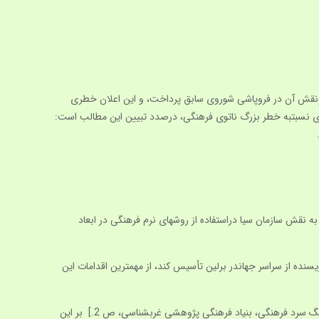
نگى ونقش آن در فروپاشى شوروى سابق پرداخت، و اين اعلان خطرى
برى نسبت‏به خطر بزرگ ناتوى فرهنگى، درصدد تبيين اين مطالب است:
ه نقش سازمان سيا دراستفاده از روش‏هاى نرم فرهنگى در ابعاد
فرهنگ بلوك غرب« عمل مى‏كرد وتوانست كنگره آزادى فرهنگى را در ژوئن 1950 م با حضور يكصد نويسنده از سراسر جهان‏در برلين تأسيس كند، از مهم‏ترين اقدامات اين
نيكسون، رئيس جمهور اسبق آمريكا گفته بود: »ما در رقابت با شوروى بايد در دو جبهه‏پيروز شويم: اقتصاد و ايدئولوژى.« [فرانسيس استونر ساندرس، جنگ سرد فرهنگى، بنياد فرهنگى پژوهشى غرب‏شناسى، ص 2.] بر اين