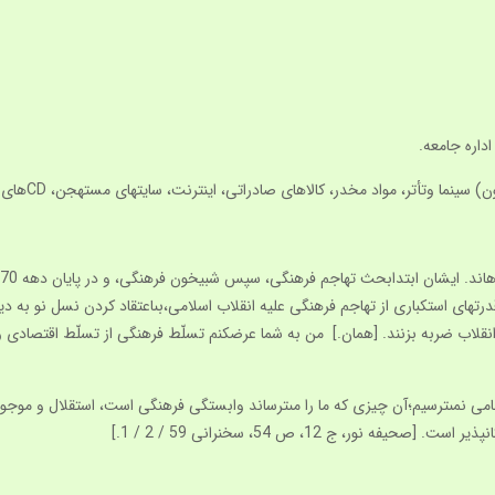
، مواد مخدر، كالاهاى صادراتى، اينترنت، سايت‏هاى مستهجن، CDهاى فاسد و… رابه‏كار گرفته است.
تهاى استكبارى از تهاجم فرهنگى عليه انقلاب اسلامى،بى‏اعتقاد كردن نسل نو به دين
هدف اين است كه… به اصل انقلاب ضربه بزنند. [همان.] من به شما عرض‏كنم تسلّط فرهنگى از تسلّ
نظامى نمى‏ترسيم؛آن چيزى كه ما را مى‏ترساند وابستگى فرهنگى است، استقلال و مو
نور، ج 12، ص 54، سخنرانى 59 / 2 / 1.]