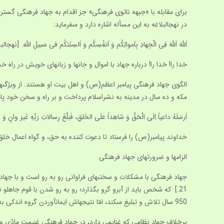
براى مقابله با »جبهه ناتوى فرهنگى« جز اقدام به جهاد فرهنگى گست
در نهج‏البلاغه به اين مسأله اشاره دارد و مى‏فرمايد:
اَللَّهَ اَللَّهَ فِى الْجِهادِ بِاَموالِكُم وَ اَنفُسِكُم وَ اَلسِنَتكُم فى سَبيلِ اللَّهِ. [نهج‏البلاغه، نامه 47، بند 6، ترجمه محمد دشتى، ص 559. همچنين به حكمت 373، ص 718 و 374، ص 8
خدا را! خدا را! درباره جهاد با اموال و جانها و زبان‏هاى خويش در راه خد
الگوى جهاد فرهنگى پيامبر اعظم(ص) و اهل بيت او هستند. از ويژگى‏ها
مكه و ده سال در مدينه به نشراسلام پرداخت و بر راه و سخن خود پا
اَرسَلَهُ داعياً اِلَى الْحَقِّ وَ شاهِداً عَلَى الخَلقِ، فَبَلَّغَ رِسالاتِ رَبِّهِ غَيرَ وانٍ وَ لا مُقَصِّرِ
خداوند پيامبر(ص) را فرستاد تا دعوت كننده به حق، و گواه اعمال خل
الزامها و ضرورت‏هاى جهاد فرهنگى
جهاد فرهنگى با مشكلات و سختى‏هاى فراوانى رو به رو است و با جهاد 
950 سال تلاش و تبليغ مى‏كند، امّا نتيجه‏اش ايمان‏آوردن گروه اندكى به تعداد سرنشينان كشتى هستند؛ برخلاف پيروزى نظامى كه تشويق‏ها وتقديرها در پى دارد، و به جز خدا كسى مجاهد فرهنگى را تشويق نمى‏كند.
برخلاف جهاد نظامى كه غنايمى دارد، در جهاد فرهنگى غنيمت مادّى و 