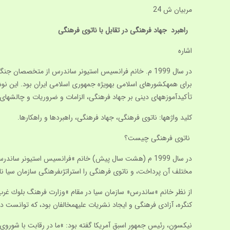
مربیان ش 24
راهبرد جهاد فرهنگى در تقابل با ناتوى فرهنگى
اشاره
در سال 1999 م. خانم فرانسيس استيونر ساندرس از متخصص
براى همه‏كشورهاى اسلامى به‏ويژه جمهورى اسلامى ايران بود. اين نو
تأكيدآموزه‏هاى دينى بر جهاد فرهنگى، الزامات و ضروريات و چالش‏هاى 
كليد واژه‏ها: ناتوى فرهنگى، جهاد فرهنگى، راهبردها و راهكارها.
ناتوی فرهنگی چیست؟
در سال 1999 م (هشت سال پيش) خانم »فرانسيس استيونر سا
مختلف آن پرداخت، و ناتوى فرهنگى را استراتژى‏فرهنگى سازمان سيا نا
كنگره، آزادى فرهنگى و ايجاد نشريات عليه‏مخالفان بود، كه توانست