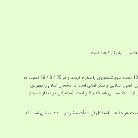
مقام معظم رهبرى در دهه دوّم انقلاب اسلامى هشدارهاى لازم را داده‏اند. ايشان ابتدابحث تهاجم فرهنگى، سپس شبيخون فرهنگى، و در پايان دهه 1370 بحث فروپاشى‏شوروى را مطرح كردند و در 85 / 8 / 18 نسبت به
، اصول انقلابى و تفكّر فعالى است كه دشمنان اسلام را به‏هراس
ط اقتصادى و از تسلط سياسى هم خطرناك‏تر است. [سخنرانى در ديدار با مردم
جوديت هر جامعه ازاستقلال آن نشأت مى‏گيرد و ساده‏انديشى است كه