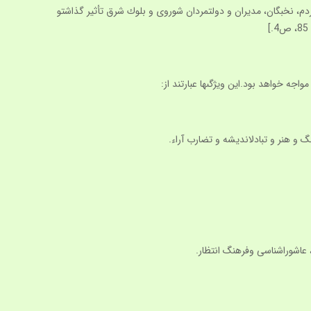
دم، نخبگان، مديران و دولتمردان شوروى و بلوك شرق تأثير گذاشت‏و
جه خواهد بود.اين ويژگى‏ها عبارتند از: