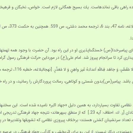
رده راهى باقى نمانده‏است. يك بسيج همگانى لازم است. خواص، نخبگان و فرهيختگا
71 و375، ص 720 مراجعه شود.]
ا.
ى پيامبرخدا(ص) خستگى‏ناپذيرى او در اين راه بود. آن حضرت با وجود همه تهمت‏ها، 
يدارى كرد تا سرانجام پيروز شد. امام على(ع) در مورداين حركت فرهنگى رسول گر
، وَ جاهَد فِى‏اللَّهِ اَعداءَهُ غَيرَ واهِنٍ وَ لا مُعَذّرٍ. [نهج‏البلاغه، خطبه 116، ترجمه محمد دشتى، ص 225.]
ق باشد. پيامبر(ص)بدون سُستى و كوتاهى، رسالت پروردگارش را رسانيد، و در راه خد
نظامى تفاوت بسياردارد، به همين دليل »جهاد اكبر« ناميده شده است. اين سختى‏ها
21.] كه شخص بايد از آبرو گرو بگذارد؛ رو به رو شدن با قوم جاهل‏و نادان [ر. ك. احقاف: آيه 23.] كه 
دستمزدى دركار نيست. از اين رو براى اثربخشى و كارآيى جهاد فرهنگى در عرصه عمل 