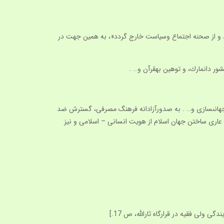
 برود و از صحنه اجتماع وسياست خارج گردد«، به همين جهت در
نى، جهانى‏سازى و… . به صدورآزادانه فرهنگ مصرفى، گسترش ضد
 عارى ساختن جهان اسلام از هويت انسانى – اسلامى و نيز
لى فقيه در قرارگاه ثاراللَّه، ص 17.]