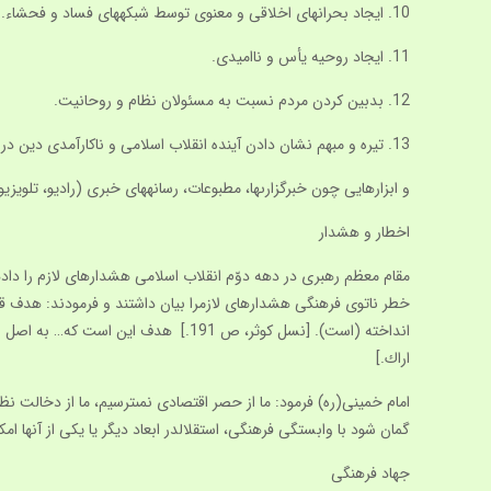
10. ايجاد بحرانهاى اخلاقى و معنوى توسط شبكه‏هاى فساد و فحشاء.
11. ايجاد روحيه يأس و نااميدى.
12. بدبين كردن مردم نسبت به مسئولان نظام و روحانيت.
13. تيره و مبهم نشان دادن آينده انقلاب اسلامى و ناكارآمدى دين در اداره جامعه.
و ابزارهايى چون خبرگزارى‏ها، مطبوعات، رسانه‏هاى خبرى (راديو، تلويزيون) سينما وتأتر
اخطار و هشدار
خطر ناتوى فرهنگى هشدارهاى لازم‏را بيان داشتند و فرمودند: هدف قدر
انداخته (است). [نسل كوثر، ص 191.] 
اراك.]
امام خمينى(ره) فرمود: ما از حصر اقتصادى نمى‏ترسيم، ما از دخالت 
گمان شود با وابستگى فرهنگى، استقلال‏در ابعاد ديگر يا يكى از آنها امكان‏پذير است. [صحيفه 
جهاد فرهنگی