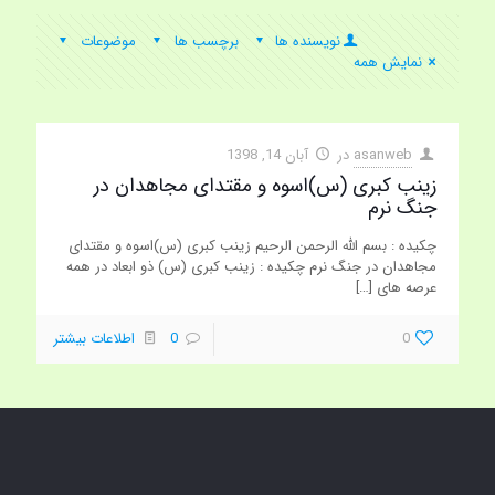
نویسنده ها
برچسب ها
موضوعات
نمایش همه
asanweb
در
آبان 14, 1398
زینب کبری (س)اسوه و مقتدای مجاهدان در
جنگ نرم
چکیده : بسم الله الرحمن الرحیم زینب کبری (س)اسوه و مقتدای
مجاهدان در جنگ نرم چکیده : زینب کبری (س) ذو ابعاد در همه
عرصه های
[…]
0
0
اطلاعات بیشتر