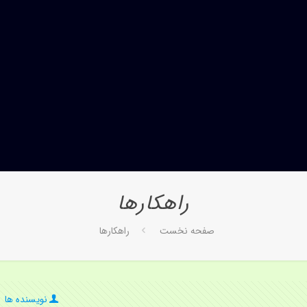
راهکارها
صفحه نخست
راهکارها
نویسنده ها