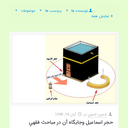
نویسنده ها
برچسب ها
موضوعات
نمایش همه
ادمین ادمین
در
آبان 14, 1398
حجر اسماعيل وجايگاه آن در مباحث فقهي