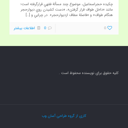
چکيده حجراسماعيل، موضوع چند مسألة فقهي قرارگرفته است؛
مانند «داخل طواف قرار گرفتن»، «دست کشيدن روي ديوارحجر
هنگام طواف» و «فاصلة مطاف ازديوارحجر». در چرايي و
[…]
0
0
اطلاعات بیشتر
کلیه حقوق برای نویسنده محفوظ است .
کاری از گروه طراحی آسان وب