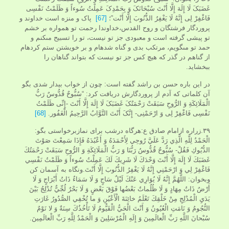
غَضَبَکَ لَا إِلَهَ إِلَّا أَنْتَ سُبْحَانَکَ وَ بِحَمْدِکَ عَمِلْتُ سُوءاً وَ ظَلَمْتُ نَفْسِی
فَاغْفِرْ لِی‏ إِنَّهُ لَا یَغْفِرُ الذُّنُوبَ إِلَّا أَنْت‏”؛
[67]
پاک و منزه است خداوند و
پروردگار فرشتگان و روح القدس،خداوندا رحمت تو همواره بر خشم
تو پیشى گرفته است و معبودى جز تو نیست، تو را تسبیح مى‏کنم و
حمد تو مى‏گویم، مرتکب بدى و گناه شده‏ام و بر خویشتن ستم کرده‏ام
از گناهم در گذر که هیچ کس جز تو نیست که بتواند گناهان را
ببخشاید.
در این باره حسن بن راشد گفته است: چون از خواب بیدار شدى بگو
آن کلماتى که آدم از پروردگارش دریافت کرد: “سُبُّوحٌ قُدُّوسٌ رَبُّ
الْمَلَائِکَةِ وَ الرُّوحِ سَبَقَتْ رَحْمَتُکَ غَضَبَکَ لَا إِلَهَ إِلَّا أَنْتَ -إِنِّی ظَلَمْتُ
نَفْسِی فَاغْفِرْ لِی‏ وَ ارْحَمْنِی- إِنَّکَ أَنْتَ التَّوَّابُ الرَّحِیمُ‏ الْغَفُور.
[68]
۳۹.زراره ازامام صادق ع:هرگاه درشب برای نمازبرخواستی بگو:
الْحَمْدُ لِلَّهِ الَّذِي رَدَّ عَلَيَّ رُوحِي لِأَحْمَدَهُ وَ أَعْبُدَهُ فَإِذَا سَمِعْتَ صَوْتَ
الدُّيُوكِ فَقُلْ- سُبُّوحٌ قُدُّوسُ رَبُّنَا وَ رَبُّ الْمَلَائِكَةِ وَ الرُّوحِ سَبَقَتْ رَحْمَتُكَ
غَضَبَكَ لَا إِلَهَ إِلَّا أَنْتَ وَحْدَكَ لَا شَرِيكَ لَكَ عَمِلْتُ سُوءاً وَ ظَلَمْتُ نَفْسِي
فَاغْفِرْ لِي‏ وَ ارْحَمْنِي إِنَّهُ لَا يَغْفِرُ الذُّنُوبَ إِلَّا أَنْتَ.ونگاه به آسمان کن
وبخوان: اللَّهُمَّ إِنَّهُ لَا يُوَارِي عَنْكَ لَيْلٌ سَاجٍ وَ لَا سَمَاءٌ ذَاتُ أَبْرَاجٍ وَ لَا
أَرْضٌ ذَاتُ مِهَادٍ وَ لَا ظُلُماتٌ بَعْضُها فَوْقَ بَعْضٍ‏ وَ لَا بَحْرٌ لُجِّيٌّ تُدْلِجُ بَيْنَ
يَدَيِ الْمُدْلِجِ مِنْ خَلْقِكَ تَعْلَمُ‏ خائِنَةَ الْأَعْيُنِ وَ ما تُخْفِي الصُّدُورُ غَارَتِ
النُّجُومُ وَ نَامَتِ الْعُيُونُ وَ أَنْتَ‏ الْحَيُّ الْقَيُّومُ‏ لَا تَأْخُذُكَ‏ سِنَةٌ وَ لا نَوْمٌ‏
سُبْحانَ اللَّهِ رَبِّ الْعالَمِينَ‏ وَ إِلَهِ الْمُرْسَلِينَ‏ وَ الْحَمْدُ لِلَّهِ رَبِّ الْعالَمِينَ.