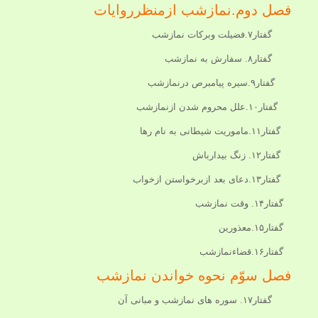
فصل دوم.نمازشب ازمنظرروایات
گفتار۷.فضیلت وبرکات نمازشب
گفتار۸. سفارش به نمازشب
گفتار۹.سیره پیامبرص درنمازشب
گفتار۱۰.علل محروم شدن ازنمازشب
گفتار۱۱.ماموریت شیطانی به نام رها
گفتار۱۲. زنگ بیدارباش
گفتار۱۳.دعای بعد ازبرخواستن ازخواب
گفتار۱۴. وقت نمازشب
گفتار۱۵.معذورین
گفتار۱۶.قضاءنمازشب
فصل سوّم نحوه خواندن نمازشب
گفتار۱۷. سوره های نمازشب و مبانی آن