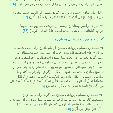
صغیره ای ازآنان سرمی زندوآنان را ازنمازشب محروم می دارد.
[56]
۳۰.ازامام صادق ع:مرد دروغ می گوید.وهمین اوراازنمازشب محروم
می کند. (إِنَ‏ الرَّجُلَ‏ لَيَكْذِبُ‏ الْكَذِبَةَ فَيُحْرَمُ بِهَا صَلَاةَ اللَّيْلِ)
[57]
۳۱. مردی ازامیرمومنان ع پرسید:ازنمازشب محروم می شوم!
فرمود:گناهانت پای بندت شده است. (قَدْ قَيَّدَتْكَ ذُنُوبُكَ)
[58]
گفتار۱۱.ماموریت شیطانی به نام رها
۳۲.محمدبن مسلم درروایتی صحیح ازامام باقرع:برای شب شیطانی
به نام «رها» است.هرگاه بنده ای برای نماز بیدارشود،شیطان به
اومی گوید:بخواب،الان وقت نمازنشده است.(اومی خوابد)وباردوم
ازخواب بیدارمی شود،دوباره شیطان به اومی گوید:هنوزوقت نشده
است.بخواب.شیطان به همین شیوه پیوسته انسان را بخواب می برد
تا صبح صادق دمیده می شود. آن گاه درگوش اوادرارمی کند و با
شادمانی دمش را تکان داده وفریاد(پیروزی)سرمی دهد. (إِنَّ لِلَّيْلِ
شَيْطَاناً يُقَالُ لَهُ الرها…. وَ يَحْبِسُهُ حَتَّى يَطْلُعَ الْفَجْرُ فَإِذَا طَلَعَ الْفَجْرُ بَالَ
فِي أُذُنِهِ ثُمَّ انْصَاعَ‏يَمْصَعُ بِذَنَبِهِ‏ فَخْراً وَ يَصِيحُ)
[59]
۳۲.محمدبن مسلم درروایتی صحیح می گوید:ازامام صادق ع
شنیدم:هرگاه مردی سه مرتبه ازخواب شبانه بیدارشود،وبرای نمازبه پا
نخیزد،شیطان درگوشش ادرارمی کند(واوراآلوده می نماید). (أَتَاهُ
الشَّيْطَانُ فَبَالَ فِي أُذُنِهِ)
[60]