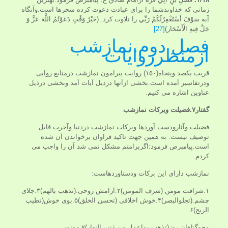
زمانی که خداوندشما را برای عبادت دعوت کرده سحرها است.وآنگاه
آیه سَوْفَ أَسْتَغْفِرُلَكُمْ رَبِّي را تلاوت کرد. (خَيْرُ وَقْتٍ دَعَوْتُمُ اللَّهَ عَزَّ وَ
جَلَّ فِيهِ الْأَسْحَار)
[27]
فصل دوم.نمازشب
ازمنظرروایات
قریب یکصد وپنجاه(۱۵۰) روایت پیرامون نمازشب درمنابع روایی
ودرتفاسیر آمده است.بخشی ازآنها درذیل آیات آمد وبخشی درذیل
عناوین اشاره می کنیم.
گفتار۷.فضیلت وبرکات نمازشب
فضیلت وآثارودست آوردها وبرکات نمازشب دردنیا وآخرت قابل
توصیف نیست. به همین جهت تاکید فراوان برخواندن آن شده
است.پیامبرص فرمود:اگربرامتم مشکل نمی شد آن را واجب می
کردم.
نمازشب دارای این برکات ودستاوردهاست:
۱.شرافت مومن (شرف المومن)۲.آرامش روحی.(تذهب بالهم)۳.جلای
چشم.(تجلوالبصر)۴.خوش اخلاقی (تحسن الخلق)۵.بوی خوش(تطیب
الریح)۶.
محوگناهان روز(تذهب بماعمل من ذنب النهار)۷.مونس