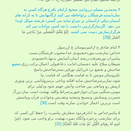
۳.محمدبن مسلم درروایتی صحیح ازامام باقرع:هرگاه کسی به
نمازبایستد،فرشتگان براواحاطه می کنند ازگامهایش تا به کرانه های
آسمان،نیکی ازآسمان بر سراو سایه می گسترد.فرشته موکل اوندا
می دهد: اگرنمازگزارمی دانست با چه کسی مناجات می کند
هرگزازنمازش دست نمی کشید.
(لَوْ يَعْلَمُ الْمُصَلِّي مَنْ يُنَاجِي مَا
انْفَتَلَ.)
[29]
۴.امام صادق ع ازامیرمومنان ع ازرسول
خداص:نمازشب،موردخشنودی خدا،محبوب فرشتگان،سنت
پیامبران،نورمعرفت،ریشه ایمان،آسایش بدنها،ناخشنودی
شیطان،سلاح علیه دشمنان،اجابت دعا،قبولی اعمال،برکت رزق،
شفیع
صاحبش و شفیع نزدعزرائیل،نورقبر،بسترصاحبش،پاسخ
نکیرومنکر،مونس تا به قیامت.هنگامی که قیامت بپا
شود،نمازبرسرصاحبش سایه افکند وتاجی برسرولباسی برتن ونوری
ازپیش رو ومانعی بین صاحب وآتش جهنم شود.ودلیلی برای
مومن،سنگیی میزان،جوازعبوربرصراط وکلید بهشت است.نماز،بزرگ
شمردن وستایش وتسبیح وتمجید وتقدیس وخواندن فرآن ونیاسش
است.برترین اعمال خواندن نمازبه وقت است.
[30]
۵.پیامبرخداص به اباذرفرمود:سفارش پیامبرت را حفظ کن.کسی که
برای نمازشب برخیزد،وآنگاه بمیرد،بهشت براو واجب می شود. (مَنْ
خُتِمَ لَهُ بِقِيَامِ اللَّيْلِ ثُمَّ مَاتَ فَلَهُ الْجَنَّةُ)
[31]