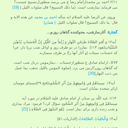
۲/۱۱.احمد بن محمدازامام رضا ع می پرسد:منظورازتسبیح چیست؟
می فرماید:نمازشب است. (ما ذلك التسبيح؟ قال:صلوات الليل.)
[19]
وروى عن الرضا عليه السلام انه سأله
احمد بن محمد
عن هذه الاية و
قال: ما ذلك التسبيح؟ قال:صلوات الليل.
( همان)
گفتار۵.
آثارنمازشب، محوکننده گناهان روز،و…
آیه۱۲.وَ أَقِمِ الصَّلاةَ طَرَفَيِ النَّهارِ وَ زُلَفاً مِنَ اللَّيْلِ إِنَّ الْحَسَناتِ يُذْهِبْنَ
السَّيِّئاتِ(هود:۱۱۴) نمازرا در دو طرف روز و اوائل شب برپا دار، چرا
كه حسنات، سيئات (و آثار آنها را) بر طرف مى‏سازند.
۱/۱۲.
.ازامام صادق ع:منظورازحسنات…،نمازمومن دردل شب است
که گناهان روزراازبین می برد. (صلوة المؤمن بالليل تذهب بما عمل
من ذنب النهار)
[20]
آیه۱۳. سِيماهُمْ فِي وُجُوهِهِمْ مِنْ أَثَرِ السُّجُود(فتح:۲۹)سیمای مومنان
ازاثر سجده نمايان است.
۱/۱۳.عبد اللّه بن سنان از امام صادق عليه السّلام در مورد آيه
سِيماهُمْ‏ فِي‏ وُجُوهِهِمْ‏ مِنْ أَثَرِ السُّجُودِ سؤال كرد؟ فرمود: مراد بيدارى
و شب زنده دارى براى نماز است. (هُوَ السَّهَرُ فِي الصَّلَاةِ.)
[21]
آیه۱۴.
وَالْباقِياتُ‏ الصَّالِحاتُ‏
(الذاريات:۵۱)