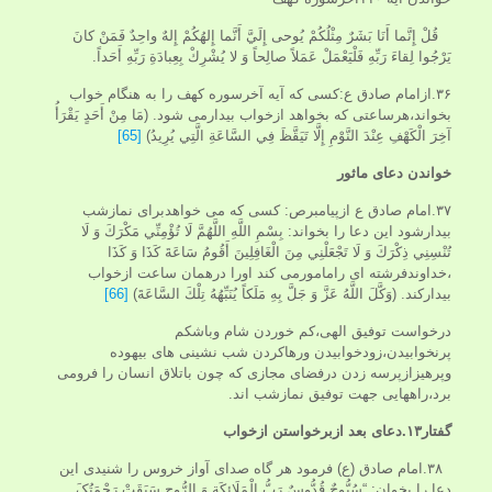
قُلْ إِنَّما أَنَا بَشَرٌ مِثْلُكُمْ يُوحى‏ إِلَيَّ أَنَّما إِلهُكُمْ إِلهٌ واحِدٌ فَمَنْ كانَ
يَرْجُوا لِقاءَ رَبِّهِ فَلْيَعْمَلْ عَمَلاً صالِحاً وَ لا يُشْرِكْ بِعِبادَةِ رَبِّهِ أَحَداً.
۳۶.ازامام صادق ع:کسی که آیه آخرسوره کهف را به هنگام خواب
بخواند،هرساعتی که بخواهد ازخواب بیدارمی شود. (مَا مِنْ أَحَدٍ يَقْرَأُ
آخِرَ الْكَهْفِ عِنْدَ النَّوْمِ إِلَّا تَيَقَّظَ فِي السَّاعَةِ الَّتِي يُرِيدُ)
[65]
خواندن دعای ماثور
۳۷.امام صادق ع ازپیامبرص: کسی که می خواهدبرای نمازشب
بیدارشود این دعا را بخواند: بِسْمِ اللَّهِ اللَّهُمَّ لَا تُؤْمِنِّي مَكْرَكَ وَ لَا
تُنْسِنِي ذِكْرَكَ وَ لَا تَجْعَلْنِي مِنَ الْغَافِلِينَ أَقُومُ سَاعَةَ كَذَا وَ كَذَا
،خداوندفرشته ای رامامورمی کند اورا درهمان ساعت ازخواب
بیدارکند. (وَكَّلَ‏ اللَّهُ‏ عَزَّ وَ جَلَّ بِهِ مَلَكاً يُنَبِّهُهُ تِلْكَ السَّاعَةَ)
[66]
درخواست توفیق الهی،کم خوردن شام وباشکم
پرنخوابیدن،زودخوابیدن ورهاکردن شب نشینی های بیهوده
وپرهیزازپرسه زدن درفضای مجازی که چون باتلاق انسان را فرومی
برد،راههایی جهت توفیق نمازشب اند.
گفتار۱۳.دعای بعد ازبرخواستن ازخواب
۳۸.امام صادق (ع) فرمود هر گاه صداى آواز خروس را شنیدى این
دعا را بخوان: “سُبُّوحٌ قُدُّوسٌ رَبُّ الْمَلَائِکَةِ وَ الرُّوحِ سَبَقَتْ رَحْمَتُکَ