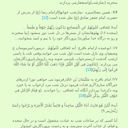
سحربه (نمازشب)واستغفارمی پردازند.
۱/۶.
همين معنا(سیره نمازشب خوانها)ازامام رضا (ع) از پدرش از
حضرت امام جعفر صادق (ع) نقل شده است.
[12]
آیه۷.تَتَجافى‏ جُنُوبُهُمْ عَنِ الْمَضاجِعِ يَدْعُونَ رَبَّهُمْ خَوْفاً وَ طَمَعاً …
(سجده:۱۶) پهلوهايشان از بسترها در دل شب دور مى‏شود (بپا مى‏خيزند
و رو به درگاه خدا مى‏آورند) پروردگار خود را با بيم و اميد مى‏خوانند،…
۱/۷.ابوعبیده ازامام باقرع: آیه تَتَجافى‏ جُنُوبُهُمْ…درموردامیرمومنان ع
وشیعیان وی نازل شده است.اول شب می خوابند،وقتی ثلث یا پاسی
ازشب گذشت ازبسترخواب بلندمی شوند وبه رازونیازباپروردگارشان
می پردازند. (يَنَامُونَ‏ فِي‏ أَوَّلِ‏ اللَّيْلِ‏ فَإِذَا ذَهَبَ ثُلُثَا اللَّيْلِ أَوْ مَا شَاءَ اللَّهُ
فَزِعُوا إِلَى رَبِّهِمْ)
[13]
۲/۷.امام باقرع به سُلَيْمَانَ بْنِ خَالِد ٍفرمود:می خواهی تورا ازدرهای
خیرآگاه سازم؟آری فدات.فرمود:دردل شب مرد ازخواب به پا خیزد
وبه ذکرخدا بپردازد.آنگاه آیه تَتَجافى‏…را خواندند. (وَ قِيَامُ الرَّجُلِ فِي
جَوْفِ اللَّيْلِ بِذِكْرِ اللَّهِ)
[14]
آیه۸.أَمَّنْ هُوَ قانِتٌ آناءَ اللَّيْلِ ساجِداً وَ قائِماً يَحْذَرُ الْآخِرَةَ وَ يَرْجُوا رَحْمَةَ
رَبِّه(زمر:۹)
آيا كسى كه در ساعات شب به عبادت مشغول است و در حال سجده
و قيام، از عذاب آخرت مى‏ترسد، و به رحمت پروردگارش اميدوار