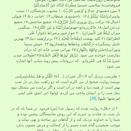
قبروقیامت۸.سلامتی جسم( مَطْرَدَةُ الدَّاءِ عَنْ أَجْسَادِكُمْ)
۹.موردخشنودی خدا( وَ تُرْضِي الرَّبَّ)،۱۰.محبوب فرشتگان،۱۱.سنت
پیامبران(سُنَّةُ نَبِيِّكُمْ )،۱۲. ناخشنودی شیطان،۱۳. اجابت دعا،۱۴.قبولی
اعمال،۱۵.برکت رزق وروزی (تُدِرُّ الرِّزْقَ)،۱۶.شفیع صاحبش،۱۷.شفیع
نزدعزرائیل،۱۸.خاکریزمانع جهنم(سِتْراًبَيْنَهُ وَ بَيْنَ النَّارِ)،۱۹. سنگینی
میزان (ثِقْلًا فِي الْمِيزَانِ) ،۲۰.جوازعبوربرصراط (جَوَازاً عَلَى
الصِّرَاطِ)،۲۱.کلید بهشت (مِفْتَاحاً لِلْجَنَّةِ )،۲۲.برترازهمه دنیا،۲۳.بهترین
عامل پیشگیرانه ازگناهان وخطاها وناهنجاریها،۲۴.
خوش سیما
ونورانی(حَسُنَ‏ وَجْهُهُ‏ بِالنَّهَارِ)،۲۵ نورانی شدن خانه ای که درآن
نمازشب خوانده می شود. (يَزْهَرُ نُورُهَا لِأَهْلِ السَّمَاءِ)۲۶طولانی شدن
عمر( مُدَّ لَهُ فِي عُمُرِهِ)،و…که درروایات پیش روبه مبانی آنها اشاره
می شود:
۱.طبرسی درذیل آیه ۱۱۳آل عمران (…آناءَ اللَّيْلِ وَ هُمْ يَسْجُدُون)می
نویسد:روايت صحيح از نبى اكرم است كه دو ركعت نماز در دل شب
بهتر است از همه دنيا و آنچه در آن است و اگر برامت من مشكل نبود
نماز شب را بر ايشان واجب مي كردم. (ولولا انی اشق علی امتی
لفرضتها علیها)
[28]
۲.از «بلال» روايت شده كه رسول خدا (ص) فرمود: بر شما باد كه در
دل شب به عبادت بر خيزيد كه اين روش شايستگان پيشين بوده و
شما را به خداوند نزديك كند و از گناهان دور ساخته و نهى نمايد و
موجب بخشيدن گناه شده جسم را از كسالت و مرض مصون بدارد.
ترجمه مجمع البيان في تفسير القرآن، ج‏۱۹، ص: ۲۲۵