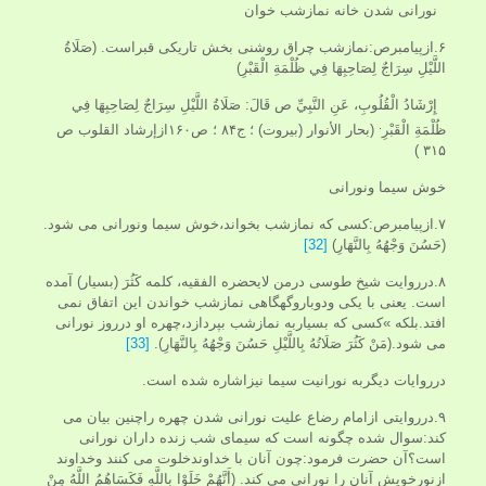
نورانی شدن خانه نمازشب خوان
۶.ازپیامبرص:نمازشب چراق روشنی بخش تاریکی قبراست. (صَلَاةُ
اللَّيْلِ‏ سِرَاجٌ لِصَاحِبِهَا فِي ظُلْمَةِ الْقَبْرِ)
إِرْشَادُ الْقُلُوبِ، عَنِ النَّبِيِّ ص قَالَ: صَلَاةُ اللَّيْلِ‏ سِرَاجٌ لِصَاحِبِهَا فِي
.
ظُلْمَةِ الْقَبْرِ
(بحار الأنوار (بيروت) ؛ ج‏۸۴ ؛ ص۱۶۰ازإرشاد القلوب ص
۳۱۵ )
خوش سیما ونورانی
۷.ازپیامبرص:کسی که نمازشب بخواند،خوش سیما ونورانی می شود.
(حَسُنَ‏ وَجْهُهُ‏ بِالنَّهَارِ)
[32]
۸.درروایت شیخ طوسی درمن لایحضره الفقیه، کلمه كَثُرَ (بسیار) آمده
است. یعنی با یکی ودوباروگهگاهی نمازشب خواندن این اتفاق نمی
افتد.بلکه »کسی که بسیاربه نمازشب بپردازد،چهره او درروز نورانی
می شود.(مَنْ كَثُرَ صَلَاتُهُ بِاللَّيْلِ حَسُنَ‏ وَجْهُهُ‏ بِالنَّهَارِ).
[33]
درروایات دیگربه نورانیت سیما نیزاشاره شده است.
۹.درروایتی ازامام رضاع علیت نورانی شدن چهره راچنین بیان می
کند:سوال شده چگونه است که سیمای شب زنده داران نورانی
است؟آن حضرت فرمود:چون آنان با خداوندخلوت می کنند وخداوند
ازنورخویش آنان را نورانی می کند. (أَنَّهُمْ خَلَوْا بِاللَّهِ فَكَسَاهُمُ اللَّهُ مِنْ