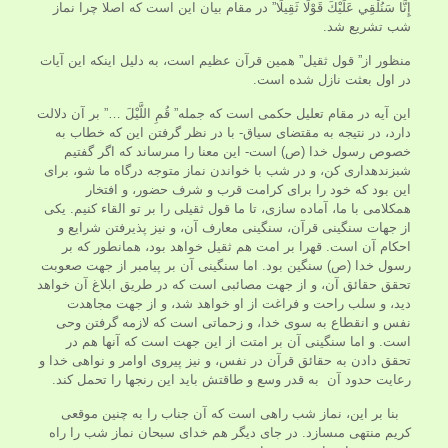
إِنَّا سَنُلْقِي عَلَيْكَ قَوْلًا ثَقِيلًا” در مقام بيان اين است كه اصلا چرا نماز
شب تشريع شد.
منظور از” قول ثقيل” همين قرآن عظيم است، به دليل اينكه اين آيات
در اول بعثت نازل شده است.
اين آيه در مقام تعليل حكمى است كه جمله” قُمِ اللَّيْلَ …” بر آن دلالت
دارد، در نتيجه به مقتضاى سياق- با در نظر گرفتن اين كه خطاب به
خصوص رسول خدا (ص) است- اين معنا را مى‏رساند كه اگر گفتيم
شب‏زنده‏دارى كن، و در شب با خواندن نماز متوجه درگاه ما شو، براى
اين بود كه خود را براى كرامت قرب و شرف حضور، و افتخار
همكلامى با ما، آماده سازى، تا ما قول ثقيلى را بر تو القاء كنيم. يكى
از جهات سنگينى قرآن، سنگينى معارف آن، و نيز پذيرفتن شرايع و
احكام آن است. قهرا بر امت هم ثقيل خواهد بود، همانطور كه بر
رسول خدا (ص) سنگين بود. اما سنگينى آن بر پیامبر از جهت صعوبت
تحقق حقائق آن، و از جهت مصائبى است كه در طريق ابلاغ آن خواهد
ديد، و سلب راحت و فراغت از او خواهد شد، و از جهت مجاهدت
نفس و انقطاع به سوى خدا، و زحماتى است كه لازمه گرفتن وحى
است. و اما سنگينى آن بر امتت از اين جهت است كه آنها هم در
تحقق دادن به حقائق قرآن در نفس، و نيز پيروى اوامر و نواهى خدا و
رعايت حدود آن به قدر وسع و طاقتش بايد اين رنجها را تحمل كند.
بنا بر اين، نماز شب راهى است كه آن جناب را به چنين موقعى
كريم منتهى مى‏سازد. در جاى ديگر هم خداى سبحان نماز شب را راه