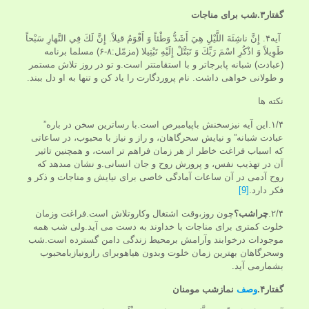
گفتار۳.شب برای مناجات
آیه۴. إِنَّ ناشِئَةَ اللَّيْلِ هِيَ أَشَدُّ وَطْئاً وَ أَقْوَمُ قيلاً. إِنَّ لَكَ فِي النَّهارِ سَبْحاً
طَوِيلاً وَ اذْكُرِ اسْمَ رَبِّكَ وَ تَبَتَّلْ إِلَيْهِ تَبْتِيلا (مزمّل:۸-۶) مسلما برنامه
(عبادت) شبانه پابرجاتر و با استقامت‏تر است.و تو در روز تلاش مستمر
و طولانى خواهى داشت. نام پروردگارت را ياد كن و تنها به او دل ببند.
نکته ها
۱/۴.اين آيه نیزسخنش باپیامبرص است.با رساترين سخن در باره”
عبادت شبانه” و نيايش سحرگاهان، و راز و نياز با محبوب، در ساعاتى
كه اسباب فراغت خاطر از هر زمان فراهم ‏تر است، و همچنين تاثير
آن در تهذيب نفس، و پرورش روح و جان انسانى.و نشان مى‏دهد كه
روح آدمى در آن ساعات آمادگى خاصى براى نيايش و مناجات و ذكر و
فكر دارد.
[9]
۲/۴.
چراشب؟
چون روز،وقت اشتغال وکاروتلاش است.فراغت وزمان
خلوت کمتری برای مناجات با خداوند به دست می آید.ولی شب همه
موجودات درخوابند وآرامش برمحیط زندگی دامن گسترده است.شب
وسحرگاهان بهترین زمان خلوت وبدون هیاهوبرای رازونیازبامحبوب
بشمارمی آید.
گفتار۴.
وصف
نمازشب مومنان