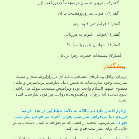
گفتار۱۸.نفرین دشمنان درسجده آخردورکعت اوّل
گفتار۱۹. قنوت نمازوترومستحبات آن
گفتار۲۰.فراموشی قنوت وتر
گفتار۲۱.خواندن قنوت به هرزبانی
گفتار۲۲. خواندن باجهریااخفات؟
گفتار۲۳.تسبیحات حضرت زهرا درپایان
پیشگفتار
درمیان نوافل ونمازهای مستحبی،نافله ای درترازارزشمندی واهمیت
نمازشب وجود ندارد.شاید به همین دلیل نمازشب برپیامبرص وامامان
معصوم علیهم السلام واجب بوده وبرامتش مستحب موکد می باشد.
حدود هیجده آیه درقرآن ویکصدوپنجاه روایت پیرامون نمازشب آمده
است.
مرحوم قاضی عارف و سالک، به علامه طباطبایی در نجف فرمود
فرزندم دنیا می‌خواهی نماز شب بخوان. آخرت می‌خواهی نماز شب
بخوان.
می‌فرمود: تعجب از کسی که می‌خواهد به کمال دست یابد در
حالی که برای نماز شب قیام نمی‌کند.
آیت الله بهجت فرمود: شبی برای نماز شب بیدار شدم در را باز کردم