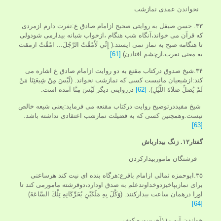
نخواندن عمدی نمازشب
۳۳. حسن صیقل به روایتی صحیح ازامام صادق ع:نفرت دارم ازمردی
که قرآن می خواند،آنگاه شب هنگام ،ازخواب شبانه بیدارمی شودولی
تا هنگامه صبح به نماز نمی ایستد.( إِنِّي لَأَمْقُتُ الرَّجُلَ… امْقُتُ ازمقت
به معنی نفرت،ازچشم افتادن)
[61]
۳۴.شیخ صدوق درکتاب مقنع به دو روایت ازامام صادق ع اشاره می
کند:ازشیعیان مانیست کسی که نمازشب نخواند. (لَيْسَ مِنْ شِيعَتِنَا مَنْ
لَمْ يُصَلِّ صَلَاةَ اللَّيْلِ).
[62]
درروایتی دیگر لَيْسَ مِنَّا آمده است.
شیخ مفیددرتوضیح روایت درکتاب مقنعه می فرماید:یعنی شیعه خالص
نیست.وهمچنین کسی که به فضیلت نمازشب اعتقادی نداشته باشد.
[63]
گفتار۱۲.
زنگ بیدارباش
فرشتگان ماموربیدارکردن
۳۵.ابوحمزه ثمالی ازامام باقرع:هرگاه بنده ای نیت کند هرساعتی
برای نمازبپاخیزدوخداوندعلم به صدق اودارد،دوفرشته مامورمی کند تا
اورا درهمان ساعت بیدارکنند. (وَكَّلَ بِهِ مَلَكَيْنِ يُحَرِّكَانِهِ تِلْكَ السَّاعَةَ)
[64]
خواندن آیه ۱۱۰آخرسوره کهف