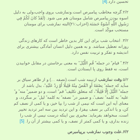
تحسين دارد.
[4]
۲/۲.گرچه مخاطب پیامبرص است.ونمازشب بروی واجب،ولی به دلیل
اسوه بودن پیامبرص شامل مومنان هم می شود. (لَقَدْ كانَ لَكُمْ فِي
رَسُولِ اللَّهِ أُسْوَةٌ حَسَنَة.(احزاب:۲۱)البته نمازشب برای مومنان
مستحب موکّد است.
۳/۲. انتخاب شب براى اين كار بدین خاطر است كه كارهاى زندگى
روزانه تعطيل مى‏باشد. و به همين دليل انسان آمادگى بيشترى براى
انديشه و تفكر و تربيت نفس دارد.
۴/۲.” قيام” در جمله” قُمِ اللَّيْلَ” به معنى برخاستن در مقابل خوابيدن
است، نه فقط روى پا ايستادن است.
۵/۲.
وقت نمازشب
ازنیمه شب است.(نصفه …) و از ظاهر سياق بر
مى‏آيد كه جمله” نِصْفَهُ أَوِ انْقُصْ مِنْهُ قَلِيلًا أَوْ زِدْ عَلَيْهِ”، بدل باشد از
جمله” اللَّيْلَ إِلَّا قَلِيلًا”، كه متعلق تكليف” قم” است، و دو ضمير” منه” و”
عليه” به كلمه” نصف”، و ضمير در” نصفه” به كلمه” ليل” بر مى‏گردد، و
معناى آيه اين است كه نيمى از شب را بپا خيز، و يا كمى از نصف كم
كن، و يا اندكى بر نصف بيفزا، و اين ترديد بين سه امر ترديد تخيير
است، مى‏خواهد بفرمايد: مخيرى بين اينكه درست نيمى از شب را
زنده بدارى، و يا كمى كمتر از نصف، و يا كمى بيشتر از آن را.
[5]
۶/۲.علت وجوب نمازشب برپیامبرص