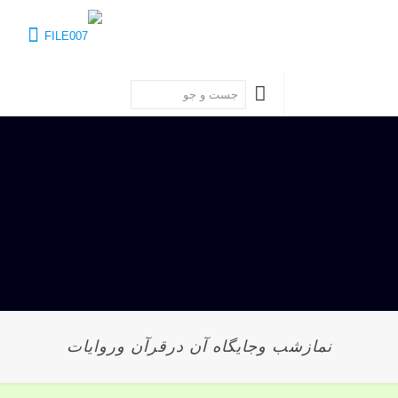
نمازشب وجایگاه آن درقرآن وروایات