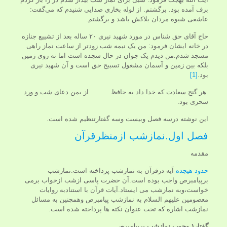
برف آمده بود. برگشتم. از لوله بخاری صدایی شنیدم که می‌گفت:
عاشقی شیوه مردان بلاکش باشد و برگشتم.
حاج آقای حق شناس در مورد شهید نیری ۲۰ ساله بعد از تشییع جنازه
در خانه ایشان فرمود: من یک نیمه شب زودتر از ساعت نماز راهی
مسجد شدم.من دیدم یک جوان در حال سجده است اما نه روی زمین
بلکه بین زمین و آسمان مشغول تسبیح حق است و آن شهید نیری
بود.
[1]
هر گنج سعادت که خدا داد به حافظ از یمن دعای شب و ورد
سحری بود.
این نوشته درسه فصل وبیست وسه گفتارتنظیم شده است.
فصل اول.نمازشب ازمنظرقرآن
مقدمه
حدود هیجده
آیه درقرآن به نمازشب پرداخته است.نمازشب
برپیامبرص واجب بوده است.آن حضرت پاسی ازشب ازخواب برمی
خواست،وبه نمازشب می ایستاد.آیات قرآن با استنادبه روایات
معصومین علیهم السلام به نمازشب پیامبرص وهمچنین به مسائل
نمازشب اشاره که تحت عنوان نکته ها پرداخته شده است.
گفتار۱.وجوب نمازشب برپیامبرص