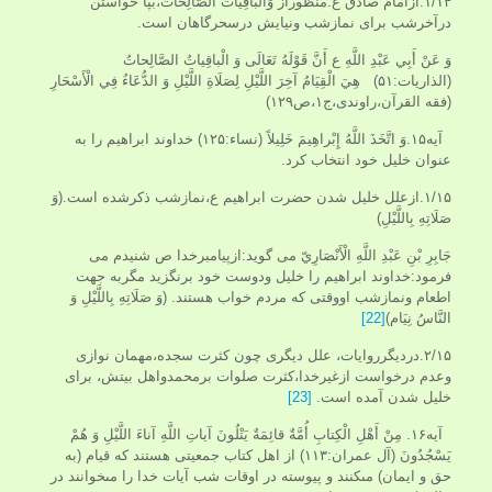
۱/۱۴.ازامام صادق ع:منظوراز وَالْباقِياتُ‏ الصَّالِحاتُ‏،بپا خواستن
درآخرشب برای نمازشب ونیایش درسحرگاهان است.
وَ عَنْ أَبِي عَبْدِ اللَّهِ ع‏ أَنَّ قَوْلَهُ تَعَالَى‏ وَ الْباقِياتُ‏ الصَّالِحاتُ‏
(الذاريات:۵۱) هِيَ الْقِيَامُ آخِرَ اللَّيْلِ لِصَلَاةِ اللَّيْلِ وَ الدُّعَاءُ فِي الْأَسْحَارِ
(فقه القرآن،راوندی،ج۱،ص۱۲۹)
آیه۱۵.وَ اتَّخَذَ اللَّهُ إِبْراهِيمَ خَلِيلاً (نساء:۱۲۵) خداوند ابراهيم را به
عنوان خليل خود انتخاب كرد.
۱/۱۵.ازعلل خلیل شدن حضرت ابراهیم ع،نمازشب ذکرشده است.(وَ
صَلَاتِهِ بِاللَّيْلِ)
جَابِرِ بْنِ عَبْدِ اللَّهِ الْأَنْصَارِيّ می گوید:ازپیامبرخدا ص شنیدم می
فرمود:خداوند ابراهیم را خلیل ودوست خود برنگزید مگربه جهت
اطعام ونمازشب اووقتی که مردم خواب هستند. (وَ صَلَاتِهِ بِاللَّيْلِ وَ
النَّاسُ نِيَام‏)
[22]
۲/۱۵.دردیگرروایات، علل دیگری چون کثرت سجده،مهمان نوازی
وعدم درخواست ازغیرخدا،کثرت صلوات برمحمدواهل بیتش، برای
خلیل شدن آمده است.
[23]
آیه۱۶. مِنْ أَهْلِ الْكِتابِ أُمَّةٌ قائِمَةٌ يَتْلُونَ آياتِ اللَّهِ آناءَ اللَّيْلِ وَ هُمْ
يَسْجُدُونَ (آل عمران:۱۱۳) از اهل كتاب جمعيتى هستند كه قيام (به
حق و ايمان) مى‏كنند و پيوسته در اوقات شب آيات خدا را مى‏خوانند در