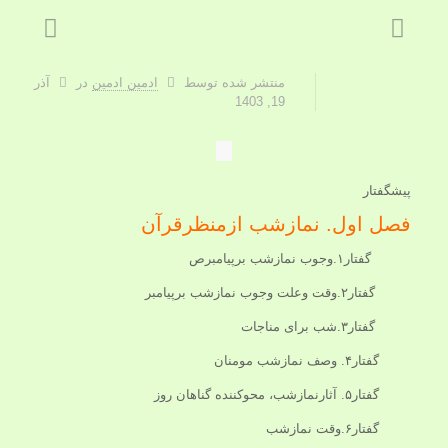
منتشر شده توسط
ادمین ادمین
در
آذر
19, 1403
پیشگفتار
فصل اول. نمازشب ازمنظرقرآن
گفتار۱.وجوب نمازشب برپیامبرص
گفتار۲.وقت وعلت وجوب نمازشب برپیامبر
گفتار۳.شب برای مناجات
گفتار۴. وصف نمازشب مومنان
گفتار۵. آثارنمازشب، محوکننده گناهان روز
گفتار۶.وقت نمازشب