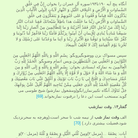
آنگاه پنج آیه ۱۹۰تا۱۹۴سوره آل عمران را بخوان. إِنَّ فِي خَلْقِ
السَّماواتِ وَ الْأَرْضِ وَ اخْتِلافِ اللَّيْلِ وَ النَّهارِ لَآياتٍ لِأُولِي الْأَلْبابِ الَّذِينَ
يَذْكُرُونَ اللَّهَ قِياماً وَ قُعُوداً وَ عَلى‏ جُنُوبِهِمْ وَ يَتَفَكَّرُونَ فِي خَلْقِ
السَّماواتِ وَ الْأَرْضِ رَبَّنا ما خَلَقْتَ هذا باطِلاً سُبْحانَكَ فَقِنا عَذابَ النَّارِ
رَبَّنا إِنَّكَ مَنْ تُدْخِلِ النَّارَ فَقَدْ أَخْزَيْتَهُ وَ ما لِلظَّالِمِينَ مِنْ أَنْصارٍ رَبَّنا إِنَّنا
سَمِعْنا مُنادِياً يُنادِي لِلْإِيمانِ أَنْ آمِنُوا بِرَبِّكُمْ فَآمَنَّا رَبَّنا فَاغْفِرْ لَنا ذُنُوبَنا وَ
كَفِّرْ عَنَّا سَيِّئاتِنا وَ تَوَفَّنا مَعَ الْأَبْرارِ رَبَّنا وَ آتِنا ما وَعَدْتَنا عَلى‏ رُسُلِكَ وَ لا
تُخْزِنا يَوْمَ الْقِيامَةِ إِنَّكَ لا تُخْلِفُ الْمِيعادَ.
سپس مسواک بزن ووضوبگیروبگو: بِسْمِ اللَّهِ وَ بِاللَّهِ اللَّهُمَّ اجْعَلْنِي مِنَ
التَّوَّابِينَ وَ اجْعَلْنِي مِنَ الْمُتَطَهِّرِينَ.وپس اتمام وضوبگو: الْحَمْدُ لِلَّهِ رَبِّ
الْعالَمِينَ.به نمازکه ایستادی بخوان: بِسْمِ اللَّهِ وَ بِاللَّهِ وَ إِلَى اللَّهِ وَ مِنَ
اللَّهِ وَ مَا شَاءَ اللَّهُ وَ لَا حَوْلَ وَ لَا قُوَّةَ إِلَّا بِاللَّهِ اللَّهُمَّ اجْعَلْنِي مِنْ زُوَّارِكَ وَ
عُمَّارِ مَسَاجِدِكَ وَ افْتَحْ لِي يَا رَبِّ بَابَ تَوْبَتِكَ وَ أَغْلِقْ عَنِّي بَابَ مَعْصِيَتِكَ وَ
كُلِّ مَعْصِيَةٍ الْحَمْدُ لِلَّهِ الَّذِي جَعَلَنِي مِمَّنْ يُنَاجِيهِ اللَّهُمَّ أَقْبِلْ عَلَيَّ بِوَجْهِكَ
جَلَّ ثَنَاؤُكَ.آنگاه تکبیرنمازرابگو(ومشغول نمازشو).شیخ طوسی می
گوید:مستحب است این دعا را درقنوت نمازبخواند.
[69]
گفتار۱۴.
وقت نمازشب
الف.
وقت نماز شب
از نیمه شب تا سحر است،(وهرچه به سحرنزدیک
شود،فضیلت بیشتری دارد.)
[70]
آیات: نِصْفَهُ …(مزمل:۲)ومِنْ ثُلُثَيِ اللَّيْلِ وَ نِصْفَهُ وَ ثُلُثَهُ (مزمل:۲۰)وَ