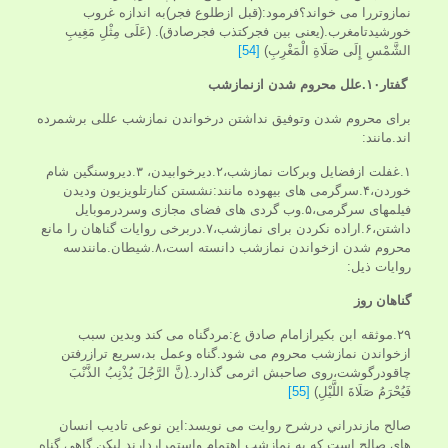
نمازوتررا می خواند؟فرمود:(قبل ازطلوع فجر)به اندازه غروب
خورشیدتامغرب.(یعنی بین فجرکتذب فجرصادق). (عَلَى‏ مِثْلِ‏ مَغِيبِ‏
الشَّمْسِ‏ إِلَى صَلَاةِ الْمَغْرِبِ)
[54]
گفتار
۱۰.علل محروم شدن ازنمازشب
برای محروم شدن وتوفیق نداشتن درخواندن نمازشب عللی برشمرده
اند.مانند:
۱.غفلت ازفضایل وبرکات نمازشب،۲.دیرخوابیدن، ۳.دیروسنگین شام
خوردن،۴.سرگرمی های بیهوده مانند:نشستن کنارتلویزیون ودیدن
فیلمهای سرگرمی،۵.وب گردی های فضای مجازی وسردرموبایل
داشتن،۶.اراده نکردن برای نمازشب،۷.دربرخی روایات گناهان را مانع
محروم شدن ازخواندن نمازشب دانسته است،۸.شیطان.مانندسه
روایات ذیل:
گناهان روز
۲۹.موثقه ابن بکیرازامام صادق ع:مردگناه می کند وبدین سبب
ازخواندن نمازشب محروم می شود.گناه وعمل بد،سریع ترازرفتن
چاقودرگوشت،روی صاحبش اثرمی گذارد.(ِنَّ الرَّجُلَ يُذْنِبُ الذَّنْبَ
فَيُحْرَمُ‏ صَلَاةَ اللَّيْلِ)
[55]
صالح مازندراني درشرح روایت می نویسد:این نوعی تادیب انسان
های صالح است که به نمازشب اهتمام واستمراردارند.لیکن گاهی گناه