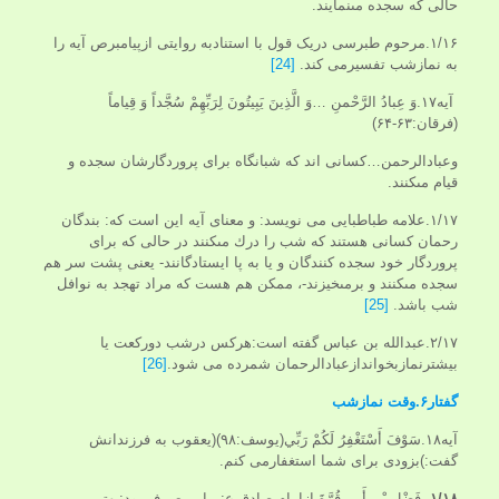
حالى كه سجده مى‏نمايند.
۱/۱۶.مرحوم طبرسی دریک قول با استنادبه روایتی ازپیامبرص آیه را
به نمازشب تفسیرمی کند.
[24]
آیه۱۷.وَ عِبادُ الرَّحْمنِ …وَ الَّذِينَ يَبِيتُونَ لِرَبِّهِمْ سُجَّداً وَ قِياماً
(فرقان:۶۳-۶۴)
وعبادالرحمن…كسانى اند كه شبانگاه براى پروردگارشان سجده و
قيام مى‏كنند.
۱/۱۷.علامه طباطبایی می نویسد: و معناى آيه اين است كه: بندگان
رحمان كسانى هستند كه شب را درك مى‏كنند در حالى كه براى
پروردگار خود سجده كنندگان و يا به پا ايستادگانند- يعنى پشت سر هم
سجده مى‏كنند و برمى‏خيزند-، ممكن هم هست كه مراد تهجد به نوافل
شب باشد.
[25]
۲/۱۷.عبدالله بن عباس گفته است:هرکس درشب دورکعت یا
بیشترنمازبخواندازعبادالرحمان شمرده می شود.
[26]
گفتار۶.وقت نمازشب
آیه۱۸.سَوْفَ أَسْتَغْفِرُ لَكُمْ رَبِّي(یوسف:۹۸)(یعقوب به فرزندانش
گفت:)بزودی برای شما استغفارمی کنم.
۱/۱۸.
فَضْلِ بْنِ أَبِي قُرَّةَ ازامام صادق ع: پیامبرص فرمود:بهترین