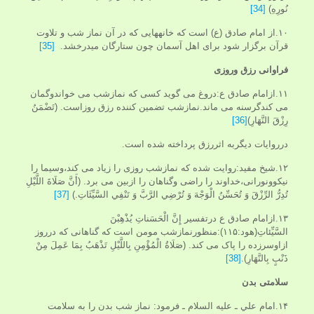
نُورِهِ)
[34]
۱۰.از امام صادق (ع) است كه خانه‏هايى كه در آن نماز شب و تلاوت
قرآن برگزار شود براى اهل آسمان چون ستارگان ميدرخشد.
[35]
فراوانی رزق وروزی
۱۱.ازامام صادق ع:دروغ می گوید کسی که نمازشب می خواندوگمان
می کندگرسنه می ماند.نمازشب تضمین کننده رزق روزاست. (تَضْمَنُ‏
رِزْقَ النَّهَارِ)
[36]
درروایات دیگربه اثررزق پرداخته شده است.
۱۲.شیخ مفید:روایت شده که نمازشب روزی را زیاد می کند،وسیما را
نیکوونورانی،خداوند را راضی وگناهان را ازبین می برد. (أَنَّ صَلَاةَ اللَّيْلِ‏
تُدِرُّ الرِّزْقَ‏ وَ تُحَسِّنُ الْوَجْهَ وَ تُرْضِي الرَّبَّ وَ تَنْفِي السَّيِّئَاتِ.)
[37]
۱۳.ازامام صادق ع درتفسیر إِنَّ الْحَسَناتِ يُذْهِبْنَ
السَّيِّئاتِ‏(هود:۱۱۵):منظورنمازشب مومن است که گناهانی که درروز
ازاوسرزده را پاک می کند. (صَلَاةُ الْمُؤْمِنِ بِاللَّيْلِ تَذْهَبُ بِمَا عَمِلَ مِنْ
ذَنْبٍ بِالنَّهَارِ).
[38]
سلامتی بدن
۱۴.امام علي ـ عليه السلام ـ فرمود: نماز شب بدن را به سلامت