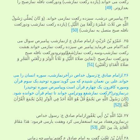
رکعت می خواند.(یازده رکعت نمازشب) ودورکعت نافله نمازصبح را
بعدازوتر.
[49]
۲۴.پیامبرص درشب، سیزده رکعت نمازمی خواند. (وَ كَانَ‏ يُصَلِّي رَسُولُ
اللَّهِ ص ثَلَاثَ عَشْرَةَ رَكْعَةً مِنَ اللَّيْلِ.) (یازده رکعت نمازشب ودورکعت
نافله صبح متصل به نمازشب)
[50]
۲۵. عَمْرُو بْنُ حُرَيْثٍ ازامام صادق ع ازنمازشب پیامبرص سوال می
کند؟امام می فرماید:پیامبر ص سیزده رکعت نمازمی خواند.هشت
رکعت نمازشب،وسه رکعت نماز(شفعّ)ووترودورکعت نافله صبح
ودورکعت نمازصبح. (ثَمَانِيَ صَلَاةَ اللَّيْلِ وَ ثَلَاثاً الْوَتْرَ وَ رَكْعَتَيِ الْفَجْرِ وَ
صَلَاةَ الْغَدَاةِ رَكْعَتَيْنِ)
[51]
۲۶.ازامام صادق ع:رسول خداص درآخرنمازشب، سوره انسان را می
خواند.علی بن نعمان شنیدم که می گوید:سوره توحید،یک سوم قرآن
وسوره کافرون یک چهارم قرآن است.وپیامبرص سوره توحیدرا
درنمازوتر(۳رکعت نمازشفع ووتر)می خواند تا تمام قرآن خوانده شود.
(
كَانَ رَسُولُ اللَّهِ ص يَجْمَعُ‏ قُلْ هُوَ اللَّهُ أَحَدٌ فِي الْوَتْرِ لِكَيْ يَجْمَعَ الْقُرْآنَ
كُلَّهُ.)
[52]
۲۷.عَبْدُ اللَّهِ بْنُ أَبِي يَعْفُورٍازامام صادق ع: رسول خداص
درنمازوترهفتاد مرتبه استغفارمی کرد وهفت بارمی فرمود: هَذَا مَقَامُ
الْعَائِذِ بِكَ مِنَ النَّارِ.
[53]
۲۸.أَبَانُ بْنُ تَغْلِبَ گفت به امام صادق ع گفتم:پیامبرچه زمانی