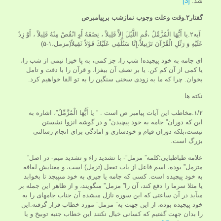
شد.
[3]
گفتار
۲.وقت وعلت وجوب نمازشب برپیامبرص
آیه۲.يا أَيُّهَا الْمُزَّمِّلُ ،قُمِ اللَّيْلَ إِلاَّ قَلِيلاً ، نِصْفَهُ أَوِ انْقُصْ مِنْهُ قَلِيلاً ، أَوْ زِدْ
عَلَيْهِ وَ رَتِّلِ الْقُرْآنَ تَرْتِيلاً،إِنَّا سَنُلْقِي عَلَيْكَ قَوْلاً ثَقِيلاً(مزمل،۱-۵)
اى جامه به خود پيچيده! شب را، جز كمى، به پا خيز! نيمى از شب را،
يا كمى از آن كم كن. يا بر نصف آن بيفزا، و قرآن را با دقت و تامل
بخوان. چرا كه ما به زودى سخنى سنگين را به تو القا خواهيم كرد.
نکته ها
۱/۲.مخاطب اين آيات پيامبر ص است . ” يا أَيُّهَا الْمُزَّمِّلُ”، اشاره به
اين كه دوران” جامه به خود پيچيدن” و در گوشه انزوا نشستن
نيست،بلكه دوران قيام و خودسازى و آمادگى براى انجام رسالتى
بزرگ است.
علامه طباطبایی:كلمه” مزمل”- با تشديد زاء و تشديد ميم- در اصل”
متزمل” بوده، اسم فاعل از باب تفعل (تزمل) است، و معنايش لفافه
به خود پيچيده است. كسى كه جامه يا چيزى به خود مى‏پيچد تا بخوابد
يا مثلا سرما را دفع كند، آن را” مزمل” مى‏گويند، و از ظاهر اين جمله بر
مى‏آيد در آن ساعتى كه اين سوره نازل مى‏شده آن جناب جامه‏اى را به
خود پيچيده بوده، از اين جهت به” مزمل” مورد خطاب قرار گرفته.اين
را بدان جهت گفتيم كه كسانى خيال نكنند اين خطاب جنبه توبيخ و يا