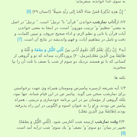
به سوى خدا خوانده، مى‏فرمايد:
” إِنَّ هذِهِ تَذْكِرَةٌ فَمَنْ شاءَ اتَّخَذَ إِلى‏ رَبِّهِ سَبِيلًا” (انسان:۲۹)
[6]
۶/۲.از
آداب نمازشب
،خواندن ” قرآن” با” ترتيل” است. ” ترتيل” در اصل
به معنى” تنظيم” و” ترتيب موزون” است، در اينجا به معنى خواندن
آيات قرآن با تانى و نظم لازم، و اداء صحيح حروف، و تبيين كلمات، و
دقت و تامل در مفاهيم آيات، و فهم وانديشه در نتايج آن است.
[7]
آیه۳. إِنَّ رَبَّكَ يَعْلَمُ أَنَّكَ تَقُومُ أَدْنى‏ مِنْ
ثُلُثَيِ اللَّيْلِ وَ نِصْفَهُ
وَ ثُلُثَهُ وَ
طائِفَةٌ مِنَ الَّذِينَ مَعَك(مزمل:۲۰) پروردگارت مى‏داند كه تو و گروهى از
كسانى كه با تو هستند نزديك دو سوم از شب يا نصف يا ثلث آن را بپا
مى‏خيزيد.
نکته ها
۱/۳.آیه شریفه ازسیره پیامبرص ومومنان همراه وی جهت برخواستن
برای نمازشب سخن می گوید. پيامبر ص در اين قيام شبانه، تنها نبود،
بلكه گروهى از مؤمنان نيز در اين برنامه خودسازى و تربيتى ، همراه
پيامبر ص بودند، و او را به عنوان اسوه و الگويى در اين راه پذيرفته
بودند.(طائِفَةٌ مِنَ الَّذِينَ مَعَك)
۲/۳.
وقت نمازشب
ازنیمه شب آغازمی شود. (ثُلُثَيِ اللَّيْلِ وَ نِصْفَهُ)
تخيير در ميان” دو سوم” و” نصف” و” يك سوم” شب درآیه آمد است.
[8]