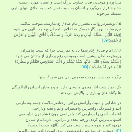
مي‌آورد و موجب رضاي خداوند بزرگ است و انسان مورد رحمت
خداوند قرار مي‌گيرد و انسان به سبب نماز شب، به اخلاق انبياي الهي
تمسك مي‌جويد.
۱۵.بوبصیردرروایتی معتبرازامام صادق ع:نمازشب،موجب سلامتی
تن،رضایت پروردگار،تمسک به اخلاق پیامبران ورحمت الهی می شود.
(قِيَامُ‏ اللَّيْلِ‏ مَصَحَّةُ الْبَدَنِ وَ رِضَا الرَّبِّ وَ تَمَسُّكٌ بِأَخْلَاقِ النَّبِيِّينَ وَ تَعَرُّضٌ
لِرَحْمَتِهِ)
[39]
۱۶.ازامام صادق ع:برشما باد به نمازشب.چرا که سنت پیامبران
وروش صالحان پیشین است وموجب رفع بیماری از بدنتان می شود.
(عَلَيْكُمْ بِصَلَاةِ اللَّيْلِ فَإِنَّهَا سُنَّةُ نَبِيِّكُمْ وَ دَأْبُ‏ الصَّالِحِينَ‏ قَبْلَكُمْ وَ مَطْرَدَةُ
الدَّاءِ عَنْ أَجْسَادِكُمْ.)
[40]
چگونه نمازشب موجب سلامتی بدن می شود؟پاسخ:
یک. نماز شب آثار معنوي و روحی دارد. وروح وجان انسان راازآلودگی
ها وگناه هان بیماری زا پالایش می دهد.
دو.شادابی وامنیت وآرامش روانی ازعناصرسلامت جسم بشمارمی
آیند.وافسردگی واسترس واضطراب وغم وغصه وناراحتی
اعصاب،آدمی را بیمارمی کند.وامراضی چون فشارخون،دیابت،بی
اشتهایی،ترش کردن وزخم معده و…رادرپی دارد.امام علی ع
فرمود:غم واندوه،جسم راذوب می کند. (الهّم یذیب الجسد)
[41]
.همچنین فرمود:غم وغصه،نصف پیری است (الهّم نصف الهرم)