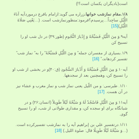
است(بادیگران یکسان است؟!)
۱/۸.مقام نمازشب خوانها.
زراره می گوید:ازامام باقرع درموردآیه آناءَ
اللَّيْلِ ساجِداً…پرسیدم؟فرمود:منظورنمازشب است. (…يَعْنِي‏ صَلَاةَ
اللَّيْلِ)
[15]
آیه۹.وَ مِنَ اللَّيْلِ فَسَبِّحْهُ وَ إِدْبارَ النُّجُومِ (طور:۴۹) در دل شب او را
تسبيح كن
۱/۹.بسيارى از مفسران جمله” وَ مِنَ اللَّيْلِ فَسَبِّحْهُ” را به” نماز شب”
تفسير كرده‏اند،”
[16]
آیه۱۰.وَ مِنَ اللَّيْلِ فَسَبِّحْهُ وَ أَدْبارَ السُّجُودِ (ق:۴۰)و در بخشى از شب او
را تسبيح كن، وهمچنین بعد از سجده‏ها.
۱/۱۰. طبرسی: و من اللّيل يعنى نماز شب و نماز مغرب و عشاء نيز
در آن هست.
[17]
آیه۱۱.وَ مِنَ اللَّيْلِ فَاسْجُدْ لَهُ وَ سَبِّحْهُ لَيْلاً طَوِيلاً (انسان:۲۶) و در
شبانگاه براى او سجده كن، و مقدارى طولانى از شب، او را تسبيح
گوى.
۱/۱۱.درتفسیر علي بن إبراهيم آیه را به نمازشب تفسیرکرده است.
(…وَ سَبِّحْهُ لَيْلًا طَوِيلًا قال: صلوة الليل.)
[18]