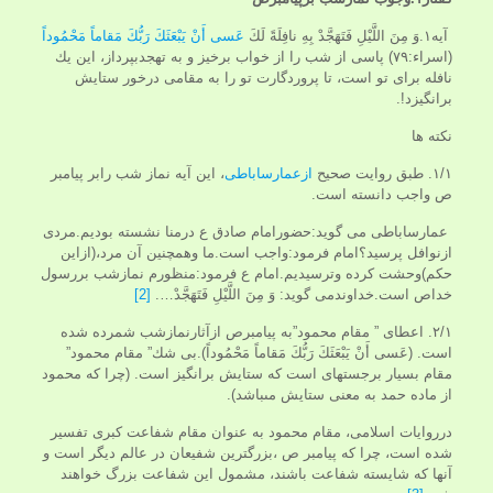
آیه۱.وَ مِنَ اللَّيْلِ فَتَهَجَّدْ بِهِ نافِلَةً لَكَ
عَسى‏ أَنْ يَبْعَثَكَ رَبُّكَ مَقاماً مَحْمُوداً
(اسراء:۷۹) پاسى از شب را از خواب برخيز و به تهجدبپرداز، اين يك
نافله براى تو است، تا پروردگارت تو را به مقامى درخور ستايش
برانگيزد!.
نکته ها
۱/۱. طبق روایت صحیح
ازعمارساباطی
، این آیه نماز شب رابر پيامبر
ص واجب دانسته است.
عمارساباطی می گوید:حضورامام صادق ع درمنا نشسته بودیم.مردی
ازنوافل پرسید؟امام فرمود:واجب است.ما وهمچنین آن مرد،(ازاین
حکم)وحشت کرده وترسیدیم.امام ع فرمود:منظورم نمازشب بررسول
خداص است.خداوندمی گوید: وَ مِنَ اللَّيْلِ فَتَهَجَّدْ….
[2]
۲/۱. اعطای ” مقام محمود”به پیامبرص ازآثارنمازشب شمرده شده
است. (عَسى‏ أَنْ يَبْعَثَكَ رَبُّكَ مَقاماً مَحْمُوداً).بی شك” مقام محمود”
مقام بسيار برجسته‏اى است كه ستايش برانگيز است. (چرا كه محمود
از ماده حمد به معنى ستايش مى‏باشد).
درروايات اسلامى، مقام محمود به عنوان مقام شفاعت كبرى تفسير
شده است، چرا كه پيامبر ص ،بزرگترين شفيعان در عالم ديگر است و
آنها كه شايسته شفاعت باشند، مشمول اين شفاعت بزرگ خواهند