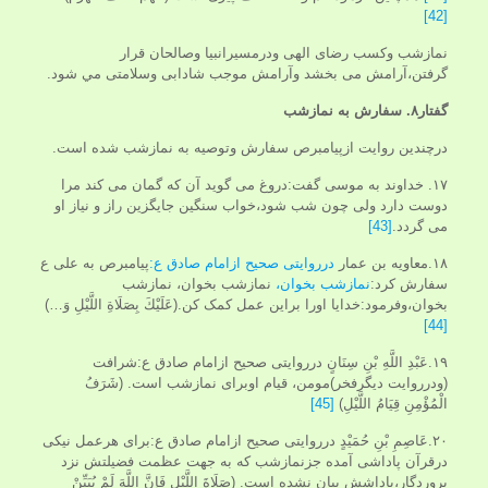
[42]
نمازشب وکسب رضای الهی ودرمسیرانبیا وصالحان قرار
گرفتن،آرامش می بخشد وآرامش موجب شادابی وسلامتی مي شود.
گفتار۸. سفارش به نمازشب
درچندین روایت ازپیامبرص سفارش وتوصیه به نمازشب شده است.
۱۷. خداوند به موسی گفت:دروغ می گوید آن که گمان می کند مرا
دوست دارد ولی چون شب شود،خواب سنگین جایگزین راز و نیاز او
می گردد.
[43]
۱۸.معاویه بن عمار
درروایتی صحیح ازامام صادق ع:
پیامبرص به علی ع
سفارش کرد:
نمازشب بخوان،
نمازشب بخوان، نمازشب
بخوان،وفرمود:خدایا اورا براین عمل کمک کن.(عَلَيْكَ‏ بِصَلَاةِ اللَّيْلِ‏ وَ…)
[44]
۱۹.عَبْدِ اللَّهِ بْنِ سِنَانٍ درروایتی صحیح ازامام صادق ع:شرافت
(ودرروایت دیگرفخر)مومن، قیام اوبرای نمازشب است. (شَرَفُ‏
الْمُؤْمِنِ‏ قِيَامُ اللَّيْلِ)
[45]
۲۰.عَاصِمِ بْنِ حُمَيْدٍ درروایتی صحیح ازامام صادق ع:برای هرعمل نیکی
درقرآن پاداشی آمده جزنمازشب که به جهت عظمت فضیلتش نزد
پروردگار،پاداشش بیان نشده است. (صَلَاةَ اللَّيْلِ فَإِنَّ اللَّهَ لَمْ يُبَيِّنْ