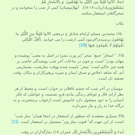
آیه۵. كانُوا قَلِيلاً مِنَ اللَّيْلِ ما يَهْجَعُونَ وَ بِالْأَسْحارِ هُمْ
يَسْتَغْفِرُون(ذاریات:۱۷-۱۸). آنها(مومنان) كمى از شب را مى‏خوابند و در
سحرگاهان استغفار مى‏كنند.
نکات
۱/۵.محمدبن مسلم ازامام صادق ع درمعنی كانُوا قَلِيلًا مِنَ اللَّيْلِ ما
يَهْجَعُونَ پرسیدم؟فرمود:کمی ازشب را می خوابند. (أَقَلَّ اللَّيَالِي
تَفُوتُهُمْ لَا يَقُومُونَ فِيهَا.)
[10]
۲/۵. ” اسحار” جمع” سحر” (بر وزن بشر) در اصل به معنى” پوشيده و
پنهان بودن” است، و چون در ساعات آخر شب پوشيدگى خاصى بر
همه چيز حاكم است” سحر” ناميده شده ووقت نمازشب، بشمارمی
آید، که شاهد اخلاص و صدق ایمان و سیره پرهیزکاران و نیکان ،وقت
تصفیه دل است.
مومنان در آخر شب كه چشم غافلان در خواب است، و محيط از هر
نظر آرام، قال و غوغاى زندگى مادى فرو نشسته، و عواملى كه فكر
انسان را به خود مشغول دارد خاموش است ازخواب برمى‏خيزند، و به
درگاه خدا به راز و نياز مى‏پردازند.
۳/۵.بسيارى معتقدند كه منظور از استغفار در اينجا همان” نماز شب”
است، از اين جهت كه” قنوت نماز وتر” مشتمل بر استغفار است.
[11]
آیه۶.وَ الْمُسْتَغْفِرِينَ بِالْأَسْحارِ (آل عمران:۱۷) نمازگذاران در وقت