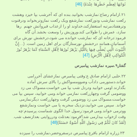
ثَوَابَهَا لِعِظَمِ خَطَرِهَا عِنْدَهُ)
[46]
۲۱.ازامام رضاع:نمازشب بخوانید.بنده ای که آخرشب بپا خیزد وهشت
رکعت نمازشب ودورکعت نمارشفع ویک رکعت نمازوتربخواند ودرقنوت
وترهفتادمرتبه استغفارکند،خداوند او را ازعذاب قبروآتش جهنم رها
سازد، عمرش را طولانی کند،وروزیش را وسعت بخشد.آن گاه
فرمود:درخانه ای که نمازشب خوانده می شود،درخشش نورش برای
آسمانیان،همانند درخشش نورستارگان برای اهل زمین است. (…إِنَّ
الْبُيُوتَ الَّتِي يُصَلَّى فِيهَا بِاللَّيْلِ يَزْهَرُ نُورُهَا لِأَهْلِ السَّمَاءِ كَمَا يَزْهَرُ نُورُ
الْكَوَاكِبِ لِأَهْلِ الْأَرْضِ)
[47]
گفتار۹.سیره نمازشب پیامبرص
۲۲.حلبی ازامام صادق ع:وقتی پیامبرص نمازعشای آخررامی
خواند،دستورمی دادآب وضوومسواکش را بالای سرش آماده
بگذارند.اومی خوابید ودردل شب بپا می خواست،مسواک می زد
ووضومی گرفت وچهاررکعت نمازمی خواند.ومی خوابید، سپس بپا می
خواست،مسواک می زد ووضومی گرفت وچهاررکعت دیگرنمازمی
خواند. سپس می خوابید،نزدیک سحربه پا می خواست ونمازشفع
ووترمی خواند.ومی فرمود:رسول خدا الگوی شماست.پرسیدم:چه
وقت ازخواب بیدارمی شد؟فرمود:بعدثلث ودرروایتی بعدازنصف شب.
(لَقَدْ كانَ لَكُمْ فِي رَسُولِ اللَّهِ أُسْوَةٌ حَسَنَةٌ)
[48]
۲۳.زراره ازامام باقرع:پیامبرص درسفروحضر،نمازشب را سیزده