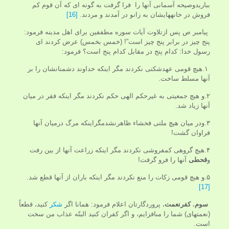
بباريدوصيحه آسمانی آنها را فرا گرفت به گونه ای که آن قوم کم
فروش در خانه‏هايشان به زانو در آمدند و مردند.
[16]
پيامبر ص پس ازتلاوت آیات سوره مطففین براى اهل مدينه فرمود:
پنج چيز در برابر پنج چيز است”! (خمس بخمس) عرض كردند اى
رسول خدا: كدام پنج در مقابل كدام پنج است؟ فرمود:
۱.هيچ قومى عهدشكنى نكردند مگر اينكه خداوند دشمنانشان را بر
آنها مسلط ساخت.
۲.و هيچ جمعيتى به غيرحكم الهى حكم نكردند مگر اينكه فقر در ميان
آنها زياد شد.
۳.ودر ميان هيچ ملتى فحشاء ظاهرنشدمگراينكه مرگ درميان آنها
فراوان گشت!
۴.هيچ گروهى كم‏فروشى نكردند مگر اينكه زراعت آنها از بين رفت
و
قحطى
آنها را فرو گرفت!
۵.و هيچ قومى زكات را منع نكردند مگر اينكه باران از آنها قطع شد.
[17]
سوم.
کفرنعمت.
پروردگارتان اعلام فرمود: همانا اگر
شكر
كنيد، قطعاً
(نعمت‏هاى) شما را مى‏افزايم، و اگر كفران كنيد البتّه عذاب من سخت
است.