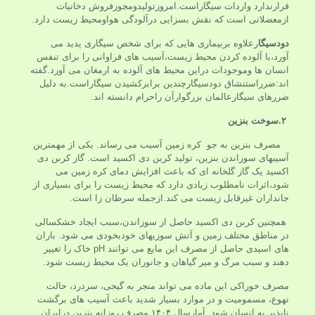
قرارندارد واردات سیگاراست.امروزتولیدومجوزفروش دخانیات
ازمعضلاتی است که نقش بسزایی درآلودگی هواومحیط زیست دارد.
دودسیگا
رعلاوه بربیماری هایی که برای شخص سیگاری پدید می
آورد،با آلوده کردن محیط زیست،آسیب های فراوانی را برای تنفس
انسان ها وموجودات دراین محیط های آلوده به ارمغان می آورد.گفته
اند:ضرراستنشاق دودسیگارچندین برابرکشیدن سیگاراست.به دلیل
ضررهای سیگارعالمان بزرگوارآن راحرام دانسته اند.
۲.سوخت بنزین
مصرف بنزین به جو کره زمین آسیب می ‌رساند. یکی از مهمترین
آسیبهای سوزاندن بنزین، تولید کربن دی اکسید است. گاز کربن دی
اکسید یک گاز گلخانه ای که باعث افزایش دمای کره‌ زمین می
‌شود،اثرات نامطلوب زیادی دارد که محیط زیست را برای بسیاری از
جانداران غیرقابل زیست می ‌کند.ازجمله سرطان زا است.
همچنین کربن دی اکسید حاصل از سوزاندن،سبب ایجاد خشکسالی
در مناطق مختلف زمین و آتش سوزیهای خودبخودی می شود. باران
های اسیدی حاصل از مصرف این مایع می ‌توانند pH خاک را تغییر
دهند و سبب مرگ و میر گیاهان و جانوران یک محیط زیست شود.
مصرف خوراکی این ماده می تواند منجر به گیجی، سردرد، حالت
تهوع، مسمومیت و در موارد بسیار شدید باعث آسیب های برگشت
ناپذیر به انسان شود. آمارسال ۱۴۰۴ مصرف روزانه بنزین درایران