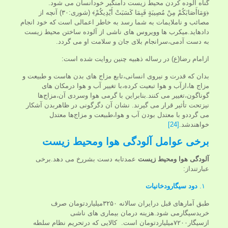
گناه آلوده کردن محیط زیست دامنگیر خودانسان می شود.
﴿وَمَاأَصَابَکُمْ مِنْ مُصِيبَةٍ فَبِمَا کَسَبَتْ أَيْدِيکُمْ﴾ (شوری:۳۰) آنچه از
مصائب و ناملايمات به شما رسد به خاطر اعمالى است كه خود انجام
داده‏ايد.میکرب ها وویروس های ناشی از آلوده ساختن محیط زیست
به دست آدمی،سرانجام بلای جان و سلامت او می گردد.
اﺯامام رﺿﺎ(ع) در رساله ذهبیه چنین روایت شده است:
بدان که قدرت و نیروی انسانی،تابع ﻣﺯاﺝ های بدن هاست و طبیعت و
ﻣﺯاﺝ ها،اﺯآب و هوا تبعیت کرده،با تغییر آب و هوا درمکان های
گوناگون،تغییر می کنند.بنابراین با گرمی هوا وسردی آن،ﻣﺰﺍﺝها
ﻧﻴﺰتحت تأثیر قرار می گیرند. نشان آن دگرگونی در ظاهربدن آشکار
می گرددو با معتدل بودن آب و هوا،طبیعت و ﻣﺰﺍﺝها معتدل
خواهندشد.
[24]
برخی عوامل آلودگی هوا ومحیط زیست
آلودگی هوا ومحیط زیست
عمدتابه دست بشررخ می دهد.برخی
عبارتنداز:
۱.
دود
سیگارودخانیات
طبق آمارهای قبل درایران سالانه ۳۲۵۰میلیاردتومان صرف
خریدسیگارمی شود.هزینه درمان بیماری های ناشی
ازسیگار۷۲۰۰میلیاردتومان است. کالایی که درتحریم نظام سلطه