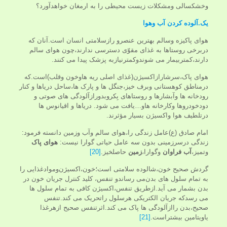
وخشکسالی ومشکلات زیست محیطی را به ارمغان خواهدآورد؟
یک.آلوده کردن آب وهوا
هوای پاکیزه وسالم بهترین عنصرو رازسلامتی انسان است.آنان که
دربرخی روستاها به غذای مقوّی دسترسی ندارند،چون هوای سالم
دارند،کمتربیمار می شوندوکمترنیازبه پزشک پیدا می کنند.
هوای پاک،سرشارازاﮐﺴﯿﮋن(غذای اصلی ریه هاوخون وقلب)است.که
درمناطق کوهستانی وبرف خیز،جنگل ها و پارک ها،ساحل دریاها و کنار
رودخانه ها وآبشارها و روستاهای بِکروبدورازآلودگی های صوتی و
دودخودروها وکارخانه هاو…یافت می شود. دریاها و اقیانوس ها
درتلطیف هوا واﮐﺴﯿﮋن بسیار مؤثرند.
امام صادق (ع)عامل زندگی را،هوای سالم وآب وزمین دانسته فرمود:
زندگی درسرزمینی بدون سه عامل حیاتی گوارا نیست:
هوای پاک
وتمیز،
آب فراوان
وگوارا،
زمین
حاصلخیز.
[20]
گردش صحیح خوﻥ،شالوده سلامتی است؛خوﻥ،اﮐﺴﻴﮋﻥوموادغذایی را
به تمام سلول های بدﻥمی رساﻧﺪو تنفس، کلید کنترل ﺟﺮیان خون در
بدن بشمار می آید.اﺯطریق تنفس،اﮐﺴﻴﮋﻥ کافی به تمام سلول ها
می رسدکه ﺟریان الکتریکی هرسلول راتحریک می کند.تنفس
صحیح،بدن رااﺯآلودگی ها پاک می کند.اثرتنفس صحیح اﺯهرغذا
یاویتامین بیشتراست.
[21]