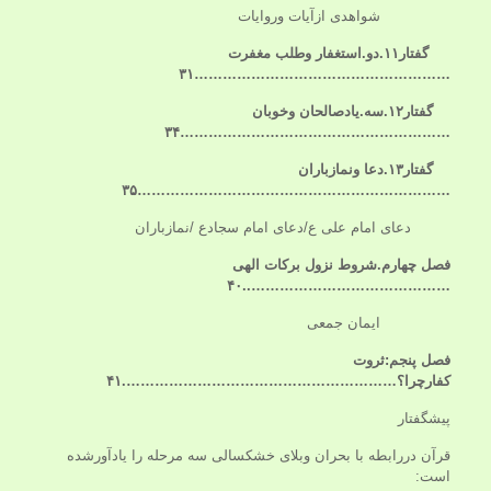
شواهدی ازآیات وروایات
گفتار۱۱.دو.استغفار وطلب مغفرت
………………………………………………۳۱
گفتار۱۲.سه.یادصالحان وخوبان
…………………………………………………۳۴
گفتار۱۳.دعا ونمازباران
…………………………………………………………۳۵
دعای امام علی ع/دعای امام سجادع /نمازباران
فصل چهارم.شروط نزول برکات الهی
……………………………………..۴۰
ایمان جمعی
فصل پنجم:ثروت
کفارچرا؟
………………………………………………….۴۱
پیشگفتار
قرآن دررابطه با بحران وبلای خشکسالی سه مرحله را یادآورشده
است: