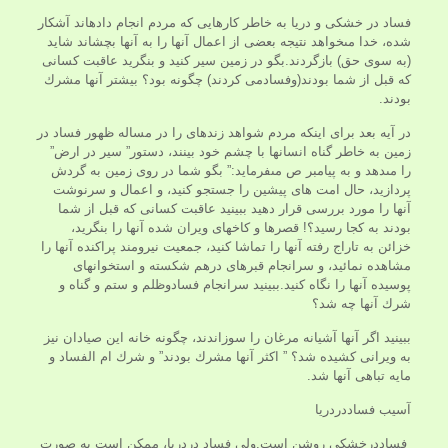
فساد در خشكى و دريا به خاطر كارهايى كه مردم انجام داده‏اند آشكار
شده، خدا مى‏خواهد نتيجه بعضى از اعمال آنها را به آنها بچشاند شايد
(به سوى حق) بازگردند.بگو در زمين سير كنيد و بنگريد عاقبت كسانى
كه قبل از شما بودند(وفسادمی کردند) چگونه بود؟ بيشتر آنها مشرك
بودند.
در آيه بعد براى اينكه مردم شواهد زنده‏اى را در مساله ظهور فساد در
زمين به خاطر گناه انسانها با چشم خود بينند، دستور” سير در ارض”
را مى‏دهد و به پيامبر ص مى‏فرمايد:” بگو شما در روى زمين به گردش
پردازيد، حال امت هاى پيشين را جستجو كنيد، و اعمال و سرنوشت
آنها را مورد بررسى قرار دهيد ببينيد عاقبت كسانى كه قبل از شما
بودند به كجا رسيد؟! قصرها و كاخهاى ويران شده آنها را بنگريد،
خزائن به تاراج رفته آنها را تماشا كنيد، جمعيت نيرومند پراكنده آنها را
مشاهده نمائيد، و سرانجام قبرهاى درهم شكسته و استخوانهاى
پوسيده آنها را نگاه کنید.ببينيد سرانجام فسادوظلم و ستم و گناه و
شرك آنها چه شد؟
ببينيد اگر آنها آشيانه مرغان را سوزاندند، چگونه خانه اين صيادان نيز
به ويرانى كشيده شد؟ ” اكثر آنها مشرك بودند” و شرك ام الفساد و
مايه تباهى آنها شد.
آسیب فساددردریا
فساددرخشکی روشن است.ولی فساد دردریا، ممكن است به صورت