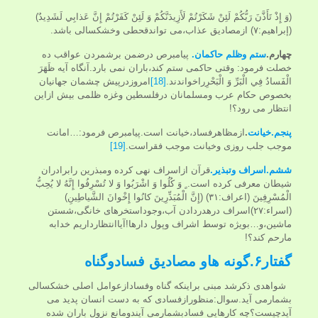
(وَ إِذْ تَأَذَّنَ رَبُّكُمْ لَئِنْ شَكَرْتُمْ لَأَزِيدَنَّكُمْ وَ لَئِنْ كَفَرْتُمْ إِنَّ عَذابِي لَشَدِيدٌ)
(إبراهيم:۷) ازمصادیق عذاب،می تواندقحطی وخشکسالی باشد.
چهارم.
ستم وظلم حاکمان.
پیامبرص درضمن برشمردن عواقب ده
خصلت فرمود: وقتی حاکمی ستم کند،باران نمی بارد.آنگاه آیه ظَهَرَ
الْفَسادُ فِي الْبَرِّ وَ الْبَحْرِراخواندند.
[18]
امروزدرپیش چشمان جهانیان
بخصوص حکام عرب ومسلمانان درفلسطین وغزه ظلمی بیش ازاین
انتظار می رود؟!
پنجم.خیانت
.
ازمظاهرفساد،خیانت است.پیامبرص فرمود:…امانت
موجب جلب روزی وخیانت موجب فقراست.
[19]
ششم.
اسراف وتبذیر.
قرآن ازاسراف نهی کرده ومبذرین رابرادران
شیطان معرفی کرده است. ٍ وَ كُلُوا وَ اشْرَبُوا وَ لا تُسْرِفُوا إِنَّهُ لا يُحِبُّ
الْمُسْرِفِينَ (اعراف:۳۱) (إِنَّ الْمُبَذِّرِينَ كانُوا إِخْوانَ الشَّياطِينِ)
(اسراء:۲۷)اسراف درهدردادن آب،وجوداستخرهای خانگی،شستن
ماشین،و…بویژه توسط اشراف وپول دارها!آیاانتظارداریم خدابه
مارحم کند؟!
گفتار۶.گونه هاو
مصادیق فسادوگناه
شواهدی ذکرشد مبنی براینکه گناه وفسادازعوامل اصلی خشکسالی
بشمارمی آید.سوال:منظورازفسادی که به دست انسان پدید می
آیدچیست؟چه کارهایی فسادبشمارمی آیندومانع نزول باران شده