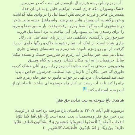
آب زمزم بالغ برسه هزارسال، ازمعجزاتی است که در سرزمین
خشک وسوزان مکه جاری است. ابراهیم خلیل ع به فرمان خدا،
همسرش هاجر و فرزند خردسالش اسماعیل را در وادی مکه گذاشت
و خودبرگشت، آب همراه هاجر تمام شد. واسماعیل تشنه ماند. هاجر
در جستجوی آب به کوه صفا ومروه رفت،وهفت بار مسیر صفا و مروه
را برای رسیدن به آب پیمود.ولی آبی نیافت.به نزد اسماعیل فرزند
شیرخوارش بازگشت، باشگفتی دید از زیر پای اسماعیل آبی زلال
جاری شده است. از اینکه آب تمام نشود،با خاک و ریگها جلوی آب را
گرفت. از این رو زمزم نامیده شد.زمزم به چشمه‌ای جوشان جاری
تبدیل می‌شد. خبر پیدایش آب زمزم در سرزمین خشک و تفتیده مکه،
قبایل جرهمیان را به این مکان کشاند. وچون به گناه وفسق
وفجوروبی حرمتی به کعبه،خداوندآب زمزم رابه روی آنان خشک کردبه
طوری که حتی مکان آن تا زمان عبدالمطلب جدرسول خداص ناپدید
شد.عبدالمطلب،آن مردالهی در خواب مأمور به حفر چاه زمزم شد.
چاه را کند تا به آب رسید. در کنار چاه حوضچه ای ساخت تا حاجیان از
[8]
آب زمزم استفاده کنند.
شاهد۶.
باغ سوخته،به نیت ندادن حق فقرا
درسوره قلم آیات ۱۷-۳۳ به داستان باغ سوخته پرداخته که دراثرنیت
نپرداختن حق فقراومستمندان پدید آمده است.(إِنَّا بَلَوْناهُمْ كَما بَلَوْنا
أَصْحابَ الْجَنَّةِ إِذْ أَقْسَمُوا لَيَصْرِمُنَّها مُصْبِحِينَ وَ لا يَسْتَثْنُونَ فَطافَ عَلَيْها
طائِفٌ مِنْ رَبِّكَ وَ هُمْ نائِمُونَ فَأَصْبَحَتْ كَالصَّرِيمِ…)