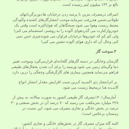
بالغ بر ۱۴۲ میلیون لیتر رسیده است.
اسراف درمصرف بنزین با پرسه زدن درخیابان ها،دوربرگردانهای
طولانی،ضمن هدررفت سرمایه،موجب انتشارگازهای کشنده وآلودگی
محیط زیست وهوا می شود.صبحگاهان که هواپاکیزه است وقتی یک
خودروازکنارت می گذردهوای آلوده را به روشنی استشمام می کنی!
ولی کم کم که خودروها درخیابان فراوان می شوندچیزی حس نمی
کنی وحال آن که داری هوای آلوده تنفس می کنی!
۳.سوخت گاز
گازمتان وخانگی در دسته گاز‌های گلخانه‌ای قرارمی‌گیرد وموجب تغییر
دما وگرمای زمین می شود.وزمینه را برای آب شدن یخچال‌های طبیعی
فراهم می‌نماید.همچنین بیماری های گازگرفتگی وخفگی را درپی دارد.
بر اثرانتشار دي اکسـید کـربن سبب افزایش مقدار انتشار انواع
آلاینـده هـا درمحیط زیست می شود.
آمارسال۱۴۰۱مصرف گاز طبیعی کشور به صورت سالانه، به بیش از
۲۲۸ میلیارد مترمکعب می ‌رسید که ۷۰ درصد آن در بخش صنعتی و ۳۰
درصد در بخش خانگی و تجاری مصرف می‌ شود، این نسبت در
زمستان برعکس است؛.
البته گاه میزان مصرف گاز در بخش‌های خانگی و تجاری کشور،
مرزهای ۷۰۰ میلیون مترمکعبی در روز را هم درنوردیده است.آمارالان