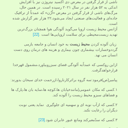
ناشی از قرار گرفتن در معرض دی اکسید نیتروژن نیز با افزایش
اندکی به ۵۲ هزار نفر در سال ۲۰۲۱ رسیده است. در همین حال،
مرگ‌های ناشی از قرار گرفتن در معرض «اُزُن» که عمدتاً از ترافیک
جاده‌ای و فعالیت‌های صنعتی ایجاد می‌شود،۲۲ هزار نفر گزارش شده
است.
آژانس محیط زیست اروپا می‌گوید آلودگی هوا همچنان بزرگ‌ترین
تهدید زیست‌محیطی برای سلامت اروپایی‌ها است .
[22]
زیان آلوده کردن
محیط زیست
به خود انسان و جامعه بازمی
گرددوخسارات بیشماری چون بیماری و هزینه های درمان روی دست
انسان می نهد.
ازاین روکسی که عمداًبه آلودگی فضای سبزروبیاورد،مشمول قهرخدا
قرارخواهدگرفت.
پیامبر(ص)فرمود:سه گروه براثرکارناروا،ازرحمت خدای سبحان بدورند:
۱.کسی که مکان عمومی(مانندخیابان ها،کوچه ها،سایه بان ها،پارک ها
و فضاهای سبزو محیط زیست را آلوده کند.
۲.کسی که ازآب نوبه ای و سهمیه ای جلوگیری نماید.یعنی نوبت
دیگران را رعایت نکند.
۳.کسی که سدّمعبرکند ومانع عبور عابران شود.
[23]