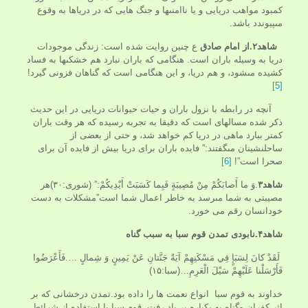
كمبود مواهب دريايى و يا ناامنى‏ها و جنگ هايى كه در درياها به وقوع
مى‏پيوندد باشد.
شاهد۲.از امام صادق
ع چنین روایت شده است: زندگى موجودات
دريا به وسيله باران است. هنگامى كه باران نبارد هم خشكى‏ها به فساد
كشيده مى‏شود، و هم دريا، و اين هنگامى است كه گناهان فزونى گيرد!
[5]
آنچه در رابطه با نزول باران و حيات حيوانات دريايى در اين حديث
ذكر شده مساله‏اى است كه دقيقا به تجربه رسيده كه هر وقت باران
كمتر ببارد ماهى در دريا كم خواهد شد، و حتى از بعضى از
ساحل‏نشينان مى‏گفتند:” فايده باران براى دريا بيش از فايده آن براى
صحرا است”!
[6]
شاهد۳
.وَ ما أَصابَكُمْ مِنْ مُصِيبَةٍ فَبِما كَسَبَتْ أَيْدِيكُمْ:” (شورى:۳۰)هر
مصيبتى به شما مى‏رسد به خاطر اعمال شما است”مشکلات به دست
خودانسان رقم می خورد.
شاهد۴.نابودی تمدن قوم سبا به سبب گناه
لَقَدْ كانَ لِسَبَإٍ فِي مَسْكَنِهِمْ آيَةٌ جَنَّتانِ عَنْ يَمِينٍ وَ شِمالٍ ….فَأَعْرَضُوا
فَأَرْسَلْنا عَلَيْهِمْ سَيْلَ الْعَرِمِ…(سبا:۱۵)
خداوند به قوم سبا انواع نعمت ها را داده بود.تمدن درخشانى كه بر
اثر كفران وگناه به یکباره بر باد رفت. قوم سبا با استفاده از شرائط