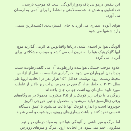
این تنفس درهوایی پاک ودوراﺯآلودگی است که موﺟﺐ باﺯشدن
غددلنفاوی و شش ها شده،سلامتی و نشاط را برای آدمی به ارمغان
می آورد.
هوای آلوده، بیماری می آورد.به جای اکسیژن،دی اکسیدکربن سمی
وارد ششها می شود.
آلودگی هوا بر اسیدی شدن دریاها واقیانوس ها اثرمی گذارند.موج
آبها گازکربنیک هوا را به درون آب می کشد و موجب مشکلاتی برای
آبزیان می گردد.
علاوه موجب خشکی هواشده وازرطوبت آن می کاهد.رطوبت سبب
پدیدآمدن ابروباران می شود. خبرگزاری فرانسه، به نقل از آژانس
محیط زیست اروپا نوشت: حداقل ۲۵۳ هزار نفر در اتحادیه اروپا طی
سال ۲۰۲۱ به خاطر قرار گرفتن در معرض ذرات ریز بالاتر از غلظت
مورد تایید سازمان بهداشت جهانی جان باخته‌اند.
ریزگردها یا ذرات ریز کوچک‌تر از ۲.۵ میکرون، معمولا در نیروگاه‌های
برقی زغال‌سوز تولید می‌شود یا محصول جانبی خروجی اگزوز
خودروها است و اندازه کوچک آنها باعث می‌شود تا عمق دستگاه
تنفسی نفوذ کنند و باعث بیماری‌های ریوی، برونشیت و آسم شوند.
اما مرگ و میر ناشی از آلودگی هوا تنها به مواد ذره‌ای دو و نیم
میکرونی ختم نمی‌شود. در اتحادیه اروپا، مرگ و میرهای زودرس