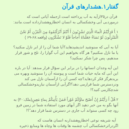
گفتار۱.هشدارهای قرآن
قرآن در۳۵ازآیه به آب پرداخته است.ازجمله آیاتی است که
درموردبی آبی وخشکسالی به انسان اخطاروهشدارداده است.مانند:
۱.أَ فَرَأَيْتُمُ الْماءَ الَّذِي تَشْرَبُونَ أَ أَنْتُمْ أَنْزَلْتُمُوهُ مِنَ الْمُزْنِ أَمْ نَحْنُ
الْمُنْزِلُونَ لَوْ نَشاءُ جَعَلْناهُ أُجاجاً فَلَوْ لا تَشْكُرُون (واقعه:۶۸-۶۹ )
آيا به آبى كه مى‏نوشيد انديشيده‏ايد؟آيا شما آن را از ابر نازل مى‏كنيد؟
يا ما نازل مى‏كنيم؟ هر گاه بخواهيم اين آب گوارا را، تلخ و شور قرار
مى‏دهيم، پس چرا شكر نمى‏كنيد؟
اين آيه وجدان انسانها را در برابر این سؤال قرار مى‏دهد: آيا در باره
اين آبى كه مايه حيات شما است و پيوسته آن را مى‏نوشيد وبهره می
بریدهرگز فكر كرده‏ايد؟چه کسی آن را ازآسمان نازل می کند
ودردسترس شما قرارمی دهد؟اگرآبی ازآسمان نباریدوخشکسالی
شدچکارمی کنید؟!
۲.قُلْ أَ رَأَيْتُمْ إِنْ أَصْبَحَ ماؤُكُمْ غَوْراً فَمَنْ يَأْتِيكُمْ بِماءٍ مَعِينٍ(ملک:۳۰) به
آنها بگو به من خبر دهيد اگر آبهاى مورد استفاده شما در زمين فرو
رود چه كسى مى‏تواند آب جارى در دسترس شما قرار دهد”؟!
آیه شریفه نوعی اخطاروهشداربه انسان هاست که
اگردراثرخشکسالی آب چشمه ها وقنات ها وچاه ها ومنابع ذخیره