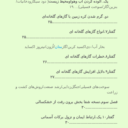
یک.
آلوده کردن آب وهواو
محیط زیست
( دود سیگارودخانیات/
بنزین/گاز/سوخت فسیلی)….۱۹
دو. گرم شدن کره زمین با
گازهای گلخانه‌ای
……………………………………………..۲۵
گفتار۷.انواع گازهای گلخانه ای
……۲۵
.
………………………………………………………….
بخار آب/ دی‌اکسید کربن/گاز
متان
/اُزون/نیتروز اکساید
گفتار۸.خطرات گازهای گلخانه ای
…………………………………………………۲۶
گفتار۹.دلایل افزایش گازهای گلخانه ای
……………………………………………۲۷
سوخت‌های فسیلی/جنگل‌زدایی/رشد صنعت/روش‌های کشت و
زراعت
فصل سوم.نسخه شفا بخش برون رفت از خشکسالی
……………………..۳۰
گفتار۱۰.یک.ارتباط ایمان و نزول برکات آسمانی
…………………………………۳۰