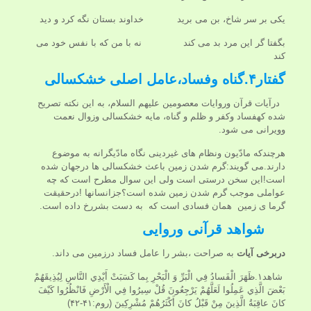
یکی بر سر شاخ، بن می برید خداوند بستان نگه کرد و دید
بگفتا گر این مرد بد می کند نه با من که با نفس خود می
کند
گفتار۴.گناه وفساد،عامل اصلی خشکسالی
درآيات قرآن وروایات معصومین علیهم السلام، به اين نكته تصریح
شده کهفساد وكفر و ظلم و گناه، مايه خشکسالی وزوال نعمت
وويرانى می شود.
هرچندکه مادّیون ونظام های غیردینی نگاه مادّیگرانه به موضوع
دارند.می گویند:گرم شدن زمین باعث خشکسالی ها درجهان شده
است!این سخن درستی است ولی این سوال مطرح است که چه
عواملی موجب گرم شدن زمین شده است؟جزانسانها !درحقیقت
گرما ی زمین همان فسادی است که به دست بشررخ داده است.
شواهد قرآنی وروایی
دربرخی آیات
به صراحت ،بشر را عامل فساد درزمین می داند.
شاهد۱.ظَهَرَ الْفَسادُ فِي الْبَرِّ وَ الْبَحْرِ بِما كَسَبَتْ أَيْدِي النَّاسِ لِيُذِيقَهُمْ
بَعْضَ الَّذِي عَمِلُوا لَعَلَّهُمْ يَرْجِعُونَ قُلْ سِيرُوا فِي الْأَرْضِ فَانْظُرُوا كَيْفَ
كانَ عاقِبَةُ الَّذِينَ مِنْ قَبْلُ كانَ أَكْثَرُهُمْ مُشْرِكِينَ (روم:۴۱-۴۲)