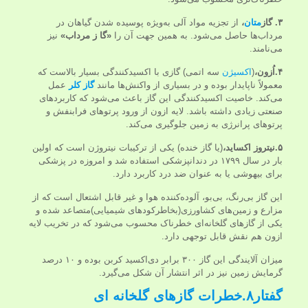
۳.
گاز
متان
،
از تجزیه مواد آلی به‌ویژه پوسیده شدن گیاهان در
مرداب‌ها حاصل می‌شود. به همین جهت آن را
«
گا ز مرداب
»
نیز
می‌نامند.
۴.اُزون
،
(
اکسیژن
سه اتمی) گازی با اکسیدکنندگی بسیار بالاست که
معمولاً ناپایدار بوده و در بسیاری از واکنش‌ها مانند
گاز کلر
عمل
می‌کند. خاصیت اکسیدکنندگی این گاز باعث می‌شود که کاربردهای
صنعتی زیادی داشته باشد. لایه ازون از ورود پرتوهای فرابنفش و
پرتوهای پرانرژی به زمین جلوگیری می‌کند.
۵.نیتروز اکساید
،
(یا گاز خنده) یکی از ترکیبات نیتروژن است که اولین
بار در سال ۱۷۹۹ در دندانپزشکی استفاده شد و امروزه در پزشکی
برای بیهوشی یا به عنوان ضد درد کاربرد دارد.
این گاز بی‌رنگ، بی‌بو، آلوده‌کننده هوا و غیر قابل اشتعال است که از
مزارع و زمین‌های کشاورزی(بخاطرکودهای شیمیایی)متصاعد شده و
یکی از گازهای گلخانه‌ای خطرناک محسوب می‌شود که در تخریب لایه
ازون هم نقش قابل توجهی دارد.
میزان آلایندگی این گاز ۳۰۰ برابر دی‌اکسید کربن بوده و ۱۰ درصد
گرمایش زمین نیز در اثر انتشار آن شکل می‌گیرد.
گفتار۸.خطرات گازهای گلخانه ای