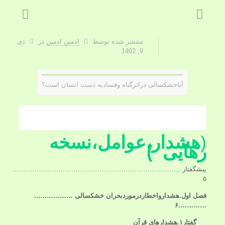
منتشر شده توسط
ادمین ادمین
در
دی
9, 1402
آیاخشکسالی دراثرگناه وفسادبه دست انسان است؟
(
هشدار،عوامل،نسخه
رهایی )
پیشگفتار……………………………………………………………………
۵
فصل اول.هشدارواخطاردرموردبحران خشکسالی
…………..
….
………….۶
گفتار۱.هشدارهای قرآن