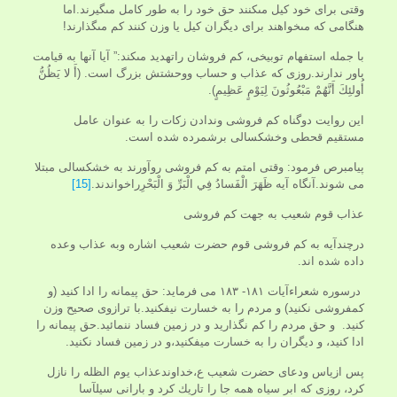
وقتى براى خود كيل مى‏كنند حق خود را به طور كامل مى‏گيرند.اما
هنگامى كه مى‏خواهند براى ديگران كيل يا وزن كنند كم مى‏گذارند!
با جمله استفهام توبيخى، کم فروشان راتهديد مى‏کند:” آيا آنها به قیامت
باور ندارند.روزى كه عذاب و حساب ووحشتش بزرگ است. (أَ لا يَظُنُّ
أُولئِكَ أَنَّهُمْ مَبْعُوثُونَ لِيَوْمٍ عَظِيمٍ).
این روایت دوگناه کم فروشی وندادن زکات را به عنوان عامل
مستقیم قحطی وخشکسالی برشمرده شده است.
پیامبرص فرمود: وقتی امتم به کم فروشی روآورند به خشکسالی مبتلا
می شوند.آنگاه آیه ظَهَرَ الْفَسادُ فِي الْبَرِّ وَ الْبَحْرِراخواندند.
[15]
عذاب قوم شعیب به جهت کم فروشی
درچندآیه به کم فروشی قوم حضرت شعیب اشاره وبه عذاب وعده
داده شده اند.
درسوره شعراءآیات ۱۸۱- ۱۸۳ می فرماید: حق پيمانه را ادا كنيد (و
كم‏فروشى نكنيد) و مردم را به خسارت نيفكنيد.با ترازوى صحيح وزن
كنيد. و حق مردم را كم نگذاريد و در زمين فساد ننمائيد.حق پيمانه را
ادا كنيد، و ديگران را به خسارت ميفكنيد،و در زمين فساد نكنيد.
پس ازیاس ودعای حضرت شعیب ع،خداوندعذاب يوم الظله را نازل
كرد، روزى كه ابر سياه همه جا را تاريك كرد و بارانى سيل‏آسا