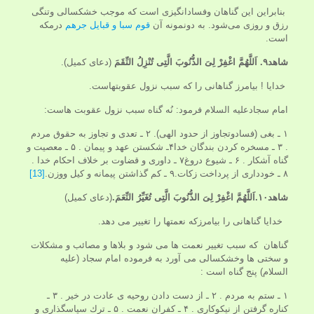
بنابراین این گناهان وفسادانگیزی است که موجب خشکسالی وتنگی
رزق و روزی می‌شود. به دونمونه آن
قوم سبا و قبایل جرهم
درمکه
است.
شاهد۹.
اَللَّهُمَّ اغْفِرْ لِىَ الذُّنُوبَ الَّتِى تُنْزِلُ النِّقَمَ
(دعای کمیل).
خدايا ! بيامرز گناهانى را كه سبب نزول عقوبتهاست.
امام سجادعليه السلام فرمود: نُه گناه سبب نزول عقوبت هاست:
۱ ـ بغى (فسادوتجاوز از حدود الهى). ۲ ـ تعدى و تجاوز به حقوق مردم
. ۳ ـ مسخره كردن بندگان خدا۴ـ شكستن عهد و پيمان . ۵ ـ معصيت و
گناه آشكار . ۶ ـ شيوع دروغ۷ ـ داورى و قضاوت بر خلاف احكام خدا .
۸ ـ خوددارى از پرداخت زكات.۹ ـ كم گذاشتن پيمانه و كيل ووزن.
[13]
شاهد۱۰.اَللَّهُمَّ اغْفِرْ لِىَ الذُّنُوبَ الَّتِى تُغَيِّرُ النِّعَمَ.
(دعای کمیل)
خدايا گناهانى را بیامرزكه نعمتها را تغيير مى دهد.
گناهان كه سبب تغيير نعمت ها مى شود و بلاها و مصائب و مشكلات
و سختى ها وخشکسالی می آورد به فرموده امام سجاد (عليه
السلام) پنج گناه است :
۱ ـ ستم به مردم . ۲ ـ از دست دادن روحيه ى عادت در خير . ۳ ـ
كناره گرفتن از نيكوكارى . ۴ ـ كفران نعمت . ۵ ـ ترك سپاسگذارى و