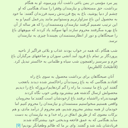
پير مرد مؤمنی در يمن باغی داشت آباد وپرمیوه، او به هنگام
برداشت، حق مستحقان و نيازمندان وفقرا را مى‏داد.هنگامى كه او
چشم از دنيا پوشيد، باغ به پنج فرزندش رسید.فرزندان گفتند: ما خود
به محصول اين باغ سزاوارتريم ونمى‏توانيم مانند پدرعمل كنيم! و به
اين ترتيب تصميم گرفتند نیازمندان ومستمندان را كه هر ساله از آن
باغ بهره مى‏گرفتند محروم سازند.آنها سوگند ياد كردند كه ميوه‏هاى باغ
را صبحگاهان و دور از انظارمستمندان بچينندتا چیزی به نیازمندان
نرسد.
شب هنگام ،كه همه در خواب بودند عذاب و بلائى فراگير از ناحيه
پروردگار بر تمام باغ فرود آمد.آتشى سوزان و صاعقه‏اى مرگبارآن باغ
خرم و سرسبز راهمچون شب سياه و ظلمانى به خاكستر تبدیل کرد.
(فَأَصْبَحَتْ كَالصَّرِيمِ).
آنان صبحگاهان برای برداشت محصول به سوی باغ راه
افتادند.هنگامى كه به باغ رسیدندآن راخاكستر شده ديدند باتعجب
گفتند اين باغ ما نيست، ما راه را گم كرده‏ايم!دیروزکه باغ را دیدیم
محصولش ازسال گذشته هم بیشتربود.وقتی خوب نگاه کردند
فهمیدندراه رااشتباه نرفتند.باغ ازخودشان است.گفتند:ما محرومان
واقعى هستيم.مى‏خواستيم مستمندان و نيازمندان را محروم كنيم اما
خودمان از همه بيشتر محروم شديم، هم محروم از درآمد مادى، و هم
بركات معنوى كه از طريق انفاق در راه خدا و به نيازمندان به دست
مى‏آيد.هنگامى كه به عمق فاجعه وبدبختى خود بیشترآگاه شدند
فريادشان بلند شد و گفتند: واى بر ما كه ظالم وطغيانگر بوديم!
[9]