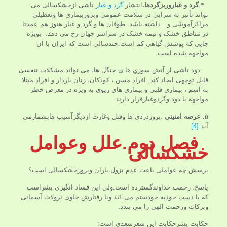
۴.
گرد و غباروریزگردها
.
انتشار
گرد و غبار
ناشی ازخشکسالی می
تواند تأثیر به سزایی در سلامت عمومی وبروزبیماری ها وتعطیلی
مراکزآموشی و…داشته باشد. طوفان ها و گرد و غبار هنوز هم عمدتا
در مناطق خشک و نیمه خشک در سراسر جهان رخ می دهد. بویژه
جایی که پوشش گیاهی کم است.چندسالی است که ایران با آن
مواجهه شده است.
دود ناشی از آتش سوزي ها ی جنگل ها، می تواند مشکلات تنفسی
قابل توجهی ایجاد کند. افراد مسن ، کودکان، زنان باردار و افراد مبتلا
به آسم ، بیماري قلبی و بیماري هاي ریوي به ویژه در معرض خطر
مواجهه با دود وگردوغبارقرار دارند.
۵
. عرصه امنیتی
.بروزدزدی ها وقتل وغارت ازدیگرآسیب هابشمارمی
آید.
[4]
فصل دوم.علل وعوامل
خشکسالی
پرسش:چه عواملی باعث عدم نزول باران وبروزخشکسالی است؟
پاسخ: رحمت خداوندگسترده است.ولی این فساد انگیزی بشراست
که با دست خودبه خودستم می کند.وبا رفتارش جلوی نزولات آسمانی
وبرکات ورحمت الهی را می بندد.
حکایت بشرحکایت این شعرسعدی است: