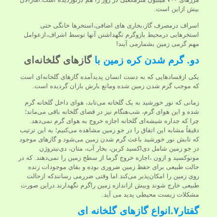
بیش ازاین است.
اسراف درمصرف گاز،بخاری های اضافی،استخرها خانگی حتی
استخرهایی درمحیط بازوگرم نگهداشتن آنها توسط اشراف،ازعوامل
مهم گرمی زمین بشمارمی آیند!
دو. گرم شدن کره زمین با
گازهای گلخانه‌ای
یکی ازفسادهایی که به دست انسان پدیدآمده گازهای گلخانه‌ای است
که موجب گرم شدن زمین شده ومانع بارش باران گردیده است.
زمانی که نور خورشید به یک گلخانه می‌تابد، هوای داخل گلخانه گرم
شده و این هوای گرم، شب‌هنگام نیز در فضای گلخانه باقی می‌ماند؛
چرا که جداره شیشه‌ای گلخانه اجازه خروج به هوای گرم نمی‌دهد.
دقیقاً مشابه این اتفاق را در جو زمین مشاهده می‌کنیم؛ به این ترتیب
که تابش نور خورشید باعث گرم شدن زمین می‌شود و گازهای موجود
در جو زمین شامل دی‌اکسید کربن، بخار آب، متان، دی‌نیتروژن
مونوکسید و ازون ،اجازه خروج گرما از سطح زمین را نمی‌دهند. که در
حالت طبیعی برای حفظ زمین ضروری بوده و بقای موجودات زنده
روی زمین را امکان‌پذیر می‌کند.اما وقتی ضررمی رسانندکه ازحالت
طبیعی خارج شوند وبیش ازاندازه زمین راگرم نگهدارند.دراین صورت
مشکلات زیست محیطی پدید می آید.
گفتار۷.انواع گازهای گلخانه ای