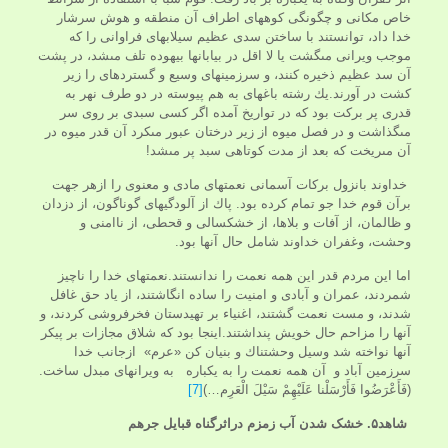
خاص مكانى و چگونگى كوه‏هاى اطراف آن منطقه و هوش سرشار
خدا داد، توانستند با ساختن سدی عظيم سيلابهاى فراوانى را كه
موجب ويرانى مى‏گشت يا لا اقل در بيابانها بيهوده تلف مى‏شد، در پشت
آن سد عظيم ذخيره كنند، و سرزمينهاى وسيع و گسترده‏اى را زير
كشت در آورند.يك رشته باغهاى به هم پيوسته در دو طرف نهر به
قدرى پر بركت بود كه در تواريخ آمده اگر كسى سبدى بر روى سر
مى‏گذاشت و در فصل ميوه از زير درختان عبور مى‏كرد آن قدر ميوه در
آن مى‏ريخت كه بعد از مدت كوتاهى سبد پر مى‏شد!
خداوند بانزول برکات آسمانی نعمتهاى مادى و معنوى را ازهر جهت
برآن قوم خدا جو تمام کرده بود. پاك از آلودگيهاى گوناگون، از دزدان
و ظالمان، از آفات و بلاها، از خشكسالى و قحطى، از ناامنى و
وحشت، وغفران خداوند شامل حال آنها بود.
اما اين مردم قدر اين همه نعمت را ندانستند.نعمتهاى خدا را ناچيز
شمردند، عمران و آبادى و امنيت را ساده انگاشتند، از ياد حق غافل
شدند، و مست نعمت گشتند، اغنياء بر تهيدستان فخرفروشى كردند، و
آنها را مزاحم حال خويش پنداشتند.اينجا بود كه شلاق مجازات بر پيكر
آنها نواخته شد وسيل وحشتناك و بنيان كن «عرم» ازجانب خدا
سرزمين آباد و آن همه نعمت را به یکباره به ويرانه‏اى مبدل ساخت.
(فَأَعْرَضُوا فَأَرْسَلْنا عَلَيْهِمْ سَيْلَ الْعَرِم…)
[7]
شاهد۵. خشک شدن آب زمزم دراثرگناه قبایل جرهم