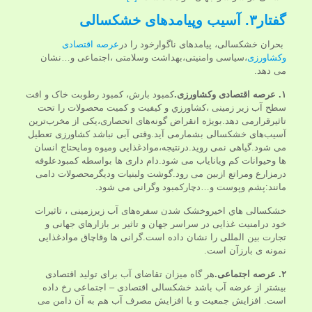
گفتار۳. آسیب وپیامدهای خشکسالی
بحران خشکسالی، پیامدهای ناگوارخود را در
عرصه اقتصادی
وکشاورزی
،سیاسی وامنیتی،بهداشت وسلامتی ،اجتماعی و…نشان
می دهد.
۱. عرصه اقتصادی وکشاورزی.
کمبود بارش، کمبود رطوبت خاک و افت
سطح آب زیر زمینی ،کشاورزي و کیفیت و کمیت محصولات را تحت
تاثیرقرارمی دهد.بویژه انقراض گونه‌های انحصاری،یکی از مخرب‌ترین
آسیب‌های خشکسالی بشمارمی آید.وقتی آبی نباشد کشاورزی تعطیل
می شود.گیاهی نمی روید.درنتیجه،موادغذایی ومیوه ومایحتاج انسان
ها وحیوانات کم ویانایاب می شود.دام داری ها بواسطه کمبودعلوفه
درمزارع ومراتع ازبین می رود.گوشت ولبنیات ودیگرمحصولات دامی
مانند:پشم وپوست و…دچارکمبود وگرانی می شود.
خشکسالی هاي اخیروخشک شدن سفره‌های آب زیرزمینی ، تاثیرات
خود درامنیت غذایی در سراسر جهان و تاثیر بر بازارهاي جهانی و
تجارت بین المللی را نشان داده است.گرانی ها وقاچاق موادغذایی
نمونه ی بارزآن است.
۲. عرصه اجتماعی.
هر گاه میزان تقاضای آب برای تولید اقتصادی
بیشتر از عرضه آب باشد خشکسالی اقتصادی – اجتماعی رخ داده
است. افزایش جمعیت و یا افزایش مصرف آب هم به آن دامن می