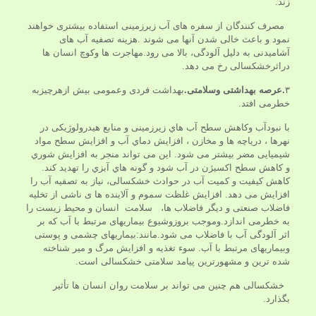
زند.
مصرف کنندگان از سفره های آب زیرزمینی استفاده بیشتری خواهند
نمود و باعث خالی شدن آنها می شوند .هزینه تصفیه آب های
آشامیدنی به دلیل آلودگی، بالا می رود.مهاجرت ها وکوچ انسان ها
دراثرخشکسالی رخ می دهد.
۳
.عرصه بهداشتی وسلامتی
.
بهداشت فردی وعمومی بیش ازهرچیزبه
خطرمی افتد.
با نبودآب وکاهش سطح آب هاي زیرزمینی و منابع هیدرولوژیکی در
نهرها ، دریاچه ها و مخازن ، افزایش دماي آب و افزایش سطح مواد
شیمیایی مضر بیشتر می شود. این می تواند منجر به افزایش شوري
و کاهش سطح اکسیژن در آب شود و گونه هاي آبزي را تهدید کند.
کاهش کیفیت و کمیت آب در حوادث خشکسالی، نیاز به تصفیه آب را
افزایش می دهد. افزایش غلظت سموم و آلاینده ها ی ناشی از تخلیه
فاضلاب صنعتی و دیگر فاضلاب ها، سلامت انسان و محیط زیست را
به خطرمی اندازد.وموجب بروزوشیوع بیماریهای مرتبط با آب که بر
اثر آلودگی آب با فاضلاب می شود.مانند:بیماریهای چشمی و پوستی
وبیماریهای مرتبط با آب. سوء تغذیه و افزایش مرگ و میر شناخته
شده ترین و مشهورترین پیامد سلامتی خشکسالی است.
خشکسالی هم چنین می تواند بر سلامت روان انسان ها تأثیر
بگذارد.