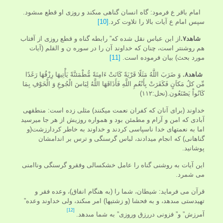
امام باقر ع فرمود: گاه انسان گناهى مى‏كند و روزى او قطع مى‏شود.
سپس امام ع آيات بالا را تلاوت کرد.
[10]
شاهد۷.
از ابن عباس نقل شده كه” رابطه گناه و قطع روزى از آفتاب
هم روشن‏تر است، چنان كه خداوند آن را در سوره ن و القلم (آیات
مورد بحث) بيان فرموده است.
[11]
شاهد۸.
وَ ضَرَبَ اللَّهُ مَثَلًا قَرْيَةً كَانَتْ ءَامِنَةً مُّطْمَئنَّةً يَأْتِيهَا رِزْقُهَا رَغَدًا
مِّن كلُ‏ مَكاَنٍ فَكَفَرَتْ بِأَنْعُمِ اللَّهِ فَأَذَاقَهَا اللَّهُ لِبَاسَ الْجُوعِ وَ الْخَوْفِ بِمَا
كَانُواْ يَصْنَعُون.(نحل:۱۱۲)
خداوند (برای آنان که کفران نعمت می­کنند) مثلی زده است: منطقه­ی
آبادی که امن و آرام و مطمئن بود و همواره روزیش از هر جا می­رسید
اما به نعمت­های خدا ناسپاسی کردند و خداوند به خاطر کردارزشت(و
گناهانی) که انجام می­دادند، لباس گرسنگی و ترس بر اندامشان
پوشانید.
این آیات به روشنی گناه را عامل خشکسالی وفقرو گرسنگی وناامنی
می شمرد.
قرآن می فرماید: شيطان، شما را (به هنگام انفاق)، وعده فقر و
تهيدستى مى‏دهد، و به فحشا (و زشتيها) امر مى‏كند، ولى خداوند وعده”
[12]
آمرزش” و” فزونى دررزق وروزی” به شما مى‏دهد.