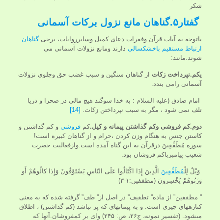
شكر
گفتار۵.
گناهان
مانع نزول
برکات آسمانی
باتوجه به آیات قرآن وفقرات دعای کمیل وسایرروایات، برخی
گناهان
ارتباط مستقیم باخشکسالی
دارند ومانع نزولات آسمانی می
شوند.مانند:
یکم.نپرداخت زكات
از گناهان سنگين و سبب غضب حق وجلوی نزولات
آسمانی رامی بندد.
امام صادق (عليه السلام : به خدا سوگند هيچ مالى در صحرا و دريا
تلف نمى شود ، مگر به سبب نپرداختن زكات.
[14]
دوم.كم فروشى
وکم
گذاشتن پيمانه و كيل.
كم
فروشى
و كم گذاشتن و
كاستن جنس به هنگام وزن كردن ،حرام و از گناهان كبيره است!
سوره مُطَفِّفِينَ درقرآن به این گناه آمده است.وازفعالیت حضرت
شعیب پیامبرباکم فروشان بود.
وَيْلٌ لِلْ
مُطَفِّفِينَ
الَّذِينَ إِذَا اكْتَالُوا عَلَى النّاسِ يَسْتَوْفُونَ وَإِذا كالُوهُمْ أَو
وَزَنُوهُمْ يُخْسِرونَ (مطففین:۱-۳)
” مطففين” از ماده” تطفيف” در اصل از” طف” گرفته شده كه به معنى
كناره‏هاى چيزى است. و به پيمانه‏اى كه پر نباشد (کم گذاشتن) ، اطلاق
مى‏شود. (تفسير نمونه، ج‏۲۶، ص: ۲۴۵) واى بر كم‏فروشان.آنها كه