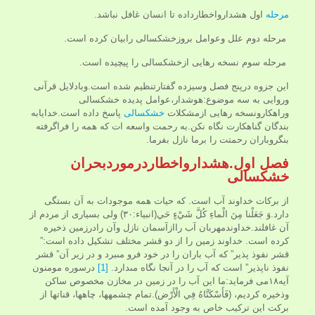
مرحله
اول هشدارواخطارداده تا انسان غافل نباشد.
مرحله دوم علل وعوامل بروزخشکسالی رابیان کرده است.
مرحله سوم نسخه رهایی ازخشکسالی را پیچیده است.
این جزوه درپنج فصل وسیزده گفتارتنظیم شده است.وبادلایل قرآنی
وروایی به سه موضوع:هوشدار،عوامل پدیده خشکسالی
وراهکارونسخه رهایی ازمشکلات
خشکسالی
پاسخ داده است.خدایابه
بندگان گناهکارت نگاه نکن.به رحمت واسعه ات که همه را فراگرفته
بنگروباران رحمتت را برما نازل بفرما.
فصل اول.هشدارواخطاردرموردبحران
خشکسالی
از برکات خداوند آب است. كه حیات همه موجودات به آن بستگی
دارد.وَ جَعَلْنا مِنَ الْماءِ كُلَّ شَيْ‏ءٍ حَي(انبیاء:۳۰) ولی بسيارى از مردم از
آن غافلند.خداوندمهربان آب راازآسمان نازل وآن رادرزمین ذخیره
کرده است. خداوند زمين را از دو قشر مختلف تشكيل داده است:”
قشر نفوذ پذير” كه آب باران را در خود فرو مى‏برد و در زير آن” قشر
نفوذ ناپذير” است كه آب را در آنجا نگاه مى‏دارد.
[1]
درسوره مومنون
آیه۱۸می فرماید:ما اين آب را در زمين در مخازن مخصوص ساكن
وذخیره كرديم، (فَأَسْكَنَّاهُ فِي الْأَرْض).تمام چشمه‏ها، چاهها، قناتها از
بركت اين تركيب خاص به وجود آمده است.