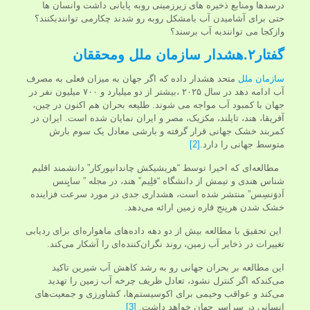
درسدها ومنابع ذخیره های زیرزمینی روبه پایانی داشت وانسان ها
حتی برای آشامیدن آب بامشکل روبه رو شدند چکارمی توانندبکنند؟
وازکجا می توانندبه آب برسند؟
گفتار۲.هشدار
سازمان ملل ومحققان
سازمان ملل
متحد هشدار داده که اگر جهان به میزان فعلی به مصرف
آب ادامه دهد در سال ۲۰۲۵ ،بیشتر از دو میلیارد و ۷۰۰ میلیون نفر در
جهان با کمبود آب مواجه می شوند. طلیعه بحران هم اکنون در چین،
آفریقا، هند، تایلند، مکزیک، مصر و ایران نمایان شده است. ایران در
کمربند خشک جهانی قرار گرفته و بارشی معادل یک سوم بارش
متوسط جهانی را دارد.
[2]
مطالعه‌ای که اخیرا توسط “هریشیکش چاندانپورکار” دانشمند اقلیم
شناس هندی و تیمش از دانشگاه “فلِیم” هند، در مجله ” سایِنس
اَدوَنسِس” منتشر شده است، هشداری جدی در مورد سرعت فزاینده
خشک شدن هرپنج قاره‌ زمین ارائه می‌دهد.
این تحقیق با مطالعه بیش از دو دهه داده‌های ماهواره‌ای برای ردیابی
تغییرات در ذخایر آب زمین، روند نگران‌کننده‌ای را آشکار می‌کند.
این مطالعه بر بحران جهانی رو به رشد کاهش آب شیرین تاکید
می‌کندکه اگر کنترل نشود، تعادل ظریف چرخه آب زمین را تهدید
می‌کند و عواقب وخیمی برای اکوسیستم‌ها، کشاورزی و جمعیت‌های
انسانی در سراسر جهان خواهد داشت.
[3]