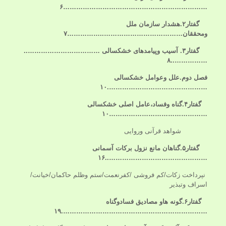
……………۶
…
…………………………………………
گفتار۲.هشدار
سازمان ملل
ومحققان………………………………
..
……………۷
گفتار۳. آسیب وپیامدهای خشکسالی …………………………….
.
……………..۸
فصل دوم.علل وعوامل خشکسالی
……………………………………….۱۰
گفتار۴.گناه وفساد،عامل اصلی خشکسالی
………………………………………۱۰
شواهد قرآنی وروایی
گفتار۵.
گناهان
مانع نزول
برکات آسمانی
………………………………………..۱۶
نپرداخت زكات/كم فروشى /کفرنعمت/ستم وظلم حاکمان/خیانت/
اسراف وتبذیر
گفتار۶.گونه هاو
مصادیق فسادوگناه
………………………………………………………….۱۹