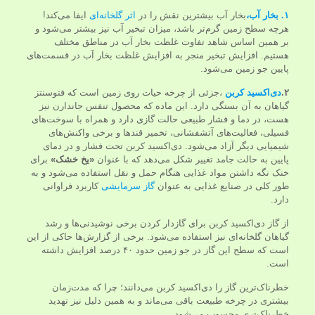
۱. بخار آب،
بخار آب بیشترین نقش را در
اثر گلخانه‌ای
ایفا می‌کند!
هرچه سطح زمین گرم‌تر باشد، میزان تبخیر آب نیز بیشتر می‌شود و
بر همین اساس شاهد تفاوت غلظت بخار آب در مناطق مختلف
هستیم. افزایش تبخیر منجر به افزایش غلظت بخار آب در قسمت‌های
پایین جو زمین می‌شود.
۲.
دی‌اکسید کربن
،جزئی از چرخه حیات روی زمین است که فتوسنتز
گیاهان به آن بستگی دارد. این ماده که محصول تنفس جاندارن نیز
هست، در دما و فشار طبیعی حالت گازی دارد و همراه با سوخت‌های
فسیلی، فعالیت‌های آتشفشانی، تخمیر قندها و برخی واکنش‌های
شیمیایی دیگر آزاد می‌شود. دی‌اکسید کربن تحت فشار و در دمای
پایین به حالت جامد تغییر شکل می‌دهد که با عنوان
«
یخ خشک
»
برای
خنک نگه داشتن مواد غذایی هنگام حمل و نقل استفاده می‌شود و به
طور کلی در صنایع غذایی به عنوان
گاز سرمایشی
کاربرد فراوانی
دارد.
از گاز دی‌اکسید کربن برای گازدار کردن برخی نوشیدنی‌ها و رشد
گیاهان گلخانه‌ای نیز استفاده می‌شود. برخی از گزارش‌ها حاکی از این
است که سطح این گاز در جو زمین حدود ۴۰ درصد افزایش داشته
است.
خطرناک‌ترین گاز را دی‌اکسید کربن می‌دانند؛ چرا که مدت‌زمان
بیشتری در چرخه طبیعت باقی می‌ماند و به همین دلیل نیز تهدید
خطرناک‌تری محسوب می‌شود.