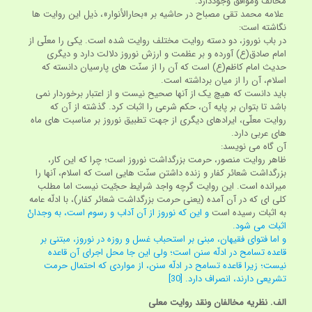
مخالف وموافق وجوددارد.
علامه محمد تقی مصباح در حاشیه بر «بحارالأنوار»، ذیل این روایت ها
نگاشته است:
در باب نوروز، دو دسته روایت مختلف روایت شده است. یکی را معلّی از
امام صادق(ع) آورده و بر عظمت و ارزش نوروز دلالت دارد و دیگری
حدیث امام کاظم(ع) است که آن را از سنّت های پارسیان دانسته که
اسلام، آن را از میان برداشته است.
باید دانست که هیچ یک از آنها صحیح نیست و از اعتبار برخوردار نمی
باشد تا بتوان بر پایه آن، حکم شرعی را اثبات کرد. گذشته از آن که
روایت معلّی، ایرادهای دیگری از جهت تطبیق نوروز بر مناسبت های ماه
های عربی دارد.
آن گاه می نویسد:
ظاهر روایت منصور، حرمت بزرگداشت نوروز است؛ چرا که این کار،
بزرگداشت شعائر کفار و زنده داشتن سنّت هایی است که اسلام، آنها را
میرانده است. این روایت گرچه واجد شرایط حجّیت نیست اما مطلب
کلی ای که در آن آمده (یعنی حرمت بزرگداشت شعائر کفار)، با ادلّه عامه
به اثبات رسیده است
و این که نوروز از آن آداب و رسوم است، به وجدانْ
اثبات می شود.
و اما فتوای فقیهان، مبنی بر استحباب غسل و روزه در نوروز، مبتنی بر
قاعده تسامح در ادلّه سنن است؛ ولی این جا محل اجرای آن قاعده
نیست؛ زیرا قاعده تسامح در ادلّه سنن، از مواردی که احتمال حرمت
تشریعی دارند، انصراف دارد.
[30]
الف. نظریه مخالفان ونقد روایت معلی