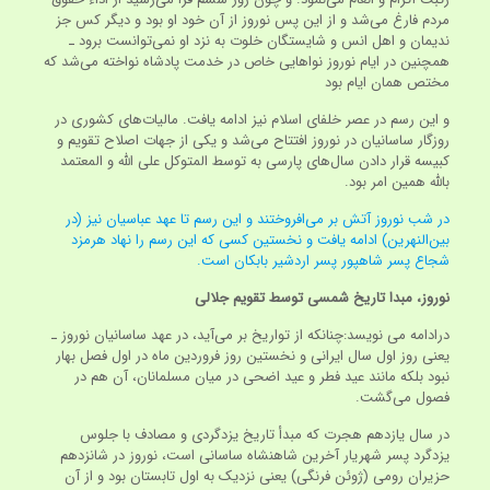
مردم فارغ می‌شد و از این پس نوروز از آن خود او بود و دیگر کس جز
ندیمان و اهل انس و شایستگان خلوت به نزد او نمی‌توانست برود ـ
همچنین در ایام نوروز نواهایی خاص در خدمت پادشاه نواخته می‌شد که
مختص همان ایام بود
و این رسم در عصر خلفای اسلام نیز ادامه یافت. مالیات‌های کشوری در
روزگار ساسانیان در نوروز افتتاح می‌شد و یکی از جهات اصلاح تقویم و
کبیسه قرار دادن سال‌های پارسی به توسط المتوکل علی الله و المعتمد
بالله همین امر بود.
در شب نوروز آتش بر می‌افروختند و این رسم تا عهد عباسیان نیز (در
بین‌النهرین) ادامه یافت و نخستین کسی که این رسم را نهاد هرمزد
شجاع پسر شاهپور پسر اردشیر بابکان است.
نوروز
،
مبدا تاریخ شمسی
توسط تقویم جلالی
درادامه می نویسد:چنانکه از تواریخ بر می‌آید، در عهد ساسانیان نوروز ـ
یعنی روز اول سال ایرانی و نخستین روز فروردین ماه در اول فصل بهار
نبود بلکه مانند عید فطر و عید اضحی در میان مسلمانان، آن هم در
فصول می‌گشت.
در سال یازدهم هجرت که مبدأ تاریخ یزدگردی و مصادف با جلوس
یزدگرد پسر شهریار آخرین شاهنشاه ساسانی است، نوروز در شانزدهم
حزیران رومی (ژوئن فرنگی) یعنی نزدیک به اول تابستان بود و از آن