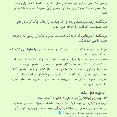
پیامبر خدا! من مردی تهی دستم و مالی ندارم تا هدیه دهم؛ ولی چند
بیت شعر که جدّ من درباره جدّتان حسین(ع) سروده، به شما هدیه می
کنم».
درشگفتم ازشمشیرصیقل زده ای که پیکرت را چاک چاک کرد، درحالی
غبارمظلومیت،اطرافت را احاطه کرده بود.
درشگفتم ازتیرهایی که دربدنت نشست.دربرابرچشمان زنانی که با فریاد
جدت را می خواندند.
چرا تیرها درهم شکسته نشد،وبزرگواری وجلالتت ازآنها جلوگیری نکرد که
بربدنت واردنشوند.
حضرت فرمود: «هدیه‏ات را پذیرفتم. بنشین. خداوند به تو برکت دهد!».
آن گاه حضرت، نگاه به خدمتگزار منصور فرمود: نزد منصور برو و این
هدایا را برایش بازگو کن . خدمتکار رفت و باز گشت و گفت منصور گفته
است: «این هدایا از آنِ شماست. هر چه می خواهید با آنها انجام
دهید». امام کاظم(ع) هم به پیرمرد فرمود: «این اموال را به عنوان هدیه
برای خودت بردار».
احادیث اهل سنّت
۱۳
. بخاری (
م‏۲۵۶ق) در «التاریخ الکبیر» آورده است:
أیوب بن دینار، عن أبیه: «إنّ علیّاً لا یقبل هدیة النیروز». حدّثنی ابراهیم
بن موسی عن حفص بن غیاث، وقال أبو نعیم: حدّثنا أیوب بن دینار أبو
سلیمان المکتب، سمع علیاً بهذا.
[28]