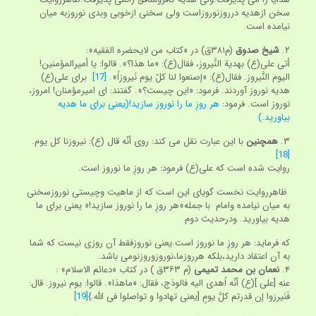
سخن ازهدیه درروزنوروزاست ولی سخنی ازخوبی وبدی نوروزبه میان
نیامده است.
۲.
شیخ صدوق
(م‏۳۸۱ق) در «کتاب من لایحضره الفقیه»:
أتی علی(ع) بهدیة النَّیروز، فقال(ع): «ما هذا؟». قالوا: یا أمیرالمؤمنین!
الیوم النَّیروز. فقال(ع): «إصنعوا لنا کلّ یوم نَیروزاً».
[17]
برای علی(ع)
هدیه نوروز آوردند. فرمود: «این چیست؟». گفتند: ای امیرمؤمنان! امروز،
نوروز است. فرمود:
هر روزِ ما را نوروز سازید!(یعنی برای ما هدیه
بیاورید.)
۳.
همچنین
با این عبارت نقل می کند: روی أنّه قال (ع): نیروزنا کل یوم.
[18]
روایت شده است که علی(ع) فرمود: هر روزِ ما نوروز است.
ظاهرروایت نخست گویای این است که از ماهیت وچیستی نوروزسخنی
به میان نیامده وامام با جمله»هر روزِ ما را نوروز سازید!« یعنی برای ما
هدیه بیاورید. ودرحدیث دوم
که فرماید: هر روزِ ما نوروز است.یعنی نوروزفقط آن روزی نیست که شما
به آن اعتقاد دارید،بلکه هرروزما،نوروزوروزنومی باشد.
۴.
نعمان بن محمد تمیمی
(م ۳۶۳ق ) در کتاب «دعائم الاسلام» :
عنه [علی ](ع) أنّه اُهدی الیه فالوذج، فقال: «ماهذا». قالوا: یوم نیروز. قال:
فَنَیرزوا إن قدرتم کلَّ یومٍ [یعنی تهادوا و تواصلوا فی اللّه.}
[19]