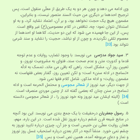
وی ادامه می دهد:و چون هر دو به یک طریق از معلّی منقول است، پس
ترجیح احدهما بر دیگری من حیث السند متصور نیست، و بنابراین،
مضمون هیچ یک حجت نخواهد بود، و بر آن، اعتماد نشاید کرد، و به او
استدلال نتوان نمود؛ چه، تناقض در کلام معصومین(ع) غیر واقع است.
پس، از این جا فهمیده می شود که این دو حدیث، کلاهما او احدهما از
معصوم تلقی نگردیده، و چون از او نباشد، حجیت را نشاید و سند شرعی
نتواند بود.
[33]
۳.
سید جواد مدرّسی
می نویسد: با وجود تضارب روایات و عدم توجه
قدما و کدورت متن و عدم صحت سند، فتوای به مشروعیت نوروز، و
تعیین روز آن، مشکل است. راهی که باقی می ماند، تمسک به ادلّه
«تسامح در ادله سنن» است؛ و لکن تعیین روز، گفتار بعض فقهاست نه
مضمون روایت؛ و ادله مذکور، شامل کلام فقها نمی شود.
از جهت دیگر، عید نوروز
از شعائر مجوسی
و محتمل الحرمه است و ادله
تسامح در سنن چنان که بعضی گفته اند از چنین موردی منصرف است.
[34]
(البته ایشان عید نوروز ونه خود نوروز را ، از شعائر مجوسی دانسته
است.)
۵.
رسول جعفریان
درحقیقت با یک جمع بندی می نویسد: این بود آنچه
در منابع شیعه قرن ششم درباره نوروز نقل شده است. در این باره، مهم،
همان روایت معلّی بن خنیس است و جز آن، چیزی درباره تایید نوروز به
چشم نمی خورد. منشأ آنچه در آثار بعدی درباره استحباب غسل روز نوروز
و نماز و دعای مربوطه آمده، همین نص است و بس.
[35]