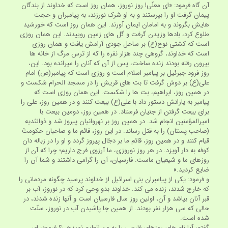
آن گاه فرمود: «ای معلّی! روز نوروز، همان روز است که خداوند از بندگان
پیمان گرفت او را بپرستند و به او شرک نورزند، به پیامبران و حجت
هایش بگروند و به امامان ایمان آورند. این همان روز است که خورشید
طلوع کرد، بادها وزیدن گرفت و گل های زمین روییدند. این همان روزی
است که کشتی نوح(ع) بر ساحل جودی آرامش یافت و همان روزی
است که خداوند، گروهی چند هزار نفره را که از ترس مرگ از خانه ها
بیرون رفته بودند زنده ساخت، پس از آن که آنان را میرانده بود. این،
روز فرود جبرئیل بر پیامبر اسلام است و روزی است که پیامبر(ص) امام
علی(ع) بر دوش گرفت تا بت های قریش را در مسجد الحرام شکست و
در همین روز، ابراهیم، بت ها را شکست. این همان روزی است که
پیامبر به یارانش دستور داد با علی(ع) بیعت کنند و در همین روز، علی را
برای بیعت گرفتن از جنیان فرستاد. در همین روز، دومین بیعت با
امیرالمؤمنین انجام شد. در همین روز بر نهروانیان پیروز شد و ذوالثدیه
(صاحب پستان) را به قتل رساند. در این روز، قائم ما و صاحبان حکومتْ
قیام کنند و در همین روز، قائم ما بر دجّال پیروز گردد و او را در زباله دان
کوفه به دار آویزد. در هر روز نوروزی، ما آرزوی فرج داریم؛ چرا که آن از
روزهای ما و شیعیان ماست. فارسیان، آن را گرامی داشتند و شما آن را
ضایع کردید.»
و فرمود: یکی از پیامبران بنی اسرائیل از خداوند پرسید چگونه مردمانی را
که خارج شدند، زنده می کند. خداوند بدو وحی کرد که در نوروز، آب بر
قبر آنان بپاشد و آن، اولین روز سال فارسیان است و آنها زنده شدند، در
حالی که سی هزار نفر بودند. از همین جا پاشیدن آب در نوروز، سنّت
شده است.
گفتم: آیا نام های روزهای فارسی را به من تعلیم نمی‏دهی؟ فرمود: ای