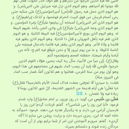
أحیی اللّه فیه الذین خرجوا من دیارهم و هم ألوفٌ حذر الموت، فقال لهم
اللّه موتوا ثمّ أحیاهم. وهو الیوم الذی نزل فیه جبرئیل علی النبی(ص). و
هو الیوم الذی حمل فیه رسول اللّه(ص) أمیرالمؤمنین(ع) علی منکبه حتی
رمی أصنام قریش من فوق البیت الحرام فهشمها، و کذلک إبراهیم(ع). و
هو الیوم الذی أمر النبی(ص) أصحابه أن یبایعوا علیاً(ع) بإمرة المؤمنین. و
هو الیوم الذی وجه النبی(ص) علیاً(ع) إلی وادی الجن یأخذ علیهم البیعة
له. وهو الیوم الذی بویع لأمیرالمؤمنین(ع) فیه البیعة الثانیة. و هو الیوم
الذی ظفر فیه بأهل النهروان و قتل ذا الثدیّة. وهو الیوم الذی یظهر فیه
قائمنا و ولاة الأمر. وهو الیوم الذی یظفر فیه قائمنا بالدجال فیصلبه علی
کناسة الکوفة. و ما من یوم نَیروز إلاّ و نحن نتوقّع فیه الفرج؛ لأنه من
أیامنا وأیام شیعتنا، حفظته العجم وضیّعتموه أنتم.
وقال(ع): (إن نبیاً من الأنبیاء سأل ربه کیف یحیی هؤلاء القوم الذین
خرجوا، فأوحی اللّه إلیه أن یصب الماء علیهم فی مضاجعهم فی هذا الیوم،
وهو أول یوم من سنة الفرس، فعاشوا و هم ثلاثون ألفاً، فصار صب الماء
فی النیروز سنّة).
فقلت: یا سیدی! ألا تعرّفنی جعلت فداک أسماء الأیام بالفارسیة؟ فقال(ع):
«یا مُعَلّی! هی أیام قدیمة من الشهور القدیمة، کلّ شهر ثلاثون یوماً لا
زیادة فیه ولا نقصان…».
[22]
مُعلّی بن خُنَیس
می گوید: در روز نوروز، بر امام صادق(ع) وارد شدم.
فرمود: «آیا این روز را می شناسی؟». گفتم: قربانت گردم! این روز را
فارسیان گرامی می دارند و به یکدیگر هدیه می دهند. فرمود: «سوگند به
خانه کعبه که این، رمزی دیرینه دارد و برایت روشن می سازم تا آگاه
گردی». گفتم: سرورم !آموختن این امر از شما برایم بهتر از آن است که
مردگان زنده شوند و دشمنانم بمیرند.