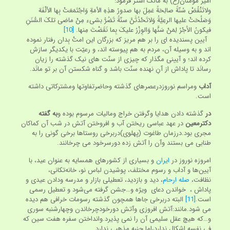
امیر مؤمنان(ع) به مالک اشتر فرمود:
ولاتَنْقُضْ سُنّةً صالِحَةً عَمِلَ بها صدورُ هذِهِ الاُمَةِ وَاجْتَمَعَتْ بِها الاُلْفَة
وَصَلُحَتْ علیها الرعِیَّةُ وَلاتَحْدُثَنَّ سنّةً تَضُرُّ بشی‏ء مِنْ ماضی تلکَ السُّنَنِ
فیکونُ الأجْرُ لِمَنْ سَنَّها وَالوِزْرُ علیکَ بِما نَقَضْتَ مِنها.
[10]
آیین پسندیده ای را بر هم مریز که بزرگان این امتْ بِدان رفتار نموده
اند و به وسیله آن، مردم به هم پیوسته اند، و رعیّت با یکدیگر سازش
کرده اند؛ و آیینی مگذار که چیزی از سنّت های نیک گذشته را زیان
رسانَد تا پاداش از آنِ نهنده سنّت باشد و گناه شکستن آن بر تو مانَد.
آداب
ومراسم نوروزدرعصرهای گذشته وحاضرتفاوتها ومشترکاتی داشته
است.
در
گذشته دادن هدایا وگرفتن خراج ومالیات مرسوم بوده و
به گفته
دکترمعین
در عهد عباسی ریختن آب و افروختن آتش در شب آن کماکان
مجری بود.درزمان طاغوت (پهلوی)دربرخی روستاها برخی گونی را به
طنابی می بستند وآن را آتش زده دورسرخود می چرخانند.
امروزه نوروز در
ایران
و بسیاری از کشورهای همسایه به عنوان عید، با
آیین‌ها و آداب و رسوم مختلف، پوشیدن لباس نو، خانه‌تکانی،
نظافت،
صله ارحام
، دید و بازدید، تعطیلی بازار و مدرسه ودادن عیدی و
پاداش ، خواندن دعای ویژه و…جشن گرفته می‌شود و تعطیل رسمی
است.
[11]
البته دربرخی جاها همچون گذشته رسومات خرافی هم دیده
می شود.مانند:آتش افروزی وآتش دورخودچرخاندن وچهارشنبه سوری
و…که هیچ عقل سلیمی آن را نمی پذیرد.وانداختن سفره هفت سین که
فی نفسه اشکال ندارد،اما جنبه مذهبی ندارد.