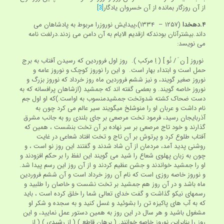
از آن روزگار بمانده از آن خسروان یادگار
[3]
۴.دهخدا
(۱۲۵۷ – ۱۳۳۴)،پیدایش نوروزرا مربوط به پادشاهان می
داند.بیشترآنان بودندکه ازقدیم الایام به آن دامن می زدند.درلغت نامه
می نویسد:
نوروز [ ن َ / نُو ] ( اِ مرکب ). روز اول فروردین که رسیدن آفتاب به برج
حمل است و ابتداء بهار است. و این را نوروز کوچک و نوروز عامه و
نوروز صغیر گویند، و نیز ششم فروردین ماه روز خرداد که نوروز بزرگ و
نوروز خاصه گویند. و بعضی گفته اند که جمشید (ازشاهان پرافسانه که به
دست ضحاک کشته شدوتخت جمشیدمنسوب به اواست.)که او اول جم
نام داشت و عربان او را منوشلخ میگویند سیر عالم می کرد چون به
آذربایجان رسید، فرمود تخت مرصعی بر جای بلندی رو به جانب مشرق
گذارند و خود تاج مرصعی بر سر نهاده بر آن تخت بنشست ، همین که
آفتاب طلوع کرد و پرتوش بر آن تاج و تخت افتاد شعاعی در غایت
روشنی پدید آمد، مردمان از آن شاد شدند و گفتند این روز نو است ، و
چون به زبان پهلوی شعاع را شید می گویند این لفظ را بر حکم افزودند و
او را جمشید خواندند و جشن عظیم کردند و از آن روز این رسم پیدا شد.
و نوروز خاصه روزی است که نام آن روز خرداد است و آن ششم فروردین
ماه باشد و در آن روز هم جمشید بر تخت نشست و خاصان را طلبید و
رسمهای نیکو گذاشت و گفت خدای تعالی شما را خلق کرده است ، باید
که به آب های پاکیزه تن را بشوئید و غسل کنید و به سجده و شکر او
مشغول باشید و هر سال در این روز به همین دستور عمل نمایید، و این
روز را بنابراین نوروز خاصه خوانند. ( برهان قاطع ) ( از رشیدی ) ( از