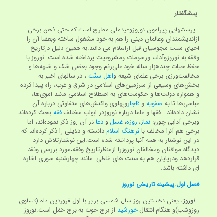
پیشگفتار
پرسشهایی پیرامون نوروزوعیدملی مطرح است که حتی ذهن برخی
ازاندیشمندان وعالمان دینی را هم به خود مشغول ساخته وبعضا آن را
احیای سنت مجوسیان قبل ازاسلام می دانند.به همین دلیل درتاریخ
وفقه به نوروزوآداب ورسومات ومشروعیت پرداخته شده است. نوروز با
حفظ حیات چندهزار ساله خود علی‌رغم وجود بعضی شک و شبهه‌ها و
مخالفت‌ورزی برخی علمای شیعه و
اهل سنّت
، در سالهای اخیر به
بخش‌های وسیعی از سرزمین‌های اسلامی در شرق و غرب، راه پیدا کرده
و همواره دولت‌ها و حکومت‌های به اصطلاح اسلامی مانند اموی‌ها،
عباسی‌ها تا به
صفویه
و
قاجار
وپهلوی واکنش‌های متفاوتی درباره آن
نشان داده‌اند. فقها و علما درباره نوروزدر ابواب مختلف
فقه
بحث کرده‌اند
وبرخی آدابی چون:
نماز
،
روزه
،
غسل
و
دعا
در آن روز ذکر نموده‌اند، اما
برخی هم آنرا مخالف با
فرهنگ اسلام
دانسته و دلایلی را ذکر کرده‌اند که
در این نوشتار به همه آنها پرداخته شده است.این نوشتارتلاش دارد
دیدگاه موافقان ومخالفان نوروزرا ازمنظرتاریخ وفقه،مورد بررسی ونقد
قراردهد.ودرپایان هم به سنت های غلطی مانند چهارشنبه سوری اشاره
ای داشته باشد.
فصل اول.
پیشینه تاریخی نوروز
نوروز
، یعنی نخستین روز سال شمسی برابر با اول فروردین ماه (تساوی
روزوشب)و هنگام انتقال
خورشید
از برج حوت به برج حَمَل است.نوروز