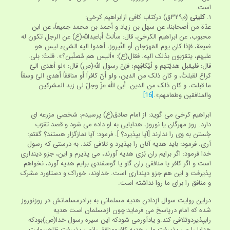
است.
۱.
کلینی
(م‏۳۲۹ق) درکتاب کافی ازابراهیم کرخی:
عدّة من أصحابنا، عن سهل بن زیاد و أحمد بن محمد جمیعاً، عن ابن
محبوب، عن ابراهیم الکرخی، قال: سألتُ أباعبداللّه(ع) عن الرجل تکون له
ضیعة، فإذا کان یوم المَهرَجان أو النَّیروز، أهدوا الیه الشی‏ء لیس هو
علیهم، یتقرّبون بذلک الیه. فقال(ع): «ألیس هم مُصلّین؟». قلتُ: بلی.
قال: فلیقبل هدیّتهم و لْیُکافِهِم؛ فإنّ رسول اللّه(ص) قال: «لو أهدی الیّ
کراع لقبلتُ، و کان ذلک من الدین، ولو أنّ کافراً أو منافقاً أهدی الیّ وسقاً
ما قبلت، و کان ذلک من الدین. أبی اللّه عزّ وجلّ لی زبد المشرکین
والمنافقین وطعامهم».
[16]
ابراهیم کرخی می گوید: از امام صادق(ع) پرسیدم: شخصی مزرعه ای
دارد. روز مهرگان یا نوروز، هدایایی به او داده می شود و قصد تقرّب
جُستن به وی را ندارند [آیا بپذیرد؟ ]. فرمود: آیا نمازگزار هستند؟ گفتم:
آری. فرمود: باید هدیه آنان را بپذیرد و تلافی کند. به درستی که رسول
خدا فرمود: اگر برایم ران بُزی هدیه آورند، می پذیرم و این، جزو دینداری
است و اگر کافر یا منافقی ران گاو یا گوسفندی برایم هدیه آورد، نخواهم
پذیرفت و این هم جزو دینداری است. خداوند، خوراک و دستاورد مشرک
و منافق را برای ما روا نداشته است.
دراین روایت سوال ازدادن هدیه مسلمانی به برادرمسلمانش در روزنوروز
شده که امام درپاسخ می فرماید:چون ازمسلمان است هدیه
رابپذیردوتلافی کند.و یادآورمی شودکه این سیره رسول خدا(ص)بودکه
هدایا را می پذیرفت.ولی هدیه کافرومنافق رانمی پذیرفت.ظاهرروایت