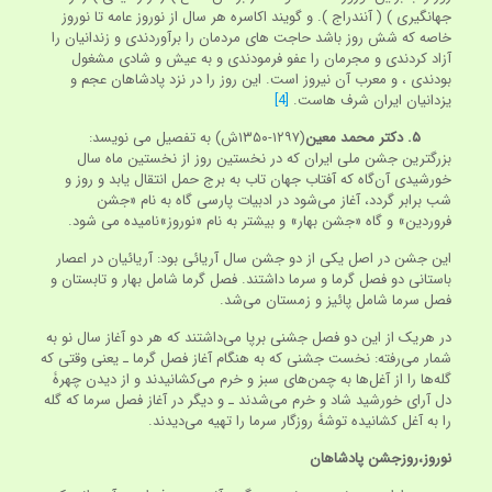
جهانگیری ) ( آنندراج ). و گویند اکاسره هر سال از نوروز عامه تا نوروز
خاصه که شش روز باشد حاجت های مردمان را برآوردندی و زندانیان را
آزاد کردندی و مجرمان را عفو فرمودندی و به عیش و شادی مشغول
بودندی ، و معرب آن نیروز است. این روز را در نزد پادشاهان عجم و
یزدانیان ایران شرف هاست.
[4]
۵. دکتر محمد معین
(۱۲۹۷-۱۳۵۰ش) به تفصیل می نویسد:
بزرگترین جشن ملی ایران که در نخستین روز از نخستین ماه سال
خورشیدی آن‌گاه که آفتاب جهان تاب به برج حمل انتقال یابد و روز و
شب برابر گردد، آغاز می‌شود در ادبیات پارسی گاه به نام «جشن
فروردین» و گاه «جشن بهار» و بیشتر به نام «نوروز»نامیده می شود.
این جشن در اصل یکی از دو جشن سال آریائی بود: آریائیان در اعصار
باستانی دو فصل گرما و سرما داشتند. فصل گرما شامل بهار و تابستان و
فصل سرما شامل پائیز و زمستان می‌شد.
در هریک از این دو فصل جشنی برپا می‌داشتند که هر دو آغاز سال نو به
شمار می‌رفته: نخست جشنی که به هنگام آغاز فصل گرما ـ یعنی وقتی که
گله‌ها را از آغل‌ها به چمن‌های سبز و خرم می‌کشانیدند و از دیدن چهرۀ
دل آرای خورشید شاد و خرم می‌شدند ـ و دیگر در آغاز فصل سرما که گله
را به آغل کشانیده توشۀ روزگار سرما را تهیه می‌دیدند.
نوروز،روزجشن پادشاهان