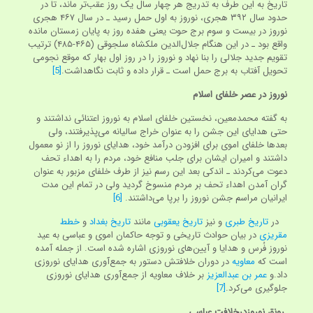
تاریخ به این طرف به تدریج هر چهار سال یک روز عقب‌تر ماند، تا در
حدود سال ۳۹۲ هجری، نوروز به اول حمل رسید ـ در سال ۴۶۷ هجری
نوروز در بیست و سوم برج حوت یعنی هفده روز به پایان زمستان مانده
واقع بود ـ در این هنگام جلال‌الدین ملکشاه سلجوقی (۴۶۵-۴۸۵) ترتیب
تقویم جدید جلالی را بنا نهاد و نوروز را در روز اول بهار که موقع نجومی
تحویل آفتاب به برج حمل است ـ قرار داده و ثابت نگاهداشت.
[5]
نوروز در عصر خلفای اسلام
به گفته محمدمعین، نخستین خلفای اسلام به نوروز اعتنائی نداشتند و
حتی هدایای این جشن را به عنوان خراج سالیانه می‌پذیرفتند، ولی
بعدها خلفای اموی برای افزودن درآمد خود، هدایای نوروز را از نو معمول
داشتند و امیران ایشان برای جلب منافع خود، مردم را به اهداء تحف
دعوت می‌کردند ـ اندکی بعد این رسم نیز از طرف خلفای مزبور به عنوان
گران آمدن اهداء تحف بر مردم منسوخ گردید ولی در تمام این مدت
ایرانیان مراسم جشن نوروز را برپا می‌داشتند.
[6]
در
تاریخ طبری
و نیز
تاریخ یعقوبی
مانند
تاریخ بغداد
و
خطط
مقریزی
در بیان حوادث تاریخی و توجه حاکمان اموی و عباسی به عید
نوروز فُرس و هدایا و آیین‌های نوروزی اشاره شده است. از جمله آمده
است که
معاویه
در دوران خلافتش دستور به جمع‌آوری هدایای نوروزی
داد.‌و
عمر بن عبدالعزیز
بر خلاف معاویه از جمع‌آوری هدایای نوروزی
جلوگیری می‌کرد.
[7]
رونق نوروزدرخلافت عباسی