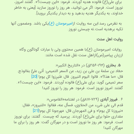
برای علی(ع) فالوده هدیه آوردند. فرمود: «این چیست؟». گفتند امروز،
نوروز است. فرمود: اگر می توانید، هر روز را نوروز سازید [یعنی به خاطر
خداوند، به یکدیگر هدیه بدهید و به دیدار یکدیگر بروید].
به نظرمی رسد:این سه روایت از
امیرمومنان (ع)
یکی باشد. ومضمون آنها
تکیه برهدیه است.نه چیستی نوروز.
روایت اهل سنت
روایات امیرمومنان (ع)با همین محتوی ولی با عبارات گوناگون وگاه
اززبان پیامبر(ص)ازاهل سنت نقل شده است.مانند:
۵. بخاری
(۱۹۴-۲۵۶ق) در «التاریخ الکبیر»:
حمّاد بن سلمة بن علی بن زید، عن السعر التمیمی: أتی علیٌّ بفالوذج.
قال: «ما هذا؟». قالوا: الیوم النیروز. قال: فنَیرِزوا کل یوم!
[20]
سعر تمیمی گوید: برای علی(ع) فالوده آوردند. فرمود: «این چیست؟».
گفتند: امروز نوروز است. فرمود: هر روز را نوروز کنید!
۶ .
فیروز آبادی
(۷۲۹-۸۱۷ق) در لغتنامه«القاموس»:
قدم الی علی شی‏ء من الحلاوی، فسأل عنه، فقالوا: «للنیروز»، فقال:
«نیروزنا کل یوم!» و فی المهرجان قال: مَهرِجونا کل یوم!
[21]
مقداری حلوا برای علی(ع) آوردند. پرسید که چیست. گفتند: برای نوروز
است. فرمود: هر روز ما نوروز است.و در مهرگان گفت: هر روز را برای ما
مهرگان کنید!