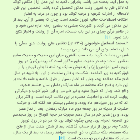
به عمل آید، بدعت می باشد، بنابراین، تعبد به این عمل [را ] مکلّفی تواند
که لااقل ظن به تعیین وقت مذکور تحصیل کرده باشد. تحصیل این ظن،
لامحاله از امارات شرعیه و عرفیه تواند بود و چون در عرف به اعتبار
اختلاف اصطلاحات حالیه نوروز متعدد است چنان که بعضی از آن، بعد از
این مذکور می گردد و اشهریت بعضی به بعضی ازمنه اماره نمی شود و
در ظاهر قرآن چیزی در این باب نیست، اماره آن از روایات و اخبارْ تتبّع
باید نمود.
[31]
۲.
محمد اسماعیل خواجویی
(م‏۱۱۷۳ق) تناقض های روایت های معلّی را
دلیل ناتمام بودن آن می داند و می نویسد:
فقیر بی بضاعت گوید: به حسب ظاهری میان این حدیث و حدیث سابق
تناقض است؛ چه، در حدیث سابق مذکور است که پیغمبر(ص) در روز
نوروز، امیرالمؤمنین(ع) را به دوش مبارک برداشته تا بتان قریش را از
فوق کعبه به زیر انداخته، شکست و فانی ساخت، و این، بلاشبهه در سال
فتح مکه معظمه بود، چنان که اخبار بسیار از طرق خاصه و عامه دلالت بر
این دارد و فتح مکه معظمه در ماه مبارک رمضان سال هشتم هجرت
واقع شد، چنان که شیخ مفید و نیز طبرسی و این شهرآشوب و دیگرانی
روایت کرده اند، و احادیث معتبره بر این دلالت کرده است، و اکثر برآن
اند که در روز سیزدهم ماه بوده، و بعضی بیستم هم گفته اند، و حرکت
حضرت از مدینه در روز جمعه دوم ماه مبارک رمضان، بعد از نماز عصر
بوده، و روز غدیر خم در سال دهم هجرت در حجة الوداع در روز هجدهم
ذی الحجة الحرام بود. پس چگونه تواند بود که هر دو در روز، نوروز
باشد؟ چه، نوروز، از قرار حساب گذشته، بعد از شش هفت سال از فتح
مکه معظمه، بلکه بیشتر، به ذی الحجة خواهد رسید، نه بعد از یک سال،
چنان که مقتضای این دو حدیث است.
[32]