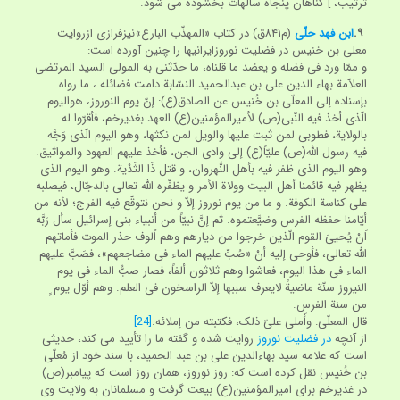
ترتیب، ] گناهان پنجاه ساله‏ات بخشوده می شود.
۹.
ابن فهد حلّی
(م‏۸۴۱ق) در کتاب «المهذّب البارع»نیزفرازی ازروایت
معلی بن خنیس در فضلیت نوروزایرانیها را چنین آورده است:
و ممّا ورد فی فضله و یعضد ما قلناه، ما حدّثنی به المولی السید المرتضی
العلاّمة بهاء الدین علی بن عبدالحمید النسّابة دامت فضائله ، ما رواه
بإسناده إلی المعلّی بن خُنیس عن الصادق(ع): إنّ یوم النوروز، هوالیوم
الّذی أخذ فیه النّبی(ص) لأمیرالمؤمنین(ع) العهد بغدیرخم، فأقرّوا له
بالولایة، فطوبی لمن ثبت علیها والویل لمن نکثها، وهو الیوم الّذی وَجَّه
فیه رسول اللّه(ص) علیّاً(ع) إلی وادی الجن، فأخذ علیهم العهود والمواثیق.
وهو الیوم الذی ظفر فیه بأهل النَّهروان، و قتل ذَا الثَدْیة. وهو الیوم الذی
یظهر فیه قائمنا أهل البیت وولاة الأمر و یظفّره اللّه تعالی بالدجّال، فیصلبه
علی کناسة الکوفة. و ما من یوم نوروز إلاّ و نحن نتوقّع فیه الفرج؛ لأنه من
أیّامنا حفظه الفرس وضیَّعتموه. ثم إنَّ نبیّاً من أنبیاء بنی إسرائیل سأل رَبَّه
اَنْ یُحییَ القوم الّذین خرجوا من دیارهم وهم اُلوف حذر الموت فأماتهم
اللّه تعالی، فأوحی إلیه أنْ «صُبِّ علیهم الماء فی مضاجعهم»، فصَبَّ علیهم
الماء فی هذا الیوم، فعاشوا وهم ثلاثون ألفاً، فصار صبُّ الماء فی یوم
النیروز سنّة ماضیةً لایعرف سببها إلاّ الراسخون فی العلم. وهم أوّل یوم ٍ
من سنة الفرس.
قال المعلّی: وأَملی علیّ ذلک، فکتبته من إملائه.
[24]
از آنچه
در فضلیت نوروز
روایت شده و گفته ما را تأیید می کند، حدیثی
است که علامه سید بهاءالدین علی بن عبد الحمید، با سند خود از مُعلّی
بن خُنیس نقل کرده است که: روز نوروز، همان روز است که پیامبر(ص)
در غدیرخم برای امیرالمؤمنین(ع) بیعت گرفت و مسلمانان به ولایت وی