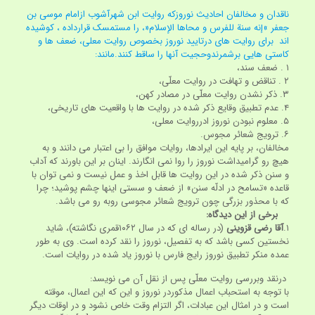
ناقدان و مخالفان احادیث نوروزکه روایت ابن شهرآشوب ازامام موسی بن
جعفر »إنه سنة للفرس و محاها الإسلام«، را مستمسک قرارداده ، کوشیده
اند برای روایت های درتایید نوروز بخصوص روایت معلی، ضعف ها و
کاستی هایی برشمرندوحجیت آنها را ساقط کنند.مانند:
۱ . ضعف سند،
۲ . تناقض و تهافت در روایت معلّی،
۳. ذکر نشدن روایت معلّی در مصادر کهن،
۴. عدم تطبیق وقایع ذکر شده در روایت ها با واقعیت های تاریخی،
۵. معلوم نبودن نوروز ادرروایت معلی،
۶. ترویج شعائر مجوس.
مخالفان، بر پایه این ایرادها، روایات موافق را بی اعتبار می دانند و به
هیچ رو گرامیداشت نوروز را روا نمی انگارند. اینان بر این باورند که آداب
و سنن ذکر شده در این روایت ها قابل اخذ و عمل نیست و نمی توان با
قاعده «تسامح در ادلّه سنن» از ضعف و سستی اینها چشم پوشید؛ چرا
که با محذور بزرگی چون ترویج شعائر مجوسی روبه رو می باشد.
برخی از این دیدگاه:
۱.
آقا رضی قزوینی
(در رساله ای که در سال ۱۰۶۲قمری نگاشته)، شاید
نخستین کسی باشد که به تفصیل، نوروز را نقد کرده است. وی به طور
عمده منکر تطبیق نوروز رایج فارس با نوروز یاد شده در روایات است.
درنقد وبررسی روایت معلّی پس از نقل آن می نویسد:
با توجه به استحباب اعمال مذکوردر نوروز و این که این اعمال، موقته
است و در امثال این عبادات، اگر التزام وقت خاص نشود و در اوقات دیگر