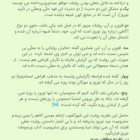
و درادامه به دلایل جعلی بودن روایات موافق عیدنوروزپرداخته می نویسد:
یک.
و مشکل این دو حدیث ( دو حدیث ابن فهد حلّی ومعلّی در تأیید
نوروز)، آن است که در منابع کهن شیعه نیامده است.
دو.
افزون بر آن، روایات مزبور که در اصل باید یکی باشد، حاوی دو نوع
آگاهی درباره روز نوروز است که این، خود، منشأ شبهه درباره آن شده و
احتمال جعل آن را تقویت می کند.
سه.
افزون بر آن، ابن غضایری گفته: «غالیان روایاتی را به معلّی بن
خنیس نسبت داده اند و نمی توان بر اخبار وی اعتماد کرد». در این
صورت، این روایت که بی گرایش غالیانه یا نگرش افراطی هم نیست ، از
همان دسته مجعولاتی می باشد که غالیان به معلّی نسبت داده اند.
چهار.
گفته شده قرامطه (گرایشی وابسته به مذهب افراطی اسماعیلیه) دو
روز را در سال که نوروز و مهرگان بوده روزه می گرفته اند.
پنج.
بنابراین باید تأکید کنیم که مجوسیان، نه تنها نوروز را روزه نمی
گرفته اند، بلکه به نقل بیرونی اساساً «مجوس را روزه‏ای نیست و هر
کس از ایشان روزه بگیرد، گنه کرده است».
[36]
حاصل این نظریه روایت ابن شهرآشوب ازامام موسی کاظم را مبنی برعدم
مشروعیت عید نوروز پذیرفته اند و با بی اعتبار دانستن روایت معلی
قایلند که آن نمی تواند مبنا ومستندی برای مشروعیت آداب ورسومات
نوروز قراربگیرد.
ب. نظریه موافقان نوروز