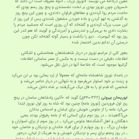
معین درادامه می نویسد: «نوروز بزرگ ـ آنچه معروف است آن دانند که
خسروان چون نوروز بودی بر تخت نشستندی و پنج روز رسم بودی که
حاجت مردم روا کردندی و عطاهای فراوان دادندی، و چون این پنج روز
به گذشتی به لهو کردن و باده خوردن مشغول شدندی پس از این روز از
این سبب بزرگ کردندی و گفته‌اند که آن روزی است که جمشید مردم را
بشارت دادی به بی‌مرگی و تندرستی و آمرزندگی و گویند که هم اندر این
روز بود که کیومرث… دیو را بکشت و بسیار گونه گفته‌اند لکن چون
درستی آن ندانم بدین اختصار شد«.
بطور کلی از مراسم نوروز در دربار شاهنشاهان هخامنشی و اشکانی
اطلاعات دقیقی در دست نیست و به عکس از عصر ساسانی اطلاعات
گرانبها موجود است که خلاصۀ آنها در ذیل نقل می‌شود:
در بامداد نوروز شاهنشاه جامه‌ای که معمولاً از بُرد یمانی بود بر تن می‌کرد
و زینت بر خود استوار می‌فرمود و به تنهائی در دربار حاضر می‌شد و
شخصی که قدم او را به فال نیک می‌گرفتند بر شاه داخل می‌شد.
ا
بوریحان بیرونی
(۳۶۲-۴۴۰ق) گوید که: «آئین پادشاهان ساسان در پنج
روز اول فروردین (نوروز عامه) چنین بود که شاه به روز اول نوروز ابتدا
می‌کرد عامه را از جلوس خویش برای ایشان و احساس بدانان
می‌آگاهیدند ـ در روز دوم برای کسانی که از عامه رفیع‌تر بودند یعنی
دهگانان و اهل آتشکده‌ها جلوس می‌کرد ـ در روز سوم از برای اسواران و
مؤبدان بزرگ ـ و روز چهارم از برای افراد خاندان و نزدیکان و خاصان خود
ـ در روز پنجم برای پسر و نزدیکان خویش و به هریک از اینان، درخور
رتبت اکرام و انعام می‌نمود. و چون روز ششم فرا می‌رسید از اداء حقوق