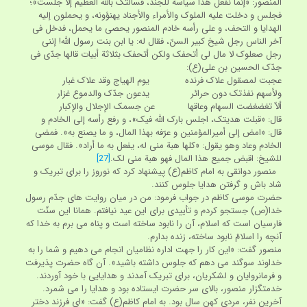
المنصور: «إنما نفعل هذا سیاسةً للجند، فسألتک باللّه العظیم إلاّ جلست»؛
فجلس و دخلت علیه الملوک والأمراء والأجناد یهنؤونه، و یحملون إلیه
الهدایا و التحف، و علی رأسه خادم المنصور یحصی ما یحمل، فدخل فی
آخر الناس رجل شیخ کبیر السنّ، فقال له: یا ابن بنت رسول اللّه! إننی
رجل صعلوک لا مال لی أتحفک ولکن أتحفک بثلاثة أبیات قالها جدّی فی
جدّک الحسین بن علی(ع):
عجبت لمصقول علاک فرنده یوم الهیاج وقد علاک غبار
ولأسهم نفذتک دون حرائر یدعون جدّک والدموع غزار
ألاّ تغضغضت السهام وعاقها عن جسمک الإجلال والإکبار
قال: «قبلت هدیتک، اجلس بارک اللّه فیک»، و رفع رأسه إلی الخادم و
قال: «امض إلی أمیرالمؤمنین و عرّفه بهذا المال، و ما یصنع به». فمضی
الخادم وعاد وهو یقول: «کلها هبة منی له، یفعل به ما أراد». فقال موسی
للشیخ: اقبض جمیع هذا المال فهو هبة منی لک.
[27]
منصور دوانقی به امام کاظم(ع) پیشنهاد کرد که نوروز را برای تبریک و
شاد باش و گرفتن هدایا جلوس کنند.
حضرت موسی کاظم در جواب فرمود: من در میان روایت های جدّم رسول
خدا(ص) جستجو کردم و تأییدی برای این عید نیافتم. همانا این سنّت
فارسیان است که اسلام، آن را نابود ساخته است و پناه می برم به خدا که
آنچه را اسلامْ نابود ساخته، زنده بدارم.
منصور گفت: «این کار را جهت اداره نظامیان انجام می دهیم و شما را به
خداوند سوگند می دهم که جلوس داشته باشید». آن گاه حضرت پذیرفت
و فرمانروایان و لشکریان، برای تبریک آمدند و هدایایی با خود آوردند.
خدمتگزار منصور، بالای سر حضرت ایستاده بود و هدایا را می شمرد.
آخرین نفر، مردی کهن سال بود. به امام کاظم(ع) گفت: «ای فرزند دختر