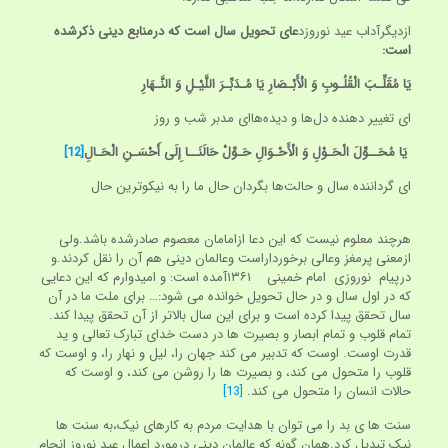
ازدیگرآداب عید نوروزد
عای تحویل سال است که درمنابع دینی ذکرشده
است:
یَا مُقَلِّـبَ الْقُلُـوبِ وَ الْأَبْـصَارِ‌ یَا مُـدَبِّـرَ اللَّیْـلِ وَ النَّـهَارِ
ای تغییر دهنده دل‌ها و دیده‏‌ها‌ای مدبر شب و روز
یَا مُحَــوِّلَ الْحَـوْلِ وَ الْأَحْـوَالِ‌ حَـوِّلْ حَالَنَــا إِلَی أَحْسَـنِ الْحَـالِ
[12]
ای گرداننده سال و حالت‌ها بگردان حال ما را به نیکوترین حال
هرچند معلوم نیست که این دعا ازامامان معصوم صادرشده باشد.ولی
ازمعنی پرمغز وعالی برخورداراست وعالمان دینی هم آن را نقل کردند.و
درپیام نوروزی امام خمینی ۱۳۶۱آمده است: و امیدوارم که این دعایی
که در اول سال و در حال تحویل خوانده می شود:… برای ملت ما در آن
سال تحقق پیدا کرده است و برای این سال بالاتر از آن تحقق پیدا کند.
تمام قلوب و تمام ابصار و بصیرت ها در دست خدای تبارک تعالی و ید
قدرت اوست. اوست که تدبیر می کند جهان را، لیل و نهار را، و اوست که
قلوب را متحول می کند، و بصیرت ها را روشن می کند، و اوست که
حالات انسان را متحول می کند.
[13]
سنت ها ی بد را می توان با هدایت مردم به کارهای نیک،به سنت ها
نیک تبدیل کرد.همان گونه که عالمان دینی درمورد اعمال عید نوروز انجام