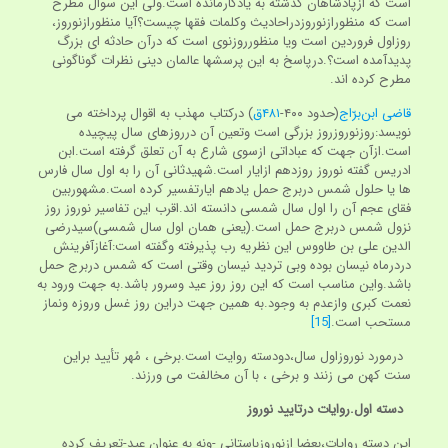
است که ازپادشاهان گذشته به یادگارمانده است.ولی این سوال مطرح
است که منظورازنوروزدراحادیث وکلمات فقها چیست؟آیا منظورازنوروز،
روزاول فروردین است ویا منظورروزنوی است که درآن حادثه ای بزرگ
پدیدآمده است؟.درپاسخ به این پرسشها عالمان دینی نظرات گوناگونی
مطرح کرده اند.
قاضی ابن‌برّاج
(حدود ۴۰۰-
۴۸۱ق
) درکتاب مهذب به اقوال پرداخته می
نویسد:روزنوروزروز بزرگی است وتعین آن درروزهای سال پیچیده
است.ازآن جهت که عباداتی ازسوی شارع به آن تعلق گرفته است.ابن
ادریس گفته نوروز روزدهم ازایار است.شهیدثانی آن را به اول سال فارس
ها یا حلول شمس دربرج حمل یادهم ایارتفسیر کرده است.مشهوربین
فقای عجم آن را اول سال شمسی دانسته اند.اقرب این تفاسیر نوروز روز
نزول شمس دربرج حمل است.(یعنی همان اول سال شمسی)سیدرضی
الدین علی بن طاووس این نظریه رب پذیرفته وگفته است:آغازآفرینش
دردرماه نیسان بوده وبی تردید نیسان وقتی است که شمس دربرج حمل
باشد.واین مناسب است که این روز روز عید وسرور باشد.به جهت ورود به
نعمت کبری وازعدم به وجود.به همین جهت دراین روز غسل وروزه ونماز
مستحب است.
[15]
درمورد نوروزاول سال،دودسته روایت است.برخی ، مُهر تأیید براین
سنت کهن می زنند و برخی ، با آن مخالفت می ورزند.
دسته اول.روایات درتایید نوروز
این دسته روایات،بعضا ازنوروزباستانی -ونه به عنوان عید-تعریف کرده