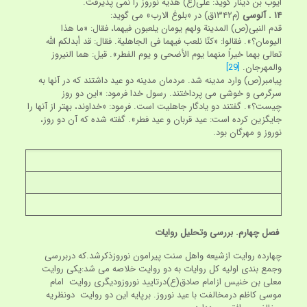
ایوب بن دینار گوید: علی(ع) هدیه نوروز را نمی پذیرفت.
۱۴
. آلوسی
(م‏۱۳۴۲ق) در «بلوغ الارب» می گوید:
قدم النبی(ص) المدینة ولهم یومان یلعبون فیهما، فقال: «ما هذا
الیومان؟». فقالوا: «کنّا نلعب فیهما فی الجاهلیة. فقال: قد أبدلکم اللّه
تعالی بهما خیراً منهما یوم الأضحی و یوم الفطر». قیل: هما النیروز
والمهرجان.
[29]
پیامبر(ص) وارد مدینه شد. مردمان مدینه دو عید داشتند که در آنها به
سرگرمی و خوشی می پرداختند. رسول خدا فرمود: «این دو روز
چیست؟». گفتند دو یادگار جاهلیت است. فرمود: «خداوند، بهتر از آنها را
جایگزین کرده است: عید قربان و عید فطر». گفته شده که آن دو روز،
نوروز و مهرگان بود.
فصل چهارم. بررسی وتحلیل روایات
چهارده روایت ازشیعه واهل سنت پیرامون نوروزذکرشد.که دربررسی
وجمع بندی اولیه کل روایات به دو روایت خلاصه می شد:یکی روایت
معلی بن خنیس ازامام صادق(ع)درتایید نوروزودیگری روایت امام
موسی کاظم درمخالفت با عید نوروز. برپایه این دو روایت دونظریه