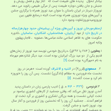
بیانگر تحوّل پدیده‌ های طبیعت است که آغاز بهار و فصل رویش و
جنبش و جان یافتن دوباره طبیعت پس از مرگی طبیعی رانوید می دهد.
نوروزاز دیرباز در ایران باستان با عنوان عید نوروز همراه با برگزاری جشن
و آیین‌های ویژه نوروزی همراه بوده است.البته درمنابع فقهی بین
نوروزوعیدنوروزتفاوت وجود دارد .
ازمنظرمورخان نوروز و آیین‌های ویژه آن پیشینه‌ای حدود چهارهزارساله
در تاریخ دارد
از عهد
آریاییان
،
هخامنشیان
،
اشکانیان
،
ساسانیان
،تادوره
حکومت های به ظاهر اسلامی مانند:عباسی‌ها ،صفویه ، قاجار،پهلوی
وتابه امروز.
۱.
یعقوبی
( ۲۸۴ یا ۲۹۲ق) ،درتاریخ خودمی نویسد:عید نوروز از زمان‌های
قدیم یکی از دو عید بزرگ ایرانیان بوده است، عید دیگر شانزدهم مهرماه
به نام «مهرگان» بوده است.
[1]
۲.
مسعودی
(قرن۴) در
التنیه و الاشراف
آورده است: «هرمز در روز
نخست ماه فروردین به مظالم (دادگری) نشست. پس آن روز را «نوروز»
نام کرد و سنت گشت».
[2]
۳.
فردوسی
(
۳۲۹
–
۴۱۶
ه. ق ) ادیب پارسی زبان در داستان پدید
آمدن نوروز نقل می‌کند که، وقتی جمشید از کارهای کشوری بیاسود بر
تخت کیانی نشست و همه بزرگان لشکری و کشوری بر گرد تخت او
فراهم آمدند… جمشید آن روز را که نخستین روز از فروردین و آغاز سال
بود، نوروز نامید و جشن گرفت.
به جمشید گوهر افشاندند مر آن روز را روز نو خواندند ••• چنین روز فرخ