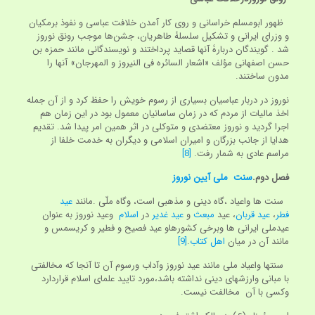
ظهور ابومسلم خراسانی و روی کار آمدن خلافت عباسی و نفوذ برمکیان
و وزرای ایرانی و تشکیل سلسلۀ طاهریان، جشن‌ها موجب رونق نوروز
شد . گویندگان دربارۀ آنها قصاید پرداختند و نویسندگانی مانند حمزه بن
حسن اصفهانی مؤلف «اشعار السائره فی النیروز و المهرجان» آنها را
مدون ساختند.
نوروز در دربار عباسیان بسیاری از رسوم خویش را حفظ کرد و از آن جمله
اخذ مالیات از مردم که در زمان ساسانیان معمول بود در این زمان هم
اجرا گردید و نوروز معتضدی و متوکلی در اثر همین امر پیدا شد. تقدیم
هدایا از جانب بزرگان و امیران اسلامی و دیگران به خدمت خلفا از
مراسم عادی به شمار رفت.
[8]
فصل دوم.
سنت ملی آیین نوروز
سنت ها واعیاد ،گاه دینی و مذهبی است، وگاه ملّی .مانند
عید
فطر
،
عید قربان
، عید
مبعث
و
عید غدیر
در
اسلام
وعید نوروز به عنوان
عیدملی ایرانی ها وبرخی کشورهاو عید فصیح و فطیر و کریسمس و
مانند آن در میان
اهل کتاب
.
[9]
سنتها واعیاد ملی مانند عید نوروز وآداب ورسوم آن تا آنجا که مخالفتی
با مبانی وارزشهای دینی نداشته باشد،مورد تایید علمای اسلام قراردارد
وکسی با آن مخالفت نیست.