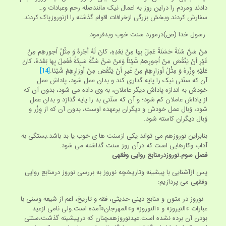
دادند ومردم را دراین روز به اعمال نیک مانندصله رحم وعبادات و…
سفارش کردند.وبخش بزرگی ازخرافات اقوام گذشته را ازنوروزپاک کردند.
رسول خدا (ص)درمورد سنت خوب وبدفرمود:
مَنْ سَنَّ سُنَةً حَسَنَةً عُمِلَ بِها مِنْ بَعْدِهِ، کانَ لَهُ أجُرهُ وَ مِثْلُ اُجورهِم مِنْ
غَیْرِ أنْ یَنْقُصَ مِنْ اُجورِهِمْ شَیْئاً وَمَنْ سَنَّ سُنَّةً سَیِئَةً فَعُمِلَ بِها بَعْدَهُ، کانَ
عَلَیْهِ وِزْرهُ وَ مِثْلُ أوزارِهِمْ مِنْ غَیرِ أنْ یَنْقُصَ مِنْ أوزارِهِمْ شَیْئا.
[14]
آن که سنّتی نیک را پایه گذاری کند و بدان عمل شود، پاداش عمل
خودش به اندازه پاداش دیگر عاملان، به وی داده می شود، بدون آن که
از پاداش عاملان کم شود؛ و آن که سنّتی بد را پایه گذارَد و بدان عمل
شود، وَبال عمل خودش و دیگران برعهده اوست، بدون آن که از وِزْر و
وَبال دیگران کاسته شود.
بنابراین نوروزهم می تواند یکی ازسنت ها ی خوب یا بد باشد.بستگی به
آداب وکارهایی است که درآن روز سنت گذاشته می شود.
فصل سوم.نوروزدرمنابع روایی وفقهی
پس ازآشنایی با پیشینه وتاریخچه نوروز به بررسی نوروز درمنابع روایی
وفقهی می پردازیم:
نوروز در متون و منابع دینی حدیثی، فقه و تاریخ، اعم از شیعه وسنی با
عبارات »النیروز« و »النوروز« و»المهرجان«آمده است.ولی نامی ازعید
بودن آن برده نشده است.عیدنوروزهمچنان که درپیشینه گذشت،سنتی