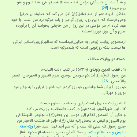
و قد آلیت أن لایسألنی مؤمن فیه حاجة الا قضیتها فی هذا الیوم و هو
یوم نیروز».
[25]
مفضّل، فرزند عمر از امام صادق(ع) نقل می کند که: خداوند بر حزقیل
وحی فرستاد که: «این روز، روزی گرامی و بلند مرتبه نزد من است. با خود
عهد کرده ام هر مؤمنی در این روز از من حاجتی بخواهد آن را برآورده
سازم و آن روز، نوروز است».
ازمحتوای روایت (وحی به حزقیل)پیداست که منظورنوروزباستانی ایرانی
ها نیست.بلکه روزنویی است که بلندمرتبه است.
دسته دو.
روایات مخالف
۱۱
. قطب الدین راوندی
(م‏۵۷۳) در کتاب «لبّ اللباب»:
عن رسول اللّه(ص): أبدلکم بیومین یومین: بیوم النیروز و المهرجان، الفطر
والأضحی.
[26]
دو روز را برای شما جانشین دو روز کردم: عید فطر و قربان را به جای عید
نوروز و مهرگان.
البته روایت مجهول است.راوی ومخاطب معلوم نیست.
۱۲
. ابن شهرآشوب
(م‏۵۸۸ق) در کتاب «المناقب» روایت می کند:
و حکی أن المنصور تقدّم إلی موسی بن جعفر(ع) بالجلوس للتهنئة فی
یوم النیروز و قبض ما یحمل إلیه فقال (ع): «إنی قد فتشت الأخبار عن
جدی رسول اللّه صلی اللّه علیه و آله فلم أجد لهذا العید خبراً
وإنه سنة
للفرس و محاها الإسلام،
و معاذ اللّه أن نحیی ما محاه الإسلام». فقال