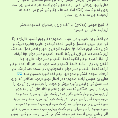
معلّی! اینها روزهایی کهن از ماه هایی کهن است. هر ماه، سی روز است،
بدون کم و کاست.(آنگاه امام ماه ها را یکی کی شرح می دهند که
ازحوصله این مقاله خارج است.)
۸.
شیخ طوسی
(م‏۴۶۰ق) در آداب نوروزدر«مصباح المتهجّد»بخشی
ازروایت معلی بن خنیس:
عن المُعلَّی بنِ خُنیس، عن مولانا الصادق(ع) فی یوم النَّیروز، قال(ع): إذا
کان یوم النیروز، فاغتسل و البس أنظف ثیابک و تطیب بأطیب طیبک و
تکون ذلک الیوم صائماً، فإذا صلّیت النوافل والظهر والعصر فصلّ بعد ذلک
أربع رکعات، تقرأ فی أوّل کلّ رکعة فاتحة الکتاب و عشر مرّاتٍ «إنّا أنزلناه
فی لیلة القدر»، و فی الثانیة فاتحة الکتاب و عشر مرّات «قل یا أیها
الکافرون»، وفی الثالثة فاتحة الکتاب و عشر مرّاتٍ «قل هو اللّه أحد»، و فی
الرابعة فاتحة الکتاب و عشر مرّاتٍ «المعوّذتین»، و تسجد بعد فراغک من
الرکعات سجدة الشکر و تدعو فیها، یغفر لک ذنوب خمسین سنة.
[23]
معلی بن خنیس
ازامام صادق(ع) در اعمال نوروز فرمود: هنگامی که نوروز
شد، غسل کن و لباس پاکیزه بپوش و خودت را خوشبو ساز و آن روز را
روزه بدار. پس هنگامی که نماز ظهر و عصر و نافله های آن را به جای
آوردی، نمازی چهار رکعتی بگزار که در رکعت اوّل آن، سوره حمد و ده
مرتبه سوره قدر را می خوانی. در رکعت دوم آن، سوره حمد و ده مرتبه
سوره کافرون را می خوانی. در رکعت سوم آن، سوره حمد و ده مرتبه
سوره توحید را می خوانی و در رکعت چهارم، سوره حمد را با سوره های
فلق و ناس. پس از نماز هم سجده شکر می گزاری و دعا می کنی. [بدین