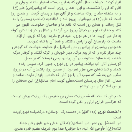
اقرار کردند. خوشا به حال آنان که به این بیعت، استوار ماندند و وای بر
آنان که آن را شکستند. و این، همان روزی است که پیامبر(ص) علی(ع)
را به منطقه جنّیان روانه ساخت و از آنان عهد و پیمان گرفت. و همان روز
است که علی(ع) بر نهروانیان پیروز شد و ذوالثدیه (صاحب پستان) را به
قتل رساند. و همان روز است که قائم ما و صاحبان حکومت، ظهور می
کنند و خداوند، او را بر دجّالْ پیروز می گرداند و دجّال را در زباله دان کوفه
به دار می آویزد. ما در هر نوروز، امید فرج داریم؛ چرا که نوروز، از ایّام
ماست که پارسیانْ آن را پاس داشتند و شما آن را تباه نمودید.
همچنین پیامبری از پیامبران بنی اسرائیل، از خداوند خواست که گروهی
چند هزار نفره را که از بیم مرگ، دیار خویش را ترک گفتند و گرفتار مرگ
شدند، زنده سازد. خداوند، بر آن پیامبر، وحی فرستاد که بر محل
گورستان آنان آب بپاشد. پیامبر در روز نوروز، چنین کرد. سپس زنده
شدند و تعدادشان سی هزار نفر بود. از همین روز، پاشیدن آب در نوروز،
سنّتی دیرینه شد که سبب آن را جز آنان که دانشی پایدار دارند، ندانند و
همان، آغاز سال پارسیان است.معلّی گوید: امام صادق(ع) این سخنان را
بر من املا کرد و من نوشتم.
همچنان که ملاحظه شد،روایت معلی بن خنیس یک روایت بیش نیست
که هرکسی فرازی ازآن را نقل کرده است.
۱۰.
مُحدث نوری
(م‏۱۳۲۰ق) در «مستدرک الوسائل» درفضیلت نوروزآورده
است:
عن المفضّل بن عمر، عن الصادق(ع)، قال له فی خبر طویل فی جملة
کلامه(ع):أ فأوحی اللّه الیه: «یا حزقیل! هذا یوم شریف عظیم قدره عندی،