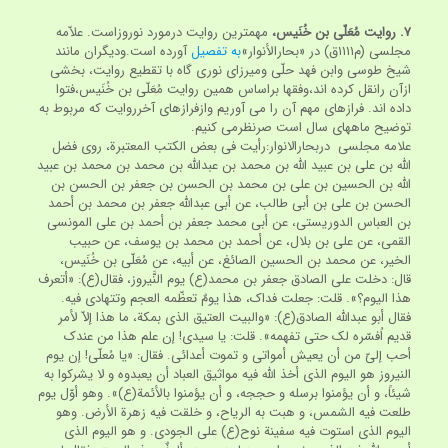
۷.
روایت مُعَلّی بن خُنَیس،
مهمترین روایت درمورد نوروزاست. علاّمه
مجلسی (م‏۱۱۱۱ق) در «بحارالأنوار»
به تفصیل
آورده است.ودیگران مانند
شیخ طوسی وابن فهد حلّی ومیرزای نوری گاه با تقطیع روایت، بخشی
ازآن رانقل کرده اند،وفقها براساس همین روایت مُعَلّی بن خُنَیس،فتوا
داده اند. فرازهای مهم آن را می آوریم وازفرازهای آخرروایت که مربوط به
توضیح ماههای سال است صرنظرمی کنیم.
علامه مجلسی دربحارالانوار:رأیت فی بعض الکتب المعتبرة، روی فضل
اللّه بن علی بن عبید اللّه بن محمد بن عبداللّه بن محمد بن محمد بن عبید
اللّه بن الحسین بن علی بن محمد بن الحسن بن جعفر بن الحسن بن
الحسن بن علی بن أبی طالب، عن أبی عبداللّه جعفر بن محمد بن أحمد
بن العباس الدوریستی، عن أبی محمد جعفر بن أحمد بن علی المونسی
القمی، عن علی بن بلال، عن أحمد بن محمد بن یوسف، عن حبیب
الخیر، عن محمد بن الحسین الصائغ، عن أبیه، عن مُعَلّی بن خُنَیس،
قال: دخلت علی الصادق جعفر بن محمد(ع) یوم النَّیروز، فقال(ع): «أتعرف
هذا الیوم؟». قلت: جعلت فداک، هذا یومٌ تعظّمه العجم وتتهادی فیه.
فقال أبو عبداللّه الصادق(ع): «والبیت العتیق الذی بمکة، ما هذا إلاّ لأمر
قدیم اُفسّره لک حتی تفهمه». قلت: یا سیدی! إن علم هذا من عندک
أحب إلیّ من أن یعیش أمواتی و تموت أعدائی. فقال: «یا مُعلّی! إن یوم
النیروز هو الیوم الذی أخذ اللّه فیه مواثیق العباد أن یعبدوه و لا یشرکوا به
شیئاً، و أن یؤمنوا برسله و حججه، و أن یؤمنوا بالأئمة(ع)». وهو أوّل یوم
طلعت فیه الشمس، و هبت به الریاح، و خلقت فیه زهرة الأرض. وهو
الیوم الذی استوت فیه سفینة نوح(ع) علی الجودی. و هو الیوم الذی